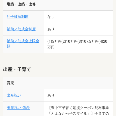
増築・改築・改修
利子補給制度
なし
補助／助成金制度
あり
補助／助成金上限金
(1)5万円(2)10万円(3)107.5万円(4)20
額
万円
出産・子育て
育児
出産祝い
あり
出産祝い-備考
【豊中市子育て応援クーポン配布事業
「とよなかっ子スマイル」】子育ての