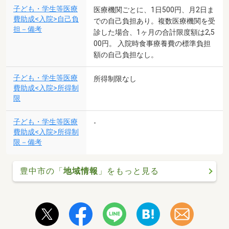
子ども・学生等医療
医療機関ごとに、1日500円、月2日ま
費助成<入院>自己負
での自己負担あり。複数医療機関を受
担－備考
診した場合、1ヶ月の合計限度額は2,5
00円。 入院時食事療養費の標準負担
額の自己負担なし。
子ども・学生等医療
所得制限なし
費助成<入院>所得制
限
子ども・学生等医療
-
費助成<入院>所得制
限－備考
豊中市の「
地域情報
」をもっと見る