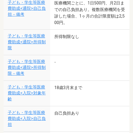
子ども・学生等医療
医療機関ごとに、1日500円、月2日ま
費助成<通院>自己負
での自己負担あり。複数医療機関を受
担－備考
診した場合、1ヶ月の合計限度額は2,5
00円。
子ども・学生等医療
所得制限なし
費助成<通院>所得制
限
子ども・学生等医療
-
費助成<通院>所得制
限－備考
子ども・学生等医療
18歳3月末まで
費助成<入院>対象年
齢
子ども・学生等医療
自己負担あり
費助成<入院>自己負
担