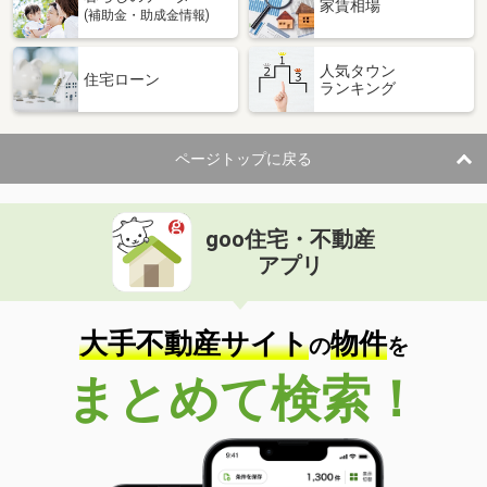
家賃相場
(補助金・助成金情報)
人気タウン
住宅ローン
ランキング
ページトップに戻る
goo住宅・不動産
アプリ
大手不動産サイト
物件
の
を
まとめて検索！