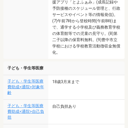
援アプリ「とよふぁみ」(成長記録や
予防接種のスケジュール管理と、行政
サービスやイベント等の情報発信)。
(7)午前7時から登校時間(午前8時)ま
で、通学する小学校及び義務教育学校
の体育館等での児童の見守り。(8)第
二子以降の保育料無料。(9)豊中市立
学校における学校教育活動徴収金無償
化。
子ども・学生等医療
子ども・学生等医療
18歳3月末まで
費助成<通院>対象年
齢
子ども・学生等医療
自己負担あり
費助成<通院>自己負
担