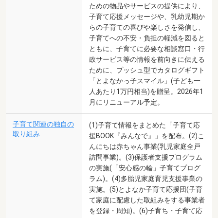
ための物品やサービスの提供により、
子育て応援メッセージや、乳幼児期か
らの子育ての喜びや楽しさを発信し、
子育てへの不安・負担の軽減を図ると
ともに、子育てに必要な相談窓口・行
政サービス等の情報を前向きに伝える
ために、プッシュ型でカタログギフト
「とよなかっ子スマイル」(子ども一
人あたり1万円相当)を贈呈。2026年1
月にリニューアル予定。
子育て関連の独自の
(1)子育て情報をまとめた「子育て応
取り組み
援BOOK『みんなで』」を配布。(2)こ
んにちは赤ちゃん事業(乳児家庭全戸
訪問事業)。(3)保護者支援プログラム
の実施(「安心感の輪」子育てプログ
ラム)。(4)多胎児家庭育児支援事業の
実施。(5)とよなか子育て応援団(子育
て家庭に配慮した取組みをする事業者
を登録・周知)。(6)子育ち・子育て応