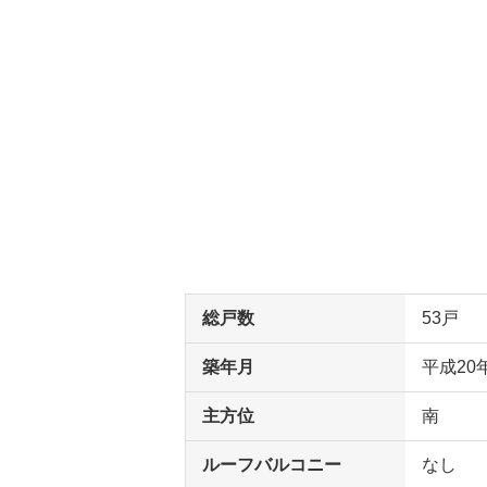
総戸数
53戸
築年月
平成20
主方位
南
ルーフバルコニー
なし