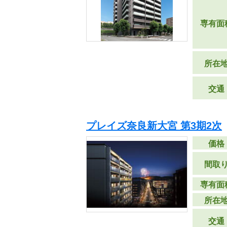
専有面
所在
交通
プレイズ奈良新大宮 第3期2次
価格
間取
専有面
所在
交通