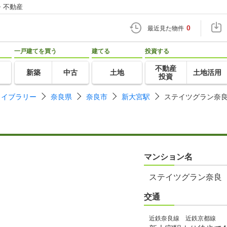
・不動産
0
最近見た物件
一戸建てを買う
建てる
投資する
不動産
新築
中古
土地
土地活用
投資
ライブラリー
奈良県
奈良市
新大宮駅
ステイツグラン奈
マンション名
ステイツグラン奈良
交通
近鉄奈良線 近鉄京都線