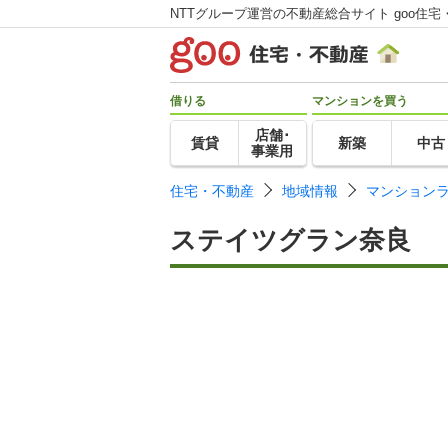
NTTグループ運営の不動産総合サイト goo住宅
借りる
マンションを買う
店舗･
賃貸
新築
中古
事業用
住宅・不動産
地域情報
マンション
ステイツグラン奈良