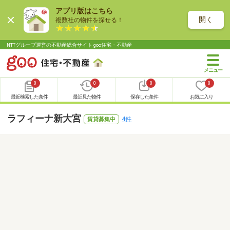
アプリ版はこちら
開く
複数社の物件を探せる！
NTTグループ運営の不動産総合サイト goo住宅・不動産
0
0
0
0
最近検索した条件
最近見た物件
保存した条件
お気に入り
ラフィーナ新大宮
4件
賃貸募集中