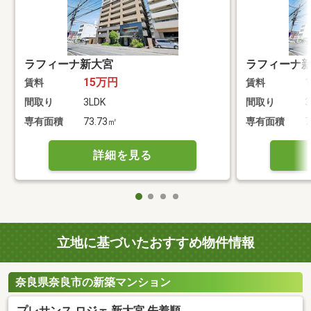
ラフィーナ新大宮
ラフィーナ
15万円
賃料
賃料
間取り
3LDK
間取り
3
専有面積
73.73㎡
専有面積
7
詳細を見る
立地に基づいたおすすめ物件情報
奈良県奈良市の新築マンション
プレサンス ロジェ 新大宮 先着順