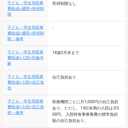
子ども・学生等医療
所得制限なし
費助成<通院>所得制
限
子ども・学生等医療
-
費助成<通院>所得制
限－備考
子ども・学生等医療
18歳3月末まで
費助成<入院>対象年
齢
子ども・学生等医療
自己負担あり
費助成<入院>自己負
担
子ども・学生等医療
医療機関ごとに月1,000円の自己負担
費助成<入院>自己負
あり。ただし、14日未満の入院は月5
担－備考
00円。 入院時食事療養費の標準負担
額の自己負担あり。