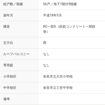
総戸数／階建
56戸／地下1階付9階建
築年月
平成18年5月
構造
RC一部S（鉄筋コンクリート一部鉄
骨）
主方位
西
ルーフバルコニー
なし
専用庭
なし
小学校区
奈良市立大宮小学校
中学校区
奈良市立三笠中学校
備考