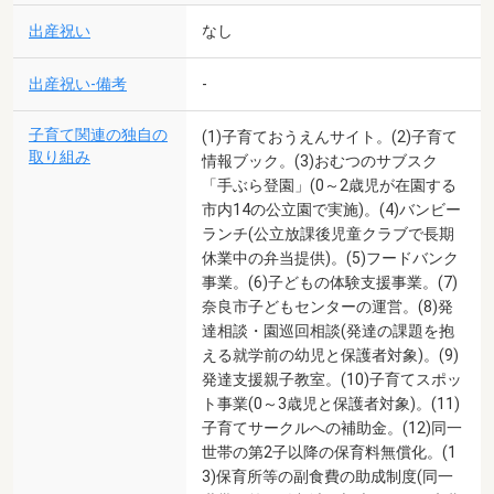
出産祝い
なし
出産祝い-備考
-
子育て関連の独自の
(1)子育ておうえんサイト。(2)子育て
取り組み
情報ブック。(3)おむつのサブスク
「手ぶら登園」(0～2歳児が在園する
市内14の公立園で実施)。(4)バンビー
ランチ(公立放課後児童クラブで長期
休業中の弁当提供)。(5)フードバンク
事業。(6)子どもの体験支援事業。(7)
奈良市子どもセンターの運営。(8)発
達相談・園巡回相談(発達の課題を抱
える就学前の幼児と保護者対象)。(9)
発達支援親子教室。(10)子育てスポッ
ト事業(0～3歳児と保護者対象)。(11)
子育てサークルへの補助金。(12)同一
世帯の第2子以降の保育料無償化。(1
3)保育所等の副食費の助成制度(同一