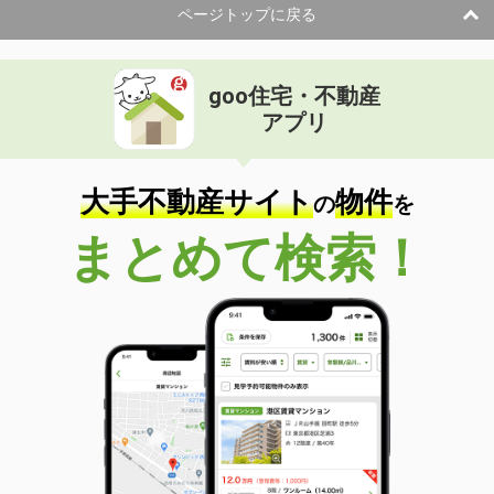
ページトップに戻る
goo住宅・不動産
アプリ
大手不動産サイト
物件
の
を
まとめて検索！