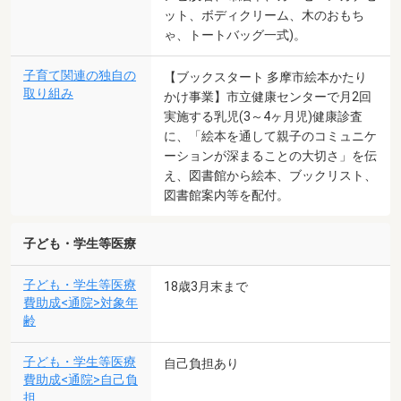
ット、ボディクリーム、木のおもち
ゃ、トートバッグ一式)。
子育て関連の独自の
【ブックスタート 多摩市絵本かたり
取り組み
かけ事業】市立健康センターで月2回
実施する乳児(3～4ヶ月児)健康診査
に、「絵本を通して親子のコミュニケ
ーションが深まることの大切さ」を伝
え、図書館から絵本、ブックリスト、
図書館案内等を配付。
子ども・学生等医療
子ども・学生等医療
18歳3月末まで
費助成<通院>対象年
齢
子ども・学生等医療
自己負担あり
費助成<通院>自己負
担