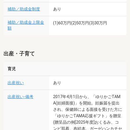
補助／助成金制度
あり
補助／助成金上限金
(1)60万円(2)50万円(3)30万円
額
出産・子育て
育児
出産祝い
あり
出産祝い-備考
2017年4月1日から、「ゆりかごTAM
A(妊婦面接)」を開始。妊娠届を提出
され、保健師による面接を受けた方に
「ゆりかごTAMA応援ギフト」を贈呈
(贈呈品の例[2025年度]おくるみ、コ
ンビ肌着、布絵本、ガーゼハンカチセ