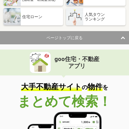
人気タウン
住宅ローン
ランキング
ページトップに戻る
goo住宅・不動産
アプリ
大手不動産サイト
物件
の
を
まとめて検索！