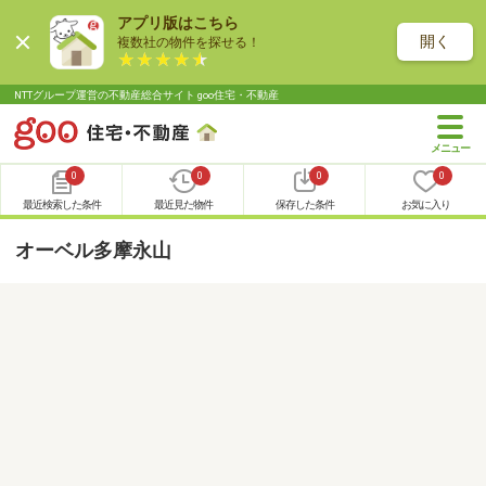
アプリ版はこちら
開く
複数社の物件を探せる！
NTTグループ運営の不動産総合サイト goo住宅・不動産
0
0
0
0
最近検索した条件
最近見た物件
保存した条件
お気に入り
オーベル多摩永山