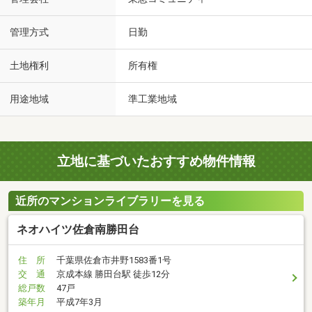
管理方式
日勤
土地権利
所有権
用途地域
準工業地域
立地に基づいたおすすめ物件情報
近所のマンションライブラリーを見る
ネオハイツ佐倉南勝田台
住 所
千葉県佐倉市井野1583番1号
交 通
京成本線 勝田台駅 徒歩12分
総戸数
47戸
築年月
平成7年3月