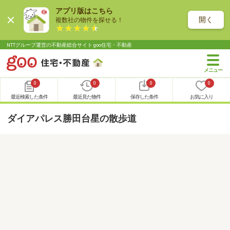
アプリ版はこちら
開く
複数社の物件を探せる！
NTTグループ運営の不動産総合サイト goo住宅・不動産
0
0
0
0
最近検索した条件
最近見た物件
保存した条件
お気に入り
ダイアパレス勝田台星の散歩道