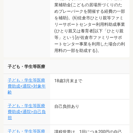
業補助金(こどもの居場所づくりのた
めプレーパークを開催する経費の一部
を補助)。(6)佐倉市ひとり親等ファミ
リーサポートセンター利用料助成事業
(ひとり親又は養育者[以下「ひとり親
等」という]が佐倉市ファミリーサポ
ートセンター事業を利用した場合の利
用料の一部を助成する)。
子ども・学生等医療
子ども・学生等医療
18歳3月末まで
費助成<通院>対象年
齢
子ども・学生等医療
自己負担あり
費助成<通院>自己負
担
子ども・学生等医療
課税世帯は、1回につき200円の自己