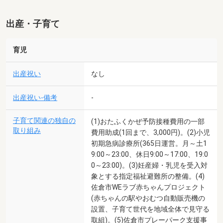
出産・子育て
育児
出産祝い
なし
出産祝い-備考
-
子育て関連の独自の
(1)おたふくかぜ予防接種費用の一部
取り組み
費用助成(1回まで、3,000円)。(2)小児
初期急病診療所(365日運営。月～土1
9:00～23:00、休日9:00～17:00、19:0
0～23:00)。(3)妊産婦・乳児を受入対
象とする指定福祉避難所の整備。(4)
佐倉市WEラブ赤ちゃんプロジェクト
(赤ちゃんの駅やおむつ自動販売機の
設置、子育て世代を地域全体で見守る
取組)。(5)佐倉市プレーパーク支援事