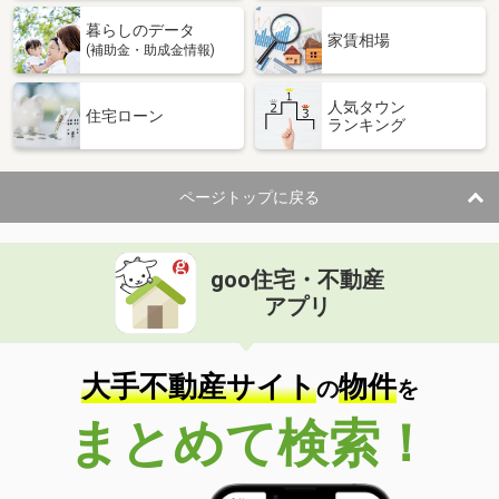
暮らしのデータ
家賃相場
(補助金・助成金情報)
人気タウン
住宅ローン
ランキング
ページトップに戻る
goo住宅・不動産
アプリ
大手不動産サイト
物件
の
を
まとめて検索！