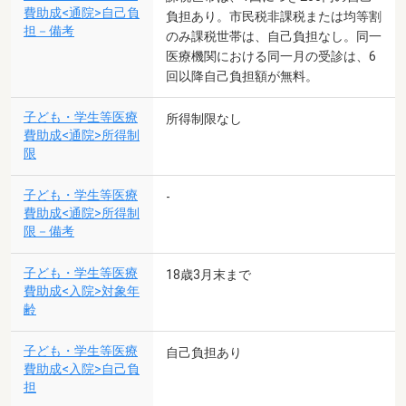
費助成<通院>自己負
負担あり。市民税非課税または均等割
担－備考
のみ課税世帯は、自己負担なし。同一
医療機関における同一月の受診は、6
回以降自己負担額が無料。
子ども・学生等医療
所得制限なし
費助成<通院>所得制
限
子ども・学生等医療
-
費助成<通院>所得制
限－備考
子ども・学生等医療
18歳3月末まで
費助成<入院>対象年
齢
子ども・学生等医療
自己負担あり
費助成<入院>自己負
担