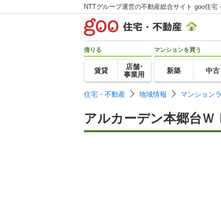
NTTグループ運営の不動産総合サイト goo住宅
借りる
マンションを買う
店舗･
賃貸
新築
中古
事業用
住宅・不動産
地域情報
マンション
アルカーデン本郷台Ｗ