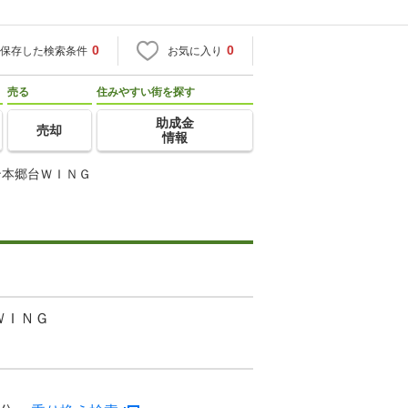
0
0
保存した検索条件
お気に入り
売る
住みやすい街を探す
助成金
売却
情報
ン本郷台ＷＩＮＧ
ＷＩＮＧ