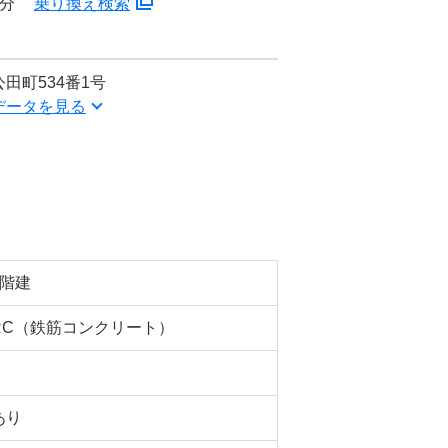
9分
乗り換え検索
田町534番1号
データを見る
7階建
RC（鉄筋コンクリート）
あり