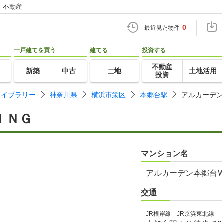
・不動産
0
最近見た物件
一戸建てを買う
建てる
投資する
不動産
新築
中古
土地
土地活用
投資
ライブラリー
神奈川県
横浜市栄区
本郷台駅
アルカーデ
ＩＮＧ
マンション名
アルカーデン本郷台
交通
JR根岸線 JR京浜東北線