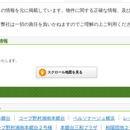
」の情報を元に掲載しています。物件に関する正確な情報、及
て弊社は一切の責任を負いかねますのでご理解の上ご利用くだ
情報
いたします。
スクロール地図を見る
る
本郷台
コープ野村湘南本郷台
ペルソナージュ横浜
レ
ープ野村湘南本郷台２号棟
本郷台三和プラザ
柏陽団地２