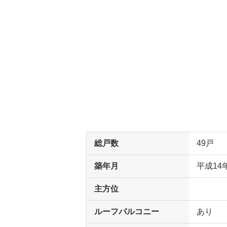
総戸数
49戸
築年月
平成14
主方位
ルーフバルコニー
あり