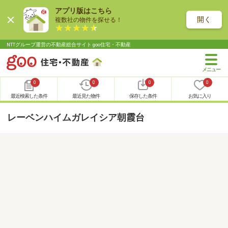
アプリ版はこちら
開く
複数社の物件を探せる！
NTTグループ運営の不動産総合サイト goo住宅・不動産
0
0
0
0
最近検索した条件
最近見た物件
保存した条件
お気に入り
レーベンハイムガレイシア朝霞台