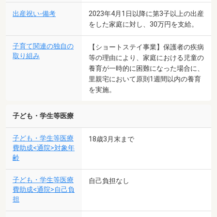
出産祝い-備考
2023年4月1日以降に第3子以上の出産
をした家庭に対し、30万円を支給。
子育て関連の独自の
【ショートステイ事業】保護者の疾病
取り組み
等の理由により、家庭における児童の
養育が一時的に困難になった場合に、
里親宅において原則1週間以内の養育
を実施。
子ども・学生等医療
子ども・学生等医療
18歳3月末まで
費助成<通院>対象年
齢
子ども・学生等医療
自己負担なし
費助成<通院>自己負
担