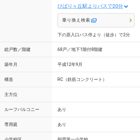
ひばりヶ丘駅よりバスで20分
乗り換え検索
下の原入口バス停より（徒歩）で2分
総戸数／階建
68戸／地下1階付8階建
築年月
平成12年9月
構造
RC（鉄筋コンクリート）
主方位
ルーフバルコニー
あり
専用庭
あり
小学校区
朝霞第一小学校