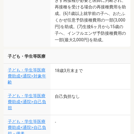
きず再接種が必要と医師に判断され、
再接種を受ける場合の再接種費用を助
成。(6)1歳以上就学前の子へ、おたふ
くかぜ任意予防接種費用の一部(3,000
円)を助成。(7)生後6ヶ月から15歳の
子へ、インフルエンザ予防接種費用の
一部(最大2,000円)を助成。
子ども・学生等医療
子ども・学生等医療
18歳3月末まで
費助成<通院>対象年
齢
子ども・学生等医療
自己負担なし
費助成<通院>自己負
担
子ども・学生等医療
-
費助成<通院>自己負
担－備考