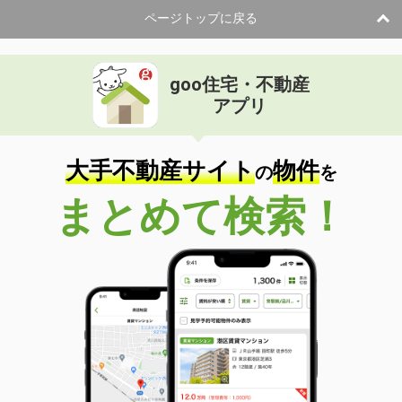
ページトップに戻る
goo住宅・不動産
アプリ
大手不動産サイト
物件
の
を
まとめて検索！