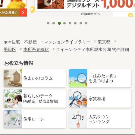
goo住宅・不動産
マンションライブラリー
東京都
墨田区
本所吾妻橋駅
クイーンシティ本所親水公園 物件詳細
お役立ち情報
「住みたい街」
住まいのコラム
を見つけよう
暮らしのデータ
家賃相場
(補助金・助成金情報)
人気タウン
住宅ローン
ランキング