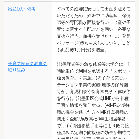
出産祝い-備考
すべての妊婦に安心して出産を迎えて
いただくため、妊娠中に助産師、保健
師等の専門職が面接を行い、出産や子
育てに関する心配ごとを伺い、必要な
支援を行う。面接を受けた方に、育児
パッケージ(赤ちゃん1人につき、こど
も商品券1万円分)を贈呈。
子育て関連の独自の
(1)保護者等の急な残業等の場合に、1
取り組み
時間単位で利用を承認する「スポット
延長保育」を実施。(2)子育て安心ス
テーション事業の実施(地域の保育園
等が、育児相談や保育園見学・体験等
を行う)。(3)墨田区公式LINEから各種
子育て情報を発信する。(4)MR定期接
種の機会を逃した方へMR任意接種の
費用を全額助成(高校3年生相当年齢ま
で)。(5)骨髄移植手術等により既に接
種済みの定期予防接種の効果が期待で