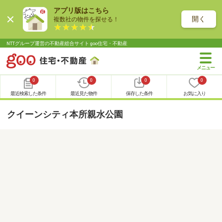
アプリ版はこちら
開く
複数社の物件を探せる！
NTTグループ運営の不動産総合サイト goo住宅・不動産
0
0
0
0
最近検索した条件
最近見た物件
保存した条件
お気に入り
クイーンシティ本所親水公園