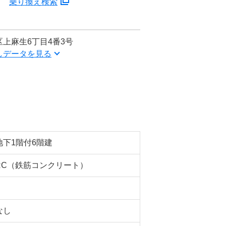
分
乗り換え検索
上麻生6丁目4番3号
しデータを見る
地下1階付6階建
RC（鉄筋コンクリート）
なし