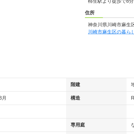
柿生駅より徒歩で8
住所
神奈川県川崎市麻生区
川崎市麻生区の暮ら
階建
3月
構造
専用庭