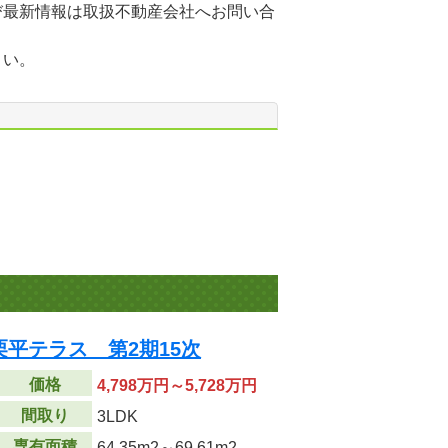
び最新情報は取扱不動産会社へお問い合
さい。
平テラス 第2期15次
価格
4,798万円～5,728万円
間取り
3LDK
専有面積
64.35m
2
～69.61m
2