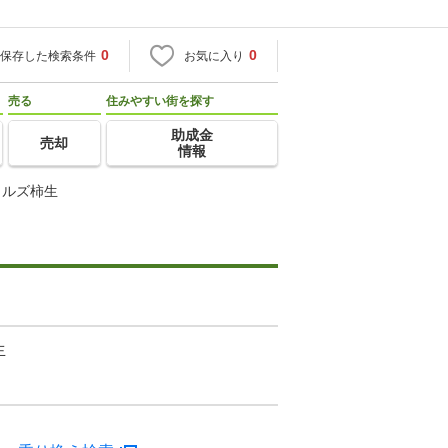
0
0
保存した検索条件
お気に入り
売る
住みやすい街を探す
助成金
売却
情報
ヒルズ柿生
生