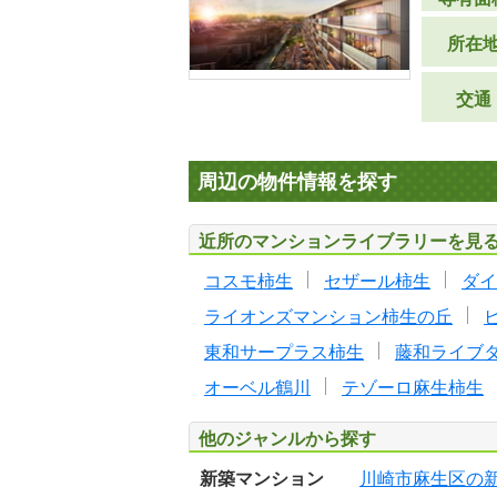
所在
交通
周辺の物件情報を探す
近所のマンションライブラリーを見
コスモ柿生
セザール柿生
ダイ
ライオンズマンション柿生の丘
東和サープラス柿生
藤和ライブ
オーベル鶴川
テゾーロ麻生柿生
他のジャンルから探す
新築マンション
川崎市麻生区の