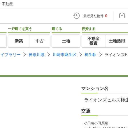
・不動産
0
最近見た物件
一戸建てを買う
建てる
投資する
不動産
新築
中古
土地
土地活用
投資
ライブラリー
神奈川県
川崎市麻生区
柿生駅
ライオンズ
マンション名
ライオンズヒルズ柿
交通
小田急小田原線