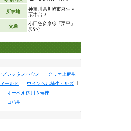
神奈川県川崎市麻生区
所在地
栗木台２
小田急多摩線「栗平」
交通
歩9分
ンズレクタスハウス
クリオ上麻生
ィールド
ウインベル柿生ヒルズ
オーベル鶴川３号棟
テーロ柿生