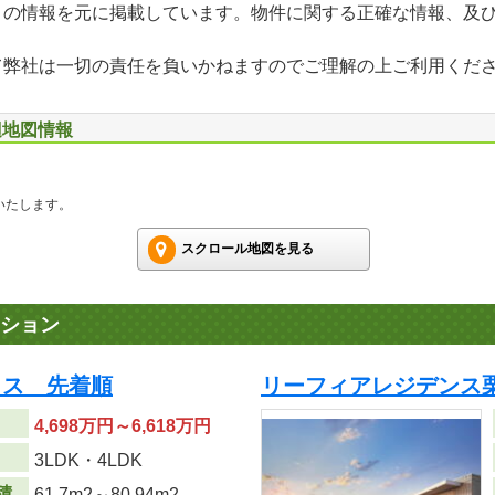
」の情報を元に掲載しています。物件に関する正確な情報、及
て弊社は一切の責任を負いかねますのでご理解の上ご利用くだ
辺地図情報
いたします。
スクロール地図を見る
ション
ラス 先着順
リーフィアレジデンス栗
4,698万円～6,618万円
り
3LDK・4LDK
積
61.7m
2
～80.94m
2