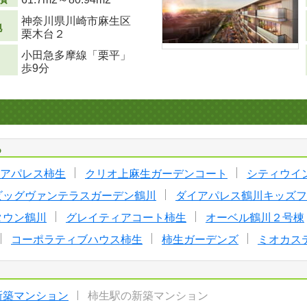
神奈川県川崎市麻生区
地
栗木台２
小田急多摩線「栗平」
歩9分
る
アパレス柿生
クリオ上麻生ガーデンコート
シティウイ
ビッグヴァンテラスガーデン鶴川
ダイアパレス鶴川キッズフ
タウン鶴川
グレイティアコート柿生
オーベル鶴川２号棟
コーポラティブハウス柿生
柿生ガーデンズ
ミオカス
新築マンション
柿生駅の新築マンション