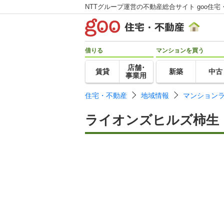
NTTグループ運営の不動産総合サイト goo住宅
借りる
マンションを買う
店舗･
賃貸
新築
中古
事業用
住宅・不動産
地域情報
マンション
ライオンズヒルズ柿生