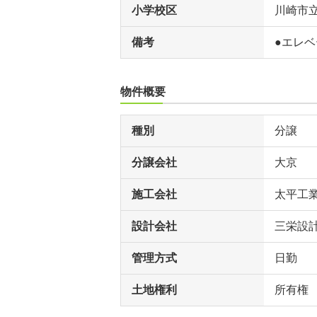
小学校区
川崎市
備考
●エレ
物件概要
種別
分譲
分譲会社
大京
施工会社
太平工
設計会社
三栄設
管理方式
日勤
土地権利
所有権