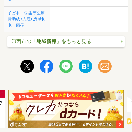
子ども・学生等医療
-
費助成<入院>所得制
限－備考
印西市の「
地域情報
」をもっと見る