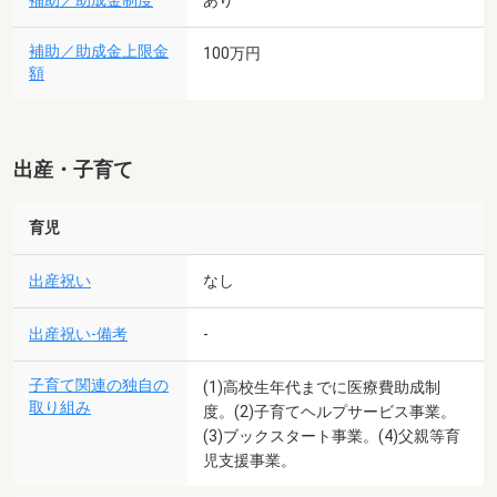
補助／助成金制度
あり
補助／助成金上限金
100万円
額
出産・子育て
育児
出産祝い
なし
出産祝い-備考
-
子育て関連の独自の
(1)高校生年代までに医療費助成制
取り組み
度。(2)子育てヘルプサービス事業。
(3)ブックスタート事業。(4)父親等育
児支援事業。