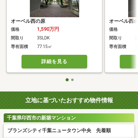
オーベル西の原
オーベル西
1,590万円
価格
価格
間取り
3SLDK
間取り
3
専有面積
77.15㎡
専有面積
7
詳細を見る
立地に基づいたおすすめ物件情報
千葉県印西市の新築マンション
ブランズシティ千葉ニュータウン中央 先着順