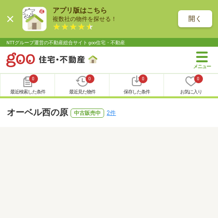
アプリ版はこちら
開く
複数社の物件を探せる！
NTTグループ運営の不動産総合サイト goo住宅・不動産
0
0
0
0
最近検索した条件
最近見た物件
保存した条件
お気に入り
オーベル西の原
2件
中古販売中