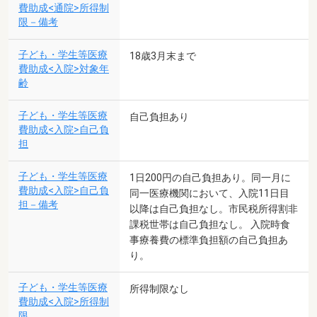
費助成<通院>所得制
限－備考
子ども・学生等医療
18歳3月末まで
費助成<入院>対象年
齢
子ども・学生等医療
自己負担あり
費助成<入院>自己負
担
子ども・学生等医療
1日200円の自己負担あり。同一月に
費助成<入院>自己負
同一医療機関において、入院11日目
担－備考
以降は自己負担なし。市民税所得割非
課税世帯は自己負担なし。 入院時食
事療養費の標準負担額の自己負担あ
り。
子ども・学生等医療
所得制限なし
費助成<入院>所得制
限