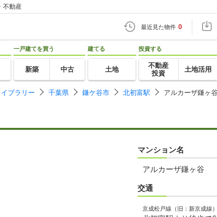
・不動産
0
最近見た物件
一戸建てを買う
建てる
投資する
不動産
新築
中古
土地
土地活用
投資
ライブラリー
千葉県
鎌ケ谷市
北初富駅
アルカーザ鎌ヶ
マンション名
アルカーザ鎌ヶ谷
交通
京成松戸線（旧：新京成線