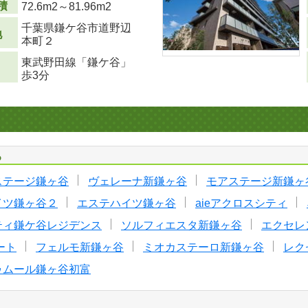
積
72.6m
2
～81.96m
2
千葉県鎌ケ谷市道野辺
地
本町２
東武野田線「鎌ケ谷」
歩3分
る
ステージ鎌ヶ谷
ヴェレーナ新鎌ヶ谷
モアステージ新鎌ヶ
イツ鎌ヶ谷２
エステハイツ鎌ヶ谷
aieアクロスシティ
ティ鎌ケ谷レジデンス
ソルフィエスタ新鎌ヶ谷
エクセレ
ート
フェルモ新鎌ヶ谷
ミオカステーロ新鎌ヶ谷
レク
ゥムール鎌ヶ谷初富