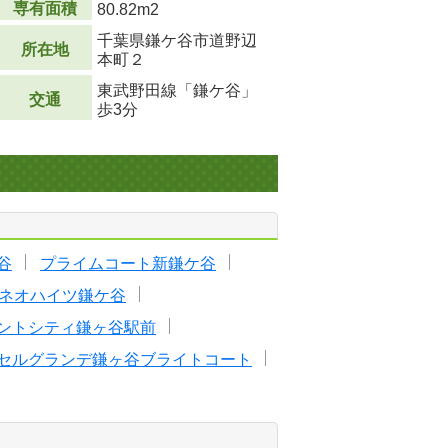
専有面積
80.82m
2
千葉県鎌ケ谷市道野辺
所在地
本町２
東武野田線「鎌ケ谷」
交通
歩3分
谷
プライムコート新鎌ケ谷
ネオハイツ鎌ケ谷
ントシティ鎌ヶ谷駅前
セルグランデ鎌ヶ谷ブライトコート