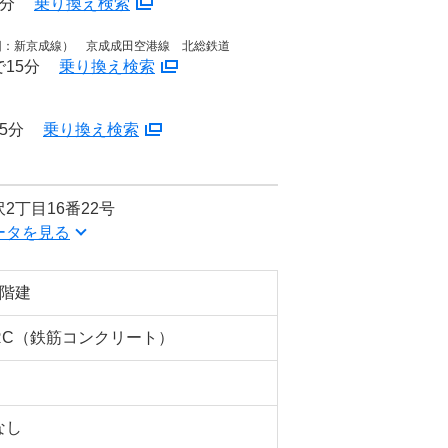
6分
乗り換え検索
旧：新京成線） 京成成田空港線 北総鉄道
15分
乗り換え検索
5分
乗り換え検索
2丁目16番22号
ータを見る
4階建
RC（鉄筋コンクリート）
なし