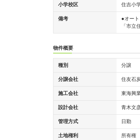
小学校区
住吉小
備考
●オート
「市立住
物件概要
種別
分譲
分譲会社
住友石
施工会社
東海興
設計会社
青木文
管理方式
日勤
土地権利
所有権