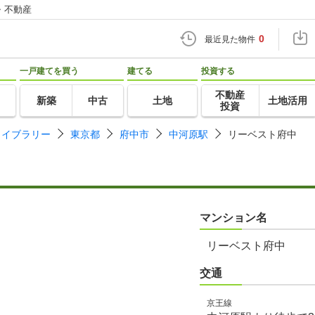
・不動産
0
最近見た物件
一戸建てを買う
建てる
投資する
不動産
新築
中古
土地
土地活用
投資
ライブラリー
東京都
府中市
中河原駅
リーベスト府中
マンション名
リーベスト府中
交通
京王線