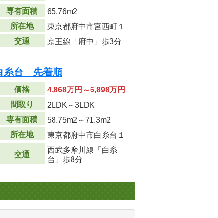
専有面積
65.76m
2
所在地
東京都府中市宮西町１
交通
京王線「府中」歩3分
白糸台 先着順
価格
4,868万円～6,898万円
間取り
2LDK～3LDK
専有面積
58.75m
2
～71.3m
2
所在地
東京都府中市白糸台１
西武多摩川線「白糸
交通
台」歩8分