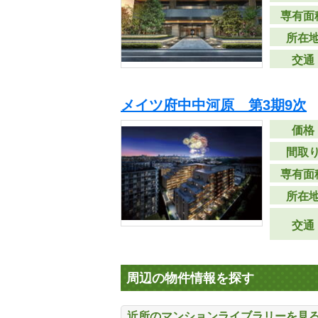
専有面
所在
交通
メイツ府中中河原 第3期9次
価格
間取
専有面
所在
交通
周辺の物件情報を探す
近所のマンションライブラリーを見