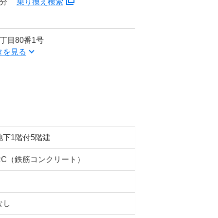
3分
乗り換え検索
丁目80番1号
タを見る
地下1階付5階建
RC（鉄筋コンクリート）
なし