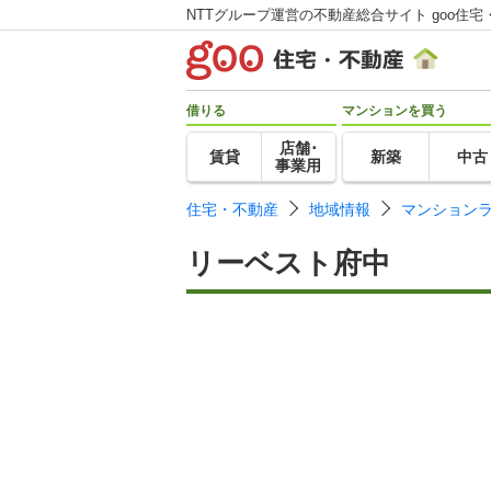
NTTグループ運営の不動産総合サイト goo住宅
借りる
マンションを買う
店舗･
賃貸
新築
中古
事業用
住宅・不動産
地域情報
マンション
リーベスト府中