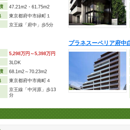
積
47.21m
2
・61.75m
2
地
東京都府中市緑町１
京王線「府中」歩5分
プラネスーペリア府中
5,298万円～5,398万円
り
3LDK
積
68.1m
2
～70.23m
2
地
東京都府中市南町４
京王線「中河原」歩13
分
る