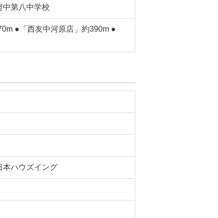
府中第八中学校
m ●「西友中河原店」約390m ●
日本ハウズイング