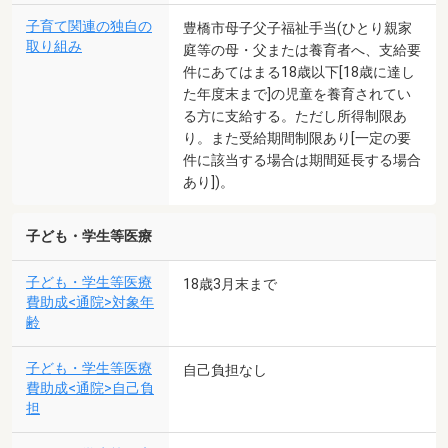
子育て関連の独自の
豊橋市母子父子福祉手当(ひとり親家
取り組み
庭等の母・父または養育者へ、支給要
件にあてはまる18歳以下[18歳に達し
た年度末まで]の児童を養育されてい
る方に支給する。ただし所得制限あ
り。また受給期間制限あり[一定の要
件に該当する場合は期間延長する場合
あり])。
子ども・学生等医療
子ども・学生等医療
18歳3月末まで
費助成<通院>対象年
齢
子ども・学生等医療
自己負担なし
費助成<通院>自己負
担