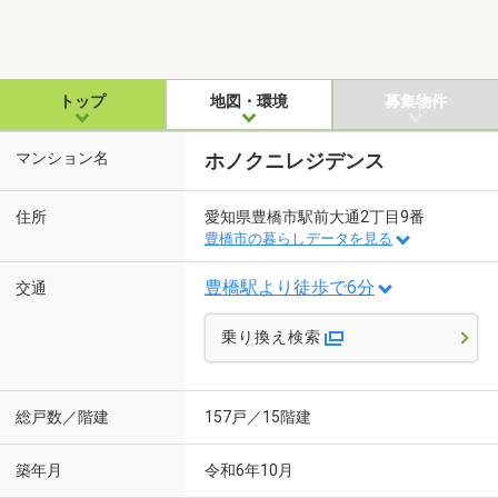
トップ
地図・環境
募集物件
マンション名
ホノクニレジデンス
住所
愛知県豊橋市駅前大通2丁目9番
豊橋市の暮らしデータを見る
豊橋駅より徒歩で6分
交通
乗り換え検索
総戸数／階建
157戸／15階建
築年月
令和6年10月