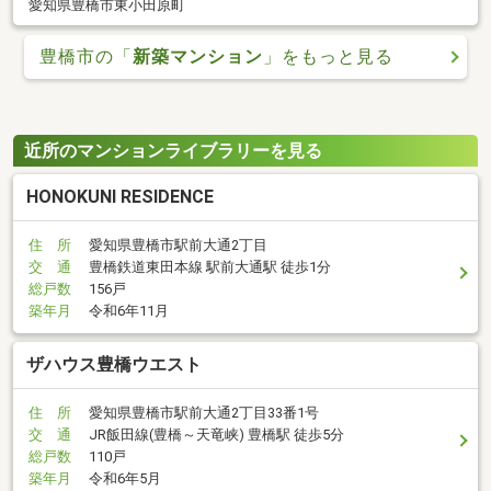
愛知県豊橋市東小田原町
豊橋市の「
新築マンション
」をもっと見る
近所のマンションライブラリーを見る
HONOKUNI RESIDENCE
住 所
愛知県豊橋市駅前大通2丁目
交 通
豊橋鉄道東田本線 駅前大通駅 徒歩1分
総戸数
156戸
築年月
令和6年11月
ザハウス豊橋ウエスト
住 所
愛知県豊橋市駅前大通2丁目33番1号
交 通
JR飯田線(豊橋～天竜峡) 豊橋駅 徒歩5分
総戸数
110戸
築年月
令和6年5月