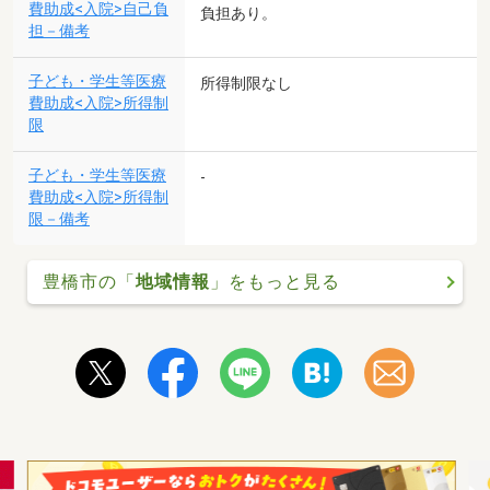
費助成<入院>自己負
負担あり。
担－備考
子ども・学生等医療
所得制限なし
費助成<入院>所得制
限
子ども・学生等医療
-
費助成<入院>所得制
限－備考
豊橋市の「
地域情報
」をもっと見る