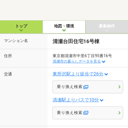
トップ
地図・環境
募集物件
マンション名
清瀬台田住宅16号棟
住所
東京都清瀬市中里6丁目95番16号
清瀬市の暮らしデータを見る
東所沢駅より徒歩で26分
交通
乗り換え検索
清瀬駅よりバスで10分
乗り換え検索