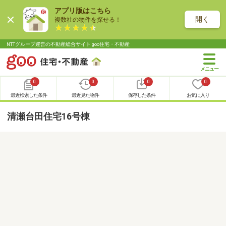
アプリ版はこちら
開く
複数社の物件を探せる！
NTTグループ運営の不動産総合サイト goo住宅・不動産
0
0
0
0
最近検索した条件
最近見た物件
保存した条件
お気に入り
清瀬台田住宅16号棟