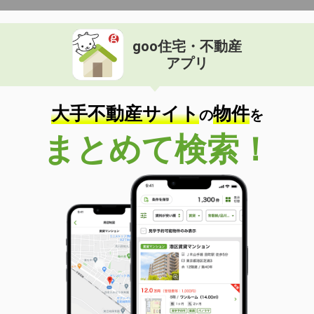
goo住宅・不動産
アプリ
大手不動産サイト
物件
の
を
まとめて検索！