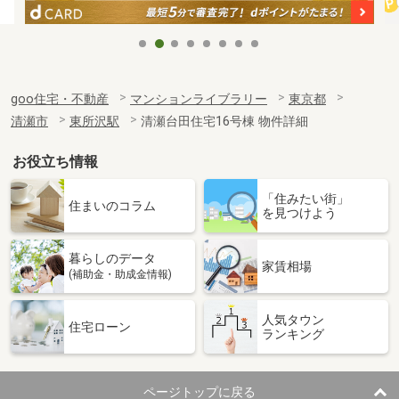
goo住宅・不動産
マンションライブラリー
東京都
清瀬市
東所沢駅
清瀬台田住宅16号棟 物件詳細
お役立ち情報
「住みたい街」
住まいのコラム
を見つけよう
暮らしのデータ
家賃相場
(補助金・助成金情報)
人気タウン
住宅ローン
ランキング
ページトップに戻る