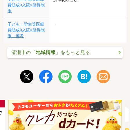
費助成<入院>所得制
限
子ども・学生等医療
-
費助成<入院>所得制
限－備考
清瀬市の「
地域情報
」をもっと見る