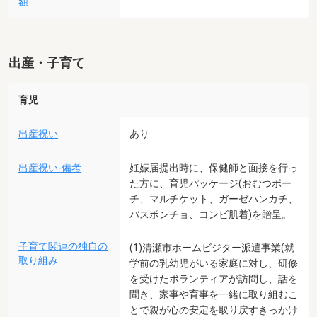
額
出産・子育て
育児
出産祝い
あり
出産祝い-備考
妊娠届提出時に、保健師と面接を行っ
た方に、育児パッケージ(おむつポー
チ、マルチケット、ガーゼハンカチ、
バスポンチョ、コンビ肌着)を贈呈。
子育て関連の独自の
(1)清瀬市ホームビジター派遣事業(就
取り組み
学前の乳幼児がいる家庭に対し、研修
を受けたボランティアが訪問し、話を
聞き、家事や育事を一緒に取り組むこ
とで親が心の安定を取り戻すきっかけ