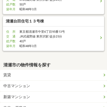
総戸数
50戸
築年月
昭和48年3月
清瀬台田住宅１３号棟
住 所
東京都清瀬市中里6丁目95番13号
交 通
JR武蔵野線 東所沢駅 徒歩25分
総戸数
40戸
築年月
昭和48年3月
清瀬市の物件情報を探す
賃貸
中古マンション
新築マンション