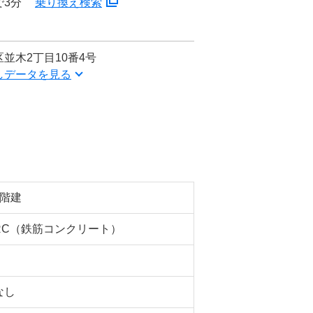
で3分
乗り換え検索
並木2丁目10番4号
しデータを見る
2階建
RC（鉄筋コンクリート）
なし