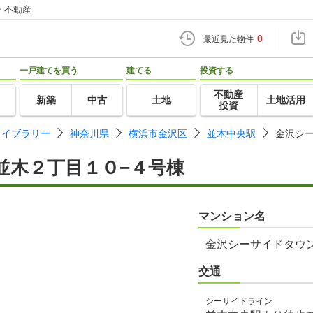
・不動産
0
最近見た物件
一戸建てを買う
建てる
投資する
不動産
新築
中古
土地
土地活用
投資
ライブラリー
神奈川県
横浜市金沢区
並木中央駅
金沢シ
並木２丁目１０−４号棟
マンション名
金沢シーサイドタウ
交通
シーサイドライン