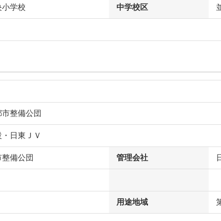
央小学校
中学校区
都市整備公団
設・日東ＪＶ
市整備公団
管理会社
用途地域