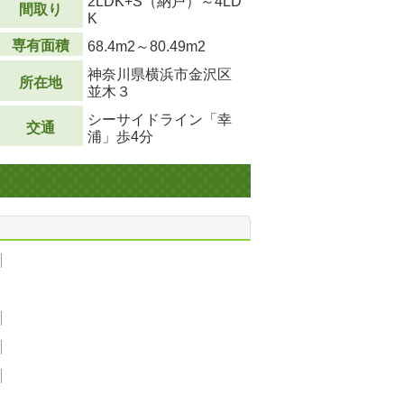
2LDK+S（納戸）～4LD
間取り
K
専有面積
68.4m
2
～80.49m
2
神奈川県横浜市金沢区
所在地
並木３
シーサイドライン「幸
交通
浦」歩4分