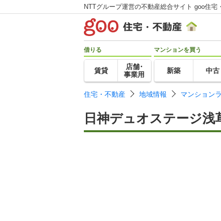
NTTグループ運営の不動産総合サイト goo住宅
借りる
マンションを買う
店舗･
賃貸
新築
中古
事業用
住宅・不動産
地域情報
マンション
日神デュオステージ浅