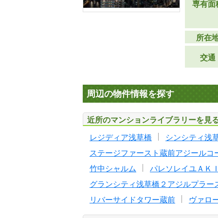
専有面
所在
交通
周辺の物件情報を探す
近所のマンションライブラリーを見
レジディア浅草橋
シンシティ浅
ステージファースト蔵前アジールコ
竹中シャルム
パレソレイユＡＫ
グランシティ浅草橋２アジルプラー
リバーサイドタワー蔵前
ヴァロ