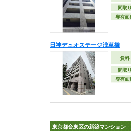
間取
専有面
日神デュオステージ浅草橋
賃料
間取
専有面
東京都台東区の新築マンション