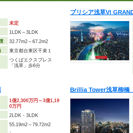
ブリシア浅草VI GRAN
未定
り
1LDK～3LDK
積
32.77m
2
～67.2m
2
地
東京都台東区千束１
つくばエクスプレス
「浅草」歩6分
順
Brillia Tower浅草柳
1億2,300万円～3億1,19
0万円
り
2LDK・3LDK
55.19m
2
～79.72m
2
、