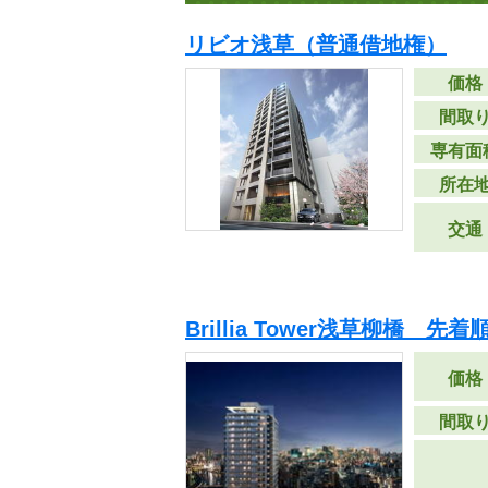
リビオ浅草（普通借地権）
価格
間取
専有面
所在
交通
Brillia Tower浅草柳橋 先着
価格
間取