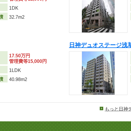
り
1DK
積
32.7m2
日神デュオステージ浅
17.50万円
管理費等15,000円
り
1LDK
積
40.98m2
もっと日神