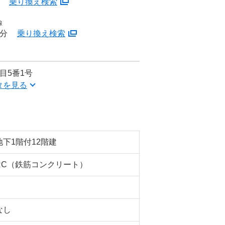
分
乗り換え検索
線
6分
乗り換え検索
目5番1号
タを見る
地下1階付12階建
RC（鉄筋コンクリート）
なし