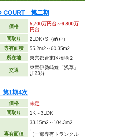
D COURT 第二期
5,700万円台～6,800万
価格
円台
間取り
2LDK+S（納戸）
専有面積
55.2m
2
～60.35m
2
所在地
東京都台東区橋場２
東武伊勢崎線「浅草」
交通
歩23分
橋 第1期4次
価格
未定
間取り
1K～3LDK
33.15m
2
～104.3m
2
、
専有面積
（一部専有トランクル