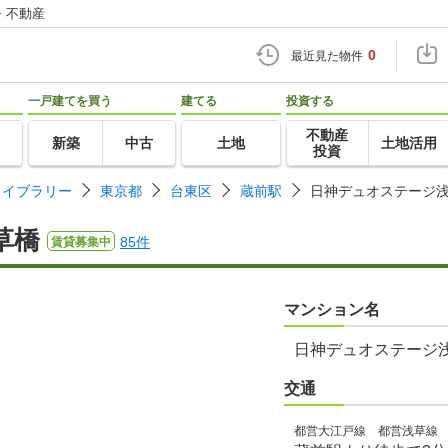
・不動産
0
最近見た物件
一戸建てを買う
建てる
投資する
不動産
新築
中古
土地
土地活用
投資
ライブラリー
東京都
台東区
蔵前駅
日神デュオステージ
草橋
85件
賃貸募集中
マンション名
日神デュオステージ
交通
都営大江戸線 都営浅草線