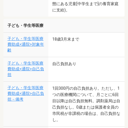
態にある児童[中学生まで]の養育家庭
に支給)。
子ども・学生等医療
子ども・学生等医療
18歳3月末まで
費助成<通院>対象年
齢
子ども・学生等医療
自己負担あり
費助成<通院>自己負
担
子ども・学生等医療
1回300円の自己負担あり。ただし、1
費助成<通院>自己負
つの医療機関について、月ごとに6回
担－備考
目以降は自己負担無料。調剤薬局は自
己負担なし。0歳または保護者全員の
市民税が非課税の場合は、自己負担な
し。