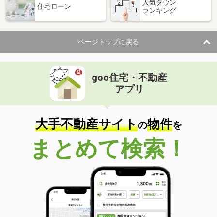
人気タウン
住宅ローン
ランキング
ページトップに戻る
goo住宅・不動産
アプリ
大手不動産サイト
物件
の
を
まとめて検索！