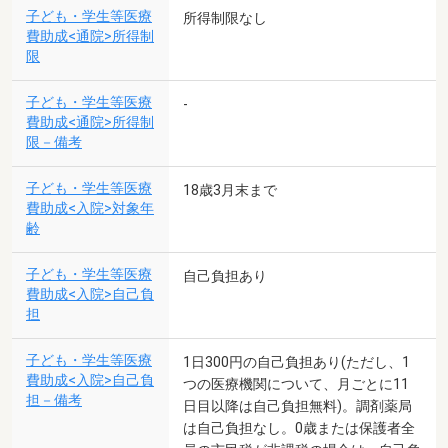
子ども・学生等医療
所得制限なし
費助成<通院>所得制
限
子ども・学生等医療
-
費助成<通院>所得制
限－備考
子ども・学生等医療
18歳3月末まで
費助成<入院>対象年
齢
子ども・学生等医療
自己負担あり
費助成<入院>自己負
担
子ども・学生等医療
1日300円の自己負担あり(ただし、1
費助成<入院>自己負
つの医療機関について、月ごとに11
担－備考
日目以降は自己負担無料)。調剤薬局
は自己負担なし。0歳または保護者全