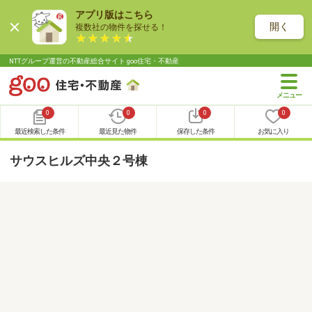
アプリ版はこちら
開く
複数社の物件を探せる！
NTTグループ運営の不動産総合サイト goo住宅・不動産
0
0
0
0
最近検索した条件
最近見た物件
保存した条件
お気に入り
サウスヒルズ中央２号棟