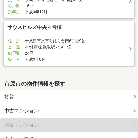
総戸数
16戸
築年月
平成3年12月
サウスヒルズ中央４号棟
住 所
千葉県市原市ちはら台南6丁目9番
交 通
JR外房線 鎌取駅 バス17分
総戸数
24戸
築年月
平成3年8月
市原市の物件情報を探す
賃貸
中古マンション
新築マンション