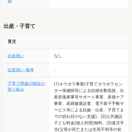
額
出産・子育て
育児
出産祝い
なし
出産祝い-備考
-
子育て関連の独自の
(1)ネウボラ事業(子育てネウボラセン
取り組み
ター保健師等による妊婦全数面接、出
産前後家事等サポート事業、産後ケア
事業、産婦健康診査、電子親子手帳サ
ービス等による妊娠・出産・子育てま
での切れ目のない支援)。(2)公共施設
子ども料金(個人利用)無料。(3)遺児手
当(父母が死亡または生死不明等の状