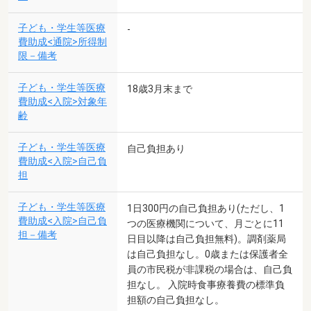
子ども・学生等医療
-
費助成<通院>所得制
限－備考
子ども・学生等医療
18歳3月末まで
費助成<入院>対象年
齢
子ども・学生等医療
自己負担あり
費助成<入院>自己負
担
子ども・学生等医療
1日300円の自己負担あり(ただし、1
費助成<入院>自己負
つの医療機関について、月ごとに11
担－備考
日目以降は自己負担無料)。調剤薬局
は自己負担なし。0歳または保護者全
員の市民税が非課税の場合は、自己負
担なし。 入院時食事療養費の標準負
担額の自己負担なし。