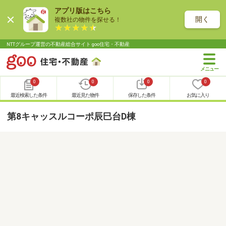
アプリ版はこちら
開く
複数社の物件を探せる！
NTTグループ運営の不動産総合サイト goo住宅・不動産
0
0
0
0
最近検索した条件
最近見た物件
保存した条件
お気に入り
第8キャッスルコーポ辰巳台D棟