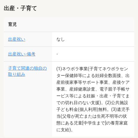
出産・子育て
育児
出産祝い
なし
出産祝い-備考
-
子育て関連の独自の
(1)ネウボラ事業(子育てネウボラセン
取り組み
ター保健師等による妊婦全数面接、出
産前後家事等サポート事業、産後ケア
事業、産婦健康診査、電子親子手帳サ
ービス等による妊娠・出産・子育てま
での切れ目のない支援)。(2)公共施設
子ども料金(個人利用)無料。(3)遺児手
当(父母が死亡または生死不明等の状
態にある児童[中学生まで]の養育家庭
に支給)。