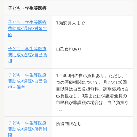
子ども・学生等医療
子ども・学生等医療
18歳3月末まで
費助成<通院>対象年
齢
子ども・学生等医療
自己負担あり
費助成<通院>自己負
担
子ども・学生等医療
1回300円の自己負担あり。ただし、1
費助成<通院>自己負
つの医療機関について、月ごとに6回
担－備考
目以降は自己負担無料。調剤薬局は自
己負担なし。0歳または保護者全員の
市民税が非課税の場合は、自己負担な
し。
子ども・学生等医療
所得制限なし
費助成<通院>所得制
限