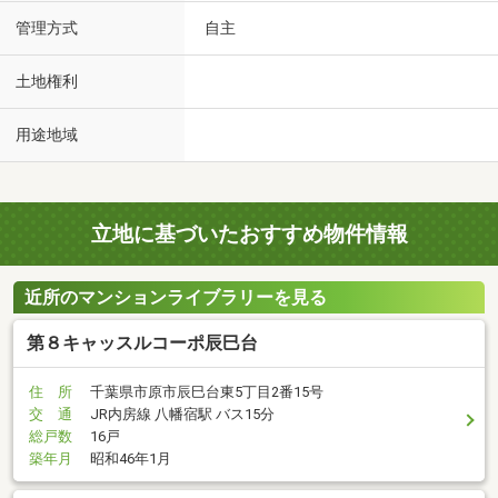
管理方式
自主
土地権利
用途地域
立地に基づいたおすすめ物件情報
近所のマンションライブラリーを見る
第８キャッスルコーポ辰巳台
住 所
千葉県市原市辰巳台東5丁目2番15号
交 通
JR内房線 八幡宿駅 バス15分
総戸数
16戸
築年月
昭和46年1月