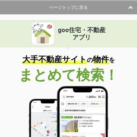
ページトップに戻る
goo住宅・不動産
アプリ
大手不動産サイト
物件
の
を
まとめて検索！