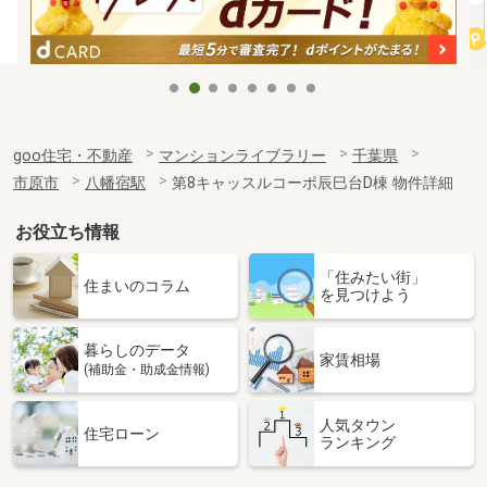
goo住宅・不動産
マンションライブラリー
千葉県
市原市
八幡宿駅
第8キャッスルコーポ辰巳台D棟 物件詳細
お役立ち情報
「住みたい街」
住まいのコラム
を見つけよう
暮らしのデータ
家賃相場
(補助金・助成金情報)
人気タウン
住宅ローン
ランキング