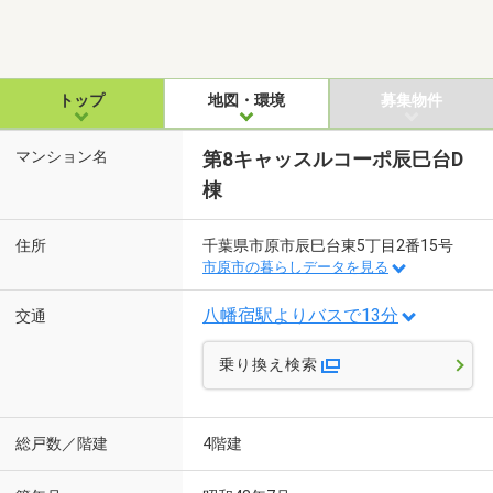
トップ
地図・環境
募集物件
マンション名
第8キャッスルコーポ辰巳台D
棟
住所
千葉県市原市辰巳台東5丁目2番15号
市原市の暮らしデータを見る
八幡宿駅よりバスで13分
交通
乗り換え検索
総戸数／階建
4階建