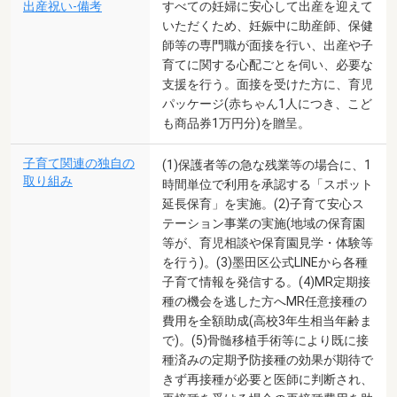
出産祝い-備考
すべての妊婦に安心して出産を迎えて
いただくため、妊娠中に助産師、保健
師等の専門職が面接を行い、出産や子
育てに関する心配ごとを伺い、必要な
支援を行う。面接を受けた方に、育児
パッケージ(赤ちゃん1人につき、こど
も商品券1万円分)を贈呈。
子育て関連の独自の
(1)保護者等の急な残業等の場合に、1
取り組み
時間単位で利用を承認する「スポット
延長保育」を実施。(2)子育て安心ス
テーション事業の実施(地域の保育園
等が、育児相談や保育園見学・体験等
を行う)。(3)墨田区公式LINEから各種
子育て情報を発信する。(4)MR定期接
種の機会を逃した方へMR任意接種の
費用を全額助成(高校3年生相当年齢ま
で)。(5)骨髄移植手術等により既に接
種済みの定期予防接種の効果が期待で
きず再接種が必要と医師に判断され、