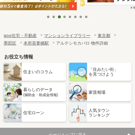
goo住宅・不動産
マンションライブラリー
東京都
墨田区
本所吾妻橋駅
アルテシモカバロ 物件詳細
お役立ち情報
「住みたい街」
住まいのコラム
を見つけよう
暮らしのデータ
家賃相場
(補助金・助成金情報)
人気タウン
住宅ローン
ランキング
ページトップに戻る