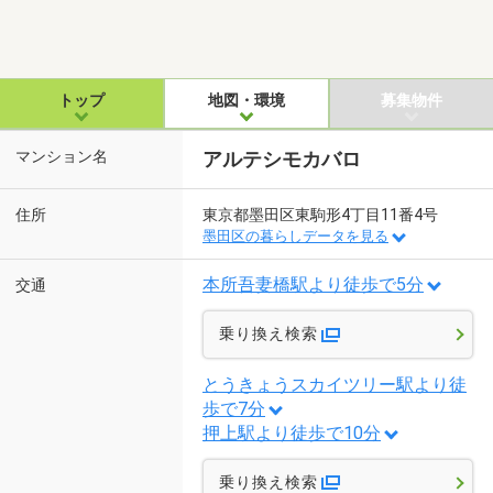
トップ
地図・環境
募集物件
マンション名
アルテシモカバロ
住所
東京都墨田区東駒形4丁目11番4号
墨田区の暮らしデータを見る
本所吾妻橋駅より徒歩で5分
交通
乗り換え検索
とうきょうスカイツリー駅より徒
歩で7分
押上駅より徒歩で10分
乗り換え検索