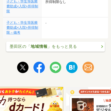
子ども・学生等医療
所得制限なし
費助成<入院>所得制
限
子ども・学生等医療
-
費助成<入院>所得制
限－備考
墨田区の「
地域情報
」をもっと見る