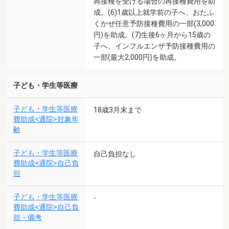
再接種を受ける場合の再接種費用を助
成。(6)1歳以上就学前の子へ、おたふ
くかぜ任意予防接種費用の一部(3,000
円)を助成。(7)生後6ヶ月から15歳の
子へ、インフルエンザ予防接種費用の
一部(最大2,000円)を助成。
子ども・学生等医療
子ども・学生等医療
18歳3月末まで
費助成<通院>対象年
齢
子ども・学生等医療
自己負担なし
費助成<通院>自己負
担
子ども・学生等医療
-
費助成<通院>自己負
担－備考