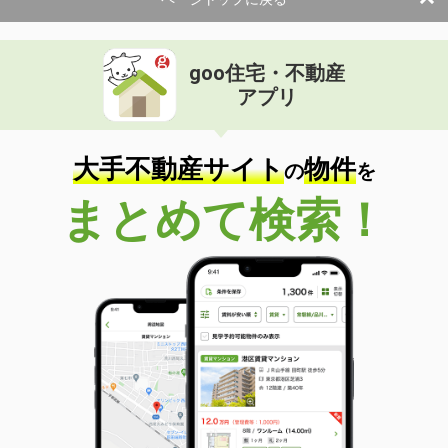
goo住宅・不動産
アプリ
大手不動産サイト
物件
の
を
まとめて検索！