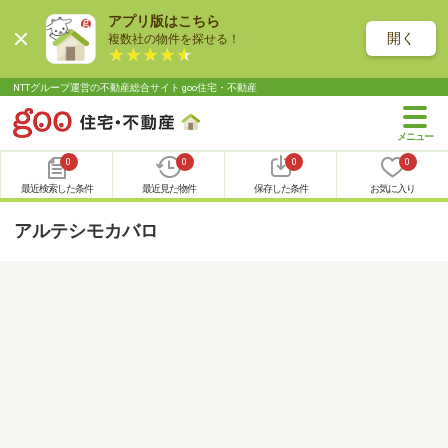
アプリ版はこちら
開く
複数社の物件を探せる！
NTTグループ運営の不動産総合サイト goo住宅・不動産
0
0
0
0
最近検索した条件
最近見た物件
保存した条件
お気に入り
アルテシモカバロ