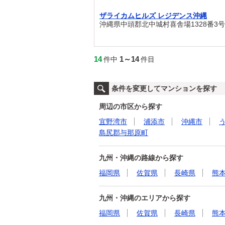
ザライカムヒルズ レジデンス沖縄
沖縄県中頭郡北中城村喜舎場1328番3号
14
1～14
件中
件目
条件を変更してマンションを探す
周辺の市区から探す
宜野湾市
浦添市
沖縄市
島尻郡与那原町
九州・沖縄の路線から探す
福岡県
佐賀県
長崎県
熊
九州・沖縄のエリアから探す
福岡県
佐賀県
長崎県
熊