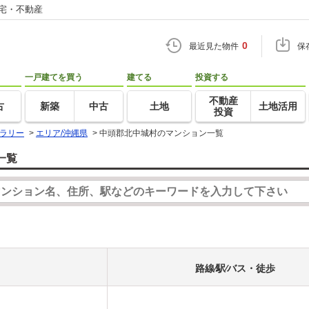
住宅・不動産
0
最近見た物件
保
一戸建てを買う
建てる
投資する
不動産
古
新築
中古
土地
土地活用
投資
ラリー
>
エリア/沖縄県
>
中頭郡北中城村のマンション一覧
一覧
路線⁄駅⁄バス・徒歩