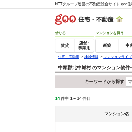
NTTグループ運営の不動産総合サイト goo
借りる
マンションを買う
店舗･
賃貸
新築
中
事業用
住宅・不動産
>
地域情報
>
マンションライブ
中頭郡北中城村 のマンション物件
キーワードから探す
14
1～14
件中
件目
マンション名