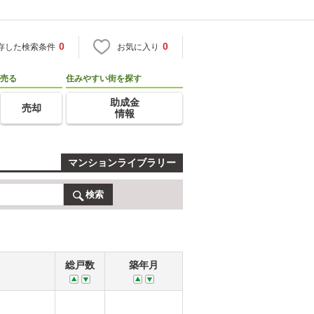
0
0
存した検索条件
お気に入り
売る
住みやすい街を探す
助成金
売却
情報
マンションライブラリー
検索
総戸数
築年月