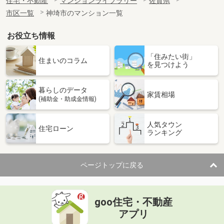
住宅・不動産
マンションライブラリー
佐賀県
市区一覧
神埼市のマンション一覧
お役立ち情報
「住みたい街」
住まいのコラム
を見つけよう
暮らしのデータ
家賃相場
(補助金・助成金情報)
人気タウン
住宅ローン
ランキング
ページトップに戻る
goo住宅・不動産
アプリ