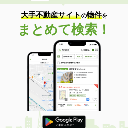
大手不動産サイト
物件
の
を
まとめて検索！