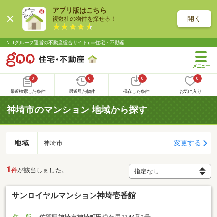
アプリ版はこちら
開く
複数社の物件を探せる！
NTTグループ運営の不動産総合サイト goo住宅・不動産
0
0
0
0
最近検索した条件
最近見た物件
保存した条件
お気に入り
神埼市のマンション 地域から探す
地域
変更する
神埼市
1
件
が該当しました。
サンロイヤルマンション神埼壱番館
住 所
佐賀県神埼市神埼町田道ケ里2344番1号