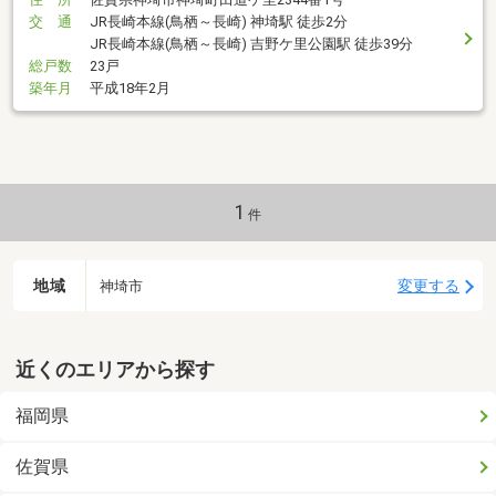
交 通
JR長崎本線(鳥栖～長崎) 神埼駅 徒歩2分
JR長崎本線(鳥栖～長崎) 吉野ケ里公園駅 徒歩39分
総戸数
23戸
築年月
平成18年2月
1
件
地域
変更する
神埼市
近くのエリアから探す
福岡県
佐賀県