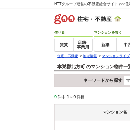
NTTグループ運営の不動産総合サイト goo
借りる
マンションを買う
店舗･
賃貸
新築
中
事業用
住宅・不動産
>
地域情報
>
マンションライブ
本巣郡北方町 のマンション物件一
キーワードから探す
9
1～9
件中
件目
マンション名