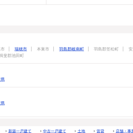
県市
瑞穂市
本巣市
羽島郡岐南町
羽島郡笠松町
安
揖斐郡池田町
重県
重県
新築一戸建て
中古一戸建て
土地
賃貸
店舗・事