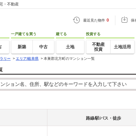
住宅・不動産
0
最近見た物件
保
一戸建てを買う
建てる
投資する
不動産
古
新築
中古
土地
土地活用
投資
ラリー
>
エリア/岐阜県
>
本巣郡北方町のマンション一覧
覧
路線⁄駅⁄バス・徒歩