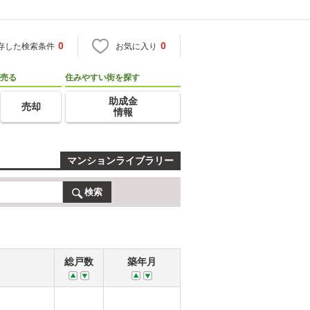
0
0
存した検索条件
お気に入り
売る
住みやすい街を探す
助成金
売却
情報
マンションライブラリー
検索
総戸数
築年月