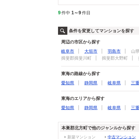
9
1～9
件中
件目
条件を変更してマンションを探す
周辺の市区から探す
岐阜市
大垣市
羽島市
山
揖斐郡揖斐川町
揖斐郡大野町
東海の路線から探す
愛知県
静岡県
岐阜県
三
東海のエリアから探す
愛知県
静岡県
岐阜県
三
本巣郡北方町で他のジャンルから探す
新築マンション
中古マンション