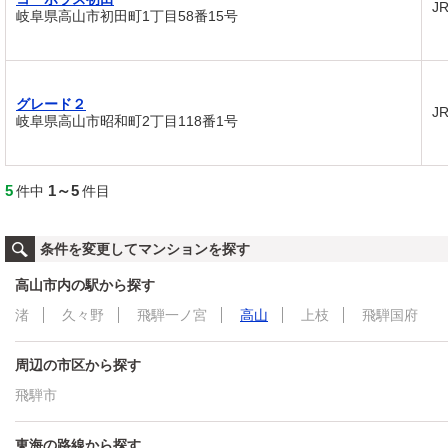
J
岐阜県高山市初田町1丁目58番15号
グレード２
J
岐阜県高山市昭和町2丁目118番1号
5
1～5
件中
件目
条件を変更してマンションを探す
高山市内の駅から探す
渚
久々野
飛騨一ノ宮
高山
上枝
飛騨国府
周辺の市区から探す
飛騨市
東海の路線から探す