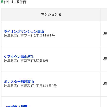
5
1～5
件中
件目
マンション名
ライオンズマンション高山
J
岐阜県高山市花里町3丁目55番5号
ケアタウン高山悠生
J
岐阜県高山市新宮町852番8号
ポレスター飛騨高山
J
岐阜県高山市昭和町1丁目141番2号
コーポラス初田