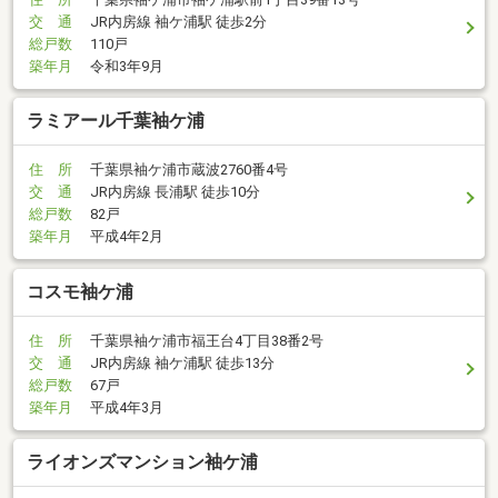
交 通
JR内房線 袖ケ浦駅 徒歩2分
総戸数
110戸
築年月
令和3年9月
ラミアール千葉袖ケ浦
住 所
千葉県袖ケ浦市蔵波2760番4号
交 通
JR内房線 長浦駅 徒歩10分
総戸数
82戸
築年月
平成4年2月
コスモ袖ケ浦
住 所
千葉県袖ケ浦市福王台4丁目38番2号
交 通
JR内房線 袖ケ浦駅 徒歩13分
総戸数
67戸
築年月
平成4年3月
ライオンズマンション袖ケ浦