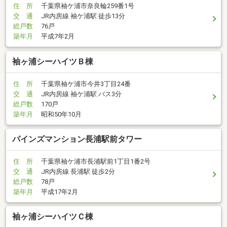
住 所
千葉県袖ケ浦市奈良輪259番1号
交 通
JR内房線 袖ケ浦駅 徒歩13分
総戸数
76戸
築年月
平成7年2月
袖ヶ浦シーハイツＢ棟
住 所
千葉県袖ケ浦市今井3丁目24番
交 通
JR内房線 袖ケ浦駅 バス3分
総戸数
170戸
築年月
昭和50年10月
パインズマンション長浦駅前タワー
住 所
千葉県袖ケ浦市長浦駅前1丁目1番2号
交 通
JR内房線 長浦駅 徒歩2分
総戸数
78戸
築年月
平成17年2月
袖ヶ浦シーハイツＣ棟