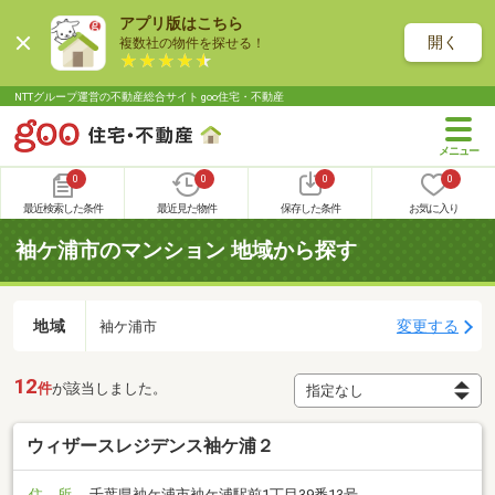
アプリ版はこちら
開く
複数社の物件を探せる！
NTTグループ運営の不動産総合サイト goo住宅・不動産
0
0
0
0
最近検索した条件
最近見た物件
保存した条件
お気に入り
袖ケ浦市のマンション 地域から探す
地域
変更する
袖ケ浦市
12
件
が該当しました。
ウィザースレジデンス袖ケ浦２
住 所
千葉県袖ケ浦市袖ケ浦駅前1丁目39番13号