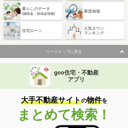
暮らしのデータ
家賃相場
(補助金・助成金情報)
人気タウン
住宅ローン
ランキング
ページトップに戻る
goo住宅・不動産
アプリ
大手不動産サイト
物件
の
を
まとめて検索！