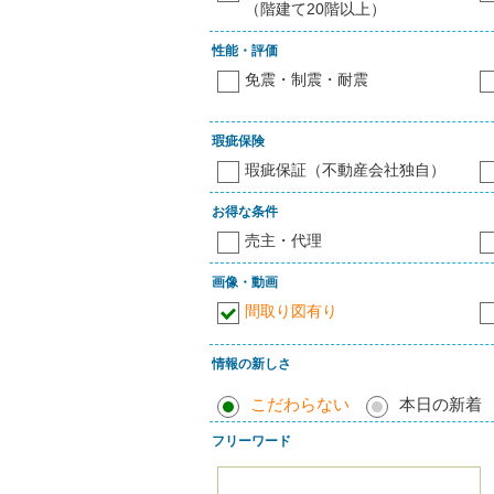
（階建て20階以上）
性能・評価
免震・制震・耐震
瑕疵保険
瑕疵保証（不動産会社独自）
お得な条件
売主・代理
画像・動画
間取り図有り
情報の新しさ
こだわらない
本日の新着
フリーワード