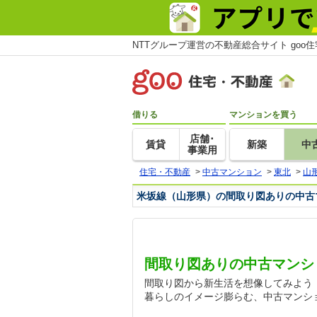
NTTグループ運営の不動産総合サイト goo
借りる
マンションを買う
店舗･
賃貸
新築
中
事業用
住宅・不動産
>
中古マンション
>
東北
>
山
米坂線（山形県）の間取り図ありの中古
間取り図ありの中古マンシ
間取り図から新生活を想像してみよう
暮らしのイメージ膨らむ、中古マンシ