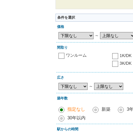
条件を選択
価格
～
間取り
ワンルーム
1K/DK
3K/DK
広さ
～
築年数
指定なし
新築
3
30年以内
駅からの時間