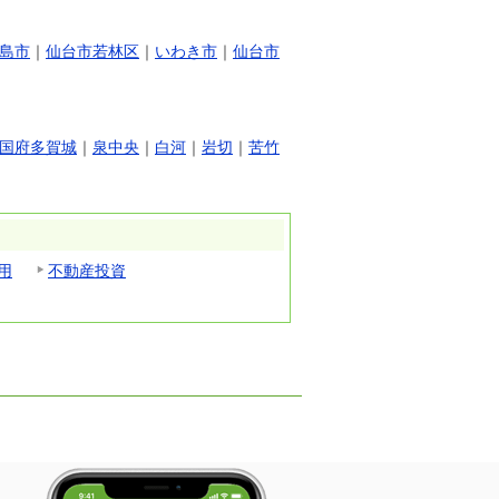
島市
｜
仙台市若林区
｜
いわき市
｜
仙台市
国府多賀城
｜
泉中央
｜
白河
｜
岩切
｜
苦竹
用
不動産投資