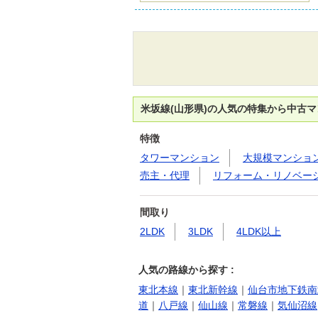
米坂線(山形県)の人気の特集から中古
特徴
タワーマンション
大規模マンショ
売主・代理
リフォーム・リノベー
間取り
2LDK
3LDK
4LDK以上
人気の路線から探す :
東北本線
｜
東北新幹線
｜
仙台市地下鉄南
道
｜
八戸線
｜
仙山線
｜
常磐線
｜
気仙沼線