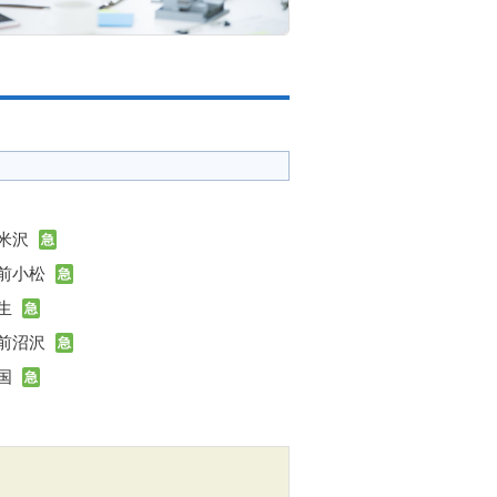
米沢
急
前小松
急
生
急
前沼沢
急
国
急