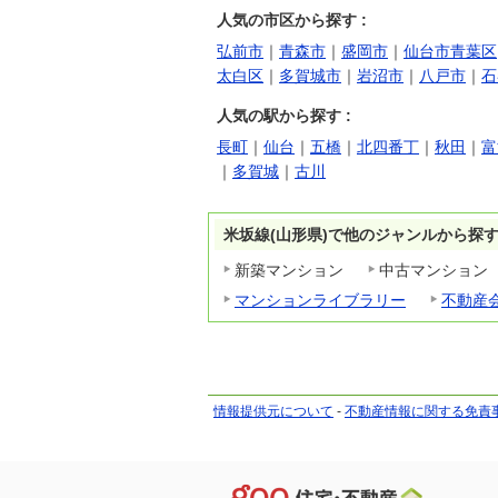
人気の市区から探す :
弘前市
｜
青森市
｜
盛岡市
｜
仙台市青葉区
太白区
｜
多賀城市
｜
岩沼市
｜
八戸市
｜
石
人気の駅から探す :
長町
｜
仙台
｜
五橋
｜
北四番丁
｜
秋田
｜
富
｜
多賀城
｜
古川
米坂線(山形県)で他のジャンルから探
新築マンション
中古マンション
マンションライブラリー
不動産
情報提供元について
-
不動産情報に関する免責