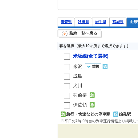
青森県
秋田県
岩手県
宮城県
山形
路線一覧へ戻る
駅を選択（最大10ヶ所まで選択できます）
米坂線(全て選択)
米沢
乗換
始
成島
犬川
羽前椿
急
伊佐領
急
急行・快速などの停車駅
始発駅
急
始
※平日の7時-9時台の列車運行情報より掲載