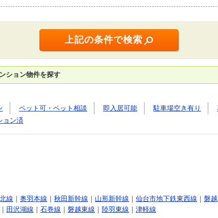
マンション物件を探す
ン
ペット可・ペット相談
即入居可能
駐車場空き有り
ション済
北線
｜
奥羽本線
｜
秋田新幹線
｜
山形新幹線
｜
仙台市地下鉄東西線
｜
磐越
｜
田沢湖線
｜
石巻線
｜
磐越東線
｜
陸羽東線
｜
津軽線