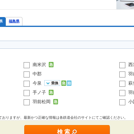
県
福島県
南米沢
西
急
中郡
羽
今泉
萩
乗換
急
始
手ノ子
羽
急
羽前松岡
小
急
しておりますが、最新かつ正確な情報は各鉄道会社のサイトにてご確認ください。