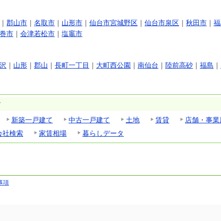
｜
郡山市
｜
名取市
｜
山形市
｜
仙台市宮城野区
｜
仙台市泉区
｜
秋田市
｜
福
巻市
｜
会津若松市
｜
塩竈市
沢
｜
山形
｜
郡山
｜
長町一丁目
｜
大町西公園
｜
南仙台
｜
陸前高砂
｜
福島
｜
す
新築一戸建て
中古一戸建て
土地
賃貸
店舗・事業
会社検索
家賃相場
暮らしデータ
事項