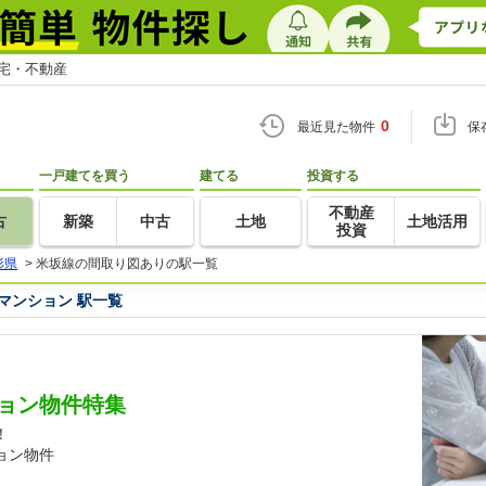
住宅・不動産
0
最近見た物件
保
一戸建てを買う
建てる
投資する
不動産
古
新築
中古
土地
土地活用
投資
形県
>
米坂線の間取り図ありの駅一覧
マンション 駅一覧
ョン物件特集
！
ョン物件