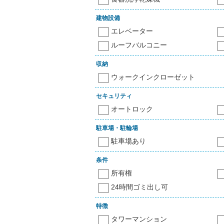
建物設備
エレベーター
ルーフバルコニー
収納
ウォークインクローゼット
セキュリティ
オートロック
駐車場・駐輪場
駐車場あり
条件
所有権
24時間ゴミ出し可
特徴
タワーマンション