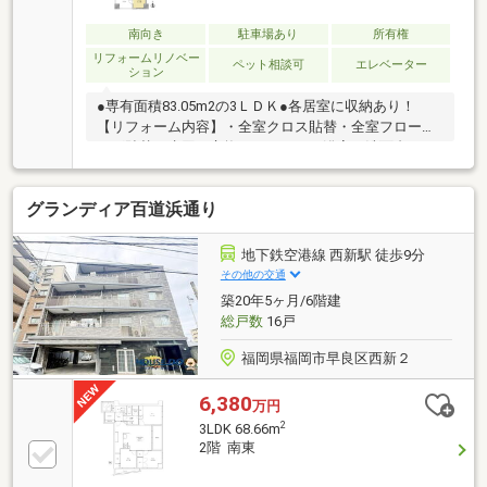
南向き
駐車場あり
所有権
リフォームリノベー
ペット相談可
エレベーター
ション
●専有面積83.05m2の3ＬＤＫ●各居室に収納あり！
【リフォーム内容】・全室クロス貼替・全室フローリ
ング貼替・水回り交換（キッチン、浴室、洗面台、ト
イレ）
グランディア百道浜通り
地下鉄空港線 西新駅 徒歩9分
その他の交通
築20年5ヶ月/6階建
総戸数
16戸
福岡県福岡市早良区西新２
6,380
万円
2
3LDK 68.66m
2階 南東