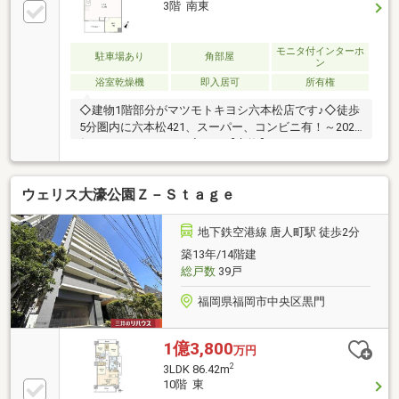
3階 南東
モニタ付インターホ
駐車場あり
角部屋
ン
浴室乾燥機
即入居可
所有権
◇建物1階部分がマツモトキヨシ六本松店です♪◇徒歩
5分圏内に六本松421、スーパー、コンビニ有！～2026
年1月リノベーション完了～【交換】キッチン、ユニ
ットバス、洗面化粧台、洗濯パン、トイレ、給排水管
（一部）、給湯器、建具、モニターホン【張替】クロ
ウェリス大濠公園Ｚ－Ｓｔａｇｅ
ス（天井含む）、フローリング、フロアタイル、網戸
現状空室につき、随時ご案内可能でございます。ご不
明な点や内覧希望等がございましたら、担当「山脇」
地下鉄空港線 唐人町駅 徒歩2分
までご連絡ください。
築13年/14階建
総戸数
39戸
福岡県福岡市中央区黒門
1億3,800
万円
2
3LDK 86.42m
10階 東