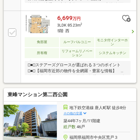
洗面台・洗濯パン新規交換、フロアタイル上貼(全面)
他 2026年7月：キッチン・浴室・建具新規交換、給
排水管新規交換(専有部分)他◇地下鉄空港線「唐人
6,699
万円
町」駅まで徒歩８分、「西新」駅まで徒歩９分の便利
2
3LDK 85.23m
な立地♪◇内装工事保証付きで購入後も安心です♪◇角
5階 西
部屋３面採光の暖かい陽射しが注ぐ明るい室内です
♪◇周辺にはスーパー、コンビニなどの施設が充実し
モニタ付インターホ
角部屋
ルーフバルコニー
ン
た住環境が魅力です♪◇ネットショッピングに便利な
リフォームリノベー
宅配ボックス完備♪◇南当仁小学校・当仁中学校エリ
所有権
システムキッチン
ション
アです♪
□■□ステアーズグロースが選ばれる３つのポイント
□■□【福岡市近郊の物件を全網羅・豊富な情報】 新
築・中古住宅のほとんどの物件を掲載しておりご紹介
もできます！！ 福岡市近郊のお住まいことは私達に
お任せください♪【住宅ローンに強い】 多くの銀行
東峰マンション第二西公園
や信用金庫と提携をしており、様々なプランをご提案
できます♪ 金利が低い方がいい、通りやすい方がい
い、たくさん借りたいなど、お客様の条件に合わせて
地下鉄空港線 唐人町駅 徒歩8分
ご提案致します♪【有資格者多数！】 ファイナンシ
その他の交通
ャルプランナー、宅地建物取引士、住宅ローンアドバ
築44年7ヶ月/11階建
イザーなど多数資格を持っています！無理のない資金
総戸数
46戸
計画をご提案致します♪ お問合せお待ちしており
福岡県福岡市中央区荒戸３