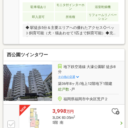
モニタ付インターホ
駐車場あり
浴室乾燥機
ン
リフォームリノベー
即入居可
所有権
ション
◆ 駅徒歩5分＆主要エリアへの優れたアクセス◇ペッ
ト飼育可能（犬・猫あわせて1匹まで飼育可能）◆充
実の建物設備・セキュリティ（オートロック・宅配
BOX・防犯カメラ）◇ 内装リフォーム完了（即入居可
能）◎ルーミックスについて◎我々は、福岡で創立14
西公園ツインタワー
周年を迎えた地域密着の不動産会社です！売買・収
益・賃貸・管理と多岐にわたる不動産事業を行ってお
ります。福岡県の物件は全てご案内できますので、お
地下鉄空港線 大濠公園駅 徒歩8
気軽にご連絡ください♪◎今だけ！店舗来店キャンペ
分
ーン◎ご来店のご予約を頂きアンケートにお答え頂い
その他の交通
たお客様にAmazonギフト2000円分プレゼント！1組様
築36年8ヶ月/地上12階地下1階建
1回限りです♪お子様連れの内見大歓迎！！
総戸数
-戸
福岡県福岡市中央区荒戸２
3,998
万円
2
3LDK 83.05m
5階 南