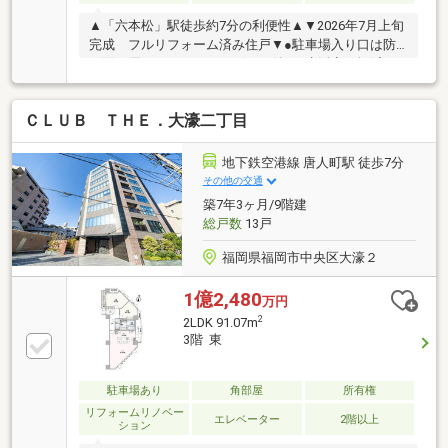
▲「六本松」駅徒歩約7分の利便性▲▼2026年7月上旬
完成 フルリフォーム済み住戸▼●駐車場入り口は防
犯面に優れたシャッターゲート付き●生活音を軽減で
きる2重床構造を採用●開放感のある2.25mのハイサッ
シを採用●遮音性や結露防止効果・断熱性に優れたペ
ＣＬＵＢ ＴＨＥ．大濠二丁目
アガラスを採用●大濠公園まで徒歩約6分●リビング部
分は開放感のある折り上げ天井を採用●アウトポール
設計を採用●廊下部分をコンパクトにし、居室空間に
地下鉄空港線 唐人町駅 徒歩7分
面積を充てております。●2居室がリビングと接してい
その他の交通
るため、ご家族間のコミュニティー形成を行いやすい
築7年3ヶ月/9階建
間取り設計●バルコニー奥行約2.0m確保
総戸数
13戸
福岡県福岡市中央区大濠２
1億2,480
万円
2
2LDK 91.07m
3階 東
駐車場あり
角部屋
所有権
リフォームリノベー
エレベーター
2階以上
ション