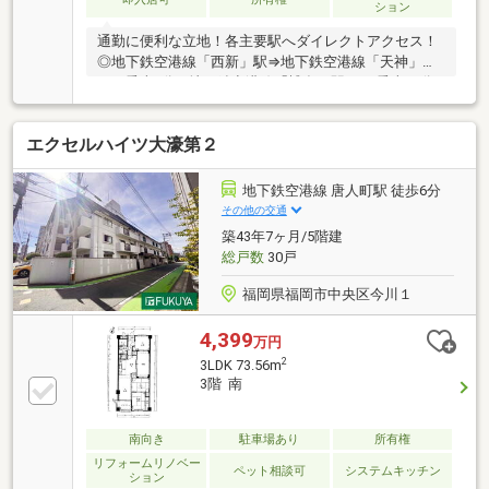
ション
通勤に便利な立地！各主要駅へダイレクトアクセス！
◎地下鉄空港線「西新」駅⇒地下鉄空港線「天神」駅
まで乗車7分⇒地下鉄空港線「博多」駅 まで乗車13分
⇒地下鉄空港線「福岡空港」駅 まで乗車19分☆「博多
駅」まで乗換ナシ☆・大濠公園や祖原公園などの公園
エクセルハイツ大濠第２
も徒歩圏内♪・プラリバまで徒歩5分！・西新商店街ま
で徒歩4分！◇ペット飼育可能（犬猫合計1匹以内）◆
置き配に便利な宅配ボックス付き！◇2台縦列駐車可
地下鉄空港線 唐人町駅 徒歩6分
能！（駐車台数は車種による）◆南東向きのため陽当
その他の交通
たり良好です！◇ウォシュレットや浴室乾燥機等標準
築43年7ヶ月/5階建
装備！◆平置き駐車場あり〇
総戸数
30戸
福岡県福岡市中央区今川１
4,399
万円
2
3LDK 73.56m
3階 南
南向き
駐車場あり
所有権
リフォームリノベー
ペット相談可
システムキッチン
ション