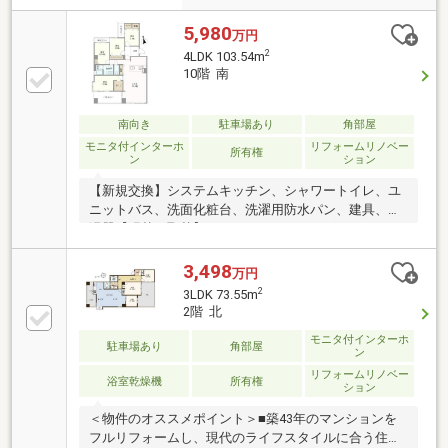
5,980
万円
2
4LDK 103.54m
10階 南
南向き
駐車場あり
角部屋
モニタ付インターホ
リフォームリノベー
所有権
ン
ション
【新規交換】システムキッチン、シャワートイレ、ユ
ニットバス、洗面化粧台、洗濯用防水パン、建具、給
湯器【張替・取替】クロス、フローリング、CF、スイ
ッチ【仕様変更】和室→洋室※WIC＝ウォークインクロ
ーゼット※タブレットは売買対象外【交通手段】・福
3,498
万円
岡市空港線 唐人町駅 徒歩8分 ・福岡市空港線 大濠公園
2
3LDK 73.55m
駅 徒歩9分 ・福岡市七隈線 六本松駅 徒歩25分【周辺
2階 北
施設】・福岡市立当仁小学校まで460m 徒歩4分・福岡
モニタ付インターホ
市立当仁中学校まで1500m 徒歩17分・マミーズ唐人店
駐車場あり
角部屋
ン
まで360m 徒歩6分
リフォームリノベー
浴室乾燥機
所有権
ション
＜物件のオススメポイント＞■築43年のマンションを
フルリフォームし、現代のライフスタイルに合う住ま