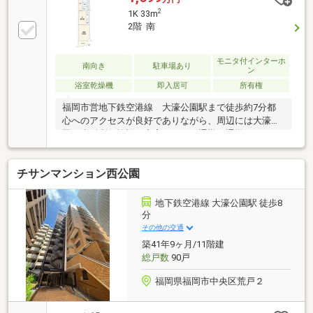
2
1K 33m
2階 南
モニタ付インターホ
南向き
駐車場あり
ン
浴室乾燥機
即入居可
所有権
福岡市営地下鉄空港線 大濠公園駅まで徒歩約7分都
心へのアクセスが良好でありながら、周辺には大濠公
園や生活利便施設が充実しており通勤、通学はもちろ
ん休日も快適に過ごせる住環境が魅力♪お部屋は33㎡
のゆとりある1Kタイプ。約6帖の洋室はベットを配置
チサンマンション西公園
しても余裕があり、1人暮らしの方や在宅ワークをさ
れる方におすすめです☆フルリフォーム済みのため、
室内は綺麗な状態です。キッチンや浴室、トイレなど
地下鉄空港線 大濠公園駅 徒歩8
の水回りも清潔感があり、新生活を気持ちよくスター
分
トできます☆さらに、大濠公園が近く、ジョギングや
その他の交通
散歩、休日のリフレッシュにも最適。都心に住みなが
築41年9ヶ月/11階建
ら、自然を身近に感じられる点もこの物件ならではの
総戸数
90戸
魅力♪
福岡県福岡市中央区荒戸２