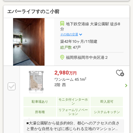
分、中学校 徒歩13分 公立小学校中学校が一体型なの
でお子様も安心♪・スーパー、コンビニ 徒歩3分☆「博
エバーライフすのこ小前
多駅」、「天神駅」まで電車で1本乗換ナシ☆◆全居
室フローリング仕様でお掃除楽々♪◇嬉しい全居室収
納でスッキリ◆ウォークインクローゼット付き☆リノ
地下鉄空港線 大濠公園駅 徒歩8
ベーション内容☆・システムキッチン・ユニットバ
分
ス・洗面化粧台・トイレ・建具・配管更新・クロス全
その他の交通
室・床材・ハウスクリーニング
築42年10ヶ月/11階建
総戸数
47戸
福岡県福岡市中央区港２
2,980
万円
2
ワンルーム 45.1m
2階 西
モニタ付インターホ
駐車場あり
即入居可
ン
リフォームリノベー
所有権
システムキッチン
ション
■大濠公園駅から徒歩約8分、都心へのアクセスの良さ
と豊かな自然をそばに感じられる立地のマンションで