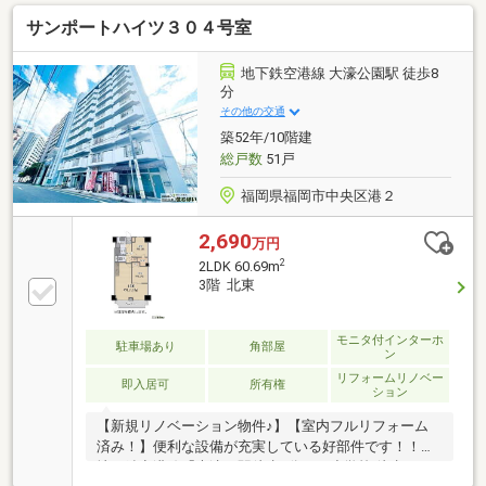
による規制有）＜本物件の魅力は、都心部にありなが
サンポートハイツ３０４号室
ら自然を身近に感じられる住環境です。地下鉄空港線
「大濠公園」駅まで徒歩8分とアクセスも良く、通
勤・通学の利便性も魅力の一つです。天神・博多・福
地下鉄空港線 大濠公園駅 徒歩8
岡空港へ乗り換えなしでアクセスできます。また、ペ
分
ット飼育可能（管理規約による規制有）のため、大切
その他の交通
なペットと一緒に暮らしたい方にもおすすめです。＞
築52年/10階建
お気軽に担当：野口までお問い合わせください。
総戸数
51戸
福岡県福岡市中央区港２
2,690
万円
2
2LDK 60.69m
3階 北東
モニタ付インターホ
駐車場あり
角部屋
ン
リフォームリノベー
即入居可
所有権
ション
【新規リノベーション物件♪】【室内フルリフォーム
済み！】便利な設備が充実している好部件です！！◎
地下鉄空港線「大濠」駅徒歩7分！・小学校 徒歩13