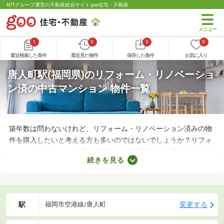
NTTグループ運営の不動産総合サイト goo住宅・不動産
1
0
0
0
最近検索した条件
最近見た物件
保存した条件
お気に入り
唐人町駅(福岡県)のリフォーム・リノベーショ
ン済の中古マンション 物件一覧
築年数は問わないけれど、リフォーム・リノベーション済みの物
件を購入したいと考える方も多いのではないでしょうか？リフォ
ーム・リノベーション済みの物件は、施工前よりも暮らしやすく
続きを見る
なっていることがポイント。住みやすさを感じられる最良の物件
に出会えるかもしれません。ここでリフォーム・リノベーション
済みの中古マンションを紹介しますので、ぜひチェックしてみて
くださいね。
駅
変更する
福岡市空港線/唐人町