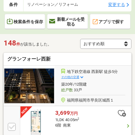
条件
変更する
リノベーション／リフォーム
新着メールを受
検索条件を保存
アプリで探す
取る
148
件
が該当しました。
グランフォーレ西新
地下鉄空港線 西新駅 徒歩5分
その他の交通
築20年/12階建
総戸数
33戸
福岡県福岡市早良区城西１
3,699
万円
2
1LDK 40.05m
6階 南東