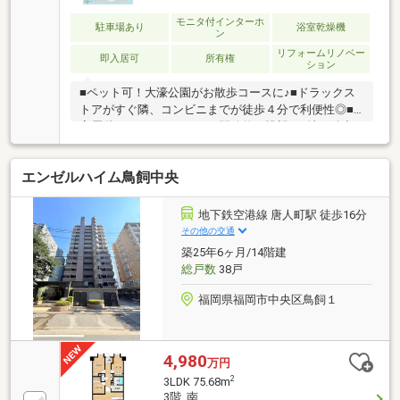
モニタ付インターホ
駐車場あり
浴室乾燥機
ン
リフォームリノベー
即入居可
所有権
ション
■ペット可！大濠公園がお散歩コースに♪■ドラックス
トアがすぐ隣、コンビニまでが徒歩４分で利便性◎■
高層階でバルコニーからは開放的な眺望！●地下鉄空
港線「唐人町」駅 徒歩で【１２分】●天神まで車で
【６分】博多まで車で【１０分】●スーパー【マック
エンゼルハイム鳥飼中央
スバリュエクスプレス今川店】徒歩【８分】●【南当
仁小学校】 【当仁中学校】●管理費【８１００円】
修繕費【１２０００円】●借入金額【２９８０万円】
地下鉄空港線 唐人町駅 徒歩16分
金利【０．９７５％】返済期間【３５年】※月々返済
その他の交通
【８３，７７４円】返済期間【５０年】※月々返済
築25年6ヶ月/14階建
【６２，７７２円】●住宅ローン●資金計画●税金関係●
総戸数
38戸
購入の流れを全て分かりやすくご説明いた
福岡県福岡市中央区鳥飼１
4,980
万円
2
3LDK 75.68m
3階 南