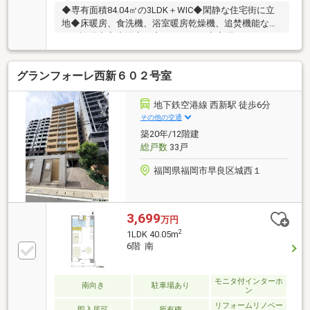
◆専有面積84.04㎡の3LDK＋WIC◆閑静な住宅街に立
地◆床暖房、食洗機、浴室暖房乾燥機、追焚機能な
ど、設備充実◆浴室に窓があります◆宅配ボックス、
オートロックあり◆バルコニーにスロップシンクあり
◆2012年5月リフォーム履歴あり◆間取り変更◆全室
グランフォーレ西新６０２号室
クロス貼替実施◆洗面室・トイレのCFシート交換済み
◆リビング壁面にエコカラットを設置し、デザイン性
と機能性を向上◆ウォークインクローゼットや収納を
地下鉄空港線 西新駅 徒歩6分
新設し、収納力を強化
その他の交通
築20年/12階建
総戸数
33戸
福岡県福岡市早良区城西１
3,699
万円
2
1LDK 40.05m
6階 南
モニタ付インターホ
南向き
駐車場あり
ン
リフォームリノベー
即入居可
所有権