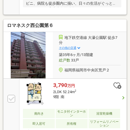
ビニ、病院も徒歩圏内に揃い、日々の生活がぐっと豊
かになります◎◇専有面積約60㎡の2LDKは、ウォー
クインクローゼットなど収納も充実♪◇収納力と機能
性を兼ね備えた、使いやすいシステムキッチンで、お
ロマネスク西公園第６
料理の時間も楽しくなりそうですね☆◇ご見学前のご
質問や住宅ローンのご相談なども随時承っております
ので、気軽にご連絡ください♪令和8年7月内装リノベ
地下鉄空港線 大濠公園駅 徒歩7
ーション【内訳：キッチン、浴室、洗面化粧台、トイ
分
レ、建具、クロス貼替、床材張替、配管更新（専有部
その他の交通
分）、室内クリーニング等】◆令和7年9月大規模修繕
築35年6ヶ月/13階建
工事実施済
総戸数
33戸
福岡県福岡市中央区荒戸２
3,790
万円
2
2LDK 52.24m
9階 南
モニタ付インターホ
南向き
浴室乾燥機
ン
リフォームリノベー
即入居可
所有権
ション