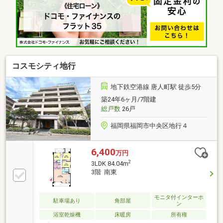
いウォークスルークロゼットは照明付きの鏡もござい
ます。・キッチンは使い勝手の良い横並び3連コン
ロ。人感センサー付水栓、食器洗乾燥機付きです。・
キッチン上部のダウンライトはBluetoothで音楽も楽し
めます。～共用部～・ホテルライクな内廊下使用。・
エレベーターは2基あり混雑も回避。
コスモシティ地行
地下鉄空港線 唐人町駅 徒歩5分
築24年6ヶ月/7階建
総戸数
26戸
福岡県福岡市中央区地行４
6,400
万円
2
3LDK 84.04m
3階 南東
モニタ付インターホ
駐車場あり
角部屋
ン
浴室乾燥機
床暖房
所有権