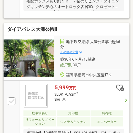
宅配ボックスあり約１２．７帖のリビング・ダイニン
グキッチン安心のオートロック各居室にクロゼットあ
り～～～～～～新規リノベーション内容～～～～～～
（２０２６年４月完成）・システムキッチン交換・
ユニットバス交換・洗面化粧台交換 ・トイレ交換・全
ダイアパレス大濠公園Ⅱ
フローリング張替 ・建具交換・全クロス貼
替 ・洗濯機用防水パン交換 ・・・等
地下鉄空港線 大濠公園駅 徒歩6
分
その他の交通
築30年6ヶ月/13階建
総戸数
30戸
福岡県福岡市中央区荒戸２
5,999
万円
2
3LDK 70.92m
3階 東
駐車場あり
角部屋
所有権
リフォームリノベー
システムキッチン
エレベーター
ション
当該物件【24時間受付中】 092-406-6497 ◎レスポン