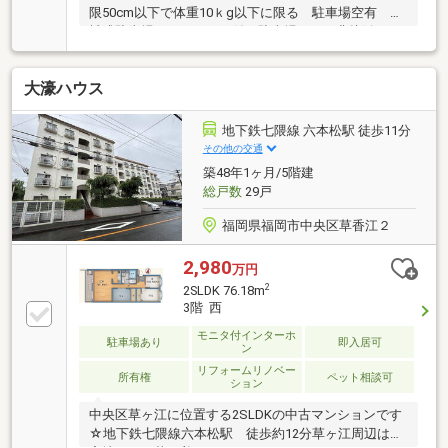
限50cm以下で体重10ｋg以下に限る 駐車場空有 機
械式駐車場 シャッター付き駐車場あり 非接触キー
型オートロックあり オートロック解除後自動でエレ
ベーターが作動し下りてきます 玄関前はプライベー
大濠ハウス
トポーチになっております ワンフロア―2住戸ですが
お隣様と接触することはなく完全個別空間となってお
ります
地下鉄七隈線 六本松駅 徒歩11分
その他の交通
築48年1ヶ月/5階建
総戸数
29戸
福岡県福岡市中央区草香江２
2,980
万円
2
2SLDK 76.18m
3階 西
モニタ付インターホ
駐車場あり
即入居可
ン
リフォームリノベー
所有権
ペット相談可
ション
中央区草ヶ江に位置する2SLDKの中古マンションです
☆地下鉄七隈線六本松駅 徒歩約12分草ヶ江周辺は住