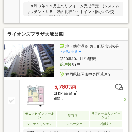
・令和８年１１月上旬リフォーム完成予定 (システム
キッチン・ＵＢ・洗面化粧台・トイレ・防水パン交
換、建具・玄関収納交換、 壁・天井クロス・フロー
リング貼替、給排水管一部交換)◆◆お問い合わせ
は、ＦＵＫＵＹＡ福岡中央店までお願い致します◆◆
ライオンズプラザ大濠公園
ＦＵＫＵＹＡ福岡中央店は、地下鉄七隈線「渡辺通」
駅まで徒歩４分、サニー渡辺通店の向かいです。お電
話、メール、ご来店も随時受付中です。お気軽に問い
地下鉄空港線 唐人町駅 徒歩6分
合わせください！
その他の交通
築30年10ヶ月/15階建
総戸数
98戸
福岡県福岡市中央区荒戸３
5,780
万円
2
3LDK 66.63m
6階 西
モニタ付インターホ
リフォームリノベー
所有権
ン
ション
システムキッチン
エレベーター
2階以上