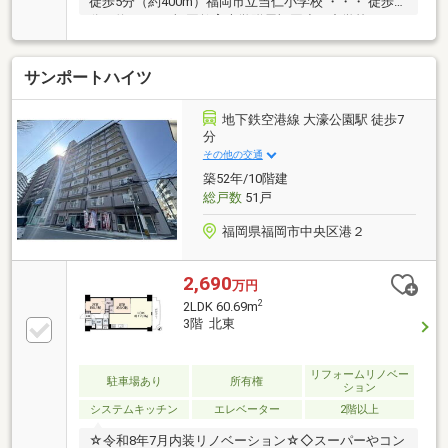
徒歩5分（約400m）福岡市立当仁小学校 ・・・ 徒歩3
分（約180m）福岡教育大学附属福岡小・中学校
・・・ 徒歩7分（約550m）【大濠公園まで徒歩6分】
中央区荒戸の特等席。11階・92㎡超のゆとりある
サンポートハイツ
4LDKで、贅沢な博多ライフを。【令和8年6月完成フル
リノベーション物件】・システムキッチン交換（トク
ラス製）美しい輝きとお手入れのしやすさが魅力の人
地下鉄空港線 大濠公園駅 徒歩7
造大理石カウンターを採用。忙しい毎日の味方、食器
分
洗い乾燥機も標準装備しています。・ユニットバス交
その他の交通
換（積水ホームテクノ製）
築52年/10階建
総戸数
51戸
福岡県福岡市中央区港２
2,690
万円
2
2LDK 60.69m
3階 北東
リフォームリノベー
駐車場あり
所有権
ション
システムキッチン
エレベーター
2階以上
☆令和8年7月内装リノベーション☆◇スーパーやコン