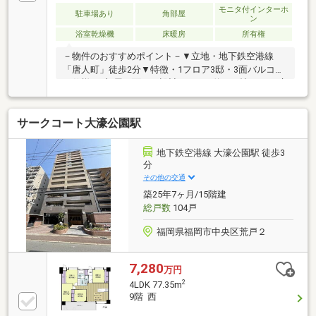
モニタ付インターホ
駐車場あり
角部屋
ン
浴室乾燥機
床暖房
所有権
－物件のおすすめポイント－▼立地・地下鉄空港線
「唐人町」徒歩2分▼特徴・1フロア3邸・3面バルコニ
ー仕様、3部屋が面する設計・LDKは約18.3帖、LDに床
暖房を設置・対面式のセパレートキッチン、勝手口
付・浴室は1620サイズ、窓・浴室乾燥機有・ペット飼
サークコート大濠公園駅
育可能(規約有)▼設備・食洗機・浄水器・WIC・スロッ
プシンク・TVモニタ付インターホン・オートロック・
宅配ボックス▼2026年5月内装リフォーム済【交換】
地下鉄空港線 大濠公園駅 徒歩3
トイレ、給湯器【貼替】全室クロス■ ご希望の住まい
分
探しをお手伝いします ━━━━━・・・物件の詳細・
その他の交通
ご相談はお気軽にお問い合わせください。
築25年7ヶ月/15階建
総戸数
104戸
福岡県福岡市中央区荒戸２
7,280
万円
2
4LDK 77.35m
9階 西