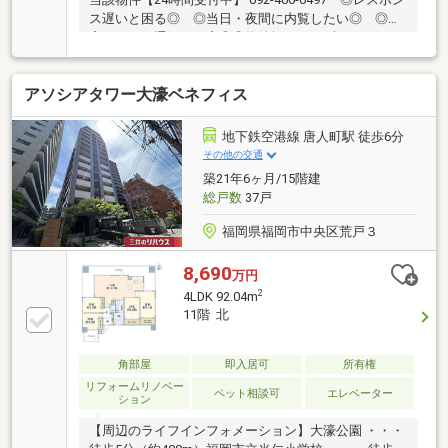
ス遅いと困る◎ ◎当日・夜間に内覧したい◎ ◎住
宅ローン・通るか不安◎◎物件探し・まず何からすれ
ばいい？◎小さなことからなんでも・いつでも♪〇長
期修繕計画、有り♪〇大規模修繕工事、2028年頃を予
アソシアタワー大濠ベネフィス
定♪〇天神エリアへ好アクセス、駐車場空有♪〇新耐震
基準・住宅ローン控除利用可♪〇リフォーム中でもご
内覧承ります♪【教育】◆当仁小学校：徒歩5分◆当仁
地下鉄空港線 唐人町駅 徒歩6分
中学校：徒歩20分【暮らし】◆マックスバリュエクス
その他の交通
プレス港町店：徒歩7分◆ローソン福岡荒戸二丁目
築21年6ヶ月/15階建
店：徒歩1分◆ドラッグイレブン荒戸店：徒歩4分
総戸数
37戸
福岡県福岡市中央区荒戸３
8,690
万円
2
4LDK 92.04m
11階 北
角部屋
即入居可
所有権
リフォームリノベー
ペット相談可
エレベーター
ション
【周辺のライフインフォメーション】大濠公園 ・・・