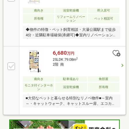
南向き
浴室乾燥機
即入居可
リフォームリノベー
所有権
ペット相談可
ション
◆物件の特徴・ペット飼育相談・大濠公園駅まで徒歩
4分・近隣駐車場確保(承継可)◆室内リノベーション内
容○キッチン〈システムキッチン・W2550・食洗機〉○
浴室〈ユニットバス・1317〉○洗面室〈シャワー付洗
面化粧台・防水パン〉○トイレ〈温水洗浄便座付トイ
6,680
万円
レ〉○給湯設備〈給湯器・追焚・マルチリモコン付〉 ○
2
2SLDK 79.08m
配管〈排水管(専有部分)・給水、給湯管(専有部内飛込
2階 南
みより)〉 ○エアコン先行配管〈洋室2〉○共通〈建具、
床：フローリング(遮音等級LL45、LDK、洋室、廊
下)、フロアタイル(玄関、洗面室、トイレ)、壁天井：
南向き
駐車場あり
角部屋
クロス貼、室内クリーニング〉〇2026年6月内装終了
モニタ付インターホ
浴室乾燥機
所有権
ン
■大切なペットと暮らせる特別なリノベ物件■～室内
～・キャットウォーク、キャットスルー扉、エコカラ
ット付きのペット用トイレの場所あり。・下階は住戸
ではないので下階への音の心配もございません。・2
面バルコニーの3方角住戸（北・西・南）で通風良
好。休日は大濠公園まで散歩できます。・収納力の高