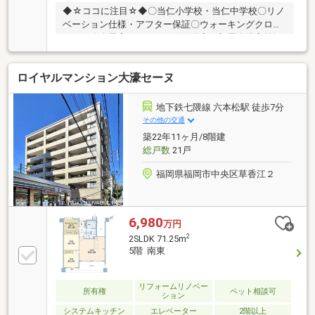
◆☆ココに注目☆◆〇当仁小学校・当仁中学校〇リノ
ベーション仕様・アフター保証〇ウォーキングクロー
ゼット〇全居室フローリング・洋室２部屋〇浴室乾燥
機・浄水器付き〇専有部給排水管交換〇角住戸・通風
＆陽当たり良好〇ファミリーマート荒戸二丁目店 徒
ロイヤルマンション大濠セーヌ
歩３分〇マックスバリュ エクスプレス港町店 徒歩
３分◆☆新品リノベーション施工☆◆○システムキッ
チン、ユニットバス、トイレ○洗面化粧台、クロス、
地下鉄七隈線 六本松駅 徒歩7分
フローリング貼替○建具、ダウンライト、収納など■ご
その他の交通
見学は直接スタッフまでどうぞ■※もりやま（０９０－
築22年11ヶ月/8階建
７９２３ー８５３２)
総戸数
21戸
福岡県福岡市中央区草香江２
6,980
万円
2
2SLDK 71.25m
5階 南東
リフォームリノベー
所有権
ペット相談可
ション
システムキッチン
エレベーター
2階以上