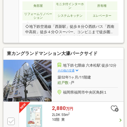
モニタ付インターホ
角部屋
所有権
ン
リフォームリノベー
システムキッチン
エレベーター
ション
◇地下鉄空港線「西新駅」徒歩８分◇西鉄バス「西南
中高前」徒歩４分◇スーパー、コンビニまで徒歩圏内
の好立地◇閑静な住宅街、平坦地◆２０２６年６月リ
フォーム完成◆２面バルコニー付き日当たり良好角住
戸◆充実した設備仕様
東カングランドマンション大濠パークサイド
地下鉄七隈線 六本松駅 徒歩12分
その他の交通
築52年1ヶ月/11階建
総戸数
-戸
福岡県福岡市中央区鳥飼１
2,880
万円
2
2LDK 55m
10階 東