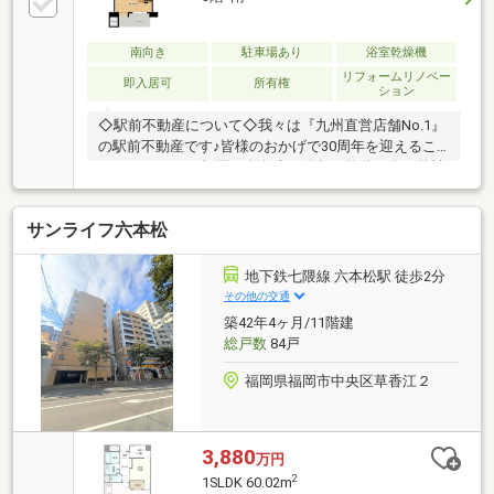
南向き
駐車場あり
浴室乾燥機
リフォームリノベー
即入居可
所有権
ション
◇駅前不動産について◇我々は『九州直営店舗No.1』
の駅前不動産です♪皆様のおかげで30周年を迎えるこ
とができました!福岡・久留米・佐賀の物件は全て弊社
でご紹介可能です!～・～・周辺施設～・～・■南当仁
小学校まで徒歩…4分■当仁中学校まで徒歩…29分■ツル
サンライフ六本松
ハドラッグ鳥飼店まで徒歩…2分■ファミリーマート福
岡鳥飼三丁目店まで徒歩…3分■マックスバリュエクス
プレス今川店まで徒歩…7分■にしてつストアレガネッ
地下鉄七隈線 六本松駅 徒歩2分
ト城西まで徒歩…7分■福岡今川郵便局まで徒歩…9分■
その他の交通
福岡市城南区役所まで徒歩…12分内覧のご予約承り中
築42年4ヶ月/11階建
です♪是非、お気軽に杉本へご連絡ください♪
総戸数
84戸
福岡県福岡市中央区草香江２
3,880
万円
2
1SLDK 60.02m