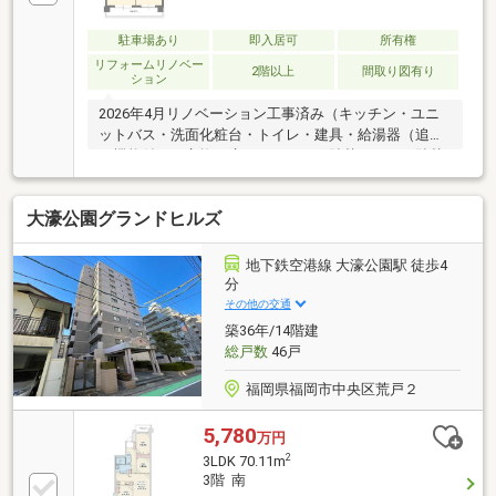
駐車場あり
即入居可
所有権
リフォームリノベー
2階以上
間取り図有り
ション
2026年4月リノベーション工事済み（キッチン・ユニ
ットバス・洗面化粧台・トイレ・建具・給湯器（追炊
き機能付き）交換、床フローリング貼替、クロス貼替
など）大濠公園駅徒歩5分、大濠公園徒歩3分という、
都心の利便性と豊かな自然を身近に感じられるな立地
大濠公園グランドヒルズ
です。
地下鉄空港線 大濠公園駅 徒歩4
分
その他の交通
築36年/14階建
総戸数
46戸
福岡県福岡市中央区荒戸２
5,780
万円
2
3LDK 70.11m
3階 南