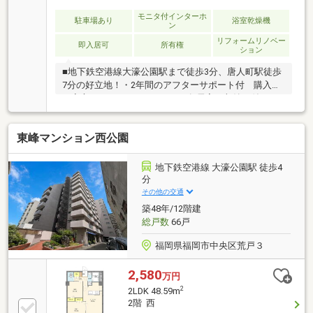
モニタ付インターホ
駐車場あり
浴室乾燥機
ン
リフォームリノベー
即入居可
所有権
ション
■地下鉄空港線大濠公園駅まで徒歩3分、唐人町駅徒歩
7分の好立地！・2年間のアフターサポート付 購入後
も安心です・77.35㎡の4LDK 各居室に収納が付いて
います・ゆとりある1418タイプのバスルームは換気用
の窓付きです・浴室乾燥機、食器洗浄乾燥機、温水洗
東峰マンション西公園
浄便座等便利な設備≪新規内装リフォーム内容
≫（2026年7月完成）・システムキッチン新規交
換 ・ユニットバス新規交換・洗面化粧台、トイレ新
地下鉄空港線 大濠公園駅 徒歩4
規交換 ・給排水管新規交換・建具、扉新規交換・フ
分
ローリング・クロス張替等
その他の交通
築48年/12階建
総戸数
66戸
福岡県福岡市中央区荒戸３
2,580
万円
2
2LDK 48.59m
2階 西