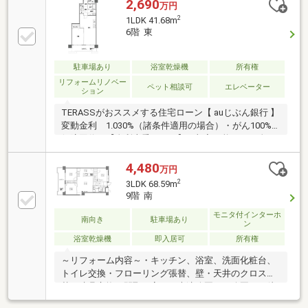
2,690
万円
2
1LDK 41.68m
6階 東
駐車場あり
浴室乾燥機
所有権
リフォームリノベー
ペット相談可
エレベーター
ション
TERASSがおススメする住宅ローン【 auじぶん銀行 】
変動金利 1.030%（諸条件適用の場合）・がん100%
保障団信が【金利上乗せなし】で加入可能！・頭金0
円でも可能！・諸費用も、物件価格の10%までは融資
可能！※2026年8月現在■大濠公園まで徒歩8分♪■浴室
4,480
万円
乾燥機付きバスルーム■調理や飲用に便利な浄水器付
2
3LDK 68.59m
き【リフォーム内容】○新規交換：キッチン／浴室／
9階 南
洗面台／防水パン／トイレ／建具／専有部配管(一部)○
モニタ付インターホ
張替：フローリング／クロス○交換：ガス給湯器／カ
南向き
駐車場あり
ン
ーテンレール○鏡付きシューズボックス新規○シーリン
浴室乾燥機
即入居可
所有権
グライト取付○ダウンライト設置○センサーライト設置
～リフォーム内容～・キッチン、浴室、洗面化粧台、
トイレ交換・フローリング張替、壁・天井のクロス張
替、建具交換・間取り変更・大濠公園や西公園まで徒
歩でアクセス可能な立地・ペット飼育可能（管理規約