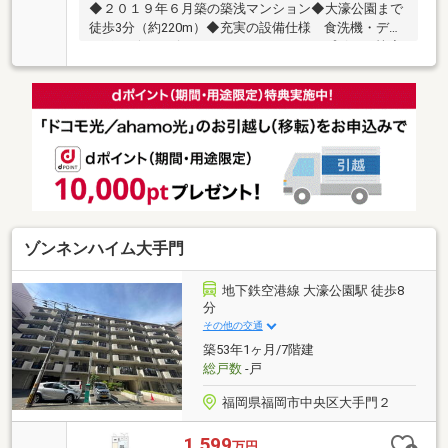
◆２０１９年６月築の築浅マンション◆大濠公園まで
徒歩3分（約220m）◆充実の設備仕様 食洗機・ディ
スポーザー・ビルトインエアコン・カップボード等◆
リフォーム内容（2026年1月完了済） クロス一部張
替え、洗面・トイレフロアタイル貼替え、水栓交換
（キッチン・シャワー・洗濯水栓・トイレ手洗い
器） トイレ交換、防水パン交換、ハウスクリーニン
グ等～life information～福岡市立南当仁小学
校・・・徒歩4分（約290m）福岡市立当仁中学
校・・・徒歩19分（約1500m）大濠公園・・・徒歩3
分（約220m）マックスバリュエクスプレス大濠
店・・・徒歩7分（約490m）
ゾンネンハイム大手門
地下鉄空港線 大濠公園駅 徒歩8
分
その他の交通
築53年1ヶ月/7階建
総戸数
-戸
福岡県福岡市中央区大手門２
1,599
万円