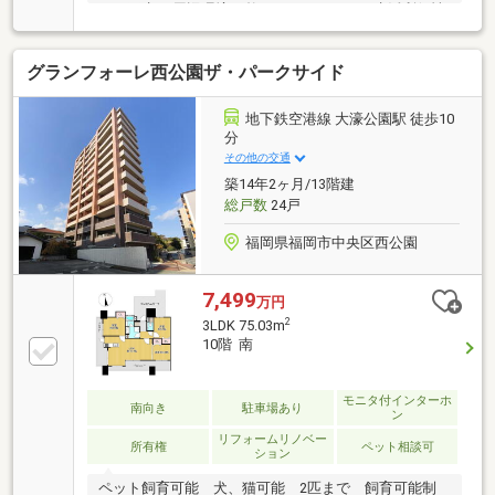
いへ再生♪■周辺環境も整っており、日々の生活利便性
も良好♪■お気軽にご連絡ください♪
グランフォーレ西公園ザ・パークサイド
地下鉄空港線 大濠公園駅 徒歩10
分
その他の交通
築14年2ヶ月/13階建
総戸数
24戸
福岡県福岡市中央区西公園
7,499
万円
2
3LDK 75.03m
10階 南
モニタ付インターホ
南向き
駐車場あり
ン
リフォームリノベー
所有権
ペット相談可
ション
ペット飼育可能 犬、猫可能 2匹まで 飼育可能制