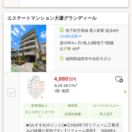
す■2階の広々とした1R、広さ約45平米でお1人でゆっ
たり暮らすのにピッタリサイズ■全面リフォーム済で
水回りすべて新品、エアコン1台つき■敷地内駐車場は
エステートマンション大濠グランディール
ただいま空き無し、近隣駐車場探しもお手伝いいたし
ます＊＊＊＊＊＊＊＊物件選びや住宅ローンのこと、
不動産購入のなんでもココハウスにお気軽にご相談く
地下鉄空港線 唐人町駅 徒歩8分
ださい！お客様のマイホーム探しをスタートからゴー
その他の交通
ルまでお手伝いします
築35年6ヶ月/地上6階地下1階建
総戸数
49戸
福岡県福岡市中央区今川２
4,880
万円
2
3LDK 68.37m
1階 南西
駐車場あり
角部屋
ルーフバルコニー
モニタ付インターホ
浴室乾燥機
即入居可
ン
■□おすすめポイント□■◇2026年7月リフォーム工事済
みの綺麗な室内です♪【リフォーム箇所】 2026年3月