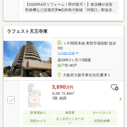
【2026年6月リフォーム！即内覧可！】食洗機や浴室
乾燥機など設備充実■近鉄南大阪線「河堀口」駅徒歩
約7分■6階部分につき採光・通風良好■収納力のあるウ
ォークインクローゼット完備
ラフェスト天王寺東
ＪＲ関西本線 東部市場前駅 徒歩
9分
その他の交通
築28年2ヶ月/15階建
総戸数
80戸
大阪府大阪市東住吉区桑津１
3,890
万円
2
2LDK 72.45m
7階 南西
駐車場あり
角部屋
オートロック
モニタ付インターホ
防犯カメラ
浴室乾燥機
ン