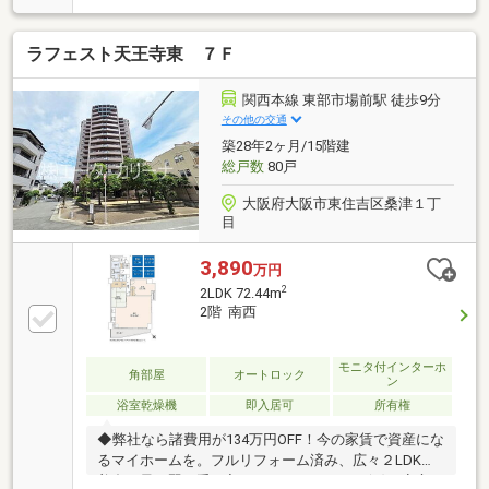
口」駅徒歩2分！3沿線利用可能で都心へのアクセスも
スムーズです。■7階・東南角部屋につき、陽当り・通
ラフェスト天王寺東 ７Ｆ
風ともに良好で開放感あふれる住空間。■全居室収納
や床暖房、食洗機、浴室乾燥機など生活を彩る快適設
備が充実！■周辺にはスーパーや学校が徒歩圏内に揃
関西本線 東部市場前駅 徒歩9分
う、暮らしに便利な住環境です。室内大変きれいに仕
その他の交通
上がっております。ぜひ実際の現地をご体感くださ
築28年2ヶ月/15階建
い！
総戸数
80戸
大阪府大阪市東住吉区桑津１丁
目
3,890
万円
2
2LDK 72.44m
2階 南西
モニタ付インターホ
角部屋
オートロック
ン
浴室乾燥機
即入居可
所有権
◆弊社なら諸費用が134万円OFF！今の家賃で資産にな
るマイホームを。フルリフォーム済み、広々２LDKの
美邸を最も賢く手に入れるチャンスです。(^^)ご安心く