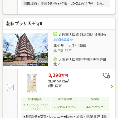
部市場前」徒歩5分 他▼特徴・LDKは約11.7帖、3面採
光・お料理に集中しやすい壁付けキッチン・約4.0帖の
洋室に収納スペース有・全居室フローリング・ペット
飼育可能(規約制限有)▼設備・浴室乾燥機・食器洗乾
朝日プラザ天王寺Ⅱ
燥機▼2026年6月室内リフォーム済【新調】トイレ、
キッチン▼周辺環境・デイリーカナートイズミヤ桑津
店 徒歩7分(約560m)・ファミリーマート東住吉杭全店
近鉄南大阪線 河堀口駅 徒歩5分
徒歩4分(約300m)■ ご希望の住まい探しをお手伝いし
その他の交通
ます ━━━━━・・・物件の詳細・ご相談はお気軽に
築41年11ヶ月/11階建
お問い合わせください。
総戸数
88戸
大阪府大阪市阿倍野区天王寺町
北２
3,398
万円
2
2LDK 58.32m
8階 南東
駐車場あり
浴室乾燥機
所有権
リフォームリノベー
システムキッチン
エレベーター
ション
■8階部分■南東バルコニー■採光・通風・眺望良好【設