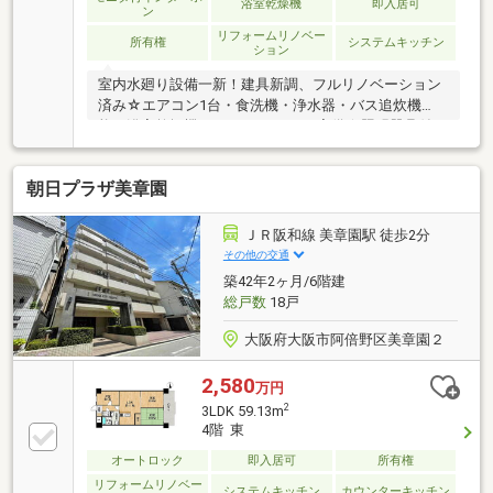
浴室乾燥機
即入居可
ン
リフォームリノベー
所有権
システムキッチン
ション
室内水廻り設備一新！建具新調、フルリノベーション
済み☆エアコン1台・食洗機・浄水器・バス追炊機
能・浴室乾燥機・TVモニターホン完備☆照明器具付き
☆防音・断熱効果UP！全窓に内窓付き☆4沿線利用可
能♪
朝日プラザ美章園
ＪＲ阪和線 美章園駅 徒歩2分
その他の交通
築42年2ヶ月/6階建
総戸数
18戸
大阪府大阪市阿倍野区美章園２
2,580
万円
2
3LDK 59.13m
4階 東
オートロック
即入居可
所有権
リフォームリノベー
システムキッチン
カウンターキッチン