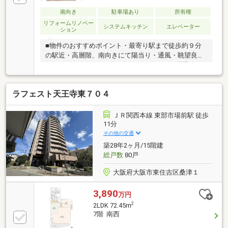
南向き
駐車場あり
所有権
リフォームリノベー
システムキッチン
エレベーター
ション
■物件のおすすめポイント・最寄り駅まで徒歩約９分
の駅近・高層階、南向きにて陽当り・通風・眺望良
好！・ファミリーにもおすすめの３ＬＤＫの間取り・
防犯安心のオートロック付きマンション・リノベーシ
ョン済の綺麗な室内・スーパー、コンビニが徒歩約４
ラフェスト天王寺東７０４
分圏内の買い物便利な立地！■リノベーション（令和
７年１０月）〈張替〉・全室クロス・フローリング・
ＣＦ（洗面所・トイレ）〈新設・新調〉・ダウンライ
ＪＲ関西本線 東部市場前駅 徒歩
ト・スイッチコンセント・洗面台・洗濯防水パン・ト
11分
イレ〈その他〉・間取り変更・造作工事・美装工事
その他の交通
等■周辺施設案内・デイリーカナートイズミヤ桑津
築28年2ヶ月/15階建
店：約300ｍ（徒歩4分） 他
総戸数
80戸
大阪府大阪市東住吉区桑津１
3,890
万円
2
2LDK 72.45m
7階 南西