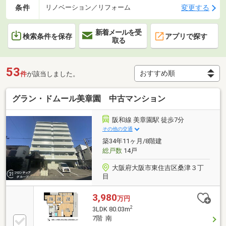
条件
変更する
リノベーション／リフォーム
新着メールを受
検索条件を保存
アプリで探す
取る
53
件
が該当しました。
グラン・ドムール美章園 中古マンション
阪和線 美章園駅 徒歩7分
その他の交通
築34年11ヶ月/8階建
総戸数
14戸
大阪府大阪市東住吉区桑津３丁
目
3,980
万円
2
3LDK 80.03m
7階 南