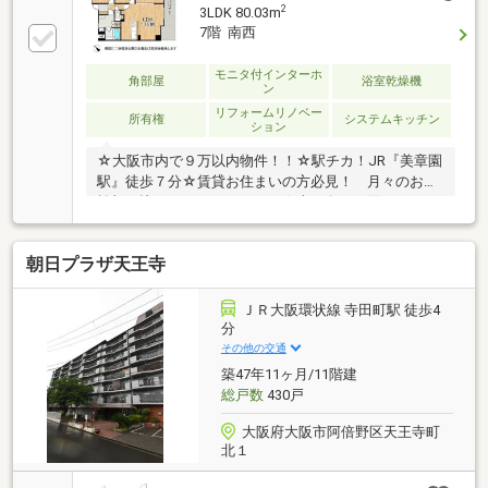
2
3LDK 80.03m
7階 南西
モニタ付インターホ
角部屋
浴室乾燥機
ン
リフォームリノベー
所有権
システムキッチン
ション
☆大阪市内で９万以内物件！！☆駅チカ！JR『美章園
駅』徒歩７分☆賃貸お住まいの方必見！ 月々のお支
払額を比べてみてください！☆南西向き２面バルコニ
ー陽当たり良好♪☆通学・通勤・買い物 徒歩７分圏
内！！●あおぞら保育園：徒歩５分●桑津小学校：徒歩
朝日プラザ天王寺
６分●東住吉中学校：徒歩１７分●デイリーカナートイ
ズミヤ桑津店：徒歩４分●自己資金０円からでも購入
OK！ 弊社ローンなら既存借り入れのおまとめ可
ＪＲ大阪環状線 寺田町駅 徒歩4
能！●住宅ローン・ファイナンシャルプランナー相談
分
会実施中！「お家を買いたいけど、なにからはじめれ
その他の交通
ばいいの？」不動産購入で失敗しないためにも、小さ
築47年11ヶ月/11階建
なことでも当社にご相談ください！
総戸数
430戸
大阪府大阪市阿倍野区天王寺町
北１