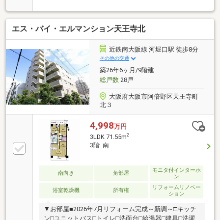
は・・・ お客様のニーズに寄り添い、大切なお住ま
いのご購入に最後まで伴走いたします！●リフォーム
のご相談も承っております。●購入・売却・ローンの
エス・バイ・エルマンション天王寺北
ご相談・・・なんでもお気軽にご相談くださいませ！
〇大阪メトロ御堂筋線「西田辺」駅より徒歩1分！〇
営業時間：10：00～20：00（火曜日・水曜日定休日※
近鉄南大阪線 河堀口駅 徒歩8分
祝日は営業）事前にご連絡いただけますと、スムーズ
その他の交通
にご案内が可能です。ご連絡お待ちしております！
築26年6ヶ月/9階建
総戸数
28戸
大阪府大阪市阿倍野区天王寺町
北３
4,998
万円
2
3LDK 71.55m
3階 南
モニタ付インターホ
南向き
角部屋
ン
リフォームリノベー
浴室乾燥機
所有権
ション
▼お部屋■2026年7月リフォーム完成～新調～□キッチ
ン□ユニットバス□トイレ□洗面台□給湯器□建具□洗濯