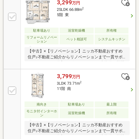
3,299
万円
2
2SLDK 66.88m
5階 東
駐車場あり
浴室乾燥機
所有権
リフォームリノベー
ペット相談可
システムキッチン
ション
【中古】×【リノベーション】ニッカ不動産おすすめ
住戸♪不動産ご紹介からリノベーションまで一貫サポ
ートのニッカ不動産にお任せ下さい！＼当物件は弊社
売主ですので、直接お問合せでお得に購入可能です！
／▼お電話でのご予約、ご質問・お問合せはこちらま
3,799
万円
で▼TEL：0120-15-7549【通話無料】◎空家につき即
2
3LDK 73.71m
日のご案内も可能◎気になる他物件とまとめてのご案
11階 南
内も可能お気兼ねなくお問合せくださいませ。住宅ロ
ーンやリフォームのご相談も承ります。～主なリフォ
ーム内容～システムキッチン交換、ユニットバス交換
南向き
駐車場あり
最上階
洗面化粧台・トイレ・洗濯設備交換建具交換、壁紙貼
モニタ付インターホ
浴室乾燥機
所有権
ン
替、フローリング貼替・・・等
【中古】×【リノベーション】ニッカ不動産おすすめ
住戸♪不動産ご紹介からリノベーションまで一貫サポ
ートのニッカ不動産にお任せ下さい！＼当物件は弊社