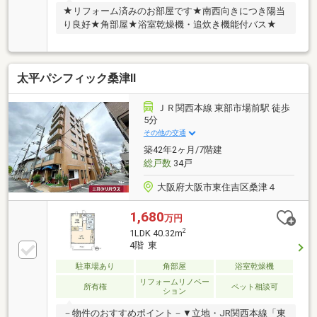
★リフォーム済みのお部屋です★南西向きにつき陽当
り良好★角部屋★浴室乾燥機・追炊き機能付バス★
太平パシフィック桑津Ⅱ
ＪＲ関西本線 東部市場前駅 徒歩
5分
その他の交通
築42年2ヶ月/7階建
総戸数
34戸
大阪府大阪市東住吉区桑津４
1,680
万円
2
1LDK 40.32m
4階 東
駐車場あり
角部屋
浴室乾燥機
リフォームリノベー
所有権
ペット相談可
ション
－物件のおすすめポイント－▼立地・JR関西本線「東