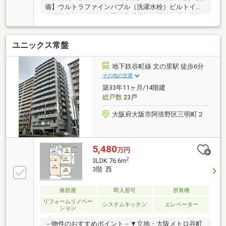
備】ウルトラファインバブル（洗濯水栓）ビルトイン
食洗機水栓一体型浄水器浴室暖房乾燥機追い焚き機能
【2026年8月下旬リフォーム完成予定】≪新調≫キッ
チン・浴室・洗面化粧台 洗濯パン・給湯器
ユニックス常盤
他≪張替≫フローリング（ＬＤＫ、洋室） Ｃ
Ｆ（洗面室、トイレ） クロス全室 ≪他≫エ
アコン付き（洋室２室）
地下鉄谷町線 文の里駅 徒歩6分
その他の交通
築33年11ヶ月/14階建
総戸数
23戸
大阪府大阪市阿倍野区三明町２
5,480
万円
2
3LDK 76.6m
3階 西
角部屋
即入居可
所有権
リフォームリノベー
システムキッチン
エレベーター
ション
－物件のおすすめポイント－▼立地・大阪メトロ谷町