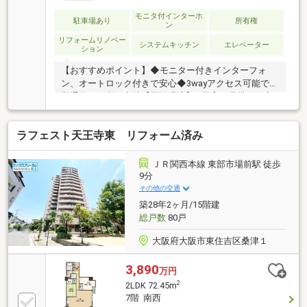
モニタ付インターホ
駐車場あり
所有権
ン
リフォームリノベー
システムキッチン
エレベーター
ション
【おすすめポイント】◆モニター付きインターフォ
ン、オートロック付きで安心◆3wayアクセス可能で通
勤通学に便利な立地【周辺環境】―子育て世帯にも安
心の環境－・大阪市立高松小学校 約350ｍ・大阪市
立文の里中学校 約700ｍ―ちょっとしたお買い物に便
ラフェスト天王寺東 リフォーム済み
利―・サンディ天王寺町店 約120ｍ・デイリーカナー
トイズミヤ桑津店 約350ｍ・ファミリーマート桑津
一丁目店 約480ｍ・スギ薬局林寺店 約500ｍ
ＪＲ関西本線 東部市場前駅 徒歩
9分
その他の交通
築28年2ヶ月/15階建
総戸数
80戸
大阪府大阪市東住吉区桑津１
3,890
万円
2
2LDK 72.45m
7階 南西