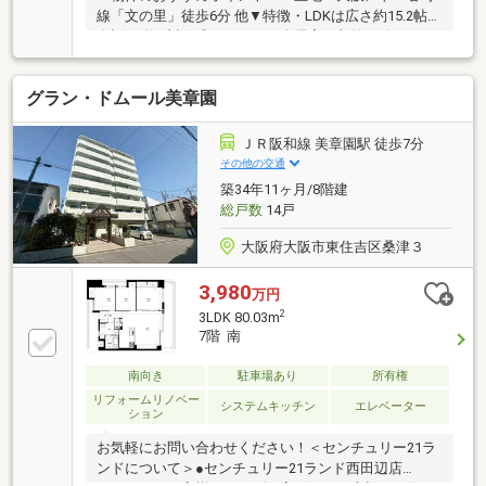
線「文の里」徒歩6分 他▼特徴・LDKは広さ約15.2帖・
会話の弾む対面式キッチン・全居室に収納を確保・2
面バルコニー仕様・オートロック付▼令和8年5月室内
リフォーム内容【新調】キッチン、UB、洗面化粧台、
グラン・ドムール美章園
トイレ、建具【張替】全室壁・天井クロス、フローリ
ング(LDK・各洋室・廊下)【その他】ハウスクリーニ
ング▼周辺環境・阪急オアシスあべの店 徒歩2分(約
ＪＲ阪和線 美章園駅 徒歩7分
150m)・常盤小学校 徒歩4分(約300m)■ ご希望の住ま
その他の交通
い探しをお手伝いします ━━━━━・・・物件の詳
築34年11ヶ月/8階建
細・ご相談はお気軽にお問い合わせください。
総戸数
14戸
大阪府大阪市東住吉区桑津３
3,980
万円
2
3LDK 80.03m
7階 南
南向き
駐車場あり
所有権
リフォームリノベー
システムキッチン
エレベーター
ション
お気軽にお問い合わせください！＜センチュリー21ラ
ンドについて＞●センチュリー21ランド西田辺店