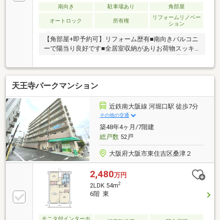
南向き
駐車場あり
角部屋
リフォームリノベー
オートロック
所有権
ション
【角部屋+即予約可】リフォーム歴有■南向きバルコニ
ーで陽当り良好です■全居室収納がありお荷物スッキ
リ片付きますね■カウンターキッチンの為、お子様の
様子を見ながらお料理ができますね
天王寺パークマンション
近鉄南大阪線 河堀口駅 徒歩7分
その他の交通
築48年4ヶ月/7階建
総戸数
52戸
大阪府大阪市東住吉区桑津２
2,480
万円
2
2LDK 54m
6階 東
モニタ付インターホ