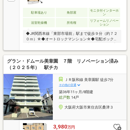
モニタ付インターホ
駐車場あり
角部屋
ン
リフォームリノベー
浴室乾燥機
所有権
ション
◆JR関西本線「東部市場前」駅まで徒歩９分（約７２
０ｍ）☆◆オートロックマンション☆◆宅配ボックス
付き☆――――＊――――＊――――＊――――＊――――■東
住吉区・八尾市全域の物件情報取り扱い可能！■ハウ
スフリーダムは【東証スタンダード上場企業】です
グラン・ドムール美章園 ７階 リノベーション済み
☆■物件多数揃えております！是非店頭へお越し下さ
い♪■頭金０円のフルローンが可能です♪■お客様のライ
（２０２５年） 駅チカ
フプランに沿った物件をご提案させて頂きます☆■不
動産購入や住宅ローンについてお気軽にお問合せ下さ
ＪＲ阪和線 美章園駅 徒歩7分
い♪■ご来店の際は、店舗横に駐車スペース４台分ござ
その他の交通
います♪■東住吉区・八尾市の【中古マンション】なら
築36年11ヶ月/8階建
ハウスフリーダム八尾店 +o☆*.+o
総戸数
14戸
大阪府大阪市東住吉区桑津３
3,980
万円