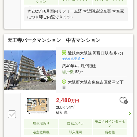
ション
☆2025年8月室内リフォーム済 ☆近隣施設充実 ☆空家
につき即ご内覧できます♪
天王寺パークマンション 中古マンション
近鉄南大阪線 河堀口駅 徒歩7分
その他の交通
築48年4ヶ月/7階建
総戸数
52戸
大阪府大阪市東住吉区桑津２丁
目
2,480
万円
2
2LDK 54m
6階 東
モニタ付インターホ
駐車場あり
防犯カメラ
ン
浴室乾燥機
即入居可
所有権