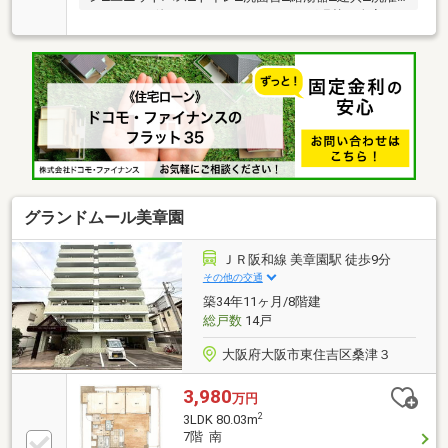
パン～その他～□クロス・フローリング張替（全室）□
間取り変更（和室→洋室）□網戸張替 他■南西角部屋
につき日当たり・風通し良好■浴室に窓がございます■
収納力豊富なウォークインクローゼットがございます
▼マンション■2000年築×総戸数28戸■駐輪場使用2台
まで無料■2沿線利用可能な立地□近鉄南大阪線「河堀
口」駅 徒歩8分（約610ｍ）□環状線「寺田町」駅
徒歩10分 （約760ｍ）
グランドムール美章園
ＪＲ阪和線 美章園駅 徒歩9分
その他の交通
築34年11ヶ月/8階建
総戸数
14戸
大阪府大阪市東住吉区桑津３
3,980
万円
2
3LDK 80.03m
7階 南