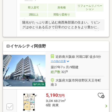
リフォームリノベー
即入居可
所有権
ション
2階以上
間取り図有り
陽光がたっぷり差し込む南西角部屋の住まい。リビン
グはゆとりある広さで日常のひとときをより豊かにし
てくれます。室内は丁寧にリフォームされており購入
後すぐに快適な新生活をスタートできます。暮らしや
すさと快適さを両立したお部屋です。
ロイヤルシティ阿倍野
近鉄南大阪線 河堀口駅 徒歩5分
その他の交通
築27年7ヶ月/9階建
総戸数
32戸
大阪府大阪市阿倍野区天王寺町
南３
5,190
万円
2
3LDK 68.21m
6階 南東