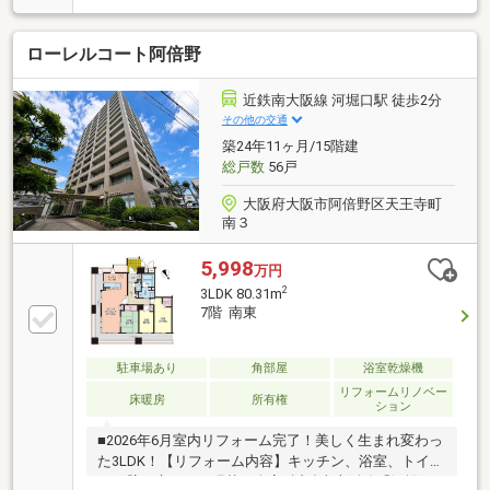
売主ですので、直接お問合せでお得に購入可能です！
／▼お電話でのご予約、ご質問・お問合せはこちらま
ローレルコート阿倍野
で▼TEL：0120-15-7549【通話無料】◎空家につき即
日のご案内も可能◎気になる他物件とまとめてのご案
内も可能お気兼ねなくお問合せくださいませ。住宅ロ
近鉄南大阪線 河堀口駅 徒歩2分
ーンやリフォームのご相談も承ります。～主なリフォ
その他の交通
ーム内容～システムキッチン交換、ユニットバス交換
築24年11ヶ月/15階建
洗面化粧台・トイレ・洗濯設備交換建具交換、壁紙貼
総戸数
56戸
替、フローリング貼替・・・等
大阪府大阪市阿倍野区天王寺町
南３
5,998
万円
2
3LDK 80.31m
7階 南東
駐車場あり
角部屋
浴室乾燥機
リフォームリノベー
床暖房
所有権
ション
■2026年6月室内リフォーム完了！美しく生まれ変わっ
た3LDK！【リフォーム内容】キッチン、浴室、トイ
レ、壁・床クロス張替、全室■近鉄南大阪線「河堀