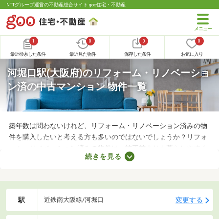
NTTグループ運営の不動産総合サイト goo住宅・不動産
1
0
0
0
最近検索した条件
最近見た物件
保存した条件
お気に入り
河堀口駅(大阪府)のリフォーム・リノベーショ
ン済の中古マンション 物件一覧
築年数は問わないけれど、リフォーム・リノベーション済みの物
件を購入したいと考える方も多いのではないでしょうか？リフォ
ーム・リノベーション済みの物件は、施工前よりも暮らしやすく
続きを見る
なっていることがポイント。住みやすさを感じられる最良の物件
に出会えるかもしれません。ここでリフォーム・リノベーション
済みの中古マンションを紹介しますので、ぜひチェックしてみて
くださいね。
駅
変更する
近鉄南大阪線/河堀口