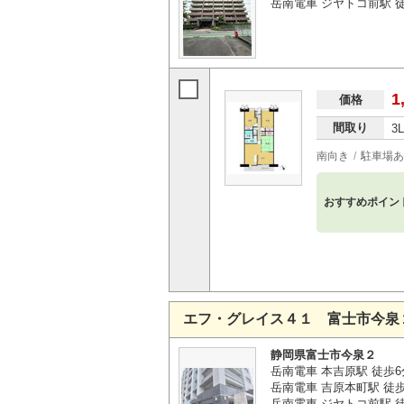
岳南電車 ジヤトコ前駅 
1
価格
間取り
3
南向き
駐車場あ
おすすめポイン
エフ・グレイス４１ 富士市今泉
静岡県富士市今泉２
岳南電車 本吉原駅 徒歩6
岳南電車 吉原本町駅 徒
岳南電車 ジヤトコ前駅 徒