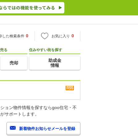
0
0
存した検索条件
お気に入り
売る
住みやすい街を探す
助成金
売却
情報
ション物件情報を探すならgoo住宅・不
産がサポートします。