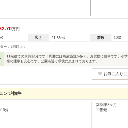
32.70
万円
広さ
階数
10階
DK
21.55m
2
ター
2階以上
11階建ての10階部分です！周囲には商業施設が多く、お買物に便利です。小学
ト
様の通学も安心です。公園も近く環境に恵まれております。
お気に入りに
ェンジ物件
築34年8ヶ月
10分
11階建