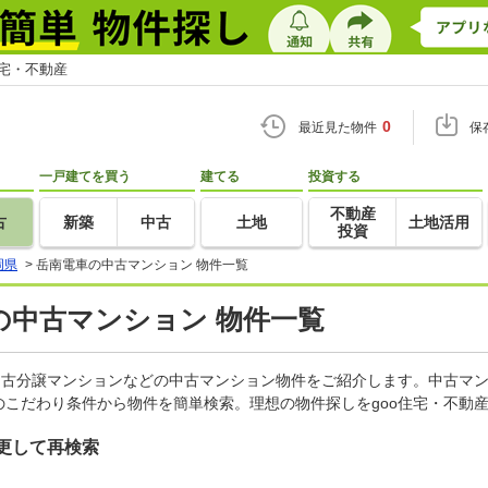
住宅・不動産
0
最近見た物件
保
一戸建てを買う
建てる
投資する
不動産
古
新築
中古
土地
土地活用
投資
岡県
>
岳南電車の中古マンション 物件一覧
の中古マンション 物件一覧
中古分譲マンションなどの中古マンション物件をご紹介します。中古マン
こだわり条件から物件を簡単検索。理想の物件探しをgoo住宅・不動
更して再検索