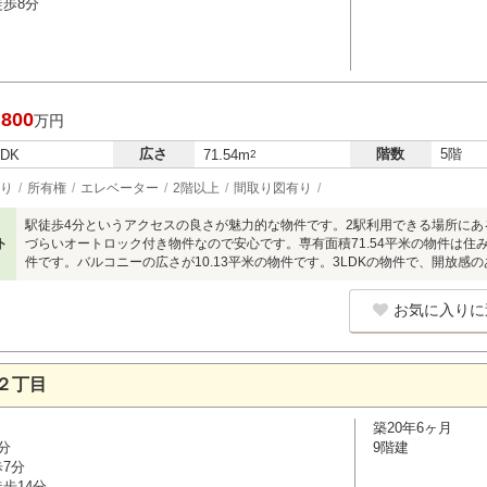
徒歩8分
,800
万円
広さ
階数
5階
LDK
71.54m
2
り
所有権
エレベーター
2階以上
間取り図有り
駅徒歩4分というアクセスの良さが魅力的な物件です。2駅利用できる場所に
ト
づらいオートロック付き物件なので安心です。専有面積71.54平米の物件は住
件です。バルコニーの広さが10.13平米の物件です。3LDKの物件で、開放感
お気に入りに
２丁目
築20年6ヶ月
分
9階建
歩7分
歩14分