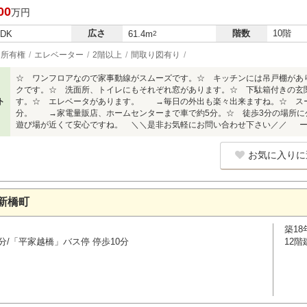
00
万円
広さ
階数
10階
LDK
61.4m
2
所有権
エレベーター
2階以上
間取り図有り
☆ ワンフロアなので家事動線がスムーズです。☆ キッチンには吊戸棚が
クです。☆ 洗面所、トイレにもそれぞれ窓があります。☆ 下駄箱付きの
ト
す。☆ エレベータがあります。 →毎日の外出も楽々出来ますね。☆ スー
分。 →家電量販店、ホームセンターまで車で約5分。☆ 徒歩3分の場所
遊び場が近くて安心ですね。 ＼＼是非お気軽にお問い合わせ下さい／／ ー-ー
お気に入りに
新橋町
築18
分/「平家越橋」バス停 停歩10分
12階