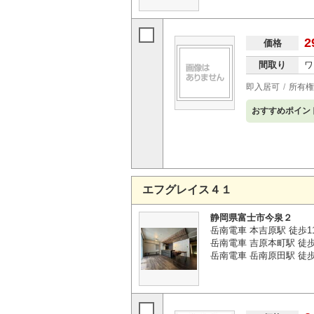
2
価格
間取り
ワ
即入居可
所有権
おすすめポイン
エフグレイス４１
静岡県富士市今泉２
岳南電車 本吉原駅 徒歩1
岳南電車 吉原本町駅 徒歩
岳南電車 岳南原田駅 徒歩