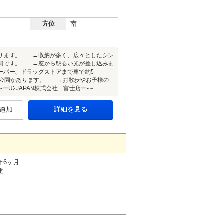
方位
南
あります。 →収納が多く、広々としたシン
玄関です。 →窓から明るい光が差し込みま
パー、ドラッグストアまで車で約5
に公園があります。 →お散歩やお子様の
U2JAPAN株式会社 富士店ー-－
詳細を見る
追加
年6ヶ月
建