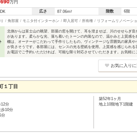
,690
万円
広さ
階数
6階
LDK
87.06m
2
り
角部屋
モニタ付インターホン
即入居可
所有権
リフォームリノベーシ
北側からは富士山の眺望、部屋の窓を開けて、耳を澄ませば、川のせせらぎ音
があります。柔らかな光、落ち着いたトーンの内装なので、温かみと上質感を感
ト
棚は、オーナーがこだわって手作りしたもの。ヴィンテージな雰囲気の家具や
が良さそうです。各部屋には、センスの光る壁紙を使用。上質感を感じられる
お電話でご予約いただければ、可能な限り対応させていただきます。お気軽に
お気に入りに
町１丁目
築52年1ヶ月
12分
地上10階地下1階建
歩10分
6分