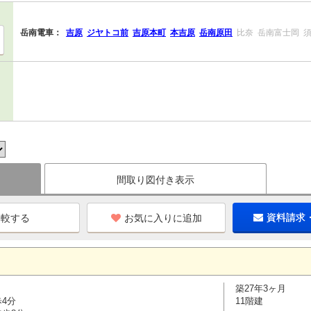
岳南電車：
吉原
ジヤトコ前
吉原本町
本吉原
岳南原田
比奈
岳南富士岡
間取り図付き表示
お気に入りに追加
資料請求
築27年3ヶ月
歩4分
11階建