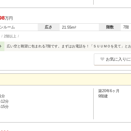
98
万円
ンルーム
広さ
階数
7階
21.55m
2
2階以上
ト
広い空と眺望に包まれる7階です。まずはお電話を！「ＳＵＵＭＯを見て」と
お気に入りに
築20年6ヶ月
1分
9階建
12分
15分