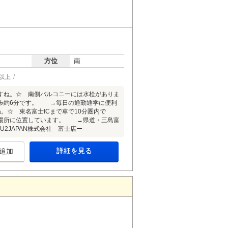
方位
南
以上
すね。☆ 南側バルコニーには水栓がありま
歩約6分です。 →毎日の通勤通学に便利
☆ 東名富士ICまで車で10分圏内で
場所に位置しています。 →県道・三島富
JAPAN株式会社 富士店ー-－
詳細を見る
追加