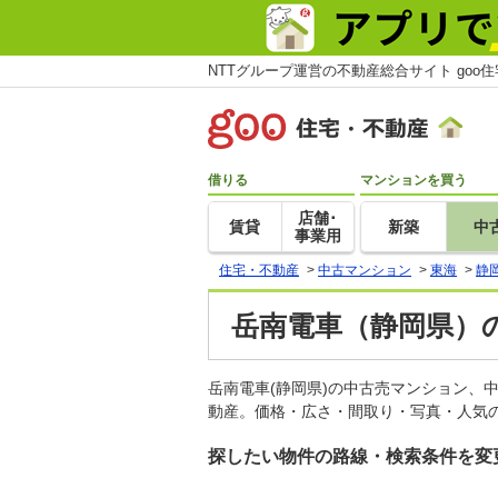
NTTグループ運営の不動産総合サイト goo
借りる
マンションを買う
店舗･
賃貸
新築
中
事業用
住宅・不動産
>
中古マンション
>
東海
>
静
岳南電車（静岡県）
岳南電車(静岡県)の中古売マンション、
動産。価格・広さ・間取り・写真・人気の
探したい物件の路線・検索条件を変