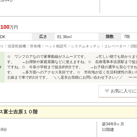
,100
万円
広さ
階数
7階
LDK
81.36m
2
り
浴室乾燥機
所有権
ペット相談可
システムキッチン
エレベーター
2階
☆ ワンフロアなので家事動線がスムーズです。 →忙しい朝でも助かりま
す。 →お掃除や家庭菜園などに使えますね。☆ 岳南電車本吉原駅まで徒
ト
ですね。☆ 今泉小学校まで徒歩約8分です。 →お子様の通学も安心ですね。
す。 →多方面へのアクセス良好です。☆ 市街地が近く生活利便性の良い
士線まで車で約1分です。 ＼＼是非お気軽にお問い合わせ下さい／／ ー-ーU2
お気に入りに
ス富士吉原１０階
築34年8ヶ月
歩9分
11階建