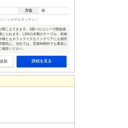
方位
南
ョン
システムキッチン
が聞こえてきます。3面バルコニーで開放感
じられます。LDKの木製のテーブル、収納
小物ともカフェライクなインテリアにも相性
雰囲気に。当社では、営業時間外でも事前に
ご相談ください。
詳細を見る
追加