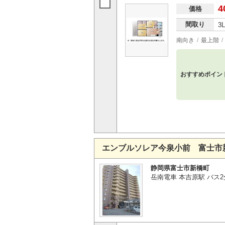
4
価格
間取り
3
南向き
最上階
おすすめポイン
エンブルソレア今泉小前 富士市
静岡県富士市新橋町
岳南電車 本吉原駅 バス2