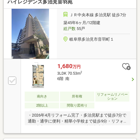
ハイレジデンス多治見音羽苑
ション②全室クローゼット付③オープンタイプキッ
チン省エネECOリノベ～内窓（二重サッシ）Low-E複
層ガラス新設～快適性の向上や、光熱費削減、防音効
ＪＲ中央本線 多治見駅 徒歩7分
果あり。樹脂サッシは長持ちするポリ塩化ビニルPCV
築45年6ヶ月/12階建
です。省エネ・防音効果のある内窓を南面の窓に新設
総戸数
55戸
いたしました。
岐阜県多治見市音羽町１
1,680
万円
2
3LDK 70.53m
6階 南
リフォームリノベー
南向き
所有権
ション
2階以上
間取り図有り
・2026年4月リフォーム完了・多治見駅まで徒歩7分で
通勤・通学に便利・精華小学校まで徒歩9分・リフォ
ーム内容：システムキッチン・洗面化粧台・ユニット
バス・温水洗浄便座トイレ新品交換、内窓複層ガラス
交換、シューズボックス交換、床張替、壁天井クロス