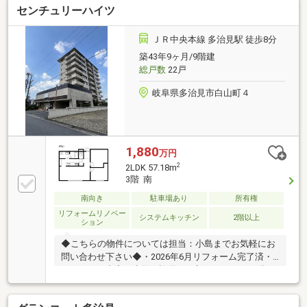
センチュリーハイツ
貼替、LED照明・建具交換、TVインターホン交換など
ＪＲ中央本線 多治見駅 徒歩8分
築43年9ヶ月/9階建
総戸数
22戸
岐阜県多治見市白山町４
1,880
万円
2
2LDK 57.18m
3階 南
南向き
駐車場あり
所有権
リフォームリノベー
システムキッチン
2階以上
ション
◆こちらの物件については担当：小島までお気軽にお
問い合わせ下さい◆・2026年6月リフォーム完了済・
リフォーム内容：水回り設備の一新（キッチン・浴
室・トイレ・洗面化粧台）、間取り変更、壁・天井ク
ロス・床材の張り替え、和室から洋室への変更、水回