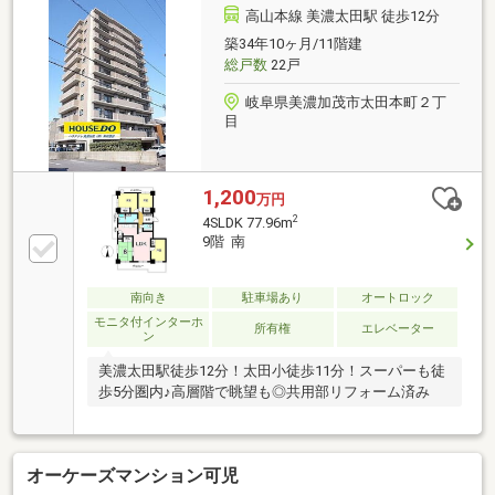
高山本線 美濃太田駅 徒歩12分
築34年10ヶ月/11階建
総戸数
22戸
岐阜県美濃加茂市太田本町２丁
目
1,200
万円
2
4SLDK 77.96m
9階 南
南向き
駐車場あり
オートロック
モニタ付インターホ
所有権
エレベーター
ン
美濃太田駅徒歩12分！太田小徒歩11分！スーパーも徒
歩5分圏内♪高層階で眺望も◎共用部リフォーム済み
オーケーズマンション可児