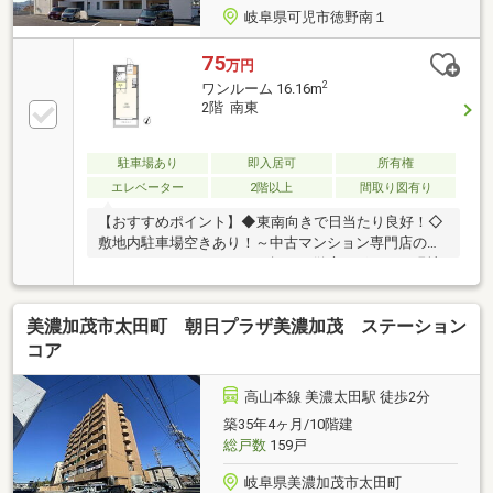
岐阜県可児市徳野南１
75
万円
2
ワンルーム 16.16m
2階 南東
駐車場あり
即入居可
所有権
エレベーター
2階以上
間取り図有り
【おすすめポイント】◆東南向きで日当たり良好！◇
敷地内駐車場空きあり！～中古マンション専門店のス
ペシャリストがマイホーム探しを徹底サポート～現地
見学とあわせて周辺の住環境もご案内可能です。建物
に関するご質問もお気軽にご質問ください。〇お問合
美濃加茂市太田町 朝日プラザ美濃加茂 ステーション
せお待ちしております〇7000件以上の物件をご紹介可
能。非公開物件も多数取り扱っております。お気軽に
コア
お問い合わせ下さい。
高山本線 美濃太田駅 徒歩2分
築35年4ヶ月/10階建
総戸数
159戸
岐阜県美濃加茂市太田町