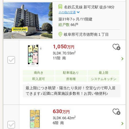
名鉄広見線 新可児駅 徒歩18分
その他の交通
築31年7ヶ月/11階建
総戸数
66戸
岐阜県可児市徳野南１丁目
1,050
万円
2
3LDK 70.55m
11階 南
南向き
駐車場あり
最上階
即入居可
所有権
システムキッチン
最上階につき眺望・陽当たり良好！空室なので即入居
できます♪近隣に商業施設多数有！お買い物便利♪
630
万円
2
3LDK 66.42m
6階 南