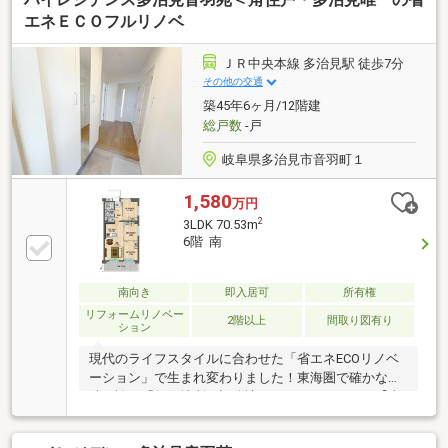
以上ある為、ファミリーの方も快適に暮らすことがで
きます。多治見市で交通の利便性の高い暮らしをする
エネＥＣＯフルリノベ
なら、中央本線多治見駅周辺が便利です。こだわりや
ご要望などございましたら、お気軽にお問い合わせく
ＪＲ中央本線 多治見駅 徒歩7分
ださい。
その他の交通
築45年6ヶ月/12階建
総戸数
-戸
岐阜県多治見市音羽町１
1,580
万円
2
3LDK 70.53m
6階 南
南向き
即入居可
所有権
リフォームリノベー
2階以上
間取り図有り
ション
現代のライフスタイルに合わせた「省エネECOリノベ
ーション」で生まれ変わりました！東海圏で確かな実
績を誇る「矢作地所」旧分譲のマンションです。【東
南角住戸×省エネECOリノベ×矢作地所旧分譲！駅７分
の立地】おすすめポイント①省エネECOフルリノベー