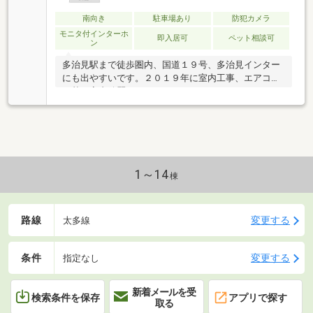
南向き
駐車場あり
防犯カメラ
モニタ付インターホ
即入居可
ペット相談可
ン
多治見駅まで徒歩圏内、国道１９号、多治見インター
にも出やすいです。２０１９年に室内工事、エアコン
２基 室内綺麗です。
1～14
棟
路線
変更する
太多線
条件
変更する
指定なし
新着メールを受
検索条件を保存
アプリで探す
取る