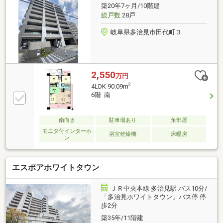
ます
築20年7ヶ月/10階建
総戸数
28戸
岐阜県多治見市田代町３
2,550
万円
2
4LDK 90.09m
6階 南
南向き
駐車場あり
角部屋
モニタ付インターホ
浴室乾燥機
床暖房
ン
エスポアホワイトタウン
ＪＲ中央本線 多治見駅 バス10分/
「多治見ホワイトタウン」バス停 停
歩2分
築35年/11階建