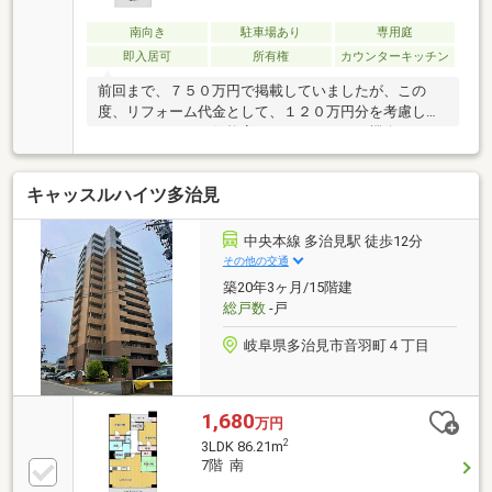
南向き
駐車場あり
専用庭
即入居可
所有権
カウンターキッチン
前回まで、７５０万円で掲載していましたが、この
度、リフォーム代金として、１２０万円分を考慮し
て、６３０万円に価格変更しました。この機会にぜ
ひ、どうぞ。
キャッスルハイツ多治見
中央本線 多治見駅 徒歩12分
その他の交通
築20年3ヶ月/15階建
総戸数
-戸
岐阜県多治見市音羽町４丁目
1,680
万円
2
3LDK 86.21m
7階 南