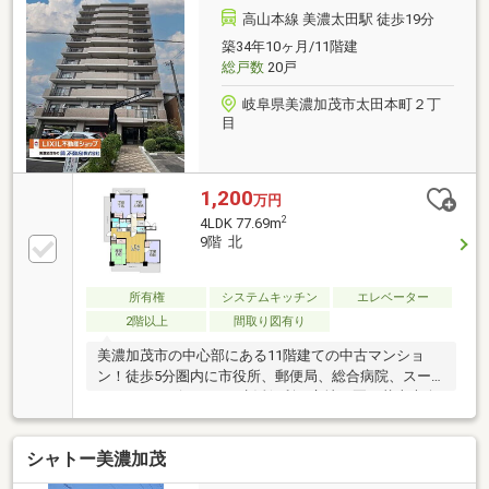
高山本線 美濃太田駅 徒歩19分
築34年10ヶ月/11階建
総戸数
20戸
岐阜県美濃加茂市太田本町２丁
目
1,200
万円
2
4LDK 77.69m
9階 北
所有権
システムキッチン
エレベーター
2階以上
間取り図有り
美濃加茂市の中心部にある11階建ての中古マンショ
ン！徒歩5分圏内に市役所、郵便局、総合病院、スー
パー、コンビニあり！生活便利な立地！夏は花火大会
が一望できかす！
シャトー美濃加茂