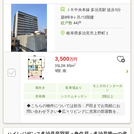
分●セブンイレブン多治見駅北店へ徒歩約5分（約400
ｍ）●多治見フランテへ徒歩約3分（約200ｍ）●東濃信
ＪＲ中央本線 多治見駅 徒歩5分
用金庫本店へ徒歩約3分（約210ｍ）●プラティ多治見
築8年8ヶ月/12階建
へ徒歩約6分（約400ｍ）●多治見市民病院へ徒歩約16
総戸数
44戸
分（約1100ｍ）
岐阜県多治見市上野町１
3,500
万円
2
3SLDK 85m
9階 南
モニタ付インターホ
南向き
駐車場あり
ン
所有権
システムキッチン
2階以上
◆こちらの物件については担当：戸田までお気軽にお
問い合わせ下さい◆広々リビングに充実の部屋数を備
えた3SLDKの物件です。きれいで使い勝手の良いシス
テムキッチン付きの物件になります。オートロック設
備が付いており、防犯性が高いです。専有面積が25坪
ハイレジデンス多治見音羽苑＜角住戸・多治見唯一の省