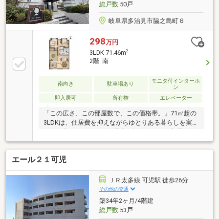
総戸数
50戸
岐阜県多治見市脇之島町６
298
万円
2
3LDK 71.46m
2階 南
モニタ付インターホ
南向き
駐車場あり
ン
即入居可
所有権
エレベーター
「この広さ、この部屋数で、この価格帯。」71㎡超の
3LDKは、住居費を抑えながらゆとりある暮らしを実現
したい方にぴったり。住居費を抑えながら、部屋数と
広さを確保したい方に適した間取りです。オートロッ
ク付きで、防犯面にも配慮された共用部。駐車場は１
エール２１可児
台継承可能。駐車場使用料5000円CATV使用料660円
ＪＲ太多線 可児駅 徒歩26分
その他の交通
築34年2ヶ月/4階建
総戸数
53戸