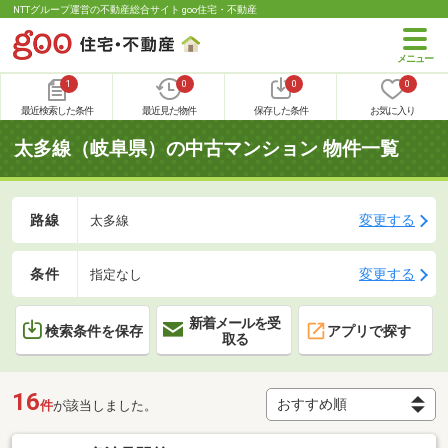
NTTグループ運営の不動産総合サイト goo住宅・不動産
1
0
0
0
最近検索した条件
最近見た物件
保存した条件
お気に入り
太多線（岐阜県）の中古マンション 物件一覧
路線
変更する
太多線
条件
変更する
指定なし
新着メールを受
検索条件を保存
アプリで探す
取る
16
件
が該当しました。