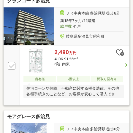
グランコート多治見
り配管の一新
ＪＲ中央本線 多治見駅 徒歩8分
築18年7ヶ月/11階建
総戸数
41戸
岐阜県多治見市昭和町
2,490
万円
2
4LDK 91.25m
6階 南東
所有権
2階以上
間取り図有り
住宅ローンや保険、不動産に関する税金法律、その他
各種手続きのことなど、お客様が安心して購入できる
ようお手伝いさせて頂きます！お気軽にお問い合わせ
ください！●宅地造成及び特定盛土等規制法●町内会費
あり●防犯カメラ設置・宅配ボックス●管理員 月・
モアグレース多治見
火・金 午前9時～午後3時まで勤務●ペット飼育可(使
用細則あり)●水道は管理会社検針●ビルトインコン
ロ・給湯器交換済み●駐車場は、公募後 抽選になり
ＪＲ中央本線 多治見駅 徒歩8分