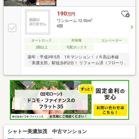
190
万円
2
ワンルーム 12.92m
6階
オートロック
所有権
エレベーター
2階以上
宅配ボックス
築年：平成3年5月 1Ｒマンション！ＪＲ高山本線
「美濃太田」駅徒歩約2分！ リフォーム済（フローリ
ング・壁クロス・下駄箱・バス・洗面・トイレ）
シャトー美濃加茂 中古マンション