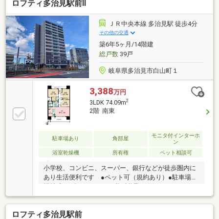
ロフティ多治見駅前Ⅱ
ＪＲ中央本線 多治見駅 徒歩4分
その他の交通
築6年5ヶ月/14階建
総戸数
39戸
岐阜県多治見市白山町１
3,388
万円
2
3LDK 74.09m
2階 南東
モニタ付インターホ
駐車場あり
角部屋
ン
浴室乾燥機
所有権
ペット相談可
小学校、コンビニ、スーパー、銀行などが徒歩圏内に
あり生活便利です ●ペット可（規約あり）●駐車場は
機械式、1台8000円/月、必ず継承●ゴミステーション
協力金、300円/月●宅地造成及び特定盛土等規制法●建
築基準法第22条区域●第一種特別工業地区●駐車場整備
ロフティ多治見駅前
地区●精華小学校へ徒歩約7分●陶都中学校へ徒歩約18