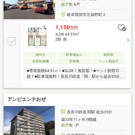
総戸数
6戸
岐阜県関市北福野町２
1,150
万円
2
3LDK 64.51m
2階 南
南向き
駐車場あり
角部屋
浴室乾燥機
所有権
ペット相談可
■専有面積64.51㎡！■3LDK！角部屋！■ペット飼育可
能！■駐車場無料！長良川鉄道「関」駅から徒歩20分
の平成6年11月築の分譲マンション！管理費3000円、
駐車場代無料と月々のランニングコストを抑えること
ができる物件です☆専有面積64.51㎡の3LDKの間取
アンビエンテおぜ
り、全部屋バルコニーに面しております♪ペットの飼
育可能ですので、愛犬・愛猫とともに暮らすことがで
きます◎住宅ローンのご相談や物件のご内覧などお気
長良川鉄道 関駅 徒歩35分
軽にご連絡ください！
築32年11ヶ月/9階建
総戸数
-戸