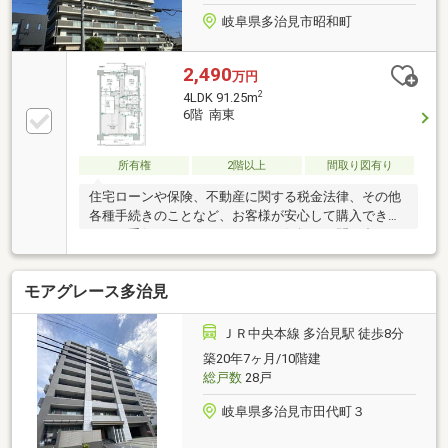
岐阜県多治見市昭和町
2,490
万円
2
4LDK 91.25m
6階 南東
所有権
2階以上
間取り図有り
住宅ローンや保険、不動産に関する税金法律、その他
各種手続きのことなど、お客様が安心して購入できる
ようお手伝いさせて頂きます！お気軽にお問い合わせ
ください！●宅地造成及び特定盛土等規制法●町内会費
あり●防犯カメラ設置・宅配ボックス●管理員 月・
モアグレース多治見
火・金 午前9時～午後3時まで勤務●ペット飼育可(使
用細則あり)●水道は管理会社検針●ビルトインコン
ロ・給湯器交換済み●駐車場は、公募後 抽選になり
ＪＲ中央本線 多治見駅 徒歩8分
ます
築20年7ヶ月/10階建
総戸数
28戸
岐阜県多治見市田代町３