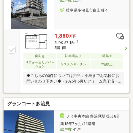
総戸数
22戸
岐阜県多治見市白山町４
1,880
万円
2
2LDK 57.18m
3階 南
南向き
駐車場あり
所有権
リフォームリノベー
システムキッチン
2階以上
ション
◆こちらの物件については担当：小島までお気軽にお
問い合わせ下さい◆・2026年6月リフォーム完了済・
リフォーム内容：水回り設備の一新（キッチン・浴
室・トイレ・洗面化粧台）、間取り変更、壁・天井ク
ロス・床材の張り替え、和室から洋室への変更、水回
グランコート多治見
り配管の一新
ＪＲ中央本線 多治見駅 徒歩8分
築18年7ヶ月/11階建
総戸数
41戸