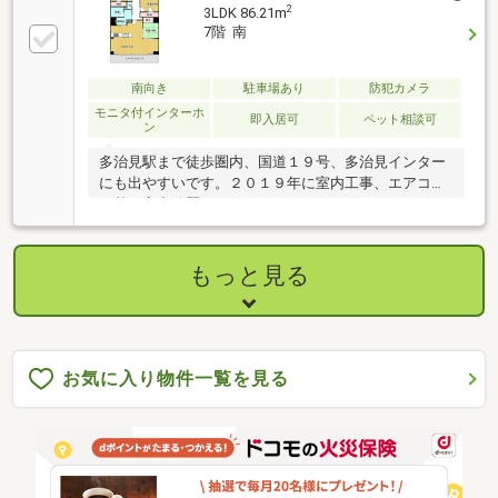
2
3LDK 86.21m
7階 南
南向き
駐車場あり
防犯カメラ
モニタ付インターホ
即入居可
ペット相談可
ン
多治見駅まで徒歩圏内、国道１９号、多治見インター
にも出やすいです。２０１９年に室内工事、エアコン
２基 室内綺麗です。
もっと見る
お気に入り物件一覧を見る