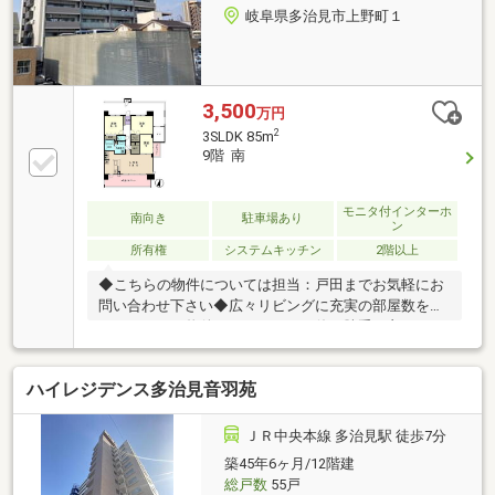
岐阜県多治見市上野町１
3,500
万円
2
3SLDK 85m
9階 南
モニタ付インターホ
南向き
駐車場あり
ン
所有権
システムキッチン
2階以上
◆こちらの物件については担当：戸田までお気軽にお
問い合わせ下さい◆広々リビングに充実の部屋数を備
えた3SLDKの物件です。きれいで使い勝手の良いシス
テムキッチン付きの物件になります。オートロック設
備が付いており、防犯性が高いです。専有面積が25坪
ハイレジデンス多治見音羽苑
以上ある為、ファミリーの方も快適に暮らすことがで
きます。多治見市で交通の利便性の高い暮らしをする
なら、中央本線多治見駅周辺が便利です。こだわりや
ＪＲ中央本線 多治見駅 徒歩7分
ご要望などございましたら、お気軽にお問い合わせく
築45年6ヶ月/12階建
ださい。
総戸数
55戸