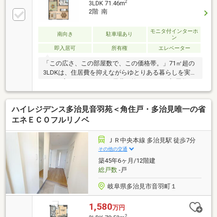
2
3LDK 71.46m
2階 南
モニタ付インターホ
南向き
駐車場あり
ン
即入居可
所有権
エレベーター
「この広さ、この部屋数で、この価格帯。」71㎡超の
3LDKは、住居費を抑えながらゆとりある暮らしを実現
したい方にぴったり。住居費を抑えながら、部屋数と
広さを確保したい方に適した間取りです。オートロッ
ク付きで、防犯面にも配慮された共用部。駐車場は１
ハイレジデンス多治見音羽苑＜角住戸・多治見唯一の省
台継承可能。駐車場使用料5000円CATV使用料660円
エネＥＣＯフルリノベ
ＪＲ中央本線 多治見駅 徒歩7分
その他の交通
築45年6ヶ月/12階建
総戸数
-戸
岐阜県多治見市音羽町１
1,580
万円
2