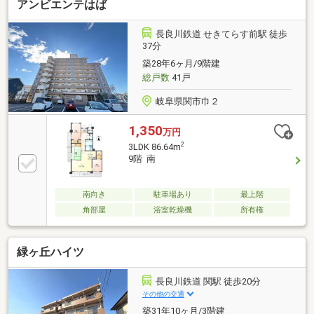
アンビエンテはば
長良川鉄道 せきてらす前駅 徒歩
37分
築28年6ヶ月/9階建
総戸数
41戸
岐阜県関市巾２
1,350
万円
2
3LDK 86.64m
9階 南
南向き
駐車場あり
最上階
角部屋
浴室乾燥機
所有権
緑ヶ丘ハイツ
長良川鉄道 関駅 徒歩20分
その他の交通
築31年10ヶ月/3階建