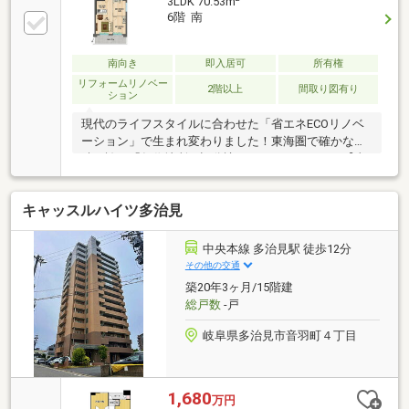
3LDK 70.53m
6階 南
南向き
即入居可
所有権
リフォームリノベー
2階以上
間取り図有り
ション
現代のライフスタイルに合わせた「省エネECOリノベ
ーション」で生まれ変わりました！東海圏で確かな実
績を誇る「矢作地所」旧分譲のマンションです。【東
南角住戸×省エネECOリノベ×矢作地所旧分譲！駅７分
の立地】おすすめポイント①省エネECOフルリノベー
キャッスルハイツ多治見
ション②全室クローゼット付③オープンタイプキッ
チン省エネECOリノベ～内窓（二重サッシ）Low-E複
層ガラス新設～快適性の向上や、光熱費削減、防音効
中央本線 多治見駅 徒歩12分
果あり。樹脂サッシは長持ちするポリ塩化ビニルPCV
その他の交通
です。省エネ・防音効果のある内窓を南面の窓に新設
築20年3ヶ月/15階建
いたしました。
総戸数
-戸
岐阜県多治見市音羽町４丁目
1,680
万円