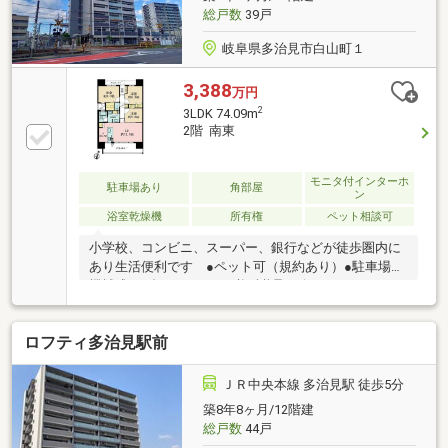
総戸数
39戸
岐阜県多治見市白山町１
3,388
万円
2
3LDK 74.09m
2階 南東
モニタ付インターホ
駐車場あり
角部屋
ン
浴室乾燥機
所有権
ペット相談可
小学校、コンビニ、スーパー、銀行などが徒歩圏内に
あり生活便利です ●ペット可（規約あり）●駐車場は
機械式、1台8000円/月、必ず継承●ゴミステーション
協力金、300円/月●宅地造成及び特定盛土等規制法●建
築基準法第22条区域●第一種特別工業地区●駐車場整備
ロフティ多治見駅前
地区●精華小学校へ徒歩約7分●陶都中学校へ徒歩約18
分●セブンイレブン多治見駅北店へ徒歩約5分（約400
ｍ）●多治見フランテへ徒歩約3分（約200ｍ）●東濃信
ＪＲ中央本線 多治見駅 徒歩5分
用金庫本店へ徒歩約3分（約210ｍ）●プラティ多治見
築8年8ヶ月/12階建
へ徒歩約6分（約400ｍ）●多治見市民病院へ徒歩約16
総戸数
44戸
分（約1100ｍ）