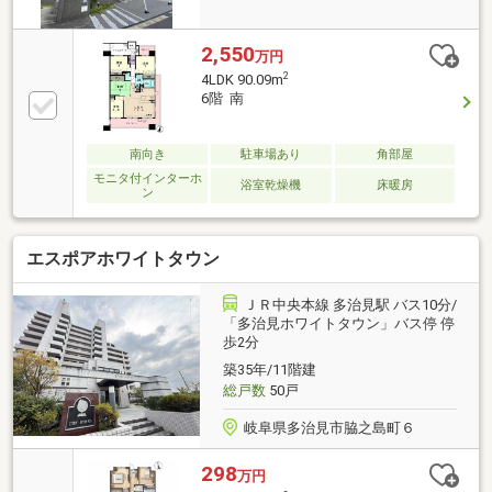
2,550
万円
2
4LDK 90.09m
6階 南
南向き
駐車場あり
角部屋
モニタ付インターホ
浴室乾燥機
床暖房
ン
エスポアホワイトタウン
ＪＲ中央本線 多治見駅 バス10分/
「多治見ホワイトタウン」バス停 停
歩2分
築35年/11階建
総戸数
50戸
岐阜県多治見市脇之島町６
298
万円