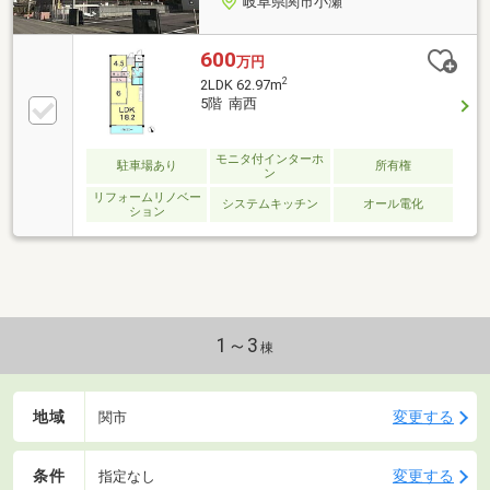
岐阜県関市小瀬
600
万円
2
2LDK 62.97m
5階 南西
モニタ付インターホ
駐車場あり
所有権
ン
リフォームリノベー
システムキッチン
オール電化
ション
1～3
棟
地域
変更する
関市
条件
変更する
指定なし