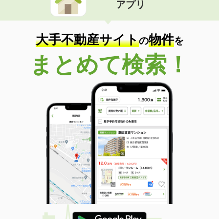
アプリ
大手不動産サイト
物件
の
を
まとめて検索！