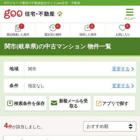
NTTグループ運営の不動産総合サイト goo住宅・不動産
1
0
0
0
最近検索した条件
最近見た物件
保存した条件
お気に入り
関市(岐阜県)の中古マンション 物件一覧
地域
変更する
関市
条件
変更する
指定なし
新着メールを受
検索条件を保存
アプリで探す
取る
4
件
が該当しました。