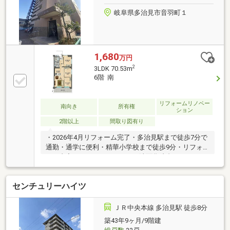
岐阜県多治見市音羽町１
1,680
万円
2
3LDK 70.53m
6階 南
リフォームリノベー
南向き
所有権
ション
2階以上
間取り図有り
・2026年4月リフォーム完了・多治見駅まで徒歩7分で
通勤・通学に便利・精華小学校まで徒歩9分・リフォ
ーム内容：システムキッチン・洗面化粧台・ユニット
バス・温水洗浄便座トイレ新品交換、内窓複層ガラス
交換、シューズボックス交換、床張替、壁天井クロス
センチュリーハイツ
貼替、LED照明・建具交換、TVインターホン交換など
ＪＲ中央本線 多治見駅 徒歩8分
築43年9ヶ月/9階建