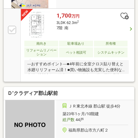
1,700
万円
2
3LDK 62.3m
7階 南
南向き
駐車場あり
所有権
リフォームリノベー
ペット相談可
システムキッチン
ション
---おすすめポイント---■4年前に全室クロス貼り替えと
水廻りリフォーム済！■買い物施設も充実した便利な
立地■眺望良好！陽光あふれる南向き7階---周辺環境---
■ザ・モールまで徒歩10分/767ｍ■郡山市立芳山小学校
まで徒歩2分/155ｍ■郡山市立第二中学校まで徒歩3
Ｄ’クラディア郡山駅前
分/229ｍ◇◇買替の方、自己資金の少ない方、勤続年
数短い方、自営業の方住宅ローンにご不安のある方、
お気軽にご相談ください◇◇「お家探し」「ご売却」
ＪＲ東北本線 郡山駅 徒歩4分
は 地域密着型不動産(株)吉田設備セットホーム不動産
築23年1ヶ月/10階建
事業部ににおまかせください！
総戸数
44戸
福島県郡山市方八町２