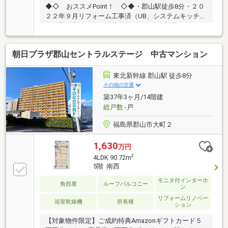
◆◇ おススメPoint！ ◇◆・郡山駅徒歩8分・２０
２２年９月リフォーム工事済（UB、システムキッチ
ン、和洋変更、クロス貼替等）・東南角部屋なので日
当たり良好バルコニー広々♪・マンションではめずら
しい幅広キッチン・キッチン、洗濯機置場、お風呂が
朝日プラザ郡山セントラルステージ 中古マンション
近く家事動線のいい間取りです♪・24時間受け取れる
便利な宅配ボックス完備！◆周辺環境◆・赤木小学
校 徒歩１０分・第二中学校 徒歩２２分◆弊社の強
東北新幹線 郡山駅 徒歩8分
み◆『頭金 0円』『車のローンが残ってる』『転職し
その他の交通
たばかり』そんな方もご購入可能です！経験豊富な弊
築37年3ヶ月/14階建
社スタッフがご購入のサポートを致します！平日、土
総戸数
-戸
日祝、夜間やお仕事帰りでも内覧可
福島県郡山市大町２
1,630
万円
2
4LDK 90.72m
5階 南西
モニタ付インターホ
角部屋
ルーフバルコニー
ン
リフォームリノベー
浴室乾燥機
所有権
ション
【対象物件限定】ご成約特典Amazonギフトカード５