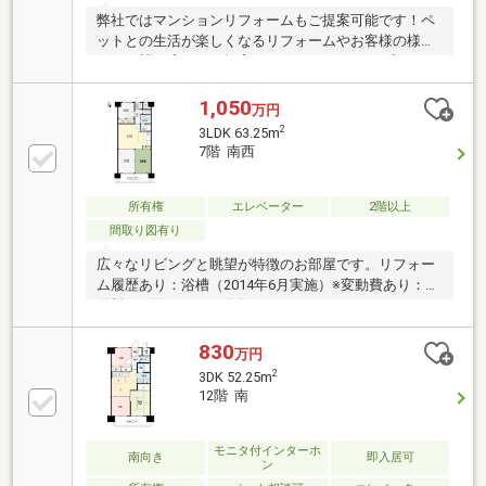
弊社ではマンションリフォームもご提案可能です！ペ
ットとの生活が楽しくなるリフォームやお客様の様々
なご要望に応じてご提案させていただきます♪◇エア
コン2台付き◆都市ガスエリア◇南向きバルコニー◇
駐車場は近隣あり (1台８，０００円/月額)LINE から
1,050
万円
でもお気軽にお問合せ下さいID:@413crnod で検索
2
3LDK 63.25m
7階 南西
所有権
エレベーター
2階以上
間取り図有り
広々なリビングと眺望が特徴のお部屋です。リフォー
ム履歴あり：浴槽（2014年6月実施）※変動費あり：水
道料（1 回/2 ヵ月、奇数月）
830
万円
2
3DK 52.25m
12階 南
モニタ付インターホ
南向き
即入居可
ン