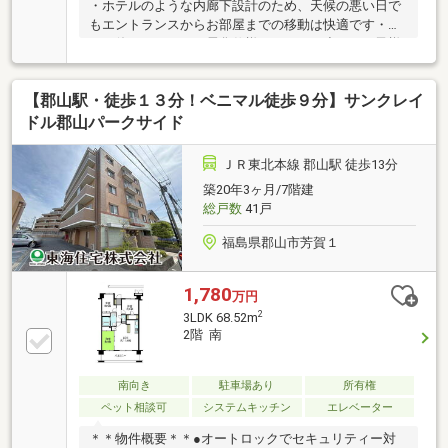
・ホテルのような内廊下設計のため、天候の悪い日で
もエントランスからお部屋までの移動は快適です・ガ
スを使わないオール電化仕様ですので、小さなお子様
がいらっしゃるご家庭や高齢のご家族にも安心です・
将来のメンテナンス性に配慮した二重床・二重天井構
【郡山駅・徒歩１３分！ベニマル徒歩９分】サンクレイ
造です・キッチンはＩＨクッキングヒーター／浴室に
浴室換気乾燥機／玄関はダブルロック・ディンプルキ
ドル郡山パークサイド
ー
ＪＲ東北本線 郡山駅 徒歩13分
築20年3ヶ月/7階建
総戸数
41戸
福島県郡山市芳賀１
1,780
万円
2
3LDK 68.52m
2階 南
南向き
駐車場あり
所有権
ペット相談可
システムキッチン
エレベーター
＊＊物件概要＊＊●オートロックでセキュリティー対