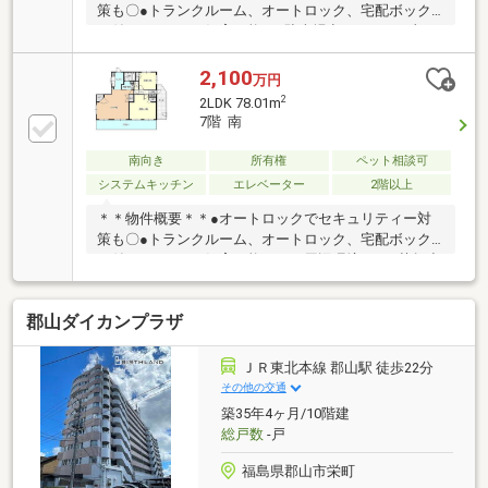
策も〇●トランクルーム、オートロック、宅配ボック
ス付き！●ペット飼育可能！●駐車場空きあり（月額
3000円）＊＊周辺環境＊＊●芳賀小学校 徒歩約３分
（307ｍ）●郡山第四中学校 徒歩約１３分（1095ｍ）
2,100
万円
●セブンイレブン郡山芳賀１丁目店 徒歩約４分（348
2
2LDK 78.01m
ｍ）●ヨークベニマル方八町店 徒歩約８分（692ｍ）
7階 南
―――住宅ローンに関するご相談承ります―――＊勤続
年数の少ない方＊自己資金の少ない方＊他にお借入れ
南向き
所有権
ペット相談可
のある方＊契約・派遣社員の方 その他、不動産購入で
システムキッチン
エレベーター
2階以上
不安な点は弊社にご相談ください！
＊＊物件概要＊＊●オートロックでセキュリティー対
策も〇●トランクルーム、オートロック、宅配ボック
ス付き！●ペット飼育可能！＊＊周辺環境＊＊●芳賀小
学校 徒歩約３分（307ｍ）●郡山第四中学校 徒歩約
１３分（1095ｍ）●セブンイレブン郡山芳賀１丁目
郡山ダイカンプラザ
店 徒歩約４分（348ｍ）●ヨークベニマル方八町店
徒歩約８分（692ｍ）―――住宅ローンに関するご相談
承ります―――＊勤続年数の少ない方＊自己資金の少な
ＪＲ東北本線 郡山駅 徒歩22分
い方＊他にお借入れのある方＊契約・派遣社員の方 そ
その他の交通
の他、不動産購入で不安な点は弊社にご相談くださ
築35年4ヶ月/10階建
い！
総戸数
-戸
福島県郡山市栄町