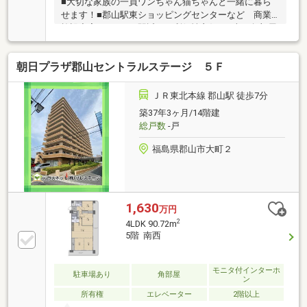
■大切な家族の一員ワンちゃん猫ちゃんと一緒に暮ら
せます！■郡山駅東ショッピングセンターなど 商業
施設充実のエリア■駅近く、利便性良好！■南西角部屋
で明るい住空間♪
朝日プラザ郡山セントラルステージ ５Ｆ
ＪＲ東北本線 郡山駅 徒歩7分
築37年3ヶ月/14階建
総戸数
-戸
福島県郡山市大町２
1,630
万円
2
4LDK 90.72m
5階 南西
モニタ付インターホ
駐車場あり
角部屋
ン
所有権
エレベーター
2階以上