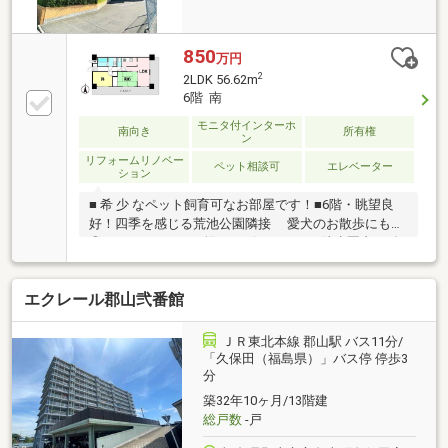
850
万円
2
2LDK 56.62m
6階 南
モニタ付インターホ
南向き
所有権
ン
リフォームリノベー
ペット相談可
エレベーター
ション
■ 希 少 なペット飼育可なお部屋です！■6階・眺望良
好！四季を感じる荒池公園隣接 愛犬のお散歩にも
◎ ■ ヨークタウン堤下、ザ・モールが徒歩圏内♪ 毎
日の買い物もラクラク！ スーパーだけでなく、１０
０円ショップ・フードコート・各銀行のATMも充実し
エクレール郡山弐番館
ています！■ バス停 徒歩4分♪ 車のない生活も可能で
す！■文化通り・県道17号線（旧国道4号線）アクセス
良好 通勤・通学ラクラク
ＪＲ東北本線 郡山駅 バス11分/
「久保田（福島県）」バス停 停歩3
分
築32年10ヶ月/13階建
総戸数
-戸