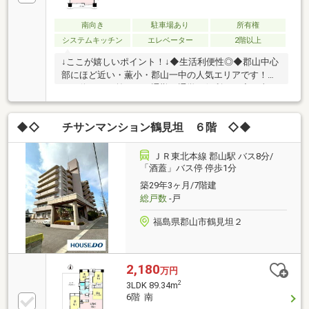
南向き
駐車場あり
所有権
システムキッチン
エレベーター
2階以上
↓ここが嬉しいポイント！↓◆生活利便性◎◆郡山中心
部にほど近い・薫小・郡山一中の人気エリアです！
バス停も目の前にあり通勤・通学に便利です◆日当た
り良好◎ワイドバルコニー♪◆3LDKの使いやすい間取
り ご家族でも、単身でも丁度いい広さです♪◆L型キ
◆◇ チサンマンション鶴見坦 ６階 ◇◆
ッチンで動線短く作業効率UP♪ キッチンから洗面室
へつながる扉もあり家事を最大限にやりやすくする間
取りです♪◆文化通り・内環状線へのアクセス◎ご購
ＪＲ東北本線 郡山駅 バス8分/
入までの流れ、住宅ローンのこと、保険のこと、住ま
「酒蓋」バス停 停歩1分
いの全てを見て・聞いて・相談できる！ハウスドゥ郡
築29年3ヶ月/7階建
山菜根では、お客様のご要望に真摯に耳を傾け情報を
総戸数
-戸
より迅速にお届けします！
福島県郡山市鶴見坦２
2,180
万円
2
3LDK 89.34m
6階 南