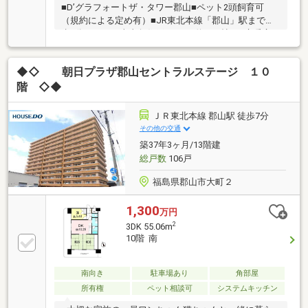
いましたが、２ＬＤＫの誤りでした。お詫びと共に訂
■D’グラフォートザ・タワー郡山■ペット2頭飼育可
正いたします。
（規約による定め有）■JR東北本線「郡山」駅まで徒
歩5分■3LDK、南東角住戸■LDK（約31.4帖）■床暖房
（LD）■免震構造■アイランドキッチン■シューズイン
クローゼット～～ライフインフォメーション～～郡山
◆◇ 朝日プラザ郡山セントラルステージ １０
市立金透小学校・・・・・・約1090ｍ郡山市立郡山第
二中学校・・約1770ｍビッグア
階 ◇◆
イ・・・・・・・・・・・・・・・約240ｍうすい百
貨店・・・・・・・・・・・・約720ｍ郡山駅食品館
ＪＲ東北本線 郡山駅 徒歩7分
ピボット・・・・・約540ｍ
その他の交通
築37年3ヶ月/13階建
総戸数
106戸
福島県郡山市大町２
1,300
万円
2
3DK 55.06m
10階 南
南向き
駐車場あり
角部屋
所有権
ペット相談可
システムキッチン