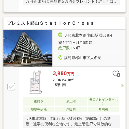
万円分 または 商品券５万円分プレゼント！詳しくはお
問合せください！◇郡山駅徒歩8分◆２０２２年９月
リフォーム工事済み（ユニットバス、システムキッチ
ン、和洋変更、クロス貼替等）◇東南角部屋なので日
プレミスト郡山ＳｔａｔｉｏｎＣｒｏｓｓ
当たり良好♪バルコニー広々♪◆マンションではめずら
しい幅広キッチン◇キッチン、洗濯機置場、お風呂が
近く家事動線のいい間取り♪◆24時間受け取れる便利
ＪＲ東北本線 郡山駅 徒歩8分
な宅配ボックス完備！〈周辺環境〉赤木小学校・・・
築4年11ヶ月/15階建
徒歩１０分第二中学校・・・徒歩２２分セブンイレブ
総戸数
160戸
ン郡山大町2丁目店・・・徒歩８分成城石井エスパル
郡山店・・・徒歩１１分
福島県郡山市字大名艮
3,980
万円
2
2LDK 64.1m
15階 南
モニタ付インターホ
南向き
最上階
ン
浴室乾燥機
床暖房
所有権
ＪR東北本線「郡山」駅へ徒歩8分（約630ｍ）の通
勤・通学に便利な立地です。最上階住戸で開放的な景