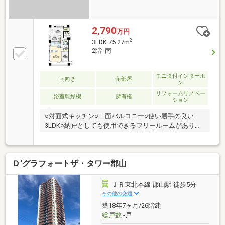
2,790
万円
2
3LDK 75.27m
2階 南
モニタ付インターホ
南向き
角部屋
ン
リフォームリノベー
浴室乾燥機
所有権
ション
○対面式キッチン○二面バルコニー○使い勝手の良い
3LDK○納戸としても使用できるフリールームがありま
す※インターネット全戸一括契約◇◆新規内装リフォ
ーム物件（2026年6月中旬完了予定）◇◆ システムキ
ッチン交換（ビルトイン食洗器/浄水器一体型水栓/ガ
Ｄ’グラフォートザ・タワー郡山
ラストップコンロ）ユニットバス交換（1418/浴室換
気乾燥暖房機/追い炊き機能）、洗面化粧台交換、洗濯
用防水パン・水栓交換、一体型シャワートイレ交換、
ＪＲ東北本線 郡山駅 徒歩5分
給湯器交換、全フローリング貼替え、全建具交換、
その他の交通
壁・天井クロス張替え、LED照明器具取付、エアコン1
築18年7ヶ月/26階建
基設置、ハウスクリーニングetc...
総戸数
-戸