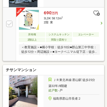
690
万円
2
3LDK 58.12m
2階 東
所有権
システムキッチン
エレベーター
2階以上
間取り図有り
＜教育施設＞■橘小学校：徒歩10分■郡山第三中学校：
徒歩12分＜周辺施設＞■ヨークベニマル堤下店：徒歩7
分■ローソン郡山愛宕店：徒歩4分■東邦銀行郡山南支
店：徒歩2分■すみこしこどもクリニック：徒歩3分現
況でのお引渡しとなります。現況をよくご確認の上ご
チサンマンション
検討ください。
ＪＲ東北本線 郡山駅 徒歩25分
築32年/8階建
総戸数
-戸
福島県郡山市長者２