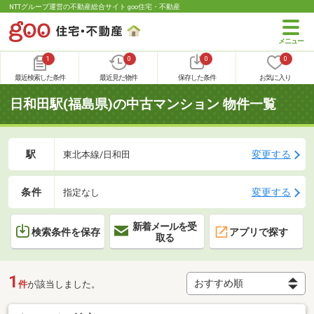
NTTグループ運営の不動産総合サイト goo住宅・不動産
1
0
0
0
最近検索した条件
最近見た物件
保存した条件
お気に入り
日和田駅(福島県)の中古マンション 物件一覧
駅
変更する
東北本線/日和田
条件
変更する
指定なし
新着メールを受
検索条件を保存
アプリで探す
取る
1
件
が該当しました。