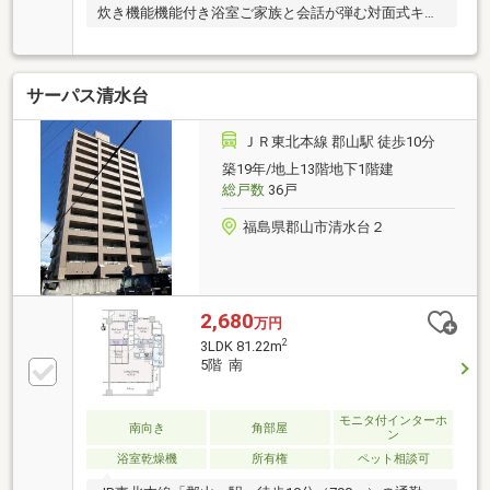
炊き機能機能付き浴室ご家族と会話が弾む対面式キッ
チン
サーパス清水台
ＪＲ東北本線 郡山駅 徒歩10分
築19年/地上13階地下1階建
総戸数
36戸
福島県郡山市清水台２
2,680
万円
2
3LDK 81.22m
5階 南
モニタ付インターホ
南向き
角部屋
ン
浴室乾燥機
所有権
ペット相談可