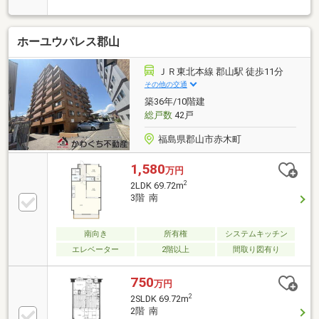
色が望めます。（日照・眺望は永続的に保証されるも
のではございません）洋室2のウォールドアを畳むこ
とで1LDKとしてもご利用いただけます。給湯熱効率が
ホーユウパレス郡山
上昇し、日々のランニングコストを低減するエコジョ
ーズを採用しております。ペット飼育可（細則にて制
限有）
ＪＲ東北本線 郡山駅 徒歩11分
その他の交通
築36年/10階建
総戸数
42戸
福島県郡山市赤木町
1,580
万円
2
2LDK 69.72m
3階 南
南向き
所有権
システムキッチン
エレベーター
2階以上
間取り図有り
750
万円
2
2SLDK 69.72m
2階 南