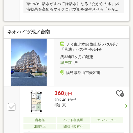
家中の生活水がすべて浄活水になる「たからの水」温
浴効果を高めるマイクロバブルを発生させる「たから
のミラバスビジョン」を採用浴室テレビやディスポー
ザーなど充実の住宅設備が付いていますペット飼育可
（細則にて制限有）
ネオハイツ池ノ台南
ＪＲ東北本線 郡山駅 バス9分/
「荒池」バス停 停歩4分
築33年7ヶ月/8階建
総戸数
-戸
福島県郡山市愛宕町
360
万円
2
2DK 48.12m
3階 東
所有権
ペット相談可
エレベーター
2階以上
間取り図有り