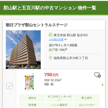
郡山駅と五百川駅の中古マンション 物件一覧
朝日プラザ郡山セントラルステージ
東北本線 郡山駅 徒歩9分
その他の交通
築37年3ヶ月/14階建
総戸数
106戸
福島県郡山市大町２丁目
750
万円
2
3DK 52.25m
9階 南
モニタ付インターホ
南向き
即入居可
ン
所有権
ペット相談可
エレベーター