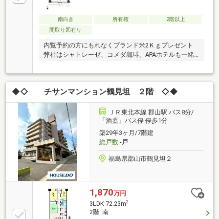
南向き
所有権
2階以上
間取り図有り
内覧予約の方にもれなくブランド米2Ｋｇプレゼント
弊社はシャトレーゼ、コメダ珈琲、APAホテルも一緒
に経営しております。■月々のお支払い例【22 824
円】（返済期間35年、金利０.7％、頭金なしの場合）
◆即日のご案内にも対応可能ですので、お気軽にご連
◆◇ チサンマンション鶴見坦 ２階 ◇◆
絡下さい！
ＪＲ東北本線 郡山駅 バス8分/
「酒蓋」バス停 停歩1分
築29年3ヶ月/7階建
総戸数
-戸
福島県郡山市鶴見坦２
1,870
万円
2
3LDK 72.23m
2階 南