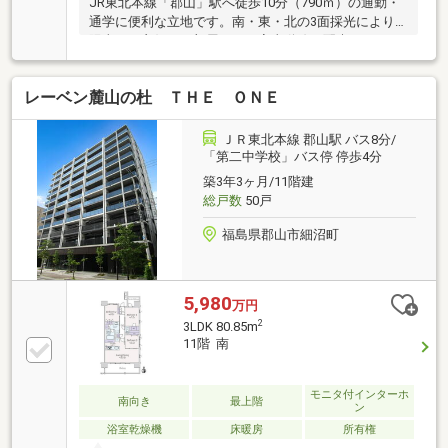
JR東北本線「郡山」駅へ徒歩10分（790ｍ）の通勤・
通学に便利な立地です。南・東・北の3面採光により
陽当たり良好なお部屋です。家事動線に配慮した
2WAYキッチン・2WAY洗面所になっております。リビ
ングダイニングには床暖房が設置されております。1
レーベン麓山の杜 ＴＨＥ ＯＮＥ
住戸2匹までペット飼育可能です。（細則にて制限有
り）
ＪＲ東北本線 郡山駅 バス8分/
「第二中学校」バス停 停歩4分
築3年3ヶ月/11階建
総戸数
50戸
福島県郡山市細沼町
5,980
万円
2
3LDK 80.85m
11階 南
モニタ付インターホ
南向き
最上階
ン
浴室乾燥機
床暖房
所有権