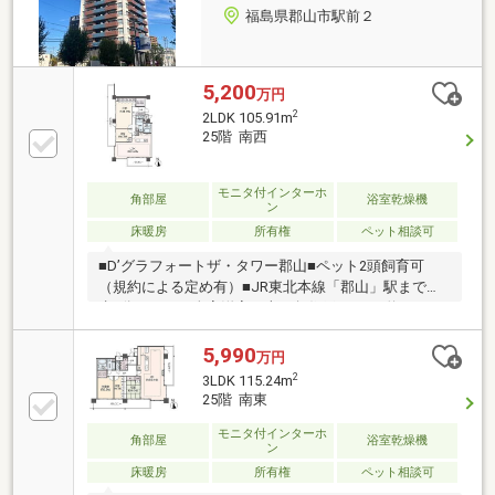
福島県郡山市駅前２
5,200
万円
2
2LDK 105.91m
25階 南西
モニタ付インターホ
角部屋
浴室乾燥機
ン
床暖房
所有権
ペット相談可
■D’グラフォートザ・タワー郡山■ペット2頭飼育可
（規約による定め有）■JR東北本線「郡山」駅まで徒
歩5分■2LDK、全室洋室、南西角住戸■LDK（約24.4
帖）床暖房■免震構造～～ライフインフォメーション
～～郡山市立金透小学校・・・・・・約1090ｍ郡山市
5,990
万円
立郡山第二中学校・・約1770ｍビッグア
2
3LDK 115.24m
イ・・・・・・・・・・・・・・・約240ｍうすい百
25階 南東
貨店・・・・・・・・・・・・約720ｍ郡山駅食品館
ピボット・・・・・約540ｍ《お詫びと訂正》２０２
モニタ付インターホ
角部屋
浴室乾燥機
ン
６年３月２５日までに公開していたホームページにお
床暖房
所有権
ペット相談可
いて、間取図ならびに間取を３ＬＤＫとして表示して