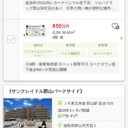
徒歩約7分以内にヨークベニマル堤下店、ツルハドラ
ッグ郡山深沢店があり、日常の買い物が便利な物件で
す。※給湯器故障中
850
万円
2
2LDK 56.62m
6階 南
南向き
角部屋
所有権
リフォームリノベー
ペット相談可
エレベーター
ション
◇6階・南東角部屋 ◇ペット飼育可◇ ヨークタウン堤
下徒歩8分♪◇荒池公園隣
《サンクレイドル郡山パークサイド》
ＪＲ東北本線 郡山駅 徒歩13分
築20年3ヶ月/7階建
総戸数
41戸
福島県郡山市芳賀１