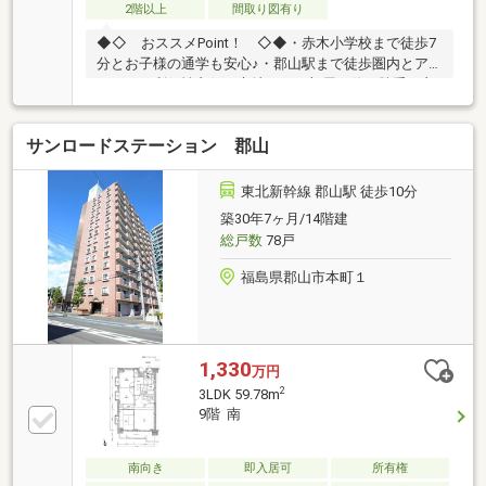
2階以上
間取り図有り
◆◇ おススメPoint！ ◇◆・赤木小学校まで徒歩7
分とお子様の通学も安心♪・郡山駅まで徒歩圏内とア
クセス、利便性良好な立地！・お部屋は使い勝手の良
い2DK（46.66㎡）の2階部分。◆◇ 周辺環境
◇◆・赤木小学校 徒歩約7分・郡山第二中学校 徒
サンロードステーション 郡山
歩約13分・郡山駅 徒歩約12分・セブンイレブン郡山
大町２丁目店 徒歩約4分●〇 プレステージの強み
〇●・『頭金 0円』『車のローンが残ってる』『転職し
東北新幹線 郡山駅 徒歩10分
たばかり』そんな方もご購入可能です！・経験豊富な
築30年7ヶ月/14階建
弊社スタッフがご購入のサポートを致します！・平
総戸数
78戸
日、土日祝、夜間やお仕事帰りでも内覧可
福島県郡山市本町１
1,330
万円
2
3LDK 59.78m
9階 南
南向き
即入居可
所有権