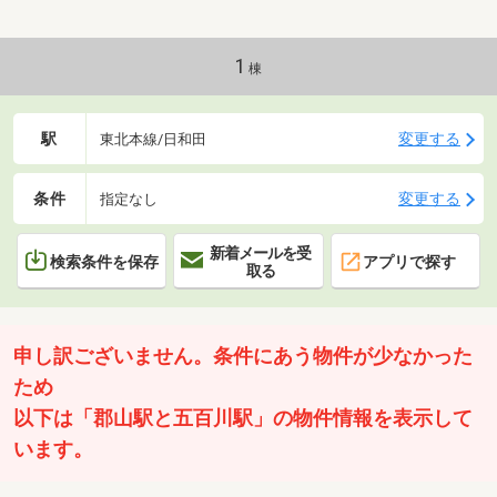
ルシア郡山朝日２丁目店 徒歩１５分―――住宅ローン
に関するご相談承ります―――＊勤続年数の少ない方＊
自己資金の少ない方＊他にお借入れのある方＊契約・
1
棟
派遣社員の方 その他、不動産購入で不安な点は弊社に
ご相談ください！
駅
変更する
東北本線/日和田
条件
変更する
指定なし
新着メールを受
検索条件を保存
アプリで探す
取る
申し訳ございません。条件にあう物件が少なかった
ため
以下は「郡山駅と五百川駅」の物件情報を表示して
います。