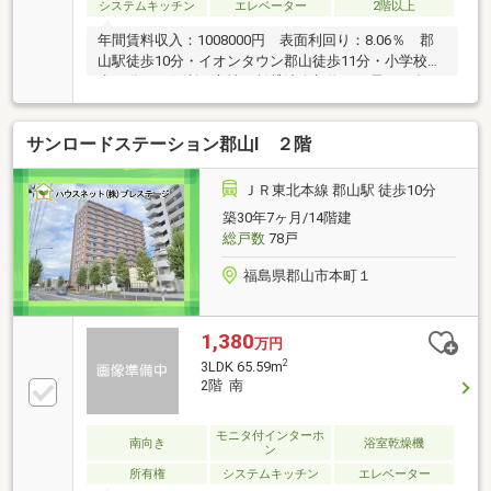
システムキッチン
エレベーター
2階以上
年間賃料収入：1008000円 表面利回り：8.06％ 郡
山駅徒歩10分・イオンタウン郡山徒歩11分・小学校徒
歩10分 と便利な立地・賃貸法人契約にも需要が多い
物件です。
サンロードステーション郡山Ⅰ ２階
ＪＲ東北本線 郡山駅 徒歩10分
築30年7ヶ月/14階建
総戸数
78戸
福島県郡山市本町１
1,380
万円
2
3LDK 65.59m
2階 南
モニタ付インターホ
南向き
浴室乾燥機
ン
所有権
システムキッチン
エレベーター