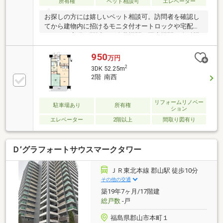
所有権
ペット相談可
エレベーター
お探しの方には嬉しいペット相談可。訪問者を確認し
てから建物内に招けるモニタ付オートロックや宅配ボ
ックスを完備、駅近くで公共機関、医療機関、金融機
関、娯楽施設等利便性が良い立地、洋室は間仕切りで
ＬＤＫ、ＤＫバリエーションへライフスタイルに工夫
950
万円
ができます。
2
3DK 52.25m
2階 南西
リフォームリノベー
駐車場あり
所有権
ション
エレベーター
2階以上
間取り図有り
Ｄ’グラフォートサウスマークタワー
ＪＲ東北本線 郡山駅 徒歩10分
その他の交通
築19年7ヶ月/17階建
総戸数
-戸
福島県郡山市本町１