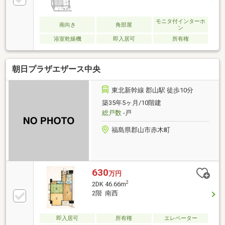
モニタ付インターホ
南向き
角部屋
ン
浴室乾燥機
即入居可
所有権
朝日プラザエザース中央
東北新幹線 郡山駅 徒歩10分
築35年5ヶ月/10階建
総戸数
-戸
福島県郡山市赤木町
630
万円
2
2DK 46.66m
2階 南西
即入居可
所有権
エレベーター