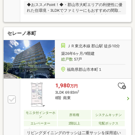
◆おススメPoint！◆・郡山市大町エリアの利便性に優
れた住環境・3LDKでファミリーにもおすすめの間取
り・2019年2月に内装フルリフォーム済で室内きれい
です・郡山駅まで徒歩10分で通勤・通学にも便利・商
業施設が充実し、毎日の買い物にも便利な立地・駅近
セレーノ本町
と利便性を兼ね備えたマンションです◆周辺環境◆・
橘小学校 徒歩約10分・第三中学校 徒歩約23分◆弊
社の強み◆・経験豊富な弊社スタッフがご購入のサポ
ＪＲ東北本線 郡山駅 徒歩10分
ートを致します！・オプション工事もワンストップ対
築26年6ヶ月/9階建
応で理想の住まいに仕上げます・LINEで問い合わせ→
総戸数
57戸
＠ｐｒｅｓｔｉｇｅ－ｈｎｅｔでＩＤ検索
福島県郡山市本町１
1,980
万円
2
3LDK 69.83m
8階 南東
モニタ付インターホ
所有権
システムキッチン
ン
エレベーター
2階以上
宅配ボックス
リビングダイニングのサッシは二重サッシを採用追い