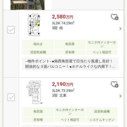
2,580
万円
2
3LDK 74.29m
5階 南
モニタ付インターホ
南向き
角部屋
ン
浴室乾燥機
所有権
ペット相談可
--物件ポイント--●南西角部屋で日当たり風通し良好！
開放的な３面バルコニー！●ホテルライクな内廊下！
防犯性やプライバシーにも配慮された設計！●郡山
駅 徒歩約１０分で新幹線や電車を使う方にもおすす
め！●光熱費を抑えるオール電化--周辺環境--●郡山駅
2,190
万円
徒歩１０分●セブンイレブン郡山本町二丁目店 徒歩
2
3LDK 73.39m
３分●イオンタウン郡山 徒歩１２分●橘小学校 徒歩
3階 北東
１１分●郡山第三中学校 徒歩２４分―――住宅ローン
に関するご相談承ります―――＊勤続年数の少ない方＊
自己資金の少ない方＊他にお借入れのある方＊契約・
モニタ付インターホ
角部屋
浴室乾燥機
ン
派遣社員の方 その他、不動産購入で不安な点は弊社に
所有権
ペット相談可
システムキッチン
ご相談ください！