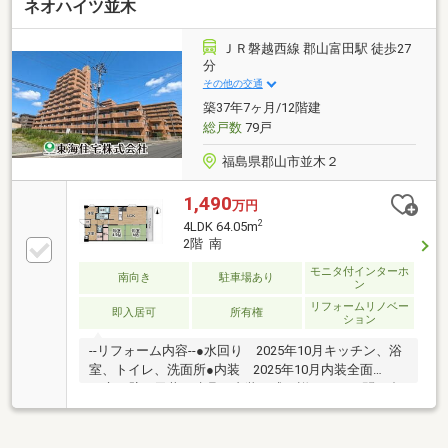
ネオハイツ並木
ＪＲ磐越西線 郡山富田駅 徒歩27
分
その他の交通
築37年7ヶ月/12階建
総戸数
79戸
福島県郡山市並木２
1,490
万円
2
4LDK 64.05m
2階 南
モニタ付インターホ
南向き
駐車場あり
ン
リフォームリノベー
即入居可
所有権
ション
--リフォーム内容--●水回り 2025年10月キッチン、浴
室、トイレ、洗面所●内装 2025年10月内装全面
（床・壁・天井・建具）内装一式・詳しくはお問い合
わせください。--周辺環境--●ヨークパーク郡山 徒歩
１０分●桃見台小学校 徒歩１４分●郡山第五中学校
徒歩６分●ローソン郡山並木１丁目店 徒歩７分●ウエ