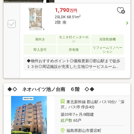
1,790
万円
2
2SLDK 68.51m
2階 南
モニタ付インターホ
南向き
浴室乾燥機
ン
リフォームリノベー
即入居可
所有権
ション
◆物件おすすめポイント◎価格更新◎郡山駅まで徒歩
１３分◎周辺施設が充実した立地◎サービスルーム付
き◎全居室収納◎水回りリフォーム済◎フローリン
グ・クロス貼替済◆当社では壁紙変更、照明・カーテ
ン取付工事も承ります！新居をこだわりの空間にして
◆◇ ネオハイツ池ノ台南 ６階 ◇◆
みませんか？・網戸・TVアンテナ・カーテンレール・
エアコン・アクセントクロス・フロアコーティング・
猫壁・ペットドア・防草シート・防犯カメラ・カーポ
東北新幹線 郡山駅 バス10分/「深
ート etc…◆LINEでもお問い合わせ受付中♪ ID⇒@e-
沢」バス停 停歩4分
concept_2住宅購入に関する不安やご要望には、不動
築33年7ヶ月/8階建
産経験豊富な当社スタッフが対応いたします！
総戸数
65戸
福島県郡山市愛宕町