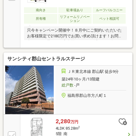
南向き
駐車場あり
ルーフバルコニー
リフォームリノベー
所有権
ペット相談可
ション
只今キャンペーン開催中！８月中にご契約いただいた
お客様限定で2180万円でお買い求め頂けます！お問い
合わせはお早めに！◆全面リフォーム済！ お金のか
かる水回り・給湯器（追い炊き機能もうれしいポイン
ト♪）・エアコン交換も済！◆ゆとりある3LDKのファ
サンシティ郡山セントラルステージ
ミリータイプ！22.7帖ひろびろリビングで家族団らん
◆6階 日当たり良好◎広々ルーフバルコニーは上層階
角部屋の特権◆2WAYキッチンは家事動線◎家事を最
ＪＲ東北本線 郡山駅 徒歩9分
大限にラクする間取り◆ 希 少 なペット飼育可マンシ
築24年10ヶ月/13階建
ョン！家族の一員、ワンちゃん猫ちゃんと一緒に暮ら
総戸数
-戸
せます！（飼育細則あり）◆酒蓋公園まで徒歩2分！
お子さんや、愛犬のお散歩に◎
福島県郡山市方八町１
2,280
万円
2
4LDK 85.28m
5階 南