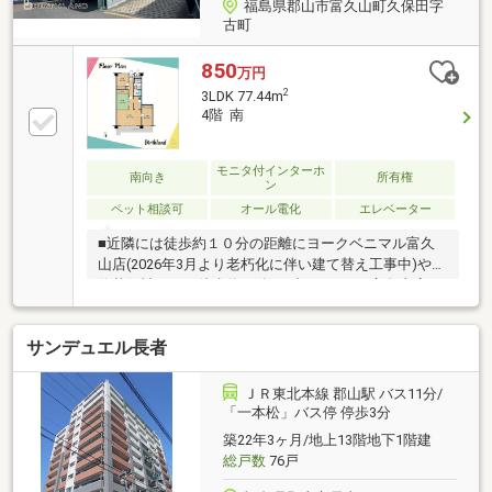
福島県郡山市富久山町久保田字
古町
850
万円
2
3LDK 77.44m
4階 南
モニタ付インターホ
南向き
所有権
ン
ペット相談可
オール電化
エレベーター
■近隣には徒歩約１０分の距離にヨークベニマル富久
山店(2026年3月より老朽化に伴い建て替え工事中)や、
代替候補として徒歩約12分にブイチェーン富久山店、
徒歩約14分にカワチ薬品富久山店があり、車がなくと
も生活できる拠点です！その他徒歩20～25分程度の距
サンデュエル長者
離に郡山駅や郡山駅東ショッピングセンターもあるの
で、自転車も大活躍！■エクレール郡山壱・弐・参と3
棟並んでいる大規模なコミュニティで人の目も多く安
ＪＲ東北本線 郡山駅 バス11分/
心もできるマンションです。■既存の間取りを活かし
「一本松」バス停 停歩3分
たリフォーム工事、自分好みの間取りに変えて空間を
築22年3ヶ月/地上13階地下1階建
創り上げるリノベーション、どちらも随時相談受付中
総戸数
76戸
です！お気軽にお問い合わせください！