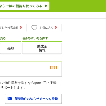
0
0
存した検索条件
お気に入り
売る
住みやすい街を探す
助成金
売却
情報
ン物件情報を探すならgoo住宅・不動
がサポートします。