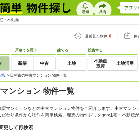
住宅・不動産
0
最近見た物件
保
一戸建てを買う
建てる
投資する
不動産
古
新築
中古
土地
土地活用
投資
島県
>
田村市の中古マンション 物件一覧
古マンション 物件一覧
分譲マンションなどの中古マンション物件をご紹介します。中古マンショ
だわり条件から物件を簡単検索。理想の物件探しをgoo住宅・不動産
変更して再検索