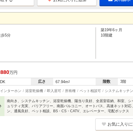
築19年6ヶ月
徒歩5分
10階建
,880
万円
広さ
階数
3階
LDK
67.94m
2
インターホン
浴室乾燥機
即入居可
所有権
ペット相談可
システムキッチ
南向き、システムキッチン、浴室乾燥機、陽当り良好、全居室収納、和室、シ
ト
ュリティ充実、バリアフリー、南面バルコニー、オートバス、高速ネット対応
ン、通風良好、ペット相談、BS・CS・CATV、エレベーター、宅配ボックス
お気に入りに