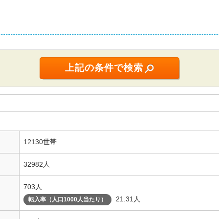
12130世帯
32982人
703人
21.31人
転入率（人口1000人当たり）