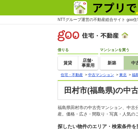
NTTグループ運営の不動産総合サイト goo
借りる
マンションを買う
店舗･
賃貸
新築
中
事業用
住宅・不動産
>
中古マンション
>
東北
>
福
田村市(福島県)の中
福島県田村市の中古売マンション、中古
産。価格・広さ・間取り・写真・人気のこ
探したい物件のエリア・検索条件を