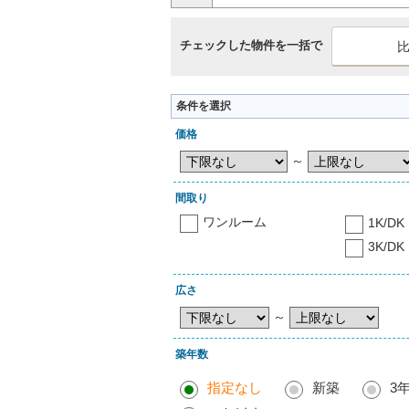
チェックした物件を一括で
条件を選択
価格
～
間取り
ワンルーム
1K/DK
3K/DK
広さ
～
築年数
指定なし
新築
3