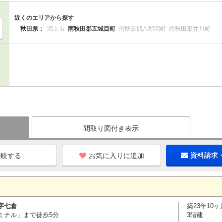
近くのエリアから探す
秋田県：
潟上市
南秋田郡五城目町
南秋田郡八郎潟町
南秋田郡井川町
間取り図付き表示
お気に入りに追加
資料請求
字七倉
築23年10ヶ
ミナル」まで徒歩5分
3階建