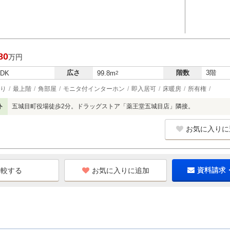
80
万円
広さ
階数
3階
LDK
99.8m
2
り
最上階
角部屋
モニタ付インターホン
即入居可
床暖房
所有権
ト
五城目町役場徒歩2分。ドラッグストア「薬王堂五城目店」隣接。
お気に入りに
お気に入りに追加
資料請求