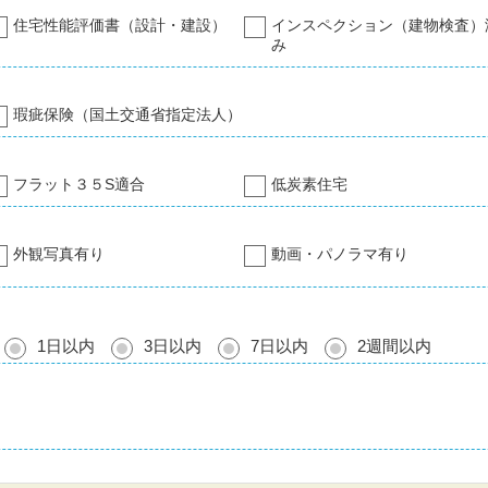
住宅性能評価書（設計・建設）
インスペクション（建物検査）
み
瑕疵保険（国土交通省指定法人）
フラット３５S適合
低炭素住宅
外観写真有り
動画・パノラマ有り
1日以内
3日以内
7日以内
2週間以内