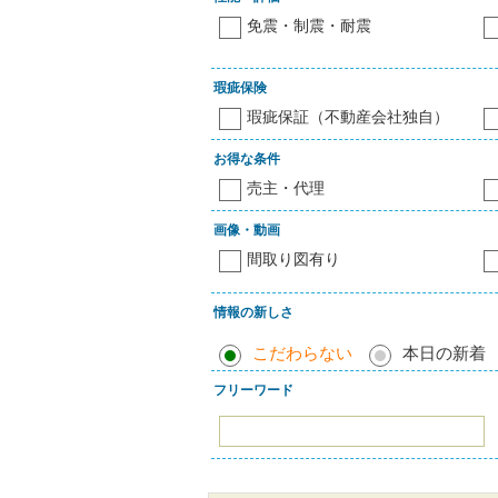
免震・制震・耐震
瑕疵保険
瑕疵保証（不動産会社独自）
お得な条件
売主・代理
画像・動画
間取り図有り
情報の新しさ
こだわらない
本日の新着
フリーワード