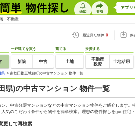
住宅・不動産
0
最近見た物件
保
一戸建てを買う
建てる
投資する
不動産
古
新築
中古
土地
土地活用
投資
田県
>
南秋田郡五城目町の中古マンション 物件一覧
田県)の中古マンション 物件一覧
ョン、中古分譲マンションなどの中古マンション物件をご紹介します。中
人気のこだわり条件から物件を簡単検索。理想の物件探しをgoo住宅
変更して再検索