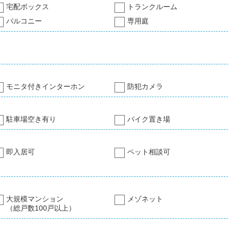
宅配ボックス
トランクルーム
バルコニー
専用庭
モニタ付きインターホン
防犯カメラ
駐車場空き有り
バイク置き場
即入居可
ペット相談可
大規模マンション
メゾネット
（総戸数100戸以上）