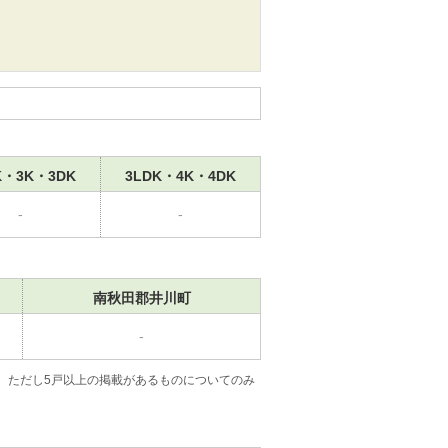
K・3K・3DK
3LDK・4K・4DK
-
-
南秋田郡井川町
-
。ただし5戸以上の掲載があるものについてのみ