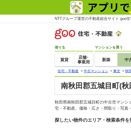
NTTグループ運営の不動産総合サイト goo
借りる
マンションを買う
店舗･
賃貸
新築
中
事業用
住宅・不動産
>
中古マンション
>
東北
>
秋
南秋田郡五城目町(秋
秋田県南秋田郡五城目町の中古売マンシ
宅・不動産。価格・広さ・間取り・写真・
探したい物件のエリア・検索条件を