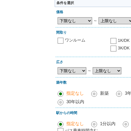
条件を選択
価格
～
間取り
ワンルーム
1K/DK
3K/DK
広さ
～
築年数
指定なし
新築
3
30年以内
駅からの時間
指定なし
1分以内
バス乗車時間含む