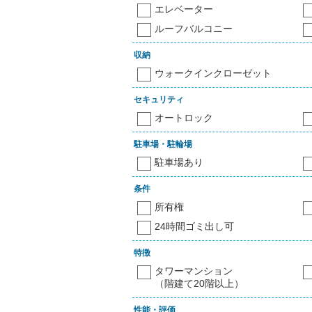
エレベーター
ルーフバルコニー
収納
ウォークインクローゼット
セキュリティ
オートロック
駐車場・駐輪場
駐車場あり
条件
所有権
24時間ゴミ出し可
特徴
タワーマンション
（階建て20階以上）
性能・評価