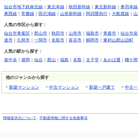
仙台市地下鉄南北線
｜
東北本線
｜
秋田新幹線
｜
東北新幹線
｜
奥羽本線
東西線
｜
常磐線
｜
田沢湖線
｜
山形新幹線
｜
阿武隈急行
｜
大船渡線
｜
山
人気の市区から探す :
仙台市青葉区
｜
郡山市
｜
秋田市
｜
山形市
｜
福島市
｜
青森市
｜
仙台市泉
達市
｜
久慈市
｜
一関市
｜
名取市
｜
富谷市
｜
鶴岡市
｜
東村山郡山辺町
人気の駅から探す :
泉中央
｜
盛岡
｜
仙台
｜
郡山
｜
福島
｜
名取
｜
太子堂
｜
あおば通
｜
榴ケ岡
他のジャンルから探す
新築マンション
中古マンション
新築一戸建て
中古一
情報提供元について
-
不動産情報に関する免責事項