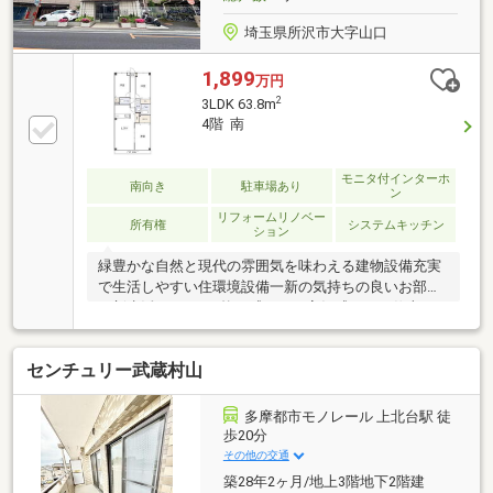
埼玉県所沢市大字山口
1,899
万円
2
3LDK 63.8m
4階 南
モニタ付インターホ
南向き
駐車場あり
ン
リフォームリノベー
所有権
システムキッチン
ション
緑豊かな自然と現代の雰囲気を味わえる建物設備充実
で生活しやすい住環境設備一新の気持ちの良いお部屋
で新生活スタート♪統一感があり高級感のある仕上が
り不明点、ご質問ありましたらお気軽にお問い合わせ
ください
センチュリー武蔵村山
多摩都市モノレール 上北台駅 徒
歩20分
その他の交通
築28年2ヶ月/地上3階地下2階建