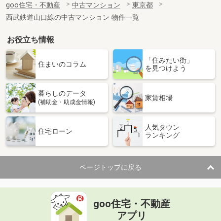
goo住宅・不動産
中古マンション
東京都
西武鉄道山口線の中古マンション 物件一覧
お役立ち情報
「住みたい街」
住まいのコラム
を見つけよう
暮らしのデータ
家賃相場
(補助金・助成金情報)
人気タウン
住宅ローン
ランキング
ページトップに戻る
goo住宅・不動産
アプリ