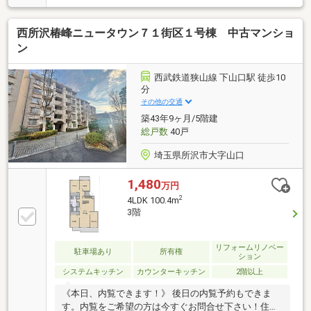
日内覧はお電話から♪ 他物件もあわせて紹介頂けま
す！
西所沢椿峰ニュータウン７１街区１号棟 中古マンショ
ン
西武鉄道狭山線 下山口駅 徒歩10
分
その他の交通
築43年9ヶ月/5階建
総戸数
40戸
埼玉県所沢市大字山口
1,480
万円
2
4LDK 100.4m
3階
リフォームリノベー
駐車場あり
所有権
ション
システムキッチン
カウンターキッチン
2階以上
《本日、内覧できます！》 後日の内覧予約もできま
す。内覧をご希望の方は今すぐお問合せ下さい！住宅