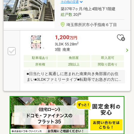
その他の交通
築37年7ヶ月/地上4階地下1階建
総戸数
20戸
埼玉県所沢市小手指南６丁目
1,200
万円
2
3LDK 55.28m
3階 南東
駐車場あり
角部屋
即入居可
所有権
2階以上
間取り図有り
■日当たりと風通しに恵まれた南東向き角部屋のお住
まい■3LDKファミリータイプ■転勤等でお急ぎの方に
も嬉しい即引渡し可能■スーパーやコンビニが近くお
買物にも便利