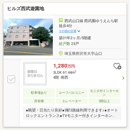
ヒルズ西武遊園地
西武山口線 西武園ゆうえんち駅
徒歩4分
その他の交通
築31年2ヶ月/5階建
総戸数
25戸
埼玉県所沢市大字山口
1,280
万円
2
3LDK 61.44m
4階 南西
モニタ付インターホ
駐車場あり
ルーフバルコニー
ン
所有権
エレベーター
2階以上
●眺望・日当たり良好●3駅3路線利用できます♪●オート
ロックエントランス●TVモニター付きインターホン資
料請求は左下のオレンジ色『資料請求』をクリック。
直接のお問い合わせはフリーダイヤル0800-811-6989