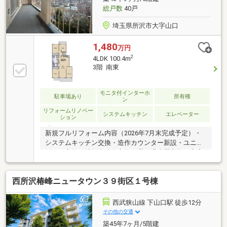
総戸数
40戸
埼玉県所沢市大字山口
1,480
万円
2
4LDK 100.4m
3階 南東
モニタ付インターホ
駐車場あり
所有権
ン
リフォームリノベー
システムキッチン
エレベーター
ション
新規フルリフォーム内容（2026年7月末完成予定）・
システムキッチン交換・造作カウンター新設・ユニッ
トバス交換・洗面化粧台交換・電気温水器交換・和室
から洋室へ変更・トイレ交換・洗濯水栓、防水パン交
換・フローリング、建具一部、玄関収納 収納棚、
西所沢椿峰ニュータウン３９街区１号棟
壁、天井クロス、フロアタイル、スイッチ、コンセン
ト交換◆2023年マンション大規模修繕工事実施済み
長期修繕計画書有 ～商業施設へのお車アクセス良
西武狭山線 下山口駅 徒歩12分
好です～ ・平日・休日を問わずいつでも見学が可能
その他の交通
です ・南東向き、すべての部屋に窓があるので、ど
築45年7ヶ月/5階建