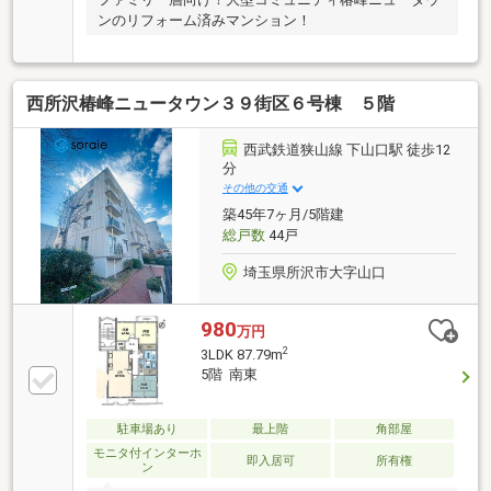
ンのリフォーム済みマンション！
西所沢椿峰ニュータウン３９街区６号棟 ５階
西武鉄道狭山線 下山口駅 徒歩12
分
その他の交通
築45年7ヶ月/5階建
総戸数
44戸
埼玉県所沢市大字山口
980
万円
2
3LDK 87.79m
5階 南東
駐車場あり
最上階
角部屋
モニタ付インターホ
即入居可
所有権
ン