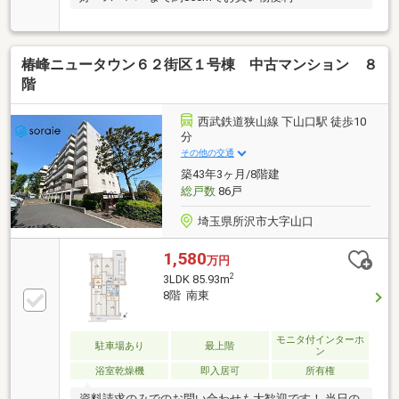
椿峰ニュータウン６２街区１号棟 中古マンション ８
階
西武鉄道狭山線 下山口駅 徒歩10
分
その他の交通
築43年3ヶ月/8階建
総戸数
86戸
埼玉県所沢市大字山口
1,580
万円
2
3LDK 85.93m
8階 南東
モニタ付インターホ
駐車場あり
最上階
ン
浴室乾燥機
即入居可
所有権
資料請求のみでのお問い合わせも大歓迎です！ 当日の