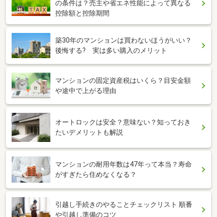
の条件は？売主や省エネ性能によって異なる
控除額と控除期間
築30年のマンションは買わないほうがいい？
後悔する? 実は多い購入のメリット
マンションの固定資産税はいくら？目安金額
や途中で上がる理由
オートロックは安全？意味ない？知っておき
たいデメリットも解説
マンションの耐用年数は47年って本当？寿命
がすぎたら住めなくなる？
引越し手続きのやることチェックリスト 順番
や引越し準備のコツ