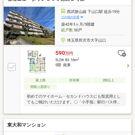
社のため、建物管理に関するご質問にもスムーズに対
応可能です！■空家の為お気軽にご内覧いただけま
西武狭山線 下山口駅 徒歩19分
す！■周辺の物件まとめてご案内可能！■資金計画のご
その他の交通
相談可■住宅ローン相談・金融機関紹介対応■初めての
築42年3ヶ月/5階建
方にも丁寧にサポートまずはお気軽にお問い合わせく
総戸数
50戸
ださい♪
埼玉県所沢市大字山口
590
万円
2
3LDK 83.16m
5階 南東
最上階
所有権
2階以上
間取り図有り
初めてのマイホーム・セカンドハウスにも投資用とし
てもご検討いただけます。〇「小手指」駅行バス停ま
で徒歩3分圏内〇最上階につき開放感のある眺望〇家
族との空間がを生むLDK広さ約17帖〇ファミリーにも
おすすめ！ゆとりある間取り３LDK(83.16㎡)〇南東向
東大和マンション
きにつき日当たり良好〇両面ワイドバルコニーの風通
し良好〇緑豊かな住環境〇EVなし当物件は、管理会社