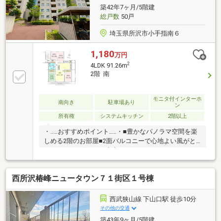
第１小学校＆第１中学校
築42年7ヶ月/5階建
総戸数
50戸
埼玉県所沢市小手指南６
1,180
万円
2
4LDK 91.26m
2階 南
モニタ付インターホ
南向き
駐車場あり
ン
所有権
システムキッチン
2階以上
・‥…おすすめポイント…‥・■豊かなパノラマ空間を楽
しめる2階のお部屋■2面バルコニーで心地よい風がと
おります■リビングを中心としたレイアウト～ただい
ま～の声が家中に響きます■リビング隣に和室～ゆっ
たり足をのばしてくつろげます～お子様のお昼寝や遊
西所沢椿峰ニュータウン７１街区１号棟
び場にも重宝～襖を開けると広々空間・‥…ライフイン
フォメーション…‥・■小学校まで徒歩5分■中学校まで
徒歩5分■スーパーまで徒歩8分■コンビニまで徒歩6分■
西武狭山線 下山口駅 徒歩10分
病院まで徒歩9分～生活しやすい住環境
その他の交通
築43年9ヶ月/5階建