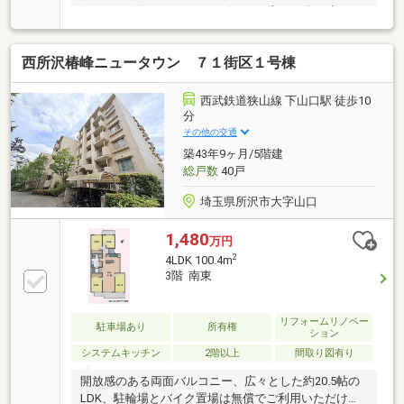
ローンもお任せ下さい。シングルの方、頭金が少ない
方、勤続が短い方、車やカードローンのおまとめも
OK！
西所沢椿峰ニュータウン ７１街区１号棟
西武鉄道狭山線 下山口駅 徒歩10
分
その他の交通
築43年9ヶ月/5階建
総戸数
40戸
埼玉県所沢市大字山口
1,480
万円
2
4LDK 100.4m
3階 南東
リフォームリノベー
駐車場あり
所有権
ション
システムキッチン
2階以上
間取り図有り
開放感のある両面バルコニー、広々とした約20.5帖の
LDK、駐輪場とバイク置場は無償でご利用いただけま