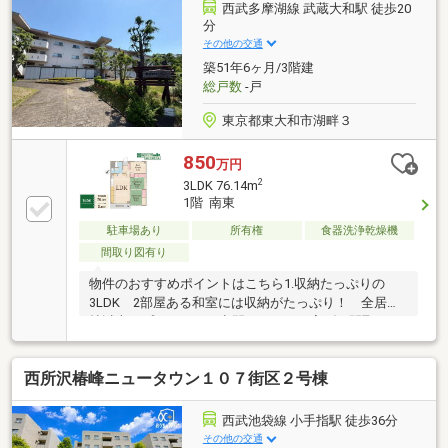
「ホームライフ管理」と同グループ会社のため、建物
西武多摩湖線 武蔵大和駅 徒歩20
管理に関するご質問にもスムーズに対応可能です！■
分
資金計画のご相談可■住宅ローン相談・金融機関紹介
その他の交通
対応■初めての方にも丁寧にサポート
築51年6ヶ月/3階建
総戸数
-戸
東京都東大和市湖畔３
850
万円
2
3LDK 76.14m
1階 南東
駐車場あり
所有権
食器洗浄乾燥機
間取り図有り
物件のおすすめポイントはこちら1.収納たっぷりの
3LDK 2部屋ある和室には収納がたっぷり！ 全居室6
帖以上でプライベート空間もゆったり寛げる間取です
♪2.西武多摩湖線「武蔵大和」駅より徒歩20分、自転車
なら8分 JR中央線「立川」駅行きのバスも運行で都
西所沢椿峰ニュータウン１０７街区２号棟
心へのアクセス良好◎ 3.自然豊かな環境 すぐ裏に
は東大和公園があり、お散歩やピクニックにぴったり
です。 小中学校徒歩11分、こども学園も徒歩6分で
西武池袋線 小手指駅 徒歩36分
自然の中でのびのびと子育てが出来ます♪■(東大和市）
その他の交通