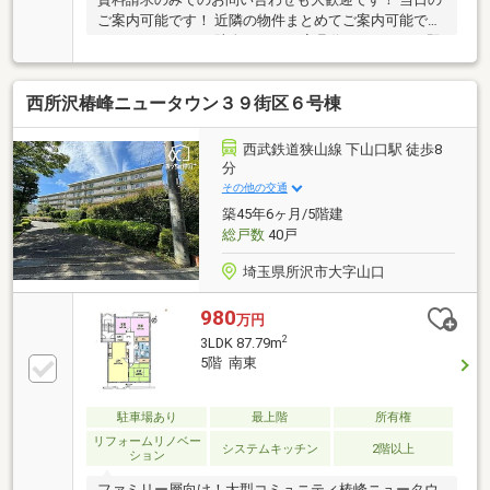
ご案内可能です！ 近隣の物件まとめてご案内可能で
す！ ソライエなら貯金0円OK！ 家具代もローンOK♪即
日内覧はお電話から♪ 他物件もあわせて紹介頂けま
す！
西所沢椿峰ニュータウン３９街区６号棟
西武鉄道狭山線 下山口駅 徒歩8
分
その他の交通
築45年6ヶ月/5階建
総戸数
40戸
埼玉県所沢市大字山口
980
万円
2
3LDK 87.79m
5階 南東
駐車場あり
最上階
所有権
リフォームリノベー
システムキッチン
2階以上
ション
ファミリー層向け！大型コミュニティ椿峰ニュータウ