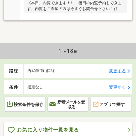
《本日、内覧できます！》 後日の内覧予約もできま
す。内覧をご希望の方は今すぐお問合せ下さい！住宅
ローンもお任せ下さい。シングルの方、頭金が少ない
方、勤続が短い方、車やカードローンのおまとめもＯ
Ｋ！
1～18
棟
路線
変更する
西武鉄道山口線
条件
変更する
指定なし
新着メールを受
検索条件を保存
アプリで探す
取る
お気に入り物件一覧を見る