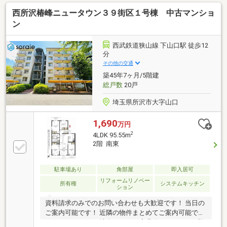
西所沢椿峰ニュータウン３９街区１号棟 中古マンショ
ン
西武鉄道狭山線 下山口駅 徒歩12
分
その他の交通
築45年7ヶ月/5階建
総戸数
20戸
埼玉県所沢市大字山口
1,690
万円
2
4LDK 95.55m
2階 南東
駐車場あり
角部屋
即入居可
リフォームリノベー
所有権
システムキッチン
ション
資料請求のみでのお問い合わせも大歓迎です！ 当日の
ご案内可能です！ 近隣の物件まとめてご案内可能で
す！ ソライエなら貯金0円OK！ 家具代もローンOK♪即