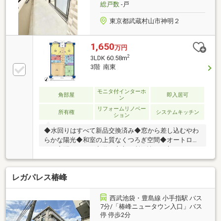
総戸数
-戸
東京都武蔵村山市神明２
1,650
万円
2
3LDK 60.58m
3階 南東
モニタ付インターホ
角部屋
即入居可
ン
リフォームリノベー
所有権
システムキッチン
ション
◆水回りはすべて新品交換済み◆窓から差し込むやわ
らかな陽光◆和室の上質なくつろぎ空間◆オートロッ
ク・宅配ボックス完備で安心と利便性を両立
レガパレス椿峰
西武池袋・豊島線 小手指駅 バス
7分/「椿峰ニュータウン入口」バス
停 停歩2分