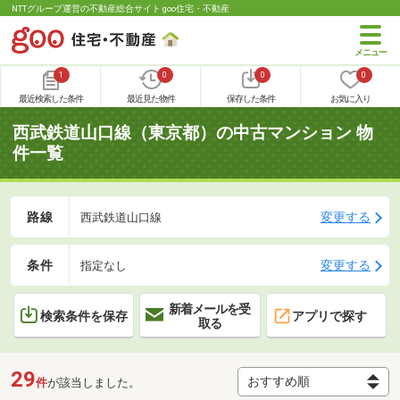
NTTグループ運営の不動産総合サイト goo住宅・不動産
1
0
0
0
最近検索した条件
最近見た物件
保存した条件
お気に入り
西武鉄道山口線（東京都）の中古マンション 物
件一覧
路線
変更する
西武鉄道山口線
条件
変更する
指定なし
新着メールを受
検索条件を保存
アプリで探す
取る
29
件
が該当しました。