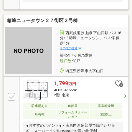
す
椿峰ニュータウン２７街区２号棟
西武鉄道狭山線 下山口駅 バス16
分/「椿峰ニュータウン」バス停 停
歩1分
その他の交通
築45年4ヶ月/5階建
総戸数
98戸
埼玉県所沢市大字山口
1,799
万円
2
4LDK 92.66m
2階 南東
駐車場あり
角部屋
浴室乾燥機
リフォームリノベー
所有権
2階以上
ション
●おすすめポイント●・南東向き角部屋で陽当たり良
好・スーパーまで約850mでお買い物便利