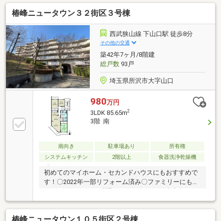
まで。（スマートフォンの方は右下の青色『電話で問
椿峰ニュータウン３２街区３号棟
い合わせ』をクリック）☆テレビで紹介された『やど
かリッチ』使えます！豊かに過ごすには『インテリ
ア』家具や家電と『エクステリア』カーポートや楽し
西武狭山線 下山口駅 徒歩8分
める庭、この充実度で変わってきます。これらを一括
その他の交通
で購入でき、その代金を住宅ローンに組み込むことが
築42年7ヶ月/8階建
可能なサービス、それがやどかリッチです。
総戸数
93戸
埼玉県所沢市大字山口
980
万円
2
3LDK 85.65m
3階 南
南向き
駐車場あり
所有権
システムキッチン
2階以上
食器洗浄乾燥機
初めてのマイホーム・セカンドハウスにもおすすめで
す！〇2022年一部リフォーム済み〇ファミリーにもお
すすめ！ゆとりある間取り３LDK(85.65㎡)〇南向きに
つき日当たり良好〇開放感のある両面バルコニー〇緑
豊かな住環境〇リフォーム費用を抑えて入居可能当物
椿峰ニュータウン１０５街区２号棟
件は、管理会社「ホームライフ管理」と同グループ会