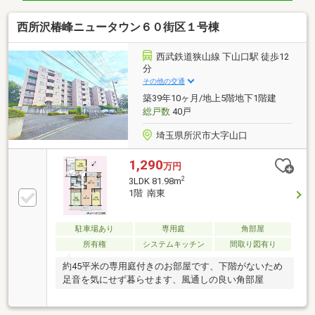
西所沢椿峰ニュータウン６０街区１号棟
西武鉄道狭山線 下山口駅 徒歩12
分
その他の交通
築39年10ヶ月/地上5階地下1階建
総戸数
40戸
埼玉県所沢市大字山口
1,290
万円
2
3LDK 81.98m
1階 南東
駐車場あり
専用庭
角部屋
所有権
システムキッチン
間取り図有り
約45平米の専用庭付きのお部屋です、下階がないため
足音を気にせず暮らせます、風通しの良い角部屋