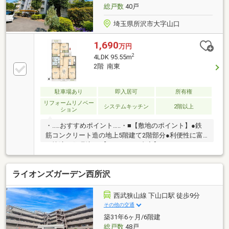
のお部屋も太陽の光が差し込む明るい空間です ぜ
総戸数
40戸
ひお問い合わせください！
埼玉県所沢市大字山口
1,690
万円
2
4LDK 95.55m
2階 南東
駐車場あり
即入居可
所有権
リフォームリノベー
システムキッチン
2階以上
ション
・‥…おすすめポイント…‥・■【敷地のポイント】●鉄
筋コンクリート造の地上5階建て2階部分●利便性に富
む快適な住環境！ 【リフォーム内容】●システムキッ
チン交換●フローリング・壁・天井クロス貼替●洗面化
粧台●給湯器●浴室交換●建具・‥…ライフインフォメー
ライオンズガーデン西所沢
ション…‥・■小学校まで徒歩7分■中学校まで徒歩17分
■スーパーまで徒歩10分■コンビニまで徒歩5分
西武狭山線 下山口駅 徒歩9分
その他の交通
築31年6ヶ月/6階建
総戸数
48戸