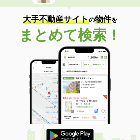
大手不動産サイト
物件
の
を
まとめて検索！