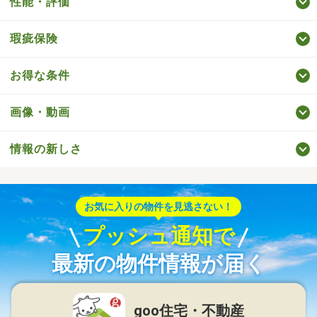
性能・評価
瑕疵保険
お得な条件
画像・動画
情報の新しさ
お気に入りの物件を見逃さない！
プッシュ通知で
最新の物件情報が届く
goo住宅・不動産