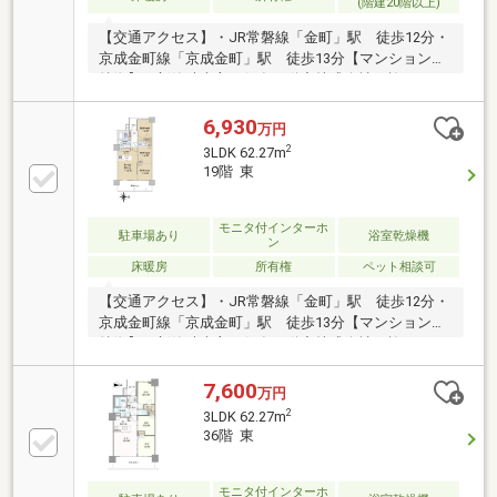
(階建20階以上)
【交通アクセス】・JR常磐線「金町」駅 徒歩12分・
京成金町線「京成金町」駅 徒歩13分【マンションの
特徴】・新築時売主：住友不動産株式会社・施 工：
株式会社竹中工務店・築年月：2016年2月築・構
造：鉄筋コンクリート造37階建・免震構造タワーマン
6,930
万円
ション・総戸数：840戸【タワー棟700戸、レジデンス
2
3LDK 62.27m
棟：140戸】・ＴＶモニター付オートロック・ダブル
19階 東
オートロックシステム・ハンズフリーキー採用・２４
時間オンラインセキュリティ・宅配ロッカー・ペット
飼育可（規約等の制限有）・二重床／二重天井・２４
モニタ付インターホ
駐車場あり
浴室乾燥機
ン
時間ゴミ出し可能
床暖房
所有権
ペット相談可
【交通アクセス】・JR常磐線「金町」駅 徒歩12分・
京成金町線「京成金町」駅 徒歩13分【マンションの
特徴】・新築時売主：住友不動産株式会社・施 工：
株式会社竹中工務店・築年月：2016年2月築・構
造：鉄筋コンクリート造37階建・免震構造タワーマン
7,600
万円
ション・総戸数：840戸【タワー棟700戸、レジデンス
2
3LDK 62.27m
棟：140戸】・ＴＶモニター付オートロック・ダブル
36階 東
オートロックシステム・ハンズフリーキー採用・２４
時間オンラインセキュリティ・宅配ロッカー・ペット
飼育可（規約等の制限有）・二重床／二重天井・２４
モニタ付インターホ