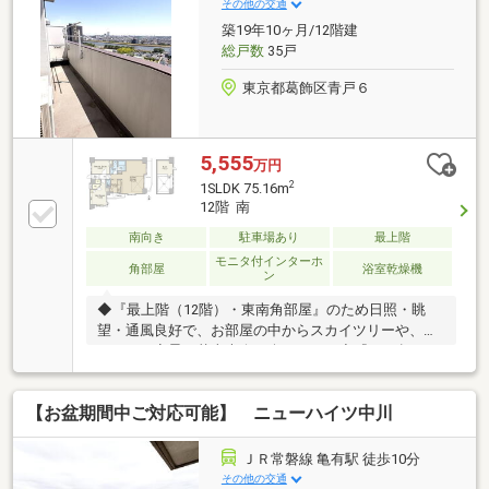
入も可能◆将来のライフイベントを見据え、無理のな
その他の交通
い資金計画をプロがアドバイス。お問合せは【資料請
築19年10ヶ月/12階建
求】又は【フリーダイヤル】へお気軽にお問い合わせ
総戸数
35戸
ください。
東京都葛飾区青戸６
5,555
万円
2
1SLDK 75.16m
12階 南
南向き
駐車場あり
最上階
モニタ付インターホ
角部屋
浴室乾燥機
ン
◆『最上階（12階）・東南角部屋』のため日照・眺
望・通風良好で、お部屋の中からスカイツリーや、煌
びやかな夜景・花火大会が楽しめます◆『75㎡超・１
（２）SLDK＋WIC＋ロフト』のゆったりとした贅沢な
間取り◆「吹抜け」のある大空間が広がるリビングダ
【お盆期間中ご対応可能】 ニューハイツ中川
イニングは、温かな陽射しが注ぎ、明るく開放感に溢
れます◆令和2年7月に一部リフォーム工事（クロス・
CF張替え等）実施◆「青砥駅徒歩9分」の通勤・通
ＪＲ常磐線 亀有駅 徒歩10分
学・買物に便利な好立地◆小・中学校や公園、病院も
その他の交通