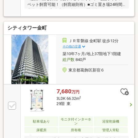
ペット飼育可能！（飼育細則有）■ゴミ置き場24時間
利用可能■7F部分南向き角住戸 開放的なパノラマビ
ューを楽しめます■ウォークインクローゼットを備え
た洋室■玄関にはシューズインクローゼット■いつでも
シティタワー金町
居心地のいいキッチン・ディスポーザー付き・IHクッ
キングヒーター・人造大理石のカウンター・浄水器一
体型ハンドシャワー水栓・静音シンク・プルモーショ
ＪＲ常磐線 金町駅 徒歩12分
ン機能付き引き出し■設備、機能充実なバスルーム・
その他の交通
1418サイズの浴室
築10年7ヶ月/地上37階地下1階建
総戸数
840戸
東京都葛飾区新宿６
7,680
万円
2
3LDK 66.32m
29階 東
モニタ付インターホ
駐車場あり
浴室乾燥機
ン
床暖房
所有権
管理人常駐