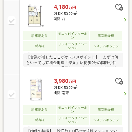
4,180
万円
2
2LDK 50.22m
3階 西
モニタ付インターホ
駐車場あり
浴室乾燥機
ン
リフォームリノベー
所有権
システムキッチン
ション
【営業が感じたここがオススメポイント】・まずは何
といっても京成金町線「柴又」駅徒歩9分の閑静な住
宅街に佇む日当たり通風良好なダイアパレス柴又4階
のご紹介・京成押上線「京成高砂」駅、JR常磐緩行線
「金町」駅も利用できる3駅3線利用可能な便利な立地
3,980
万円
です・フルリノベーション工事完了！いつでもご見学
2
2LDK 50.22m
いただけます・総戸数100戸の大規模マンション！管
4階 南東
理費・修繕費が安く抑えられるのもポイントです・各
お部屋の広さは十分に確保しており、ウォークインク
ローゼットなど収納スペースは充実・リビングフロア
モニタ付インターホ
駐車場あり
浴室乾燥機
ン
は11帖超えの家具の配置がしやすい広々空間・食洗器
リフォームリノベー
付きシステムキッチンや浴室乾燥機など住宅設備は充
所有権
システムキッチン
ション
実
【物件の特徴】・総戸数100戸の大規模マンションで