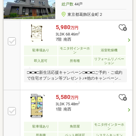
求】又は【フリーダイヤル】へお気軽にお問い合わせ
総戸数
44戸
ください。
東京都葛飾区金町２
5,980
万円
2
3LDK 68.46m
7階 南西
モニタ付インターホ
駐車場あり
浴室乾燥機
ン
リフォームリノベー
即入居可
所有権
ション
□■□■□新生活応援キャンペーン□■□■□ご予約・ご成約
で住宅オプション等プレゼント♪※他のキャンペーンと
の併用はできませんのでご注意下さい。詳細はプレゼ
ント情報をご確認ください♪◇◆◇住宅ローン相談会
実施中◇◆◇随時住宅ローン相談会を開催しておりま
5,580
万円
す♪都市銀行（三菱UFJ銀行/三井住友銀行/りそな銀
2
3LDK 75.48m
行）ネット銀行（auじぶん銀行/SBIネット銀行/イオン
1階 南西
銀行/楽天銀行）その他、地方銀行・信用金庫etc...
15社以上の金融機関からお客様に最適な金融機関とプ
ランをご提案させていただきます。スタッフ一同、素
モニタ付インターホ
駐車場あり
角部屋
ン
敵なお住まいをご提案出来ますよう誠心誠意お手伝い
所有権
ペット相談可
システムキッチン
致します♪