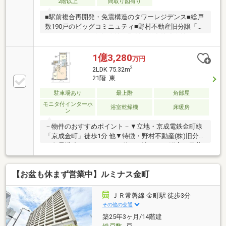
2階以上
間取り図有り
■駅前複合再開発・免震構造のタワーレジデンス■総戸
数190戸のビッグコミニュティ■野村不動産旧分譲「プ
ラウド」シリーズ■旧分譲：野村不動産株式会社
施工：戸田建設株式会社■JR常磐線「金町」駅徒歩2分
■2021年6月竣工・〈21階建・6階部分〉■ホテルライ
1億3,280
万円
クな内廊下設計■専有面積73.68m2＜3LDK+2WIC+SIC
2
2LDK 75.32m
＞■各居室収納あり
21階 東
駐車場あり
最上階
角部屋
モニタ付インターホ
浴室乾燥機
床暖房
ン
－物件のおすすめポイント－▼立地・京成電鉄金町線
「京成金町」徒歩1分 他▼特徴・野村不動産(株)旧分譲
の免震構造タワー・LDKは約20.0帖・LD・洋室の天井
高約2.8mと開放感有・SIC・WIC等、随所に収納有・L
字型バルコニー付▼設備・床暖房(LD一部)・ディスポ
【お盆も休まず営業中】ルミナス金町
ーザー・食洗機・ミストサウナ付浴室暖房乾燥機・宅
配ボックス▼周辺環境・マルエツ金町店 徒歩1分(約
40m)※管理員勤務形態／週7日8:00～17:00(警備員24時
ＪＲ常磐線 金町駅 徒歩3分
間勤務)■ ご希望の住まい探しをお手伝いします
その他の交通
━━━━━・・・物件の詳細・ご相談はお気軽にお問
築25年3ヶ月/14階建
い合わせください。