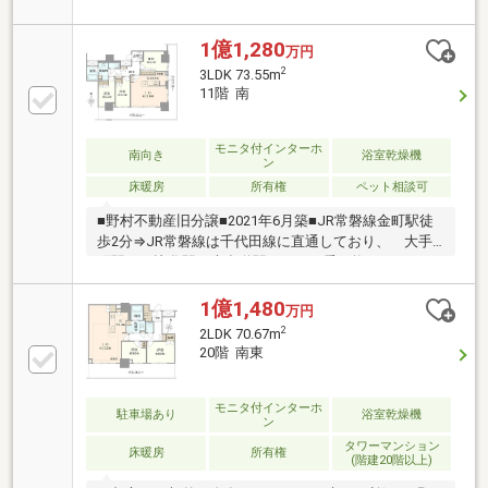
ラウド」シリーズ■旧分譲：野村不動産株式会社
施工：戸田建設株式会社■JR常磐線「金町」駅徒歩2分
■2021年6月竣工・〈21階建・18階部分〉■ホテルライ
1億1,280
万円
クな内廊下設計■専有面積56.56m2＜2LDK+N＋C＞■全
2
3LDK 73.55m
居室バルコニーに面するワイドスパン設計■各居室収
11階 南
納あり＋シューズインクローク■ディスポーザー採用■
野村の仲介＋あんしん設備補修実施物件■各階ゴミ置
き場あり（24時間利用可）
モニタ付インターホ
南向き
浴室乾燥機
ン
床暖房
所有権
ペット相談可
■野村不動産旧分譲■2021年6月築■JR常磐線金町駅徒
歩2分⇒JR常磐線は千代田線に直通しており、 大手
町駅、日比谷駅、表参道駅などに 乗り換えなしでア
クセス可。■京成金町線京成金町駅徒歩1分■南東角住
戸 南面は9850mmのワイドスパン。 32.44m2の二
1億1,480
万円
面バルコニー、 陽当たり、通風良好■花火大会を望
2
2LDK 70.67m
む■分譲時オプション ・御影石の食器棚設置 ・エ
20階 南東
コカラット（6.4帖洋室） ・全身鏡
モニタ付インターホ
駐車場あり
浴室乾燥機
ン
タワーマンション
床暖房
所有権
(階建20階以上)