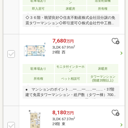
駐車場あり
浴室乾燥機
ン
時間ゴミ出し可能
即入居可
床暖房
所有権
◇３６階・眺望良好◇住友不動産株式会社旧分譲の免
震タワーマンション◇即引渡可◇株式会社竹中工務店
施工◇３７階建免震タワーマンション◇総戸数７００
戸（タワー棟）のビッグコミュニティ！◇大規模マン
ションならではの設備・仕様が充実・二重床、二重天
7,680
万円
井・オートロックシステム、ハンズフリーキー、防犯
2
3LDK 67.91m
カメラ・２４時間ゴミ出し可能、各階にゴミ置場あ
29階 西
り・コンシェルジュサービス、宅配ボックス・床暖
房、浴室乾燥機、ディスポーザー◇ペット飼育可能
（規約制限あり）◇２０２６年４月にハウスクリーニ
モニタ付インターホ
駐車場あり
床暖房
ン
ング実施済み【周辺情報】▽いなげや金町店まで７０
タワーマンション
ｍ（徒歩１分）
所有権
ペット相談可
(階建20階以上)
● マンションのポイント‥…━……━‥……━‥……・37階
建て免震タワーマンション・総戸数（タワー棟）700
戸のビッグコミュニティ・各階ゴミ置き場（24時間ゴ
ミ出し可能）・コンシェルジュサービスあり（クリー
ニング、荷物発送、ゲストルーム予約等）・ゲストル
8,180
万円
ーム（1泊5 000円）・TVモニター付オートロック、宅
2
3LDK 67.37m
配ボックス有・ペット飼育可（細則あり）● お部屋
29階 東
のポイント‥…━……━‥……━‥……・3LDKタイプ・床暖