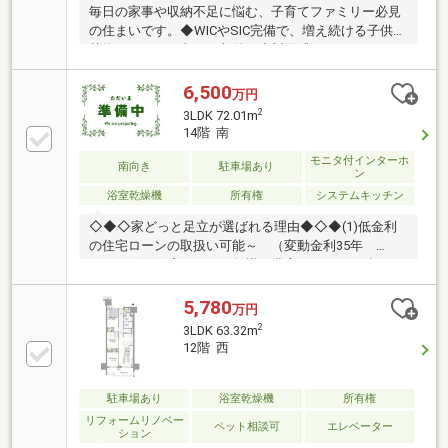
毎日の家事や収納不足に悩む、子育てファミリー必見
の住まいです。◆WICやSIC完備で、増え続ける子供の
荷物もスッキリ丸ごと収納！◆対面式キッチンからリ
ビングが見渡せ、お料理中も子供の様子に目が届く◆
隣接住戸がないため、隣を気にする生活音のストレス
6,500
万円
から解放されます青砥駅からのアクセスも良く、都心
2
3LDK 72.01m
への毎日の通勤もラクラク。奥戸小学校まで650m（徒
14階 南
歩9分）と、毎日の通学環境も安心です。スマホ下部
モニタ付インターホ
の3Dビューで実際の広さや使いやすい生活動線をチェ
南向き
駐車場あり
ン
ック！気になる方は今すぐ【見学予約】ボタンからお
浴室乾燥機
所有権
システムキッチン
気軽にお問い合わせください。
◇◆◇家どっと足立が選ばれる理由◆◇◆(1)低金利
の住宅ローンの取扱い可能～ （変動金利35年
0.68％）(2)住宅ローンの知識が豊富でローンに強い～
(3)ライフプランナーとの打合せが出来る～（無料）～
【今のお客様のご状況をお聞かせください】～◆毎月
5,780
万円
支払う住居費って自分達はいくらなら大丈夫かな。◆
2
3LDK 63.32m
歳を重ねてもずっと安心して暮らせる場所がいい！◆
12階 西
購入はしたいけど、手続きとか税金とか色々心配。期
待も大きい反面、悩みや不安も多いと思います。不動
産売買専門店でお客様と一緒に悩んできた数が多い私
駐車場あり
浴室乾燥機
所有権
達だから解決出来る問題があります。
リフォームリノベー
ペット相談可
エレベーター
ション