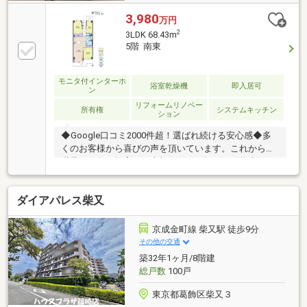
3,980
万円
2
3LDK 68.43m
5階 南東
モニタ付インターホ
浴室乾燥機
即入居可
ン
リフォームリノベー
所有権
システムキッチン
ション
◆Google口コミ2000件超！選ばれ続ける安心感◆多
くのお客様から喜びの声を頂いています。これからも
満足されるご提案で、素敵な住まい探しをお約束しま
す。◆購入はゴールではなく幸せな未来へのスタート
◆住み始めてからの不安や悩みも、TOHO HOUSE
ダイアパレス柴又
CLUBが将来サポート。お客様一人ひとりの安心を守る
ため、いつもずっと人生に寄り添い、豊かな未来を支
え続けます。◆ローン相談大歓迎！頭金0円からの購
京成金町線 柴又駅 徒歩9分
入も可能◆将来のライフイベントを見据え、無理のな
その他の交通
い資金計画をプロがアドバイス。お問合せは【資料請
築32年1ヶ月/8階建
求】又は【フリーダイヤル】へお気軽にお問い合わせ
総戸数
100戸
ください。
東京都葛飾区柴又３