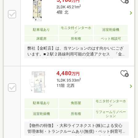
万円
は食器洗浄乾燥機、ディスポーザー付きです■雨の日
2
2LDK 45.21m
のお洗濯に活躍できる浴室換気乾燥機付きです■ペッ
4階 北
ト飼育可能（使用細則有り）・セブン－イレブン 東
金町店まで徒歩４分(約300m)・まいばすけっと 東金
町３丁目店まで徒歩４分(約300m)・社会医療法人 社
モニタ付インターホ
駐車場あり
浴室乾燥機
ン
団光仁会 第一病院まで徒歩２分(約130m)
床暖房
所有権
ペット相談可
弊社【金町店】は、当マンションのはす向かいにござ
います。■２駅２路線利用可能の交通アクセス 「金
町」駅 徒歩7分、「京成金町」駅 徒歩9分の立地■ペッ
ト飼育可能（細則有）■ＴＶモニター付きオートロッ
クシステム■新耐震基準＆管理・セキュリティ体制良
4,480
万円
好■ 宅配ボックス有り■充実な設備・仕様 ・ガス温水
2
1LDK 35.33m
式床暖房・食器洗浄乾燥機・ディスポーザー ・浴室
11階 北西
換気乾燥機・室内ホスクリーン ・ラクセスキーで自
動解錠■サブエントランスホールにワーキングスペー
スあり■居住者専用の共用レンタサイクルありご見
モニタ付インターホ
駐車場あり
角部屋
ン
学・詳細などお気軽にお問合わせ下さい。当マンショ
リフォームリノベー
ン別部屋のご案内も承ります。
浴室乾燥機
所有権
ション
【物件の特徴】・大和ライフネクスト(株)による安心
管理体制・トランクルームあり(無償)・ペット飼育可
(細則有)・オートロック、宅配ボックス完備【リノベ