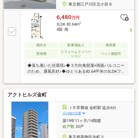
東京都江戸川区北小岩８
6,480
万円
2
3LDK 82.64m
4階 南
南向き
駐車場あり
角部屋
リフォームリノベー
所有権
ペット相談可
ション
◆落ち着いた住環境♪◆３方向角部屋×両面バルコニー
のため、通風良好♪◆ゆとりある82.64平米の3LDKファ
ミリータイプ♪◆ペットと一緒に暮らせます（細則あ
り）♪【株式会社リビングライフ】創業35年の信頼で
未公開情報多数のリビングライフがご紹介します。宅
アクトヒルズ金町
建士×FP×住宅ローンアドバイザーの資格を併せ持つ
『ライフ・エキスパート・プランナー』がお客様の老
後も見据えたライフプランを無料作成。お気軽にご相
ＪＲ常磐線 金町駅 徒歩6分
談下さい！☆物件のお問合せは〈0120-502-278〉☆
その他の交通
築19年11ヶ月/14階建
総戸数
30戸
東京都葛飾区金町５