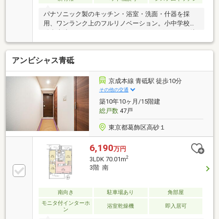
パナソニック製のキッチン・浴室・洗面・什器を採
用、ワンランク上のフルリノベーション。小中学校、
総合病院、スーパー、コンビニ、ドラッグストアが徒
歩10分以内で便利な住環境です
アンビシャス青砥
京成本線 青砥駅 徒歩10分
その他の交通
築10年10ヶ月/15階建
総戸数
47戸
東京都葛飾区高砂１
6,190
万円
2
3LDK 70.01m
3階 南
南向き
駐車場あり
角部屋
モニタ付インターホ
浴室乾燥機
即入居可
ン