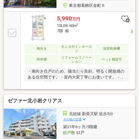
東京都葛飾区金町６
5,990
万円
2
1SLDK 60m
7階 南
モニタ付インターホ
南向き
浴室乾燥機
ン
リフォームリノベー
所有権
ペット相談可
ション
・南向き住戸のため、陽当たり良好。明るく開放感の
ある住空間です。・室内大変丁寧にお使いです。・リ
フォーム履歴あり（2020年3月実施） 洗面化粧台交
換、トイレ交換、全フローリング張替、全クロス貼
替、洗濯機用防水パン交換、ガス給湯器交換、エアコ
ゼファー北小岩クリアス
ン新規設置（LDK）ほか・アウトフレーム工法採用。
柱の出っ張りが少なく、家具配置がしやすい設計で
す。・ペット飼育可能（飼育細則あり）・安心のTVモ
北総線 新柴又駅 徒歩5分
ニター付オートロック・不在時に便利な宅配ボック
その他の交通
ス・雨の日のお洗濯にも便利な浴室換気乾燥機・遮音
築21年6ヶ月/5階建
性、安全性、メンテナンス性に配慮した二重床・二重
総戸数
32戸
天井