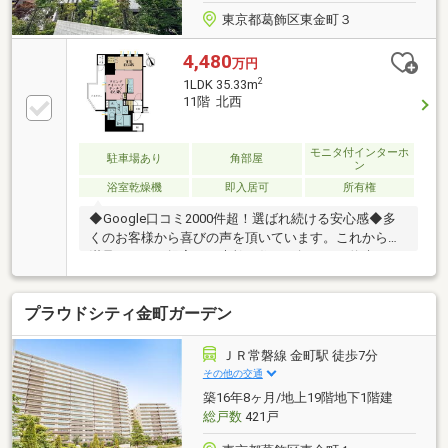
東京都葛飾区東金町３
4,480
万円
2
1LDK 35.33m
11階 北西
モニタ付インターホ
駐車場あり
角部屋
ン
浴室乾燥機
即入居可
所有権
◆Google口コミ2000件超！選ばれ続ける安心感◆多
くのお客様から喜びの声を頂いています。これからも
満足されるご提案で、素敵な住まい探しをお約束しま
す。◆購入はゴールではなく幸せな未来へのスタート
◆住み始めてからの不安や悩みも、TOHO HOUSE
プラウドシティ金町ガーデン
CLUBが将来サポート。お客様一人ひとりの安心を守る
ため、いつもずっと人生に寄り添い、豊かな未来を支
え続けます。◆ローン相談大歓迎！頭金0円からの購
ＪＲ常磐線 金町駅 徒歩7分
入も可能◆将来のライフイベントを見据え、無理のな
その他の交通
い資金計画をプロがアドバイス。お問合せは【資料請
築16年8ヶ月/地上19階地下1階建
求】又は【フリーダイヤル】へお気軽にお問い合わせ
総戸数
421戸
ください。