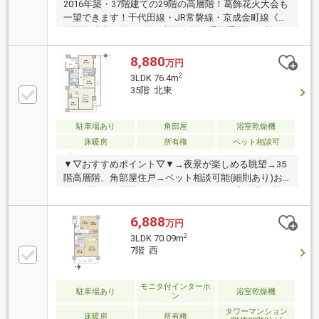
2016年築・37階建ての29階の高層階！葛飾花火大会も
一望できます！千代田線・JR常磐線・京成金町線《金
町駅》徒歩12分！3路線利用可能で通勤通学に便利！
お出掛けにもアクセス良好！10.5帖のリビングダイニ
ングには寒い日にありがたい床暖房付！24時間有人管
8,880
万円
理による手厚いセキュリティ体制・オートロックで防
2
3LDK 76.4m
犯面も安心！ラグジュアリーな共有部分も魅力的！＝
35階 北東
＝＝＝＝＝＝＝＝＝＝＝＝＝＝＝＝＝＝＝＝＝＝＝＝
＝◇現地のご案内は勿論、周辺物件のご紹介もさせて
いただきます◇ ◆資金プランや住宅ローンなどお気軽
駐車場あり
角部屋
浴室乾燥機
にご相談ください◆ ＝＝＝＝＝＝＝＝＝＝＝＝＝＝＝
床暖房
所有権
ペット相談可
＝＝＝＝＝＝＝＝＝＝＝
▼▽おすすめポイント▽▼→夜景が楽しめる眺望→35
階高層階、角部屋住戸→ペット相談可能(細則あり)お
住まい探しは弊社にお任せください♪・個室で落ち着
いた環境の中、何でもご相談いただけます・不動産会
社専用の物件情報システムをご覧いただきお住まい探
6,888
万円
しができます・専用の資金計画シミュレーションを使
2
3LDK 70.09m
用し、お客様に合わせた資金計画・ライフプランのご
7階 西
提案をいたします・お住まいのお悩みがありましたら
お気軽にご相談ください購入・売却はもちろん住み替
えや投資など…お客様のご要望に応じた最適なご提案
モニタ付インターホ
駐車場あり
浴室乾燥機
ン
をいたします♪
タワーマンション
床暖房
所有権