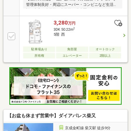
管理体制良好・周辺にスーパー・コンビニなど生活施
設が充実・小学校・中学校も徒歩圏でファミリーにも
適した環境【リノベーション内容】・システムキッチ
ン交換（食洗機付）・洗面化粧台交換・ユニットバス
3,280
万円
交換（浴室乾燥機付）・給湯器交換（追焚付）・トイ
2
3DK 50.22m
レ交換・洗濯パン交換・照明器具交換・建具交換・フ
5階 西
ローリング貼替・フロアタイル貼替・クロス貼替・エ
アコン設置・専有部内給排水管一部更新《アフターサ
ービス保証付》～住んでからでも安心・安全をサポー
駐車場あり
角部屋
オートロック
ト～ 水まわりトラブルは365日対応で安心です。詳し
所有権
エレベーター
2階以上
くはお問い合わせ下さい
【お盆も休まず営業中】ダイアパレス柴又
京成金町線 柴又駅 徒歩9分