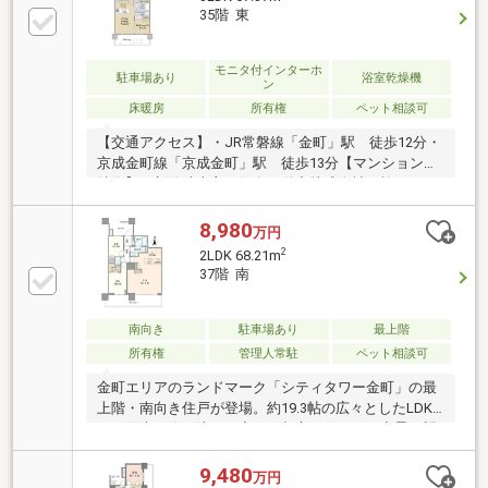
棟：140戸】・ＴＶモニター付オートロック・ダブル
35階 東
オートロックシステム・ハンズフリーキー採用・２４
時間オンラインセキュリティ・宅配ロッカー・ペット
飼育可（規約等の制限有）・二重床／二重天井・２４
モニタ付インターホ
駐車場あり
浴室乾燥機
ン
時間ゴミ出し可能
床暖房
所有権
ペット相談可
【交通アクセス】・JR常磐線「金町」駅 徒歩12分・
京成金町線「京成金町」駅 徒歩13分【マンションの
特徴】・新築時売主：住友不動産株式会社・施 工：
株式会社竹中工務店・築年月：2016年2月築・構
造：鉄筋コンクリート造37階建・免震構造タワーマン
8,980
万円
ション・総戸数：840戸【タワー棟700戸、レジデンス
2
2LDK 68.21m
棟：140戸】・ＴＶモニター付オートロック・ダブル
37階 南
オートロックシステム・ハンズフリーキー採用・２４
時間オンラインセキュリティ・宅配ロッカー・ペット
飼育可（規約等の制限有）・二重床／二重天井・２４
南向き
駐車場あり
最上階
時間ゴミ出し可能
所有権
管理人常駐
ペット相談可
金町エリアのランドマーク「シティタワー金町」の最
上階・南向き住戸が登場。約19.3帖の広々としたLDK
には陽光が降り注ぎ、夜には都心のパノラマ夜景を望
む贅沢なひとときを楽しむことができます。広大な水
元公園の豊かな緑を身近に享受しながら、都心へダイ
9,480
万円