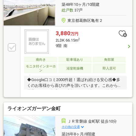
近く、『子育て』にも最適な住環境◆自然を身近に感
築48年10ヶ月/10階建
じることができ、「成田空港」へのアクセスも楽々可
総戸数
37戸
能～是非『実際の目』でご確認ください！！～
東京都葛飾区亀有２
3,880
万円
2
2LDK 66.15m
9階 南
南向き
駐車場あり
角部屋
モニタ付インターホ
浴室乾燥機
即入居可
ン
◆Google口コミ2000件超！選ばれ続ける安心感◆多
くのお客様から喜びの声を頂いています。これからも
満足されるご提案で、素敵な住まい探しをお約束しま
す。◆購入はゴールではなく幸せな未来へのスタート
◆住み始めてからの不安や悩みも、TOHO HOUSE
ライオンズガーデン金町
CLUBが将来サポート。お客様一人ひとりの安心を守る
ため、いつもずっと人生に寄り添い、豊かな未来を支
え続けます。◆ローン相談大歓迎！頭金0円からの購
ＪＲ常磐線 金町駅 徒歩10分
入も可能◆将来のライフイベントを見据え、無理のな
その他の交通
い資金計画をプロがアドバイス。お問合せは【資料請
築26年8ヶ月/8階建