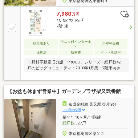
東京都葛飾区東金町１
7,980
万円
2
3SLDK 72.19m
7階 東
モニタ付インターホ
駐車場あり
浴室乾燥機
ン
床暖房
所有権
ペット相談可
・野村不動産旧分譲「PROUD」シリーズ・総戸数421
戸のビッグコミュニティ・2010年1月築・7階東向き住
戸・72.19m2 3LDK＋WIC＋納戸・各居室に収納あ
り・ペット飼育可能(規約有)・宅配ボックス設置～充
実した共用施設～・ライブラリー・ゲストルーム・多
【お盆も休まず営業中】ガーデンプラザ柴又弐番館
目的ルーム・キッズルーム・ラウンジ・カフェ・ミニ
ショップ
京成金町線 柴又駅 徒歩9分
その他の交通
築41年10ヶ月/11階建
総戸数
327戸
東京都葛飾区柴又２