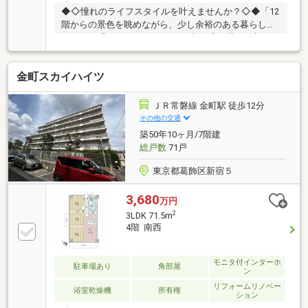
◆◇憧れのライフスタイルを叶えませんか？◇◆「12
階からの景色を眺めながら、少し余裕のある暮らしが
したい」「WICやSICがあって、生活感を隠せる家に住
みたい」「駅徒歩10分で、資産価値も安心できるマン
ションを選びたい」※※物件の特徴※※京成線「青砥」駅
金町スカイハイツ
徒歩10分の恵まれた立地です。忙しい日々に、ちょっ
と息抜きに流行りのカフェへちょっとゆとりがある
そんなライフスタイルが叶います。大切なペットとも
ＪＲ常磐線 金町駅 徒歩12分
一緒に暮らせます。（細則あり）～ご条件の近い他物
その他の交通
件も一緒にご提案いたします。まずはお問い合わせく
築50年10ヶ月/7階建
ださい。
総戸数
71戸
東京都葛飾区新宿５
3,680
万円
2
3LDK 71.5m
4階 南西
モニタ付インターホ
駐車場あり
角部屋
ン
リフォームリノベー
浴室乾燥機
所有権
ション