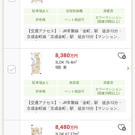
房（リビング・ダイニング）・キッチンディスポーザ
ー・29階高層階、西向き住戸・バルコニーから富士山
駐車場あり
浴室乾燥機
床暖房
やスカイツリー、夏には花火大会をご覧になれます。
タワーマンション
所有権
ペット相談可
(階建20階以上)
【交通アクセス】・JR常磐線「金町」駅 徒歩12分・
京成金町線「京成金町」駅 徒歩13分【マンションの
特徴】・新築時売主：住友不動産株式会社・施 工：
株式会社竹中工務店・築年月：2016年2月築・構
造：鉄筋コンクリート造37階建・免震構造タワーマン
8,380
万円
ション・総戸数：840戸【タワー棟700戸、レジデンス
2
3LDK 76.4m
棟：140戸】・ＴＶモニター付オートロック・ダブル
9階 東
オートロックシステム・ハンズフリーキー採用・２４
時間オンラインセキュリティ・宅配ロッカー・ペット
飼育可（規約等の制限有）・二重床／二重天井・２４
駐車場あり
角部屋
床暖房
時間ゴミ出し可能
タワーマンション
所有権
ペット相談可
(階建20階以上)
【交通アクセス】・JR常磐線「金町」駅 徒歩12分・
京成金町線「京成金町」駅 徒歩13分【マンションの
特徴】・新築時売主：住友不動産株式会社・施 工：
株式会社竹中工務店・築年月：2016年2月築・構
造：鉄筋コンクリート造37階建・免震構造タワーマン
8,480
万円
ション・総戸数：840戸【タワー棟700戸、レジデンス
2
3LDK 67.37m