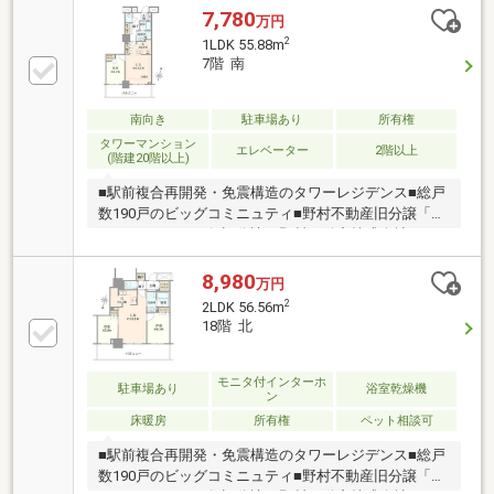
7,780
万円
2
1LDK 55.88m
7階 南
南向き
駐車場あり
所有権
タワーマンション
エレベーター
2階以上
(階建20階以上)
■駅前複合再開発・免震構造のタワーレジデンス■総戸
数190戸のビッグコミニュティ■野村不動産旧分譲「プ
ラウド」シリーズ■旧分譲：野村不動産株式会社
施工：戸田建設株式会社■JR常磐線「金町」駅徒歩2分
■2021年6月竣工・〈21階建・7階部分〉■ホテルライ
8,980
万円
クな内廊下設計■専有面積55.88m2＜1LDK+WIC＞■シ
2
2LDK 56.56m
ステム収納＋WIC■ペット飼育可（細則あり）
18階 北
モニタ付インターホ
駐車場あり
浴室乾燥機
ン
床暖房
所有権
ペット相談可
■駅前複合再開発・免震構造のタワーレジデンス■総戸
数190戸のビッグコミニュティ■野村不動産旧分譲「プ