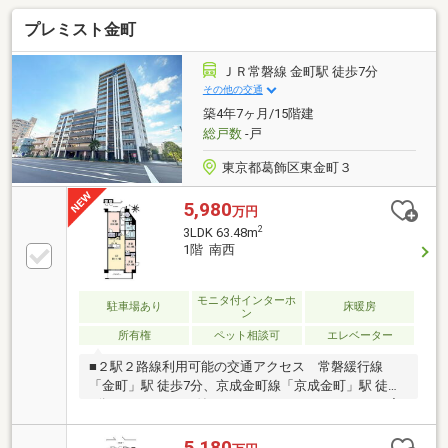
プレミスト金町
ＪＲ常磐線 金町駅 徒歩7分
その他の交通
築4年7ヶ月/15階建
総戸数
-戸
東京都葛飾区東金町３
5,980
万円
2
3LDK 63.48m
1階 南西
モニタ付インターホ
駐車場あり
床暖房
ン
所有権
ペット相談可
エレベーター
■２駅２路線利用可能の交通アクセス 常磐緩行線
「金町」駅 徒歩7分、京成金町線「京成金町」駅 徒歩
9分■ＴＶモニター付きオートロックシステム ■ 宅
配ボックス有り■ダイニングは足元からポカポカの快
適なガス温水式床暖房付きです■システムキッチンに
5,180