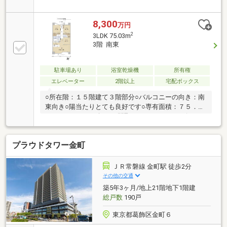
・大和ハウス工業（株）旧分譲「プレミスト」シリー
ズ ・宅配ボックス ・サブエントランスホール（ワーキ
ングスペース）▼住戸の設備・ガス温水式床暖房・デ
8,300
万円
ィスポーザー・食器洗い乾燥機・キッチンマグネット
2
3LDK 75.03m
パネル・オートバスリモコン・節水トイレ・複層ガラ
3階 南東
ス・カラーモニター付インターホン・防犯サムターン
▼アクセス・千代田線直通 常磐緩行線「金町」徒歩
7分・京成電鉄金町線「金町」徒歩9分
駐車場あり
浴室乾燥機
所有権
エレベーター
2階以上
宅配ボックス
○所在階：１５階建て３階部分○バルコニーの向き：南
東向き○陽当たりとても良好です○専有面積：７５．０
３㎡（２２．６９坪）／間取り：３ＬＤＫ○リビン
グ・ダイニングに床暖房設備あり○便利なディスポー
ザー付き○ペット飼育可能（規約による制限あり）○ハ
プラウドタワー金町
ンズフリーシステム採用で、スムーズに出入り可能○
敷地内には、ゆったり歩ける自主管理公園設置○１階
サブエントランスホールには、ワーキングスペースあ
ＪＲ常磐線 金町駅 徒歩2分
り○宅配ボックスあり
その他の交通
築5年3ヶ月/地上21階地下1階建
総戸数
190戸
東京都葛飾区金町６