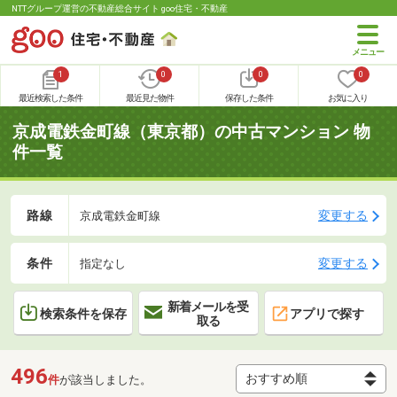
NTTグループ運営の不動産総合サイト goo住宅・不動産
1
0
0
0
最近検索した条件
最近見た物件
保存した条件
お気に入り
京成電鉄金町線（東京都）の中古マンション 物
件一覧
路線
変更する
京成電鉄金町線
条件
変更する
指定なし
新着メールを受
検索条件を保存
アプリで探す
取る
496
件
が該当しました。