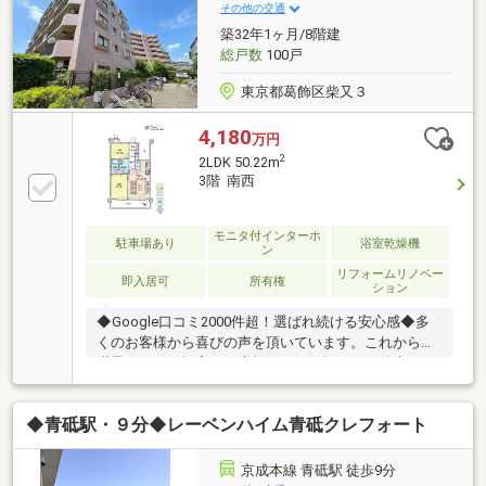
その他の交通
築32年1ヶ月/8階建
総戸数
100戸
東京都葛飾区柴又３
4,180
万円
2
2LDK 50.22m
3階 南西
モニタ付インターホ
駐車場あり
浴室乾燥機
ン
リフォームリノベー
即入居可
所有権
ション
◆Google口コミ2000件超！選ばれ続ける安心感◆多
くのお客様から喜びの声を頂いています。これからも
満足されるご提案で、素敵な住まい探しをお約束しま
す。◆購入はゴールではなく幸せな未来へのスタート
◆住み始めてからの不安や悩みも、TOHO HOUSE
◆青砥駅・９分◆レーベンハイム青砥クレフォート
CLUBが将来サポート。お客様一人ひとりの安心を守る
ため、いつもずっと人生に寄り添い、豊かな未来を支
え続けます。◆ローン相談大歓迎！頭金0円からの購
京成本線 青砥駅 徒歩9分