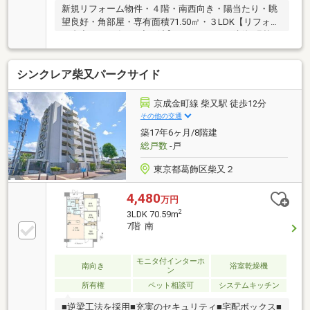
新規リフォーム物件・４階・南西向き・陽当たり・眺
望良好・角部屋・専有面積71.50㎡・３LDK【リフォー
ム内容：2026年6月完了済】■フローリング新規張替■
システムキッチン・ユニットバス新規交換■シャワー
トイレ新規交換■洗面化粧台・給湯器新規交換■照明器
シンクレア柴又パークサイド
具新規設置■その他、ハウスクリーニング等【本物件
の特徴】●いつも快適・広々リビングダイニング●家族
の会話もはずむ・カウンターキッチン●荷物の整理に
京成金町線 柴又駅 徒歩12分
便利・収納豊富●お掃除もらくらく・フローリング●洗
その他の交通
濯物が干せる・浴室換気乾燥機
築17年6ヶ月/8階建
総戸数
-戸
東京都葛飾区柴又２
4,480
万円
2
3LDK 70.59m
7階 南
モニタ付インターホ
南向き
浴室乾燥機
ン
所有権
ペット相談可
システムキッチン
■逆梁工法を採用■充実のセキュリティ■宅配ボックス■