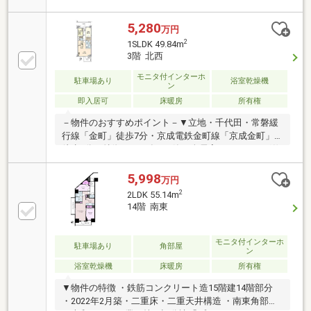
ーション内容】・キッチン水栓交換・洗面化粧台水栓
交換・ユニットバス水栓交換・トイレ手洗水栓交換・
5,280
万円
トイレ交換・フロアタイル一部貼替・クロス貼替・ク
2
1SLDK 49.84m
リーニング等《アフターサービス保証付》～住んでか
3階 北西
らでも安心・安全をサポート～ 水まわりトラブルは
365日対応で安心です。 詳しくはお問い合わせ下さ
モニタ付インターホ
駐車場あり
浴室乾燥機
ン
い！
即入居可
床暖房
所有権
－物件のおすすめポイント－▼立地・千代田・常磐緩
行線「金町」徒歩7分・京成電鉄金町線「京成金町」
徒歩8分▼特徴・2022年2月築・全居室フローリング仕
様の1SLDK・約4.5帖の洋室にWICを設置・サービスス
ペースは窓・収納付▼設備・LDに床暖房・食洗機・デ
5,998
万円
ィスポーザー・浄水器・浴室乾燥機・複層ガラス・ラ
2
2LDK 55.14m
クセスキー・宅配ボックス▼周辺環境・まいばすけっ
14階 南東
と東金町3丁目店 徒歩4分(約300m)※サービスバルコニ
ー0.84平米は室外機置場です■ ご希望の住まい探しを
お手伝いします ━━━━━・・・物件の詳細・ご相談
モニタ付インターホ
駐車場あり
角部屋
ン
はお気軽にお問い合わせください。
浴室乾燥機
床暖房
所有権
▼物件の特徴 ・鉄筋コンクリート造15階建14階部分
・2022年2月築・二重床・二重天井構造 ・南東角部屋