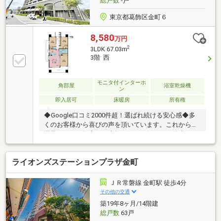
総戸数
-戸
東京都葛飾区金町６
8,580
万円
2
3LDK 67.03m
3階 西
モニタ付インターホ
角部屋
浴室乾燥機
ン
即入居可
床暖房
所有権
◆Google口コミ2000件超！選ばれ続ける安心感◆多
くのお客様から喜びの声を頂いています。これからも
満足されるご提案で、素敵な住まい探しをお約束しま
す。◆購入はゴールではなく幸せな未来へのスタート
◆住み始めてからの不安や悩みも、TOHO HOUSE
ライオンズステーションプラザ金町
CLUBが将来サポート。お客様一人ひとりの安心を守る
ため、いつもずっと人生に寄り添い、豊かな未来を支
え続けます。◆ローン相談大歓迎！頭金0円からの購
ＪＲ常磐線 金町駅 徒歩4分
入も可能◆将来のライフイベントを見据え、無理のな
その他の交通
い資金計画をプロがアドバイス。お問合せは【資料請
築19年8ヶ月/14階建
求】又は【フリーダイヤル】へお気軽にお問い合わせ
総戸数
63戸
ください。