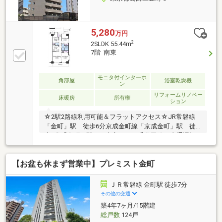
5,280
万円
2
2SLDK 55.44m
7階 南東
モニタ付インターホ
角部屋
浴室乾燥機
ン
リフォームリノベー
床暖房
所有権
ション
☆2駅2路線利用可能＆フラットアクセス☆JR常磐線
「金町」駅 徒歩6分京成金町線「京成金町」駅 徒
歩5分「金町」駅より東京メトロ千代田線へ直通運転♪
大手町駅まで約26分 表参道駅まで約40分京成金町線
からは成田空港方面へのアクセスも良好◎駅前には24
【お盆も休まず営業中】プレミスト金町
時間営業の「グルメシティ」、物件近くには深夜まで
営業の「マルエツ」や「まいばすけっと」があり毎日
のお買い物に便利☆彡▼リフォーム歴あり▼（2020年
ＪＲ常磐線 金町駅 徒歩7分
11月実施済）設備交換：浴室・トイレ▽物件の
その他の交通
POINT▽・全居室収納有・24時間ゴミ出し可・エレベ
築4年7ヶ月/15階建
ーター有・宅配ロッカー有・床暖房有・浴室乾燥機
総戸数
124戸
有・温水洗浄便座有