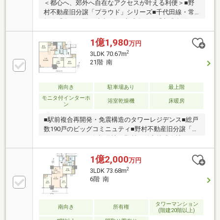
＜都心へ、郊外へ自在なアクセスが叶える利便＞■野
村不動産旧分譲「プラウド」シリーズ■千代田線・常
磐線『金町』駅 徒歩2分 京成金町線『京成金町』
駅徒歩2分■産・学・官・民一体の駅前複合再開発タワ
ー■こだわりのつまった充実のオプション仕様によ
1億1,980
万円
り 豊かな暮らしをサポート！■暮らしやすさをかな
2
3LDK 70.67m
える、機能的な設備・仕様 美しさと共に家事のしや
21階 南
すさにも配慮されています！■オートロックシステ
ム・24時間有人管理システムなど、 永く、安心して
暮らせるセキュリティーが導入されています
南向き
駐車場あり
最上階
モニタ付インターホ
浴室乾燥機
床暖房
ン
■駅前複合再開発・免震構造のタワーレジデンス■総戸
数190戸のビッグコミニュティ■野村不動産旧分譲「プ
ラウド」シリーズ■旧分譲：野村不動産株式会社
施工：戸田建設株式会社■2021年6月竣工・〈21階建・
最上階部分〉■最大天井高2，800mm 最大サッシ高
1億2,000
万円
2，300mm■専有面積70.67m2 3LDK■JR常磐線「金
2
3LDK 73.68m
町」駅徒歩2分⇒JR常磐線は東京メトロ千代田線に直
6階 南
通しており、 「大手町」駅、「日比谷」駅、「表参
道」駅などに 乗り換えなしで到達可能です。
タワーマンション
南向き
所有権
(階建20階以上)