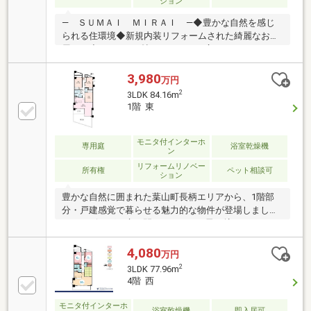
ション
― ＳＵＭＡＩ ＭＩＲＡＩ ―◆豊かな自然を感じ
られる住環境◆新規内装リフォームされた綺麗なお部
屋です◆LDKは16.4帖のゆとりある広さでゆったりと
過ごせます◆全居室5帖以上、クローゼット付き◆リ
ビングを見渡せる開放的な対面式キッチン◆水回り設
3,980
万円
備も一新で気持ちよく新生活をスタートできます◆毎
2
3LDK 84.16m
日の暮らしを快適にする設備も充実しています◆ペッ
1階 東
ト飼育可能（細則有） 【東宝ハウス横浜】提携銀
行 横浜銀行 変動金利35年の場合 金利 年0.92％
お問い合わせは【フリーダイヤル：0120-759-655】ま
モニタ付インターホ
専用庭
浴室乾燥機
ン
でお気軽にどうぞ♪
リフォームリノベー
所有権
ペット相談可
ション
豊かな自然に囲まれた葉山町長柄エリアから、1階部
分・戸建感覚で暮らせる魅力的な物件が登場しまし
た。リビングの扉を開けると、目に飛び込んでくるの
は約20.1帖の広々としたLDK。約24㎡の専用庭（芝生
張替え済み）は室内にいながらも開放感を感じられ、
4,080
万円
マンションでありながらお庭のある暮らしを満喫でき
2
3LDK 77.96m
ます。令和7年7月、こだわりのリノベーション。内容/
4階 西
システムキッチン（食洗機付）、ユニットバス、洗面
台、ウォシュレットトイレ、フローリング・フロアタ
モニタ付インターホ
浴室乾燥機
即入居可