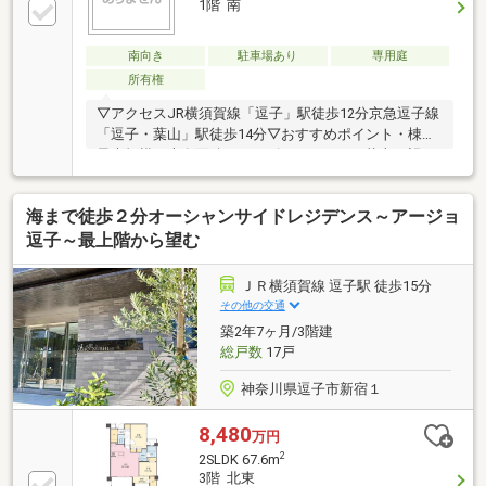
1階 南
なる住まい LDKと廊下には贅沢なオーク材の突き板フ
ローリングを採用。 天井にもオーク材のパネルを施
南向き
駐車場あり
専用庭
し、自然の温もりを感じる上質なデザインへと仕上げ
ています。メゾネットタイプで、地下のベッドルーム
所有権
には光を取り込むドライエリアを完備。
▽アクセスJR横須賀線「逗子」駅徒歩12分京急逗子線
「逗子・葉山」駅徒歩14分▽おすすめポイント・棟内
最大規模の専有面積・シーズンによっては花火を望め
ます・サーフボード置き場あり・テラスや専用庭あ
り・住戸アクセスも便利な100％駐車場【専有面積詳
海まで徒歩２分オーシャンサイドレジデンス～アージョ
細】■専有面積：107.20㎡（約32.42坪）■テラス面
積：9.90㎡（約2.99坪）■ポーチ面積：4.06㎡（約1.22
逗子～最上階から望む
坪）■専用庭面積：10.61㎡（3.20坪）ドライエリア面
積：6.37㎡（約1.92坪）【駐車場】※駐車場6台サブリ
ＪＲ横須賀線 逗子駅 徒歩15分
ース契約中。ご利用には申し出より3か月を要しま
その他の交通
す。
築2年7ヶ月/3階建
総戸数
17戸
神奈川県逗子市新宿１
8,480
万円
2
2SLDK 67.6m
3階 北東