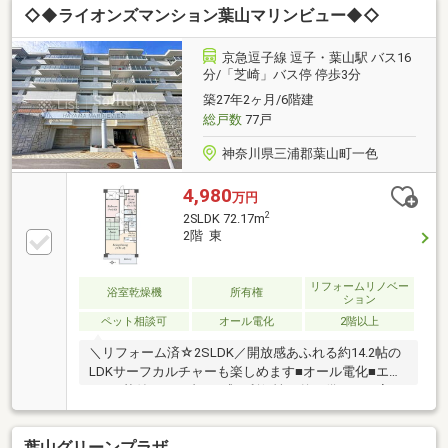
◇◆ライオンズマンション葉山マリンビュー◆◇
付いています！
京急逗子線 逗子・葉山駅 バス16
分/「芝崎」バス停 停歩3分
築27年2ヶ月/6階建
総戸数
77戸
神奈川県三浦郡葉山町一色
4,980
万円
2
2SLDK 72.17m
2階 東
リフォームリノベー
浴室乾燥機
所有権
ション
ペット相談可
オール電化
2階以上
＼リフォーム済☆2SLDK／開放感あふれる約14.2帖の
LDKサーフカルチャーも楽しめます■オール電化■エア
コン4基付き■リゾート感と利便性を兼ね備えた一室■
機能性に優れた設備で心地よい暮らし■ペット飼育可
（飼育細則有）【2025年9月リフォーム完了】・キッ
葉山グリーンプラザ
チン・浴室・洗面・トイレ・フローリング（LDK・洋