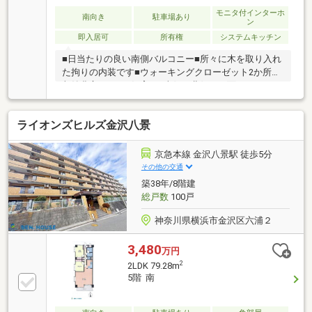
モニタ付インターホ
南向き
駐車場あり
ン
即入居可
所有権
システムキッチン
■日当たりの良い南側バルコニー■所々に木を取り入れ
た拘りの内装です■ウォーキングクローゼット2か所と
収納豊富■ペット飼育可■南側、北側の両面バルコニー
■コンビニやドラッグストアと周辺に買い物施設が充
実
ライオンズヒルズ金沢八景
京急本線 金沢八景駅 徒歩5分
その他の交通
築38年/8階建
総戸数
100戸
神奈川県横浜市金沢区六浦２
3,480
万円
2
2LDK 79.28m
5階 南