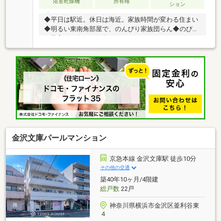
浴室乾燥機
所有権
ション
◆平日は駅近。休日は海近。家族時間が変わる住まい
◆明るい東南角部屋で、のんびり家族団らん◆のびの
び子育て、海のある街で
金沢文庫パールマンション
京急本線 金沢文庫駅 徒歩10分
その他の交通
築40年10ヶ月/4階建
総戸数
22戸
神奈川県横浜市金沢区釜利谷東
４