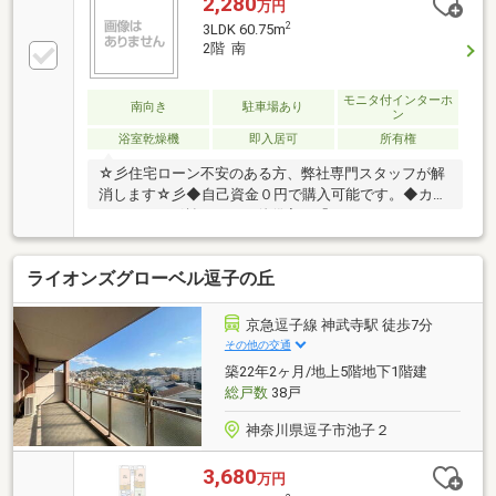
2,280
万円
2
3LDK 60.75m
2階 南
モニタ付インターホ
南向き
駐車場あり
ン
浴室乾燥機
即入居可
所有権
☆彡住宅ローン不安のある方、弊社専門スタッフが解
消します☆彡◆自己資金０円で購入可能です。◆カー
ローンやリボ払い、その他借入は「おまとめローン」
で解決します。◆勤続年数３ヶ月以内の方も低金利狙
えます。◆個人信用情報に不安のある方も、解決策を
ライオンズグローベル逗子の丘
ご提案します。どんなお悩みも諦める前にご相談下さ
い♪～物件見学について～◆全車ワンボックスカー、
チャイルドシート完備の為、お子様連れでも安心・快
京急逗子線 神武寺駅 徒歩7分
適です。◆店舗にはキッズスペースやおむつ交換台あ
その他の交通
り、小さなお子様連れでも安心です。◆平日やお仕事
築22年2ヶ月/地上5階地下1階建
帰りの夜遅い時間帯もご案内可能です。◆ご指定の場
総戸数
38戸
所まで無料送迎いたします。
神奈川県逗子市池子２
3,680
万円