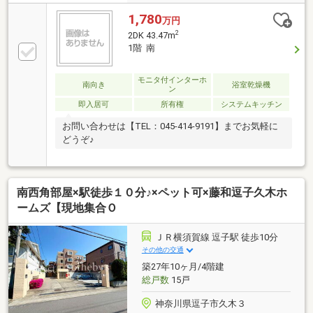
1,780
万円
2
2DK 43.47m
1階 南
モニタ付インターホ
南向き
浴室乾燥機
ン
即入居可
所有権
システムキッチン
お問い合わせは【TEL：045‐414-9191】までお気軽に
どうぞ♪
南西角部屋×駅徒歩１０分♪×ペット可×藤和逗子久木ホ
ームズ【現地集合Ｏ
ＪＲ横須賀線 逗子駅 徒歩10分
その他の交通
築27年10ヶ月/4階建
総戸数
15戸
神奈川県逗子市久木３