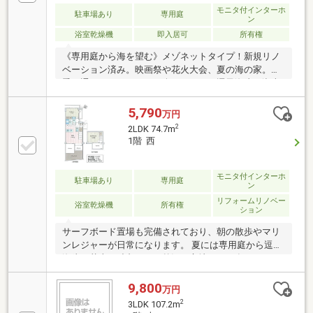
モニタ付インターホ
駐車場あり
専用庭
ン
浴室乾燥機
即入居可
所有権
《専用庭から海を望む》メゾネットタイプ！新規リノ
ベーション済み。映画祭や花火大会、夏の海の家。四
季を通じてイベントをお楽しみ頂ける逗子海岸。湘南
を象徴する国道134号線のロードサイドに佇む「ディ
アコート逗子海岸」。ご紹介する物件はメゾネットタ
5,790
万円
イプ×テラス付き専用庭。逗子海岸から徒歩1分という
2
2LDK 74.7m
好立地！キッチンなどの水回りも新品に交換している
1階 西
ため、すぐにお住まい頂ける状態に。爽やかな印象の
空間に仕上げ、落ち着きのある雰囲気となっていま
す。お気軽にお問い合わせください。
モニタ付インターホ
駐車場あり
専用庭
ン
リフォームリノベー
浴室乾燥機
所有権
ション
サーフボード置場も完備されており、朝の散歩やマリ
ンレジャーが日常になります。 夏には専用庭から逗子
海岸の花火を独占できる贅沢な立地。2025年10月リノ
ベーション完了。システムキッチン（食洗機付）、ユ
ニットバス、洗面台、トイレを全て新規交換。 全室の
9,800
万円
クロスや扉も刷新され、心地よい空間に生まれ変わり
2
3LDK 107.2m
ました。 こだわりの「天然木」内装。素足で歩きたく