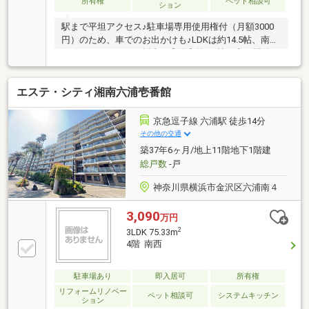
所有権
ペット相談可
ション
駅まで平坦アクセス♪駐車場専用使用権付（月額3000
円）のため、車でのお出かけも♪LDKは約14.5帖、南西
側バルコニーからの採光も◎洋室約5.6帖は扉を開放す
るとリビングからの続き間に♪約5.8帖の寝室にはWIC
もございます！内装リノベーション工事令和8年7月完
エステ・シティ湘南六浦壱番館
了予定！・クロス貼替（全居室）・フローリング張替
（全居室）・キッチン設備交換・フロアタイル貼替・
トイレ設備交換・ユニットバス交換・洗面化粧台交
京急逗子線 六浦駅 徒歩14分
換・洗濯パン/選択水栓/給湯器交換・建具交換・網戸
その他の交通
交換・ハウスクリーニング六浦駅、金沢八景駅が徒歩
築37年6ヶ月/地上11階地下1階建
圏内。周辺には生活利便施設や飲食店が充実。
総戸数
-戸
神奈川県横浜市金沢区六浦南４
3,090
万円
2
3LDK 75.33m
4階 南西
駐車場あり
即入居可
所有権
リフォームリノベー
ペット相談可
システムキッチン
ション