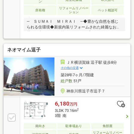
イル張り替え、クロス張り替え、建具交換、全室に調
ン
光機能付きダウンライトを新設。給湯器交換、スイッ
リフォームリノベー
所有権
ペット相談可
ション
チ類交換、ハウスクリーニング
― ＳＵＭＡＩ ＭＩＲＡＩ ―◆豊かな自然を感じ
られる住環境◆新規内装リフォームされた綺麗なお部
屋です◆LDKは16.4帖のゆとりある広さでゆったりと
過ごせます◆リビング横には足を伸ばして寛げる和室
あり◆リビングを見渡せる開放的な対面式キッチン
ネオマイム逗子
◆2025年大規模修繕工事済み◆毎日の暮らしを快適に
する設備も充実しています◆ペット飼育可能（細則
有） 【東宝ハウス横浜】提携銀行 横浜銀行 変
ＪＲ横須賀線 逗子駅 徒歩8分
動金利35年の場合 金利 年0.92％お問い合わせは
その他の交通
【フリーダイヤル：0120-759-655】までお気軽にどう
築28年7ヶ月/7階建
ぞ♪
総戸数
51戸
神奈川県逗子市逗子７
6,180
万円
2
3LDK 73.16m
3階 南
南向き
駐車場あり
角部屋
リフォームリノベー