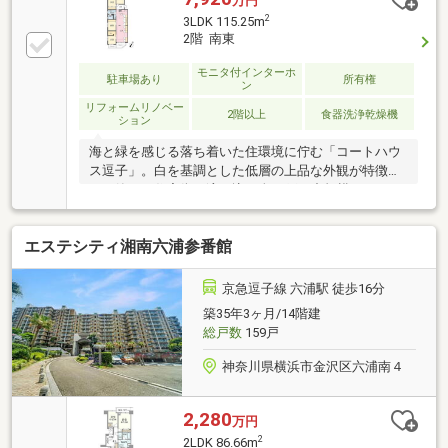
万円
修繕積立金の改定予定について管理費（150円→180円
2
3LDK 115.25m
／m2予定）・修繕積立金（120円→190円／m2予定）
2階 南東
の改定を検討中（値上げ金額は未確定）2026年定期総
会で上程予定。※飼育可能なペット、頭数制限等 小
モニタ付インターホ
駐車場あり
所有権
ン
鳥、観賞用の魚類・猫、小型犬、猛禽類・爬虫類・猛
獣の類を除く小動物。１戸につき２匹以内・盲導犬、
リフォームリノベー
2階以上
食器洗浄乾燥機
ション
聴導犬、介助犬等。
海と緑を感じる落ち着いた住環境に佇む「コートハウ
ス逗子」。白を基調とした低層の上品な外観が特徴
で、静かな住宅街に溶け込む全52戸の中規模マンショ
ンです。本物件は、売主が購入後にスケルトンから丁
寧にフルリノベーションを実施。洗練された内装デザ
エステシティ湘南六浦参番館
インはインテリア雑誌にも掲載され、細部までこだわ
り抜かれた空間に仕上がっています。海を感じる抜け
感あるLDKや、生活動線に配慮した水回り、収納力も
京急逗子線 六浦駅 徒歩16分
兼ね備えた住まいは、感度の高い方にぴったり。逗子
築35年3ヶ月/14階建
の自然と利便性、おしゃれな暮らしを手に入れたい方
総戸数
159戸
におすすめの一部屋です。
神奈川県横浜市金沢区六浦南４
2,280
万円
2
2LDK 86.66m