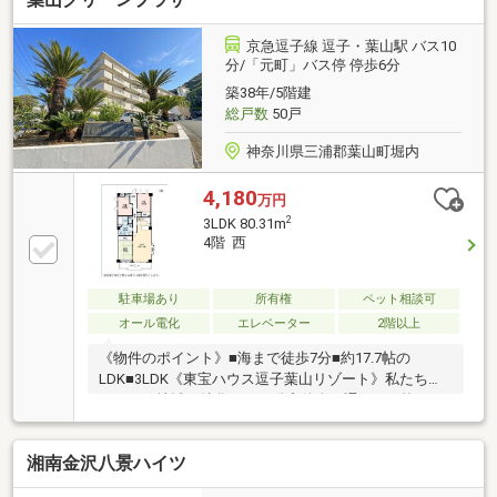
室・廊下）・建具・照明器具設置・玄関収納（ミラー
付き）・エアコン4基・カーテンレール・レースカー
京急逗子線 逗子・葉山駅 バス10
テン・ハウスクリーニング他【東戸塚駅徒歩3分】お
分/「元町」バス停 停歩6分
待ちしております♪☆「スーモを見て」とお電話下さ
築38年/5階建
い！お問い合わせは⇒0120-880-258【通話料無料】
総戸数
50戸
神奈川県三浦郡葉山町堀内
4,180
万円
2
3LDK 80.31m
4階 西
駐車場あり
所有権
ペット相談可
オール電化
エレベーター
2階以上
《物件のポイント》■海まで徒歩7分■約17.7帖の
LDK■3LDK《東宝ハウス逗子葉山リゾート》私たち
は、この地域に特化した不動産仲介を通じて、皆さま
が理想とする暮らしを実現するお手伝いをしていま
す。住まい選びは、単に「家を買う・借りる」ことで
湘南金沢八景ハイツ
はなく、「どんな人生を送りたいか」を考える大切な
プロセスです。逗子・葉山には、海を望む戸建て、緑