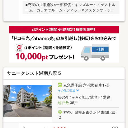
■充実の共用施設※一部有償・キッズルーム・ゲストル
ーム・カラオケルーム・フィットネススタジオ・シア
タールーム・スカイラウンジ＆ライブラリー・ヒルズ
カフェ＆コンビニショップ・コンシェルジュサービ
ス・家庭菜園用貸しスペース等■ペット飼育可能（別
途飼育細則有）■オール電化マンション
サニークレスト湘南八景５
京急逗子線 六浦駅 徒歩17分
その他の交通
築35年4ヶ月/地上7階地下1階建
総戸数
38戸
神奈川県横浜市金沢区東朝比奈
２