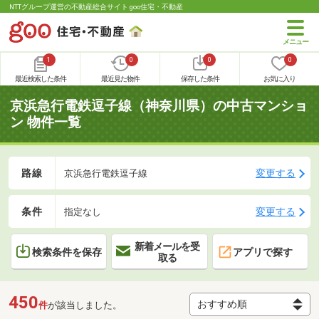
NTTグループ運営の不動産総合サイト goo住宅・不動産
1
0
0
0
最近検索した条件
最近見た物件
保存した条件
お気に入り
京浜急行電鉄逗子線（神奈川県）の中古マンショ
ン 物件一覧
路線
変更する
京浜急行電鉄逗子線
条件
変更する
指定なし
新着メールを受
検索条件を保存
アプリで探す
取る
450
件
が該当しました。