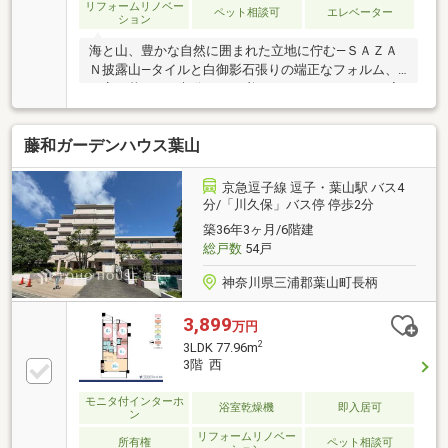
リフォームリノベー
ペット相談可
エレベーター
ション
海と山、豊かな自然に囲まれた立地に佇む―ＳＡＺＡ
Ｎ披露山―タイルと白御影石張りの端正なフォルム、
丁寧な暮らしが想像できる美しいレジデンスです。室
内は２０２２年にフルリノベーションが施され、ナチ
ュラルでインテリアの映えるデザインに。２つの洋室
藤和ガーデンハウス葉山
に、２０帖を超えるゆとりあるＬＤＫの間取り。リビ
ング扉を開けると、大きな窓から青々と鮮やかな緑が
視界いっぱいに広がります。フルオープンサッシ＆タ
京急逗子線 逗子・葉山駅 バス4
イル敷きの大開口バルコニーは、心地よい風を感じる
分/「川久保」バス停 停歩2分
アウトドアなスペース。陽射しを浴びながら逗子のグ
築36年3ヶ月/6階建
リーンビューを愉しむ憩いの空間です。お問合せお待
総戸数
54戸
ちしております！
神奈川県三浦郡葉山町長柄
3,899
万円
2
3LDK 77.96m
3階 西
モニタ付インターホ
浴室乾燥機
即入居可
ン
リフォームリノベー
所有権
ペット相談可