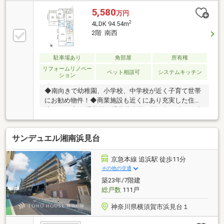
5,580
万円
2
4LDK 94.54m
2階 南西
駐車場あり
角部屋
所有権
リフォームリノベー
ペット相談可
システムキッチン
ション
◆南向きで幼稚園、小学校、中学校が近く子育て世帯
にお勧め物件！◆商業施設も近くにあり充実した住環
境です！◆JR逗子駅、逗子葉山駅両駅平坦で歩ける立
地！◆南向きで日当たり良好です！◆閑静な住宅街で
す！
サンデュエル湘南浜見台
京急本線 追浜駅 徒歩11分
その他の交通
築23年/7階建
総戸数
111戸
神奈川県横須賀市浜見台１