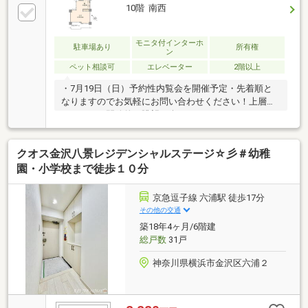
10階 南西
モニタ付インターホ
駐車場あり
所有権
ン
ペット相談可
エレベーター
2階以上
・7月19日（日）予約性内覧会を開催予定・先着順と
なりますのでお気軽にお問い合わせください！上層階
ならではの開放的な眺望を楽しみながら、ゆったりと
暮らせる住戸です。 陽当たりの良い住空間と開放感あ
る眺望が、心地よい暮らしを演出します。 四季折々の
クオス金沢八景レジデンシャルステージ☆彡＃幼稚
景色を楽しめる眺望と、ご家族が寛げる間取りを兼ね
備えています。 空の広がりを感じる眺望と、ファミリ
園・小学校まで徒歩１０分
ーにもおすすめのゆとりある住空間です。 明るく開放
的なLDKと良好な眺望が魅力の、居住性に優れた住ま
京急逗子線 六浦駅 徒歩17分
いです。
その他の交通
築18年4ヶ月/6階建
総戸数
31戸
神奈川県横浜市金沢区六浦２