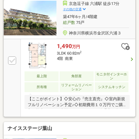
豊かな住宅街、趣のある古民家など、さまざまな魅力
京急逗子線 六浦駅 徒歩17分
的な物件があります。地域の雰囲気や暮らし方、コミ
その他の交通
ュニティの魅力まで、リアルな情報をお伝えしなが
築47年6ヶ月/4階建
ら、お客様一人ひとりに最適なご提案をいたします。
総戸数
75戸
どうぞお気軽にお問い合わせください。
神奈川県横浜市金沢区六浦３
1,490
万円
2
3LDK 60.82m
4階 南東
モニタ付インターホ
最上階
角部屋
ン
リフォームリノベー
所有権
システムキッチン
ション
【ここがポイント】◇安心の『売主直売』◇室内新規
フルリノベーション予定♪◇初期費用１０万円でご購
入可能◇月々のお支払は67884円～ ⇒管理費を含ん
でいます！◇京急逗子線「六浦」駅、京急本線・金沢
シーサイドライン「金沢八景」駅利用可能◇南東向き
ナイスステージ葉山
最上階角部屋で陽当り・風通し・眺望良好♪◇60.82㎡
の3LDK、全居室に収納完備です！【リノベーション箇