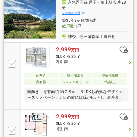
所】・システムキッチン交換 ・浴室交換・洗面化粧
京急逗子線 逗子・葉山駅 徒歩28
台交換 ・トイレ交換・フローリング貼替 ・クロス
分
貼替・ハウスクリーニング 等(2026年10月完工予定)
その他の交通
お気軽にお問い合わせください♪※湘南金沢八景ハイツ
築35年3ヶ月/3階建
2号館
総戸数
1戸
神奈川県三浦郡葉山町長柄
2,999
万円
2
3LDK 78.26m
2階 南
南向き
駐車場あり
浴室乾燥機
所有権
システムキッチン
2階以上
南向き、専有面積 約７８㎡ ３LDKお洒落なデザイナ
ーズリノベーション目の前には緑が広がり、深呼吸と
ともに心地よい一日を始めていただける、そんな素敵
なマンションのご紹介です。
2,999
万円
2
3LDK 78.26m
1階 南