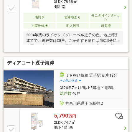
2
3LDK 78.38m
4階 南
モニタ付インターホ
南向き
駐車場あり
ン
浴室乾燥機
即入居可
所有権
2004年築のライオンズグローベル逗子の丘。地上5階
建てで、総戸数は38戸。ご紹介する物件は4階部分に
位置する南向き住戸。逗子の街並みや色濃い緑を望む
ことができ、太陽の光りがサンサンと差し込む陽だま
りスポット。室内は2025年12月に新規リフォーム済
ディアコート逗子海岸
み。キッチンなどの水回りも新品に交換しているた
め、すぐにお住まい頂けます。お気軽にお問い合わせ
ください。
ＪＲ横須賀線 逗子駅 徒歩12分
その他の交通
築26年7ヶ月/地上3階地下1階建
総戸数
46戸
神奈川県逗子市新宿２
5,790
万円
2
2LDK 74.7m
地下1階 西