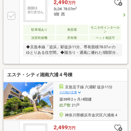
2,490
万円
2
3LDK 78.07m
5階 西
モニタ付インターホ
駐車場あり
角部屋
ン
浴室乾燥機
所有権
ペット相談可
◆京急本線「追浜」駅徒歩11分、専有面積78.07㎡の
ゆとりある住空間。◆陽当り・通風に優れた5階部分
の角部屋で、開放感あふれる快適な暮らし。◆大切な
家族の一員である愛犬や愛猫と一緒に暮らせるペット
可マンション。◆プライバシーを高めるアルコーブや
エステ・シティ湘南六浦４号棟
便利なトランクルームを完備。◆TVモニター付オート
ロックや宅配ボックスなど、共用設備も充実。◆追焚
機能や浴室換気乾燥機が付いた、快適で清潔なバスル
京急逗子線 六浦駅 徒歩11分
ーム。◆お料理中も家族との会話が弾む、人気のカウ
その他の交通
ンターキッチン設計。お問い合わせは【フリーダイヤ
築38年2ヶ月/4階建
ル：0120-702-700】までお気軽にどうぞ♪
総戸数
21戸
神奈川県横浜市金沢区六浦南４
2,499
万円