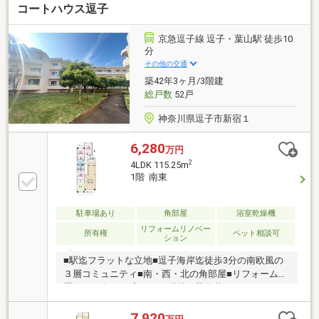
コートハウス逗子
も劣らない開放感があります。設備は、タニコーのオ
ーダーメイドキッチンMEISDELをはじめに大正浪漫溢
れる室内、細部まで拘りぬいた一部屋です。今回の一
京急逗子線 逗子・葉山駅 徒歩10
軒は「海も身近に感じたいが利便性も、、、」「平坦
分
な立地で、、、」「自動車を手放した生活も、、、」
その他の交通
そのような不動産をお求めの方へ是非ご覧頂きたい一
築42年3ヶ月/3階建
軒です。
総戸数
52戸
神奈川県逗子市新宿１
6,280
万円
2
4LDK 115.25m
1階 南東
駐車場あり
角部屋
浴室乾燥機
リフォームリノベー
所有権
ペット相談可
ション
■駅迄フラットな立地■逗子海岸迄徒歩3分の南欧風の
３層コミュニティ■南・西・北の角部屋■リフォーム履
歴（2017年10月完了）・張替：壁天井クロス、フロー
リング・交換：ユニットバス（乾燥機付き）、洗面化
粧台、トイレ、システムキッチン、建具他※管理費・
7,920