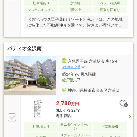
駐車場あり
所有権
ペット相談可
システムキッチン
2階以上
間取り図有り
《東宝ハウス逗子葉山リゾート》私たちは、この地域
に特化した不動産仲介を通じて、皆さまが理想とする
暮らしを実現するお手伝いをしています。住まい選び
は、単に「家を買う・借りる」ことではなく、「どん
な人生を送りたいか」を考える大切なプロセスです。
パティオ金沢南
逗子・葉山の魅力を知り尽くしたプロとして、皆さま
の新しい暮らしの第一歩を全力でサポートいたしま
す。どうぞお気軽にお問い合わせください。
京急逗子線 六浦駅 徒歩15分
その他の交通
築24年9ヶ月/6階建
総戸数
-戸
神奈川県横浜市金沢区六浦２
2,780
万円
2
3LDK 73.22m
5階 南西
モニタ付インターホ
駐車場あり
浴室乾燥機
ン
リフォームリノベー