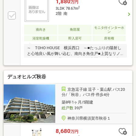
1,880
万円
2
3LDK 78.67m
2階 南
モニタ付インターホ
南向き
角部屋
ン
浴室乾燥機
即入居可
所有権
～ TOHO HOUSE 横浜西口 ～■たっぷりの陽射し
と心地良い風が舞い込む、南向き角住戸■上質なリノ
ベーションにより美しくモダンな住空間に！心はずむ
快適な暮らしをスタート■各居室5帖以上のゆとり、
WICなどたっぷりと収納を確保したくつろぎのプライ
デュオヒルズ秋谷
ベートルームです■スタイリッシュで機能的なアイラ
ンドキッチンを採用、一体感のあるLDKは約18帖の大
空間■大切なペットとの暮らしを叶えれらます（細則
京急逗子線 逗子・葉山駅 バス20
有）■豊かな緑に彩られた健やかなロケーション、小
分/「秋谷」バス停 停歩4分
学校や幼稚園が徒歩5分の安心環境ご見学のご希望、
築8年1ヶ月/5階建
資料請求、ご質問などなど、お気軽にまずはお問い合
総戸数
39戸
わせください♪【フリーダイヤル： 0120-821-
930 】
神奈川県横須賀市秋谷１
8,680
万円