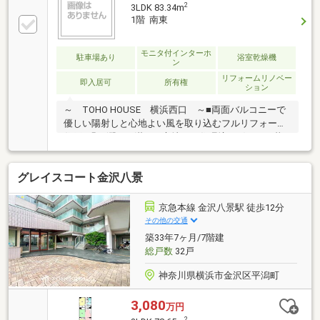
2
3LDK 83.34m
1階 南東
モニタ付インターホ
駐車場あり
浴室乾燥機
ン
リフォームリノベー
即入居可
所有権
ション
～ TOHO HOUSE 横浜西口 ～■両面バルコニーで
優しい陽射しと心地よい風を取り込むフルリフォーム
住戸■緑の潤いに満ちた心地よい住環境、穏やかな暮
らしをスタート■階下を気にせずのびのび過ごせる1階
部分、小さなお子様がいるご家庭にもおススメです■
グレイスコート金沢八景
新規交換されたキッチンは食洗器搭載！1階ならでは
の床下収納付き■換気がしやすくカビ対策にも役立つ
浴室窓付き！雨の日のお洗濯にも役立つ浴室乾燥機も
京急本線 金沢八景駅 徒歩12分
完備■かわいいペットと暮らせます（細則有）ご見学
その他の交通
のご希望、資料請求、ご質問などなど、お気軽にまず
築33年7ヶ月/7階建
はお問い合わせください♪【 フリーダイヤル： 0120-
総戸数
32戸
821-930 】
神奈川県横浜市金沢区平潟町
3,080
万円
2