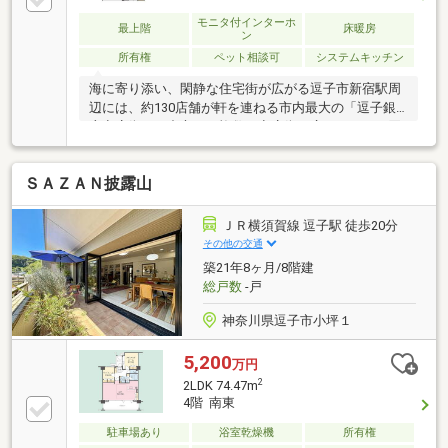
モニタ付インターホ
最上階
床暖房
ン
所有権
ペット相談可
システムキッチン
海に寄り添い、閑静な住宅街が広がる逗子市新宿駅周
辺には、約130店舗が軒を連ねる市内最大の「逗子銀
座商店街」を中心に、複数の商店街が広がっていて買
い物も便利な事から、暮らしやすい街として人気を博
します。ご紹介するのは2024年築の「アージョ逗子」
ＳＡＺＡＮ披露山
専有面積は67.6㎡で間取りは2LDK＋DEN3階最上階に
位置し、リビングから田越川や緑豊かな山々を望む、
素敵なロケーション。家族団らんのリビングは開放感
ＪＲ横須賀線 逗子駅 徒歩20分
に溢れ、床暖房が設置されていますので、冬も暖かく
その他の交通
お過ごし頂けます。キッチンはペニンシュラ型を採
築21年8ヶ月/8階建
用。約7帖の主寝室を含め、2部屋ございますので、マ
総戸数
-戸
イホームはもちろん別荘利用にも！
神奈川県逗子市小坪１
5,200
万円
2
2LDK 74.47m
4階 南東
駐車場あり
浴室乾燥機
所有権