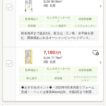
2
2LDK 80.96m
3階 北西
モニタ付インターホ
駐車場あり
浴室乾燥機
ン
所有権
ペット相談可
システムキッチン
秋谷海岸まで徒歩2分。富士山・江ノ島・水平線を望
む、開放感あふれるオーシャンビューレジデンス。約
22.6帖のLDKは、海と空を最大限に取り込むワイドス
パン設計。大きな開口部の先には、時間によって表情
を変える湘南の景色が広がります。朝は穏やかな海を
7,180
万円
眺めながらコーヒーを。夕暮れには富士山を染めるサ
2
3LDK 77.78m
ンセットを。夜は静かな波音とともに過ごす――ここ
2階 北西
には、都心では得難い“本物の余白”があります。専有
モニタ付インターホ
面積80㎡超のゆとりある2LDK。リゾート性と実用性、
駐車場あり
浴室乾燥機
ン
そのどちらも妥協しない一邸です。
リフォームリノベー
即入居可
所有権
ション
◆おすすめポイント◆・2025年9月末内装リフォーム
完成！・ペットは体長80cm以内、犬猫2匹まで飼育可
能！・食洗機や浴室乾燥機、エアコン2台付き、宅配
BOXなど設備が充実！・サーフボード、SUP、シーカ
ヤック置き場あり！・2面バルコニーとアルコープも