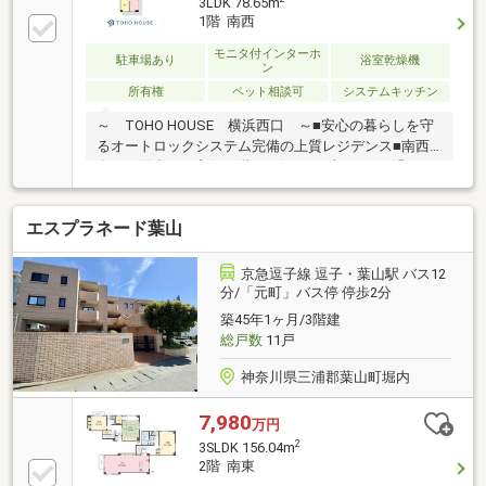
3LDK 78.65m
1階 南西
モニタ付インターホ
駐車場あり
浴室乾燥機
ン
所有権
ペット相談可
システムキッチン
～ TOHO HOUSE 横浜西口 ～■安心の暮らしを守
るオートロックシステム完備の上質レジデンス■南西
向きで陽当たり良好！階下を気にせずのびのび過ごせ
る1階部分■開放的なコーナーバルコニーを設置、2面
採光のリビングは風通しも良好です■かわいいペット
エスプラネード葉山
と暮らせます（細則有）ご見学のご希望、資料請求、
ご質問などなど、お気軽にまずはお問い合わせくださ
い♪【 フリーダイヤル： 0120-821-930 】
京急逗子線 逗子・葉山駅 バス12
分/「元町」バス停 停歩2分
築45年1ヶ月/3階建
総戸数
11戸
神奈川県三浦郡葉山町堀内
7,980
万円
2
3SLDK 156.04m
2階 南東