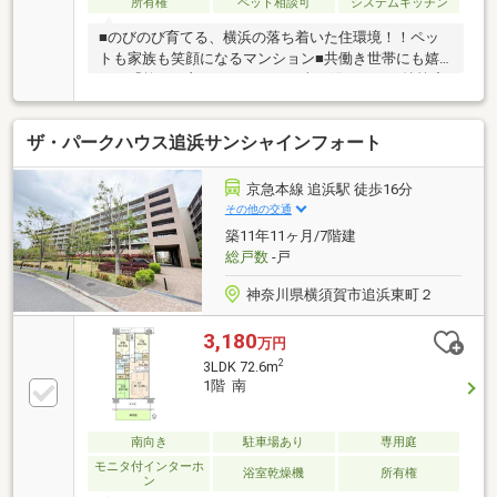
所有権
ペット相談可
システムキッチン
でリフレッシュできる住環境をお楽しみいただけま
す！
■のびのび育てる、横浜の落ち着いた住環境！！ペッ
トも家族も笑顔になるマンション■共働き世帯にも嬉
しい「乾きの良さ」。ペットも喜ぶ陽だまりの特等席
■公園・スーパーが徒歩圏内！！お買い物も遊びも
「秒」で完結。驚くほど家事がスムーズになる立地で
ザ・パークハウス追浜サンシャインフォート
ございます～物件情報なら、地域密着49年のミック六
浦店へお任せください♪～「まずはローンに関する相
談に乗ってほしい」「まだ探し始めで何を見ていいの
京急本線 追浜駅 徒歩16分
かわからない」様々な不安の解消や、ご要望について
その他の交通
明確にお応えいたします。まずは、お気軽にお客様の
築11年11ヶ月/7階建
ご希望条件をお聞かせください！お問い合わせ・見学
総戸数
-戸
予約も「資料請求ボタン」からメールでどうぞ♪
神奈川県横須賀市追浜東町２
3,180
万円
2
3LDK 72.6m
1階 南
南向き
駐車場あり
専用庭
モニタ付インターホ
浴室乾燥機
所有権
ン