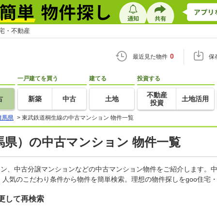
住宅・不動産
0
最近見た物件
保
一戸建てを買う
建てる
投資する
不動産
古
新築
中古
土地
土地活用
投資
群馬県
>
東武鉄道桐生線の中古マンション 物件一覧
馬県）の中古マンション 物件一覧
ョン、中古分譲マンションなどの中古マンション物件をご紹介します。中
人気のこだわり条件から物件を簡単検索。理想の物件探しをgoo住宅
更して再検索