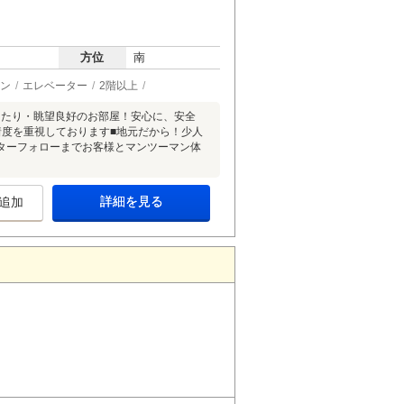
方位
南
ン
エレベーター
2階以上
当たり・眺望良好のお部屋！安心に、安全
着度を重視しております■地元だから！少人
ターフォローまでお客様とマンツーマン体
詳細を見る
追加