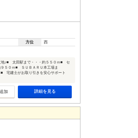
方位
西
地♪■ 太田駅まで・・・約５５０ｍ■ セ
約９５０ｍ■ ＳＵＢＡＲＵ本工場ま
年■ 宅建士がお取り引きを安心サポート
詳細を見る
追加