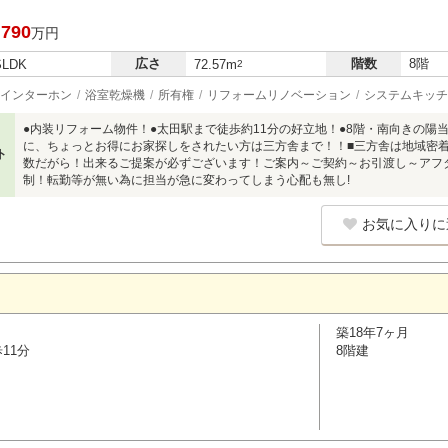
,790
万円
広さ
階数
8階
SLDK
72.57m
2
インターホン
浴室乾燥機
所有権
リフォームリノベーション
システムキッチ
●内装リフォーム物件！●太田駅まで徒歩約11分の好立地！●8階・南向きの陽
に、ちょっとお得にお家探しをされたい方は三方舎まで！！■三方舎は地域密
ト
数だがら！出来るご提案が必ずございます！ご案内～ご契約～お引渡し～アフ
制！転勤等が無い為に担当が急に変わってしまう心配も無し!
お気に入りに
築18年7ヶ月
11分
8階建