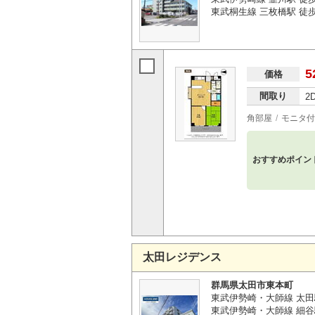
東武桐生線 三枚橋駅 徒歩3
5
価格
間取り
2
角部屋
モニタ付
おすすめポイン
太田レジデンス
群馬県太田市東本町
東武伊勢崎・大師線 太田
東武伊勢崎・大師線 細谷駅