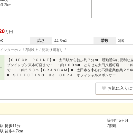
.2km
20
万円
広さ
階数
3階
DK
44.3m
2
インターホン
2階以上
間取り図有り
【ＣＨＥＣＫ ＰＯＩＮＴ】■ 太田駅から徒歩約７分♪■ 通勤通学に便利な立
ブンイレブン東本町店まで・・・約１００ｍ■ とりせん太田八幡町店・・・
ト
で・・・約５５０ｍ【ＧＲＡＮＤＡＭ】■ 太田市を中心に不動産業創業２５
■ ＳＥＬＥＣＴＩＶＯ ｄｅ ＯＨＲＡ オフィシャルスポンサー
お気に入りに
築44年5ヶ月
駅 徒歩11分
7階建
 徒歩4.7km