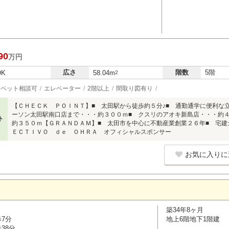
90
万円
広さ
階数
5階
DK
58.04m
2
ペット相談可
エレベーター
2階以上
間取り図有り
【ＣＨＥＣＫ ＰＯＩＮＴ】■ 太田駅から徒歩約５分♪■ 通勤通学に便利な立
ーソン太田駅南口店まで・・・約３００ｍ■ クスリのアオキ新島店・・・約
ト
約３５０ｍ【ＧＲＡＮＤＡＭ】■ 太田市を中心に不動産業創業２６年■ 宅建
ＥＣＴＩＶＯ ｄｅ ＯＨＲＡ オフィシャルスポンサー
お気に入りに
築34年8ヶ月
歩7分
地上6階地下1階建
38分