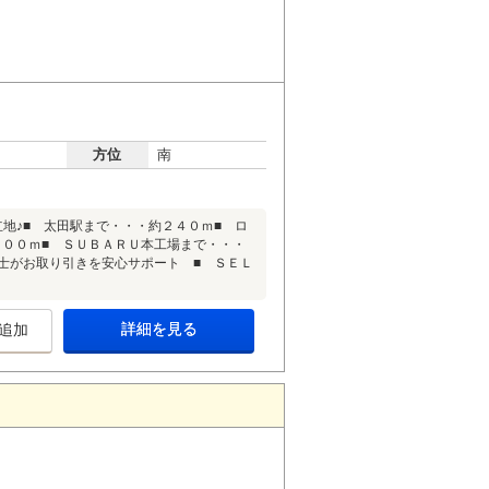
方位
南
地♪■ 太田駅まで・・・約２４０ｍ■ ロ
４００ｍ■ ＳＵＢＡＲＵ本工場まで・・・
士がお取り引きを安心サポート ■ ＳＥＬ
詳細を見る
追加