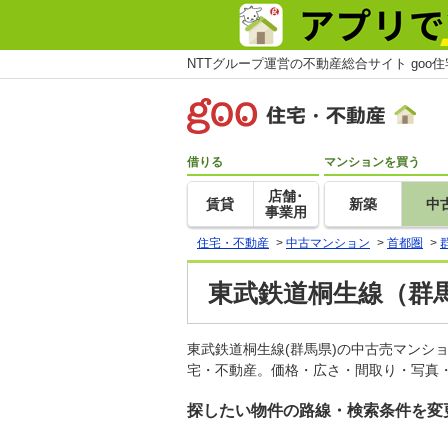
NTTグループ運営の不動産総合サイト goo
借りる
マンションを買う
店舗･
賃貸
新築
中
事業用
住宅・不動産
>
中古マンション
>
首都圏
>
東武鉄道桐生線（群
東武鉄道桐生線(群馬県)の中古売マンシ
宅・不動産。価格・広さ・間取り・写真・
探したい物件の路線・検索条件を変