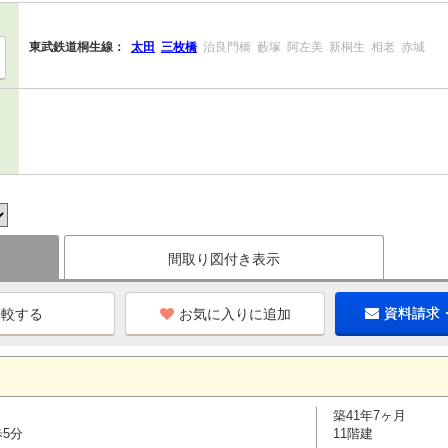
東武鉄道桐生線：
太田
三枚橋
治良門橋
藪塚
阿左美
新桐生
相老
赤城
間取り図付き表示
お気に入りに追加
資料請求
築41年7ヶ月
歩5分
11階建