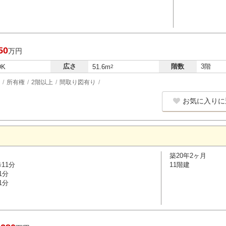
50
万円
広さ
階数
3階
DK
51.6m
2
所有権
2階以上
間取り図有り
お気に入りに
築20年2ヶ月
11分
11階建
1分
1分