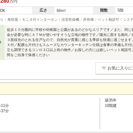
,280
万円
広さ
階数
5階
LDK
66m
2
り
角部屋
モニタ付インターホン
浴室乾燥機
所有権
ペット相談可
シス
徒歩１０分圏内に学校や幼稚園と公園があるのどかなエリアです／また、同じ
金が必要な時にＡＴＭが使いやすそうな立地の物件です／陽光に面する南向／
３面採光のとれる住戸なので、自然光が貴重に感じる季節も快適に過ごせます
ト
Ｘ付／配膳も片付けもスムーズなカウンターキッチン仕様は食事の準備も片付
立も調理できるコンロ３口以上有の物件／お探しの方には嬉しいペット相談可
間をご自身で体感ください
お気に入りに
築35年
11分
10階建
37分