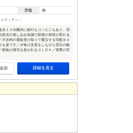
方位
南
テムキッチン
徒歩１０分圏内に銀行もコンビニもあり、現
自然光の差し込み加減で部屋の表情が変わる
／不在時の通販受け取りで重宝する宅配ＢＯ
けも楽です／夕食の支度をしながら翌日の献
／家族が帰宅を焦がれる３ＬＤＫ／実際の空
詳細を見る
追加