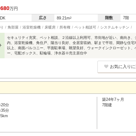
,680
万円
広さ
階数
7階
LDK
89.21m
2
り
角部屋
浴室乾燥機
床暖房
所有権
ペット相談可
システムキッチン
セキュリティ充実、ペット相談、２沿線以上利用可、市街地が近い、南向き、シ
内、浴室乾燥機、角住戸、陽当り良好、全居室収納、駅まで平坦、閑静な住宅
ト
以上、南面バルコニー、平面駐車場、眺望良好、ウォークインクローゼット、小
ー、宅配ボックス、駐輪場、浄水器※売主居住中
お気に入りに
築24年7ヶ月
20分
7階建
35分
5km