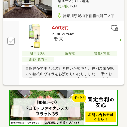
築40年2ヶ月/3階建
総戸数
12戸
神奈川県足柄下郡箱根町二ノ平
460
万円
2
2LDK 72.26m
1階 東
駐車場あり
所有権
管理人常駐
間取り図有り
自然豊かで手入れの行き届いた環境と、戸別温泉が魅
力の箱根山ヴィラをお預かりいたしました。1階のお
部屋でありながら、窓からは丁寧に整えられた植栽の
景色をお楽しみいただけます。ご内見のご予約など、
お気軽にお問い合わせくださいませ。