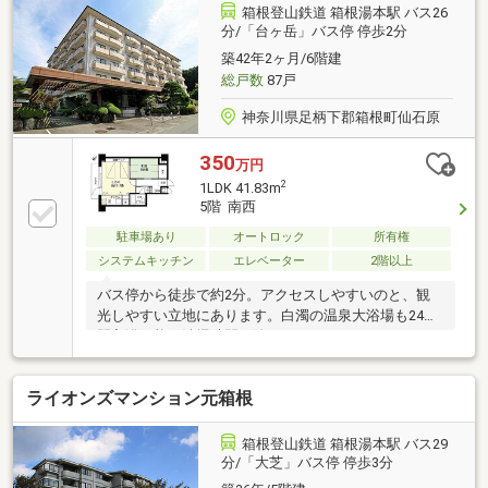
箱根登山鉄道 箱根湯本駅 バス26
分/「台ヶ岳」バス停 停歩2分
築42年2ヶ月/6階建
総戸数
87戸
神奈川県足柄下郡箱根町仙石原
350
万円
2
1LDK 41.83m
5階 南西
駐車場あり
オートロック
所有権
システムキッチン
エレベーター
2階以上
バス停から徒歩で約2分。アクセスしやすいのと、観
光しやすい立地にあります。白濁の温泉大浴場も24時
間入浴可能（清掃時間を除きます）。
ライオンズマンション元箱根
箱根登山鉄道 箱根湯本駅 バス29
分/「大芝」バス停 停歩3分