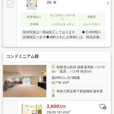
規模修繕工事も完工済みです。箱根でも交通アクセ
2階 東
ス、利便性をお求めの方におすすめです。お問い合わ
せをお待ちしております。
モニタ付インターホ
駐車場あり
床暖房
ン
所有権
システムキッチン
エレベーター
室内写真は一部AI加工しております。 ◆◇3年間の
設備保証つき◇◆成約されたお客様には、指定設備に
おいて故障が生じた際に修理費用の負担軽減ができる
サービスをご用意しております。※仲介会社を介さ
ず、弊社から直接ご購入された場合に適用※保証内容
コンドミニアム桜
の制限・保証限度額の設定あり◇◆設備トラブルの問
い合わせを24時間受付対応！◆◇成約されたお客様に
は、突発的な設備トラブルに対応する「駆けつけ」サ
箱根登山鉄道 箱根湯本駅 バス15
ービスを提供しております。24時間365日コールセン
分/「葛原」バス停 停歩3分
ター対応！30分以内の一次応急処置を無料にて行いま
築39年2ヶ月/5階建
す。※対象期間：物件引き渡し日から1年後の月末まで
総戸数
29戸
※対象者・対象設備・その他諸条件あり
神奈川県足柄下郡箱根町湯本茶
屋
2,600
万円
2
3SLDK 161.41m