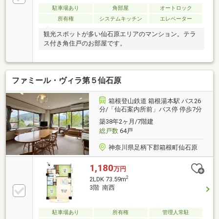
過ごしください。お問い合わせをお待ちしておりま
駐車場あり
角部屋
オートロック
す。
所有権
システムキッチン
エレベーター
観光スポットが多い仙石原エリアのマンション。テラ
ス付き角住戸のお部屋です。
ファミール・ヴィラ第５仙石原
箱根登山鉄道 箱根湯本駅 バス26
分/「仙石案内所前」バス停 停歩7分
築38年2ヶ月/7階建
総戸数
64戸
神奈川県足柄下郡箱根町仙石原
1,180
万円
2
2LDK 73.59m
3階 南西
駐車場あり
所有権
管理人常駐