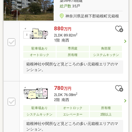
築36年/5階建
総戸数
35戸
神奈川県足柄下郡箱根町元箱根
880
万円
2
2LDK 89.82m
1階 南西
駐車場あり
専用庭
角部屋
オートロック
所有権
システムキッチン
箱根神社や関所など見どころの多い元箱根エリアのマ
ンション。
780
万円
2
2LDK 76.08m
2階 南西
駐車場あり
オートロック
所有権
システムキッチン
エレベーター
2階以上
箱根神社や関所など見どころの多い元箱根エリアのマ
ンション。