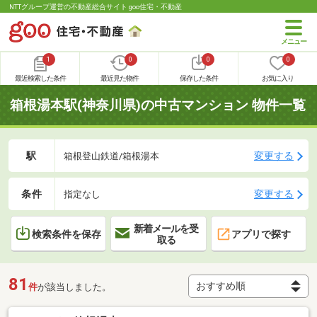
NTTグループ運営の不動産総合サイト goo住宅・不動産
1
0
0
0
最近検索した条件
最近見た物件
保存した条件
お気に入り
箱根湯本駅(神奈川県)の中古マンション 物件一覧
駅
変更する
箱根登山鉄道/箱根湯本
条件
変更する
指定なし
新着メールを受
検索条件を保存
アプリで探す
取る
81
件
が該当しました。