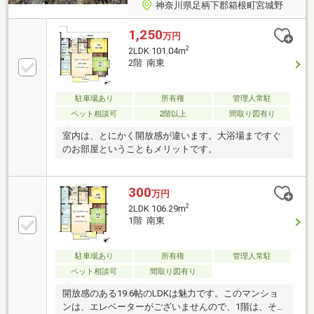
神奈川県足柄下郡箱根町宮城野
1,250
万円
2
2LDK 101.04m
2階 南東
駐車場あり
所有権
管理人常駐
ペット相談可
2階以上
間取り図有り
室内は、とにかく開放感が違います。大浴場まですぐ
のお部屋ということもメリットです。
300
万円
2
2LDK 106.29m
1階 南東
駐車場あり
所有権
管理人常駐
ペット相談可
間取り図有り
開放感のある19.6帖のLDKは魅力です。このマンショ
ンは、エレベーターがございませんので、1階は、そ