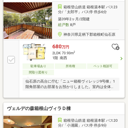
箱根登山鉄道 箱根湯本駅 バス23
分/「太郎平」バス停 停歩6分
築39年2ヶ月/2階建
総戸数
8戸
神奈川県足柄下郡箱根町仙石原
680
万円
2
2LDK 73.93m
1階 南西
駐車場あり
所有権
ペット相談可
間取り図有り
仙石原の高台に佇む「ニュー箱根ヴィレッジ9号棟」1
階角部屋のお部屋をお預かりしました。室内は全体的
にリフォームがされており、爽やかな木漏れ日を感じ
ながら癒しのひと時をお愉しみいただけます。ご案内
予約やご質問等はお気軽にお問合せくださいませ。
ヴェルデの森箱根山ヴィラＤ棟
箱根登山鉄道 箱根湯本駅 バス20
分/「小涌園」バス停 停歩9分