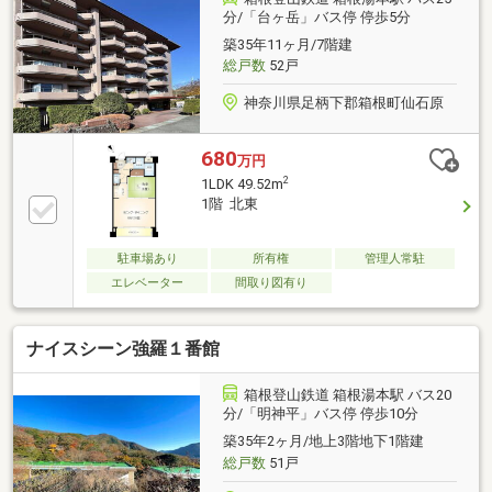
分/「台ヶ岳」バス停 停歩5分
築35年11ヶ月/7階建
総戸数
52戸
神奈川県足柄下郡箱根町仙石原
680
万円
2
1LDK 49.52m
1階 北東
駐車場あり
所有権
管理人常駐
エレベーター
間取り図有り
ナイスシーン強羅１番館
箱根登山鉄道 箱根湯本駅 バス20
分/「明神平」バス停 停歩10分
築35年2ヶ月/地上3階地下1階建
総戸数
51戸