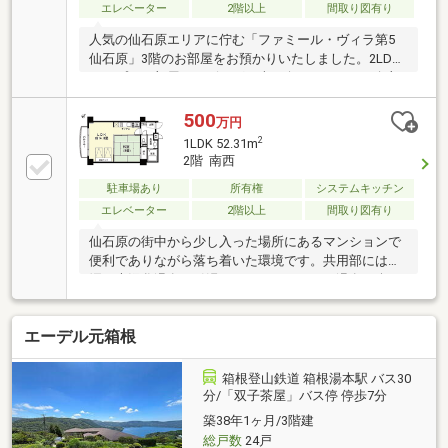
エレベーター
2階以上
間取り図有り
人気の仙石原エリアに佇む「ファミール・ヴィラ第5
仙石原」3階のお部屋をお預かりいたしました。2LDK
タイプのお部屋のリビングは南西向き。さらに、角部
屋ならではの二面採光で、明るく開放感のある空間と
なっております。ぜひお気軽にお問い合わせくださ
500
万円
い。
2
1LDK 52.31m
2階 南西
駐車場あり
所有権
システムキッチン
エレベーター
2階以上
間取り図有り
仙石原の街中から少し入った場所にあるマンションで
便利でありながら落ち着いた環境です。共用部には白
濁の大涌谷温泉を引湯しており、のんびり温泉を楽し
むことができます。
エーデル元箱根
箱根登山鉄道 箱根湯本駅 バス30
分/「双子茶屋」バス停 停歩7分
築38年1ヶ月/3階建
総戸数
24戸