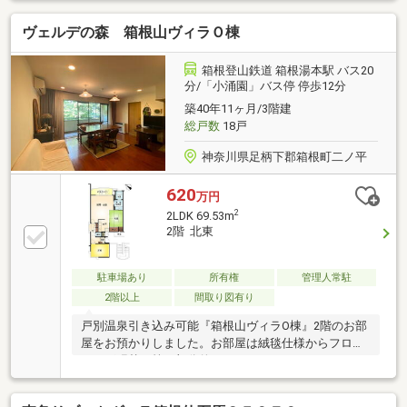
る立地が素敵ですね。内見のご予約はお気軽にお問合
ヴェルデの森 箱根山ヴィラＯ棟
せ下さいませ。
箱根登山鉄道 箱根湯本駅 バス20
分/「小涌園」バス停 停歩12分
築40年11ヶ月/3階建
総戸数
18戸
神奈川県足柄下郡箱根町二ノ平
620
万円
2
2LDK 69.53m
2階 北東
駐車場あり
所有権
管理人常駐
2階以上
間取り図有り
戸別温泉引き込み可能『箱根山ヴィラO棟』2階のお部
屋をお預かりしました。お部屋は絨毯仕様からフロー
リング張替え等、部分的にリフォームをされておりま
す。植栽など手入れの行き届いた敷地内はとても爽や
かな癒しのひと時をお過ごしいただけるかと存じま