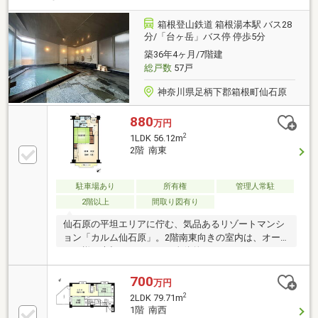
備。箱根ならではの癒しの時間をお過ごしいただけま
す。ご内見のご予約やご質問など、お気軽にお問い合
箱根登山鉄道 箱根湯本駅 バス28
わせくださいませ。
分/「台ヶ岳」バス停 停歩5分
築36年4ヶ月/7階建
総戸数
57戸
神奈川県足柄下郡箱根町仙石原
880
万円
2
1LDK 56.12m
2階 南東
駐車場あり
所有権
管理人常駐
2階以上
間取り図有り
仙石原の平坦エリアに佇む、気品あるリゾートマンシ
ョン「カルム仙石原」。2階南東向きの室内は、オー
ナー様が大切にされており全体的にコンディションも
良好です。夏の避暑地としてはもちろん、ゴルフの拠
点としてもおすすめです。窓に広がる緑の木々に癒や
700
万円
されながら、大涌谷から引湯した微白濁の天然温泉
2
2LDK 79.71m
で、プレー後の疲れを解きほぐす至福のひとときをお
1階 南西