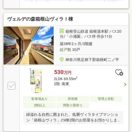
の意味で便利です。ひな壇の姿勢ですので、充分眺望
もございます。是非、現地でご確認ください。
ヴェルデの森箱根山ヴィラＩ棟
箱根登山鉄道 箱根湯本駅 バス20
分/「小涌園」バス停 停歩11分
築38年2ヶ月/3階建
総戸数
30戸
神奈川県足柄下郡箱根町二ノ平
530
万円
2
2LDK 69.55m
2階 南東
駐車場あり
所有権
管理人常駐
2階以上
間取り図有り
緑溢れる自然に囲まれた、低層ヴィラタイプマンショ
ン「箱根山ヴィラ」のI棟2階のお部屋をお預かりしま
した。お部屋の内装は分譲時のデフォルト内装ではご
ざいますが、日当たりが良く、爽やかな風を感じられ