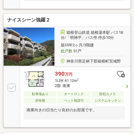
ナイスシーン強羅２
箱根登山鉄道 箱根湯本駅 バス18
分/「明神平」バス停 停歩10分
築35年2ヶ月/3階建
総戸数
51戸
神奈川県足柄下郡箱根町宮城野
390
万円
2
1LDK 61.12m
2階 南東
駐車場あり
オートロック
防犯カメラ
所有権
ペット相談可
システムキッチン
南東向きの日当たり良好のお部屋です。