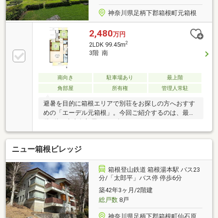
神奈川県足柄下郡箱根町元箱根
2,480
万円
2
2LDK 99.45m
3階 南
南向き
駐車場あり
最上階
角部屋
所有権
管理人常駐
避暑を目的に箱根エリアで別荘をお探しの方へおすす
めの「エーデル元箱根」。今回ご紹介するのは、最上
階3階・南東角部屋、99㎡超のゆとりある2LDKです。
標高約860ｍに位置し、爽やかな芦ノ湖を見下ろすお
部屋は、3方向採光で風通りも良好。別荘ならではの
ニュー箱根ビレッジ
開放感に満ちています。館内には広々とした大浴場や
貸切家族風呂を備え、管理人常駐の安心の管理体制も
魅力です。ご見学のご予約・お問い合わせを心よりお
箱根登山鉄道 箱根湯本駅 バス23
待ちしております。
分/「太郎平」バス停 停歩6分
築42年3ヶ月/2階建
総戸数
8戸
神奈川県足柄下郡箱根町仙石原