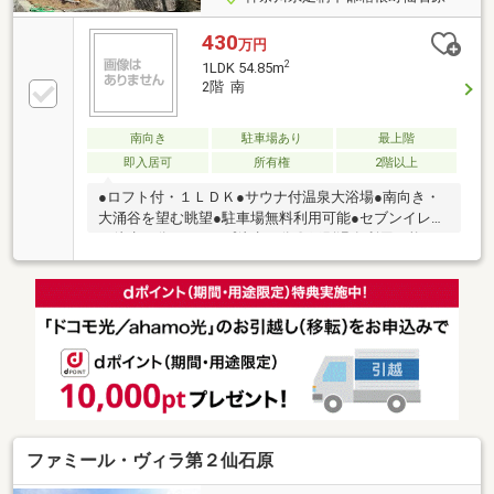
430
万円
2
1LDK 54.85m
2階 南
南向き
駐車場あり
最上階
即入居可
所有権
2階以上
●ロフト付・１ＬＤＫ●サウナ付温泉大浴場●南向き・
大涌谷を望む眺望●駐車場無料利用可能●セブンイレブ
ン徒歩３分●Ａコープ徒歩８分〇戸別温泉利用可能
（別途費用）
ファミール・ヴィラ第２仙石原