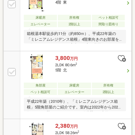
4階 東
床暖房
所有権
ペット相談可
エレベーター
2階以上
間取り図有り
箱根湯本駅徒歩約11分（約850ｍ）、平成22年築の
「ミレニアムレジデンス箱根」4階東向きのお部屋を
お預かりいたしました。室内は丁寧に利用されてお
り、状態は良好です。午前中は日当たり良好の東向き
のお部屋ですが、バルコニーからは戦国武将ゆかりの
3,800
万円
お寺「早雲寺」境内と緑豊かな山々を望みます。お墓
2
2LDK 80.6m
ビューが苦手な方には向きませんが、日照が確保さ
5階 北
れ、周辺環境も良好です。露天風呂付の温泉大浴場で
は名湯「湯本温泉」がお愉しみいただけます。都内へ
の通勤も可能な箱根湯本駅でお探しの方、お問い合わ
角部屋
床暖房
所有権
せをお待ちしております。
ペット相談可
エレベーター
2階以上
平成22年築（2010年）、「ミレニアムレジデンス箱
根」5階角部屋のご紹介です。室内は2022年から2023
年にかけて壁クロス、コンロ、給湯器など交換され、
大変綺麗な状態です。北向きのお部屋は、自然豊かな
眺望と、木々の緑越しに早川を見下ろし、窓を開け放
2,380
万円
つと、渓流音と小鳥の囀が楽しめます。令和7年に大
2
2LDK 58.26m