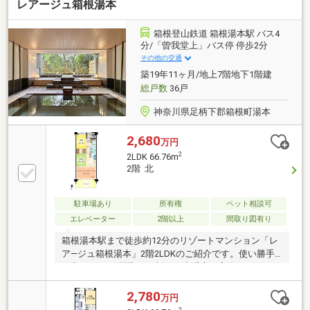
レアージュ箱根湯本
箱根登山鉄道 箱根湯本駅 バス4
分/「曽我堂上」バス停 停歩2分
その他の交通
築19年11ヶ月/地上7階地下1階建
総戸数
36戸
神奈川県足柄下郡箱根町湯本
2,680
万円
2
2LDK 66.76m
2階 北
駐車場あり
所有権
ペット相談可
エレベーター
2階以上
間取り図有り
箱根湯本駅まで徒歩約12分のリゾートマンション「レ
ア―ジュ箱根湯本」2階2LDKのご紹介です。使い勝手
の良い2LDKの間取りに加え、床暖房を完備しており、
寒い季節も快適にお過ごしいただけます。窓からは竹
林を望み、四季折々の自然を身近に感じながら、落ち
2,780
万円
着いた時間をお楽しみいただけます。詳細につきまし
2