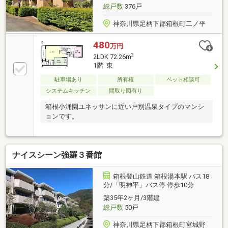
総戸数
376戸
神奈川県足柄下郡箱根町二ノ平
480
万円
2
2LDK 72.26m
1階 東
駐車場あり
所有権
ペット相談可
システムキッチン
間取り図有り
箱根小涌園ユネッサンに近い戸別温泉タイプのマンシ
ョンです。
ナイスシーン強羅３番館
箱根登山鉄道 箱根湯本駅 バス18
分/「明神平」バス停 停歩10分
築35年2ヶ月/3階建
総戸数
50戸
神奈川県足柄下郡箱根町宮城野