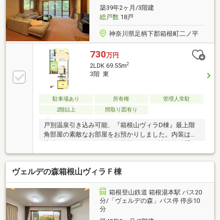
築39年2ヶ月/3階建
総戸数
18戸
神奈川県足柄下郡箱根町二ノ平
730
万円
2
2LDK 69.55m
3階 東
駐車場あり
所有権
管理人常駐
2階以上
間取り図有り
戸別温泉引き込み可能、『箱根山ヴィラD棟』最上階
角部屋の素敵なお部屋をお預かりしました。内装は分
譲時のデフォルトといった状態ですが、比較的綺麗に
お使いいただいている印象にございます。戸別温泉と
に浸かり自分だけのプライベート空間をゆったりとお
ヴェルデの森箱根山ヴィラＦ棟
愉しみいただけます。管理事務所から最も近い棟とい
う点も安心感がありますね。ご内見のご予約など、お
気軽にお問い合わせくださいませ。
箱根登山鉄道 箱根湯本駅 バス20
分/「ヴェルデの森」バス停 停歩10
分