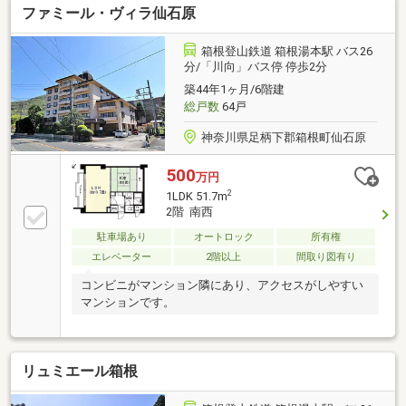
ファミール・ヴィラ仙石原
箱根登山鉄道 箱根湯本駅 バス26
分/「川向」バス停 停歩2分
築44年1ヶ月/6階建
総戸数
64戸
神奈川県足柄下郡箱根町仙石原
500
万円
2
1LDK 51.7m
2階 南西
駐車場あり
オートロック
所有権
エレベーター
2階以上
間取り図有り
コンビニがマンション隣にあり、アクセスがしやすい
マンションです。
リュミエール箱根