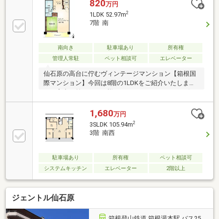
いう使い方ができます。２階のお部屋ですが、日当た
820
万円
り良好で爽やかな眺望が魅力です。家具の設置がない
2
1LDK 52.97m
ため、ご購入後すぐにお好みのデザイン・レイアウト
7階 南
に対応可能です。内見のご予約、ご質問などお気軽に
お申しつけ下さいませ。
南向き
駐車場あり
所有権
管理人常駐
ペット相談可
エレベーター
仙石原の高台に佇むヴィンテージマンション【箱根国
際マンション】今回は8階の1LDKをご紹介いたしま
す。室内は前オーナー様によるリフォームで、リビン
グに大容量のクローゼットを新設された収納自慢のお
部屋です。南向きで日当たり良好の室内は、夏は涼し
1,680
万円
い高原の風が吹き抜け、冬も程よく日差しが差し込
2
3SLDK 105.94m
み、通年快適にお過ごしいただけます。ペットとリゾ
3階 南西
ートライフを楽しみたい方におすすめです。お問い合
わせをお待ちしております。
駐車場あり
所有権
ペット相談可
システムキッチン
エレベーター
2階以上
ジェントル仙石原
箱根登山鉄道 箱根湯本駅 バス25