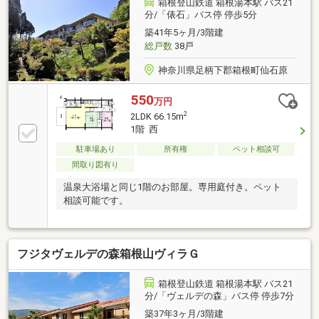
箱根登山鉄道 箱根湯本駅 バス21
分/「俵石」バス停 停歩5分
築41年5ヶ月/3階建
総戸数
38戸
神奈川県足柄下郡箱根町仙石原
550
万円
2
2LDK 66.15m
1階 西
駐車場あり
所有権
ペット相談可
間取り図有り
温泉大浴場と同じ1階のお部屋。専用庭付き。ペット
相談可能です。
フジタヴェルデの森箱根山ヴィラＧ
箱根登山鉄道 箱根湯本駅 バス21
分/「ヴェルデの森」バス停 停歩7分
築37年3ヶ月/3階建