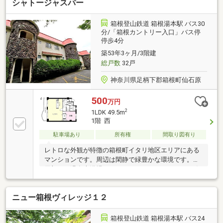
シャトージャスパー
箱根登山鉄道 箱根湯本駅 バス30
分/「箱根カントリー入口」バス停
停歩4分
築53年3ヶ月/3階建
総戸数
32戸
神奈川県足柄下郡箱根町仙石原
500
万円
2
1LDK 49.5m
1階 西
駐車場あり
所有権
間取り図有り
レトロな外観が特徴の箱根町イタリ地区エリアにある
マンションです。周辺は閑静で緑豊かな環境です。共
用部には温泉大浴場があります。バルコニーからは箱
根カントリーを望む開放的な眺望をお楽しみいただけ
ます。
ニュー箱根ヴィレッジ１２
箱根登山鉄道 箱根湯本駅 バス24