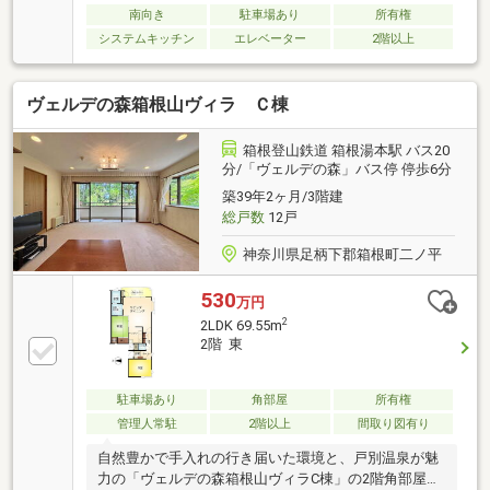
南向き
駐車場あり
所有権
システムキッチン
エレベーター
2階以上
ヴェルデの森箱根山ヴィラ Ｃ棟
箱根登山鉄道 箱根湯本駅 バス20
分/「ヴェルデの森」バス停 停歩6分
築39年2ヶ月/3階建
総戸数
12戸
神奈川県足柄下郡箱根町二ノ平
530
万円
2
2LDK 69.55m
2階 東
駐車場あり
角部屋
所有権
管理人常駐
2階以上
間取り図有り
自然豊かで手入れの行き届いた環境と、戸別温泉が魅
力の「ヴェルデの森箱根山ヴィラC棟」の2階角部屋の