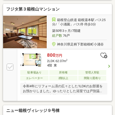
包まれながら、自分だけの癒しの時間をお楽しみくだ
フジタ第３箱根山マンション
さい。内見のご予約・お問い合わせお待ちしておりま
す。
箱根登山鉄道 箱根湯本駅 バス25
分/「小涌園」バス停 停歩3分
築50年3ヶ月/7階建
総戸数
76戸
神奈川県足柄下郡箱根町小涌谷
800
万円
2
2LDK 62.07m
4階 東
駐車場あり
所有権
管理人常駐
エレベーター
2階以上
間取り図有り
令和4年にリフォーム済の広々とした1LDKのお部屋を
お預かりしました。ゆったりとした浴室では戸別温泉
が楽しめます。箱根駅伝を間近で楽しめるリゾートマ
ンション。箱根登山鉄道「小涌谷駅」から徒歩約13
分、バス停も徒歩約3分の立地です。お気軽にお問い
ニュー箱根ヴィレッジ９号棟
合わせくださいませ。