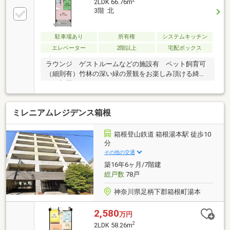
2LDK 66.76m
ては、お気軽にお問い合わせください。
3階 北
駐車場あり
所有権
システムキッチン
エレベーター
2階以上
宅配ボックス
ラウンジ ゲストルームなどの施設有 ペット飼育可
（細則有）竹林の深い緑の景観をお楽しみ頂ける綺麗
なお部屋です。
ミレニアムレジデンス箱根
箱根登山鉄道 箱根湯本駅 徒歩10
分
その他の交通
築16年6ヶ月/7階建
総戸数
78戸
神奈川県足柄下郡箱根町湯本
2,580
万円
2
2LDK 58.26m