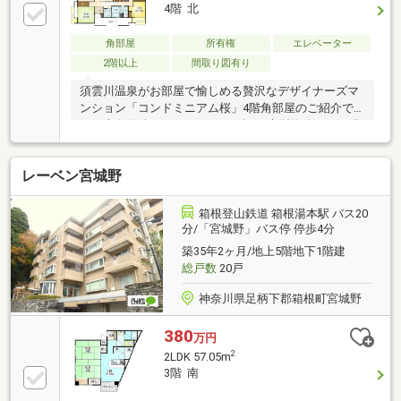
4階 北
角部屋
所有権
エレベーター
2階以上
間取り図有り
須雲川温泉がお部屋で愉しめる贅沢なデザイナーズマ
ンション「コンドミニアム桜」4階角部屋のご紹介で
す。専有面積はゆったり 161㎡超 の大型物件です。現
在も売主様が保養所としてご利用中のため、室内も比
較的良好の状態です。ご見学は事前予約にて承りま
レーベン宮城野
す。お問い合わせをお待ちしております。
箱根登山鉄道 箱根湯本駅 バス20
分/「宮城野」バス停 停歩4分
築35年2ヶ月/地上5階地下1階建
総戸数
20戸
神奈川県足柄下郡箱根町宮城野
380
万円
2
2LDK 57.05m
3階 南