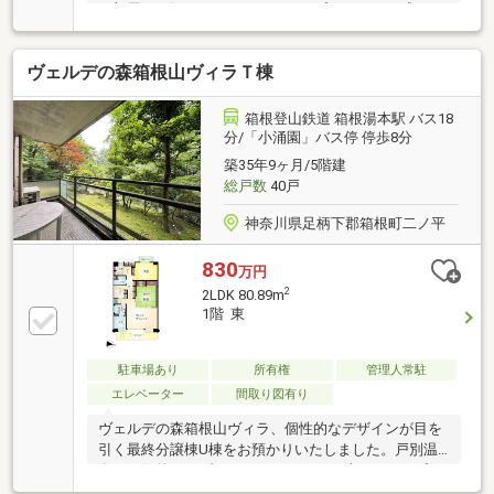
お部屋をお預かりいたしました。プライベート感のあ
る眺望となっており、窓からは丁寧に整えられた植栽
の景色をお楽しみいただけます。ご内見のご予約な
ヴェルデの森箱根山ヴィラＴ棟
ど、ぜひお気軽にお問い合わせくださいませ。
箱根登山鉄道 箱根湯本駅 バス18
分/「小涌園」バス停 停歩8分
築35年9ヶ月/5階建
総戸数
40戸
神奈川県足柄下郡箱根町二ノ平
830
万円
2
2LDK 80.89m
1階 東
駐車場あり
所有権
管理人常駐
エレベーター
間取り図有り
ヴェルデの森箱根山ヴィラ、個性的なデザインが目を
引く最終分譲棟U棟をお預かりいたしました。戸別温
泉と一般的なリゾートマンションでは味わえないプラ
イベート感を満喫いただけます。箱根の豊かな自然に