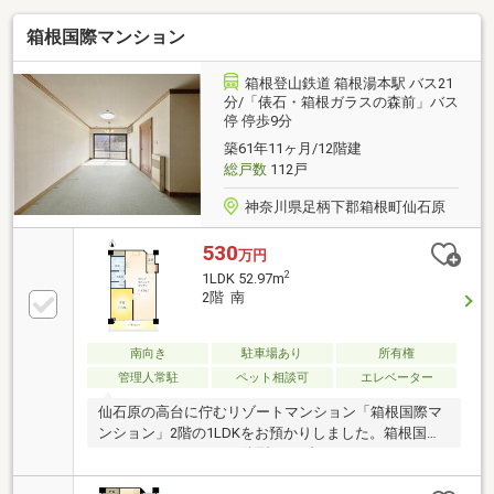
箱根国際マンション
箱根登山鉄道 箱根湯本駅 バス21
分/「俵石・箱根ガラスの森前」バス
停 停歩9分
築61年11ヶ月/12階建
総戸数
112戸
神奈川県足柄下郡箱根町仙石原
530
万円
2
1LDK 52.97m
2階 南
南向き
駐車場あり
所有権
管理人常駐
ペット相談可
エレベーター
仙石原の高台に佇むリゾートマンション「箱根国際マ
ンション」2階の1LDKをお預かりしました。箱根国際
マンションはホテル一体型のリゾートマンションのた
め、大勢でお越しの際は、ホテルご宿泊いただく、と