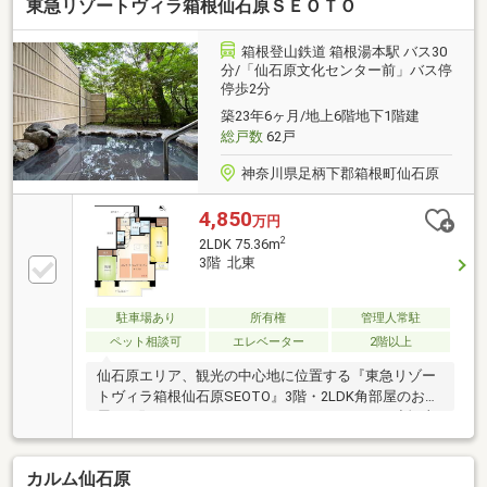
東急リゾートヴィラ箱根仙石原ＳＥＯＴＯ
す。ご内見のご予約など、お気軽にお問い合わせくだ
さいませ。
箱根登山鉄道 箱根湯本駅 バス30
分/「仙石原文化センター前」バス停
停歩2分
築23年6ヶ月/地上6階地下1階建
総戸数
62戸
神奈川県足柄下郡箱根町仙石原
4,850
万円
2
2LDK 75.36m
3階 北東
駐車場あり
所有権
管理人常駐
ペット相談可
エレベーター
2階以上
仙石原エリア、観光の中心地に位置する『東急リゾー
トヴィラ箱根仙石原SEOTO』3階・2LDK角部屋のお部
屋をお預かりいたしました。バルコニーからは小塚山
や金時山、さらに早川のせせらぎを感じられる自然豊
かな眺望をお楽しみいただけます。館内には白濁温泉
カルム仙石原
が魅力の「大涌谷温泉」を利用した温泉大浴場を完