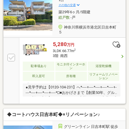
〈0120-049-006〉☆
その他の交通
築29年6ヶ月/5階建
総戸数
-戸
神奈川県横浜市港北区日吉本町
５
5,280
万円
2
3LDK 66.77m
3階 南西
モニタ付インターホ
駐車場あり
浴室乾燥機
ン
リフォームリノベー
即入居可
所有権
ション
●見学予約は【0120-104-231】へ*----+----*----+----*----+-
---*----+----*----+----*□■おかげさまで【創業50年、グル
ープ全27店舗】■□たくさんのお客様からのお言葉に感
謝してこれからも楽しく素敵なお家探しをお約束しま
す。お家探しを始めてみようと思われたらまずは、お
◆コートハウス日吉本町◆×リノベーション♪
気軽に東宝ハウス新横浜に相談してみませんか？何も
決まっていなくて大丈夫！まずはお客様の夢をお聞か
せください！「行って良かったね」と思っていただけ
グリーンライン 日吉本町駅 徒歩