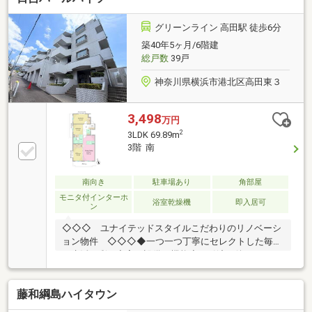
い物に便利です■小学校まで徒歩4分、公園も点在して
おり子育て環境良好です※駐車場空無：屋内１５，０
グリーンライン 高田駅 徒歩6分
００円／月、屋外１０，０００円／月（２０２６年５
築40年5ヶ月/6階建
月１２日現在）※ペット飼育可（飼育細則あり）
総戸数
39戸
神奈川県横浜市港北区高田東３
3,498
万円
2
3LDK 69.89m
3階 南
南向き
駐車場あり
角部屋
モニタ付インターホ
浴室乾燥機
即入居可
ン
◇◇◇ ユナイテッドスタイルこだわりのリノベーシ
ョン物件 ◇◇◇◆一つ一つ丁寧にセレクトした毎日
の生活を彩る充実の設備・機能◆お引渡し後のアフタ
ーサービス保証で安心をご提案【 Reform Contents 】
◆システムキッチン交換◆トイレ交換◆フローリング
藤和綱島ハイタウン
施工◆クロス全面張替・一部アクセントクロス仕様◆
建具・枠交換 等…【 物件検索からお引渡までサポ