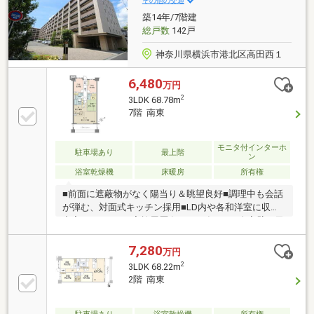
その他の交通
センサー取付
築14年/7階建
総戸数
142戸
神奈川県横浜市港北区高田西１
6,480
万円
2
3LDK 68.78m
7階 南東
モニタ付インターホ
駐車場あり
最上階
ン
浴室乾燥機
床暖房
所有権
■前面に遮蔽物がなく陽当り＆眺望良好■調理中も会話
が弾む、対面式キッチン採用■LD内や各和洋室に収納
充実■リフォーム実施履歴有・2023年4月：全室壁・天
井クロス張替、洗面所・トイレクッションフロア張
替、和室襖張替・2025年12月：キッチン水栓交換(蛇
7,280
万円
口一体型水栓器)■ペット飼育可能(細則有)、足洗い場
2
3LDK 68.22m
も設けられています■オートロック搭載、共用部に宅
2階 南東
配ボックス有■敷地内にプロムナードガーデン有(自由
利用空地)■横浜市グリーンライン「高田」駅まで徒歩
7分■利便性が高い住環境・ニトリ港北高田店 約