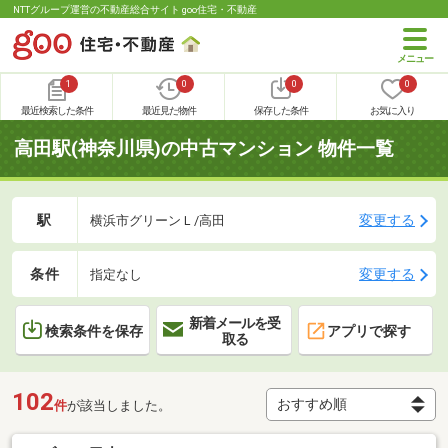
NTTグループ運営の不動産総合サイト goo住宅・不動産
1
0
0
0
最近検索した条件
最近見た物件
保存した条件
お気に入り
高田駅(神奈川県)の中古マンション 物件一覧
駅
変更する
横浜市グリーンＬ/高田
条件
変更する
指定なし
新着メールを受
検索条件を保存
アプリで探す
取る
102
件
が該当しました。