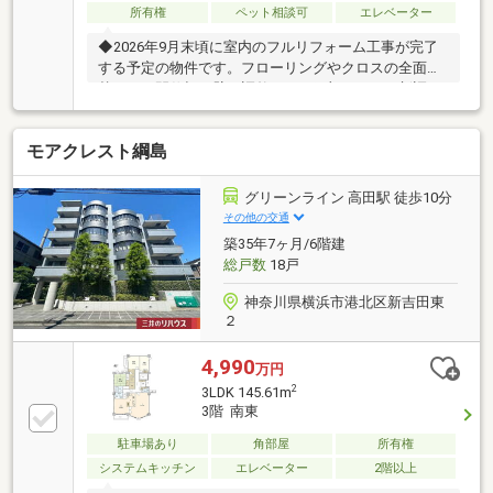
所有権
ペット相談可
エレベーター
◆2026年9月末頃に室内のフルリフォーム工事が完了
する予定の物件です。フローリングやクロスの全面張
替えから間仕切り壁の調整まで、細部にわたり新調さ
れます。◎キッチン交換 ◎ユニットバス交換 ◎洗
面化粧台交換 ◎トイレ交換 ◎フローリング張替え
モアクレスト綱島
◎クロス張替え ◎建具交換 等◆キッチンには家事
の手間を軽減する食器洗い乾燥機や、使い勝手の良い
浄水器付き水栓が標準装備されています。◆浴室には
グリーンライン 高田駅 徒歩10分
雨の日の衣類乾燥に便利な浴室暖房換気乾燥機や、い
その他の交通
つでも温かいお湯に浸かれる追い焚き機能が付いてい
築35年7ヶ月/6階建
ます。◆洗面室にはW1200サイズのワイドな洗面化粧
総戸数
18戸
台、トイレにはLIXIL製の温水洗浄便座を新調します。
神奈川県横浜市港北区新吉田東
２
4,990
万円
2
3LDK 145.61m
3階 南東
駐車場あり
角部屋
所有権
システムキッチン
エレベーター
2階以上