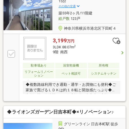
後の長期住宅設備保証付き ・明和地所が認定する認
15分
定保証中古制度適用住戸ご内見や詳細等、お気軽にお
その他の交通
問い合わせください！
築55年2ヶ月/11階建
総戸数
123戸
神奈川県横浜市港北区下田町４
3,199
万円
2
3LDK 88.07m
9階 南西
駐車場あり
浴室乾燥機
所有権
リフォームリノベー
ペット相談可
システムキッチン
ション
◆複数路線利用でき通勤・通学・お買物にも便利◆ご
家族で寛げるＬＤＫは約１８帖と開放感たっぷり◆浴
室乾燥機や食洗機などの住宅設備も充実◆ご家族の一
員ペットとの新生活が可能【株式会社リビングライ
フ】創業35年の信頼で未公開情報多数のリビングライ
◆ライオンズガーデン日吉本町◆×リノベーション♪
フがご紹介します。宅建士×FP×住宅ローンアドバイザ
ーの資格を併せ持つ『ライフ・エキスパート・プラン
ナー』がお客様の老後も見据えたライフプランを無料
グリーンライン 日吉本町駅 徒歩
作成。お気軽にご相談下さい！☆物件のお問合せは
9分