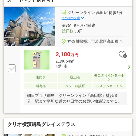
など充実の設備■季節物の衣類もスッキリ収納できる
ウォークインクロゼットが２つ■テラスと専用庭付き
グリーンライン 高田駅 徒歩3分
の住戸！■テラスから駐輪場へも行き来ができるた
その他の交通
め、大変便利な動線になっています■ペット飼育可
築36年9ヶ月/4階建
（細則有）■24時間ゴミ出し
総戸数
30戸
神奈川県横浜市港北区高田東４
2,180
万円
2
2LDK 54m
4階 南
モニタ付インターホ
南向き
最上階
ン
所有権
ペット相談可
システムキッチン
朝日プラザ綱島 グリーンライン「高田駅」徒歩３
分 駅まで平坦な道のり日常のお買い物施設まで１０
分圏内！ 【ペット飼育可】 南向きバルコニーで眺
望・陽当り良好！開放感を感じられる自然豊かな住環
境。落ち着いた住宅街に佇む低層マンション！まず
クリオ横濱綱島グレイステラス
は、お気軽に東宝ハウス町田に相談してみませんか？
何も決まっていなくて大丈夫まずはお客様の夢をお聞
かせください！