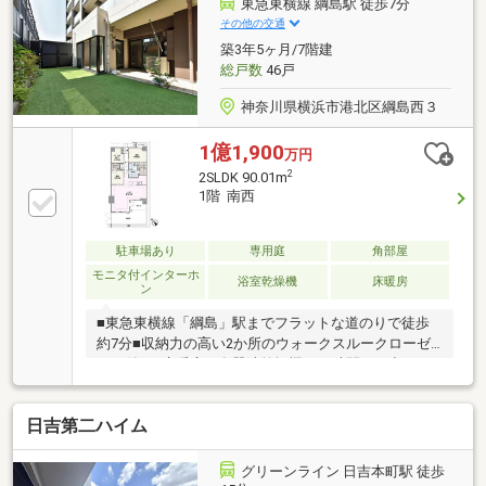
東急東横線 綱島駅 徒歩7分
その他の交通
築3年5ヶ月/7階建
総戸数
46戸
神奈川県横浜市港北区綱島西３
1億1,900
万円
2
2SLDK 90.01m
1階 南西
駐車場あり
専用庭
角部屋
モニタ付インターホ
浴室乾燥機
床暖房
ン
■東急東横線「綱島」駅までフラットな道のりで徒歩
約7分■収納力の高い2か所のウォークスルークローゼ
ット付き■床暖房や食器洗乾燥機、24時間ごみ出し可
能など充実の設備■子供が遊べる約20.37m2の広々とし
た専用庭■大切なペットと暮らせるマンションです
日吉第二ハイム
（細則あり）■2026年5月クロス張替・室内クリーニン
グ実施済み■明和地所（株）が提供する住宅設備保証
サービス「クリオサポート15」付き住戸 ・引き渡し
グリーンライン 日吉本町駅 徒歩