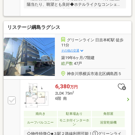
陽当たり、眺望とも良好◆ホテルライクなコンシェル
ジュサービス付き、宅配便の預かり・発送サービスが
ございます。・24時間365日オペレーション監視のセ
キュリティシステム採用・充実した共用施設・２０畳
リステージ綱島ラグシス
超のリビングダイニングは南、東面に大きな開口部を
設けられており、多くの日差しが射し込みます。・各
居室６畳以上の広さがありゆったりとした間取設計で
グリーンライン 日吉本町駅 徒歩
す。・全居室に面した広々としたバルコニーもポイン
11分
トです。・３ｍ超のワイドなシステムキッチン・ツイ
その他の交通
ンボウルタイプの大型洗面カウンター・手洗いカウン
築19年6ヶ月/7階建
ター付のトイレ等々、見どころの多い住戸です
総戸数
47戸
神奈川県横浜市港北区綱島西５
6,380
万円
2
2LDK 75m
6階 南
南向き
駐車場あり
角部屋
モニタ付インターホ
ルーフバルコニー
浴室乾燥機
ン
◇物件特徴◇■３駅２路線利用可能！①グリーンライ