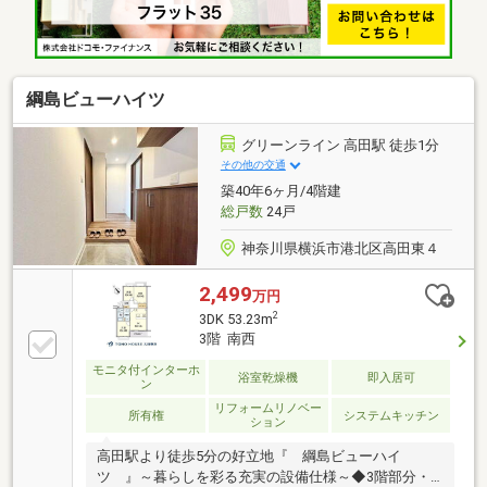
軽にご相談ください。
綱島ビューハイツ
グリーンライン 高田駅 徒歩1分
その他の交通
築40年6ヶ月/4階建
総戸数
24戸
神奈川県横浜市港北区高田東４
2,499
万円
2
3DK 53.23m
3階 南西
モニタ付インターホ
浴室乾燥機
即入居可
ン
リフォームリノベー
所有権
システムキッチン
ション
高田駅より徒歩5分の好立地『 綱島ビューハイ
ツ 』～暮らしを彩る充実の設備仕様～◆3階部分・