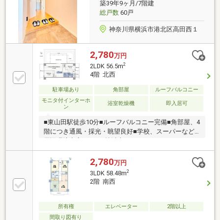
築39年9ヶ月/7階建
総戸数
60戸
神奈川県横浜市港北区高田西１
2,780
万円
2
2LDK 56.5m
4階 北西
駐車場あり
角部屋
ルーフバルコニー
モニタ付インターホ
浴室乾燥機
即入居可
ン
■東山田駅徒歩10分■ルーフバルコニー完備■角部屋、4
階につき通風・採光・眺望良好■学校、スーパーなど
周辺環境充実■LDK15帖以上ーーーーーーーーーーー
ーーーー◎頭金０円から購入可能◎FPによるライフプ
ランのシミュレーション診断◎その他希望に合う物件
2,780
万円
（未公開含む）のご提案弊社は不動産総合企業です。
2
3LDK 58.48m
お客さまに寄り添ったサービスを心がけています。そ
2階 南西
れぞれのご家族にあう価値をご提案をいたします。ま
ずはお気軽に現地をご覧下さいませ。物件の確認事
項、ご見学希望のお客様は下記番号までご連絡下さ
所有権
エレベーター
2階以上
い。お問合せ先：042-709-6561いつでもお待ちしてお
間取り図有り