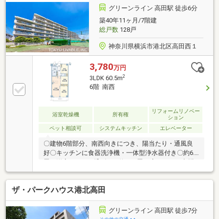
ート 】◇住宅ローン審査お手続き ◇契約書作成・締
グリーンライン 高田駅 徒歩6分
結お手続き◇登記関係お手続き ◇火災保険のご案内
築40年11ヶ月/7階建
◇融資契約お手続き ◇決済お手続き …等二人三
総戸数
128戸
脚でサポートいたしますのでご安心ください。
神奈川県横浜市港北区高田西１
3,780
万円
2
3LDK 60.5m
6階 南西
リフォームリノベー
浴室乾燥機
所有権
ション
ペット相談可
システムキッチン
エレベーター
〇建物6階部分、南西向きにつき、陽当たり・通風良
好〇キッチンに食器洗浄機・一体型浄水器付き〇約6.3
畳の洋室とLDKを繋げて、約18.4畳の広々とした空間
としてもお使いいただけます！～リフォーム履歴あり
（令和3年2月）～・全室クロス張替・全室フローリン
ザ・パークハウス港北高田
グ張替・フロアタイル張替・建具交換・システムキッ
チン交換・ユニットバス交換・洗面台交換・洗濯水栓
交換、防水パン交換・トイレ交換・スイッチパネル新
グリーンライン 高田駅 徒歩7分
規交換・エアコン新規設置・下足入れ新設・玄関人感