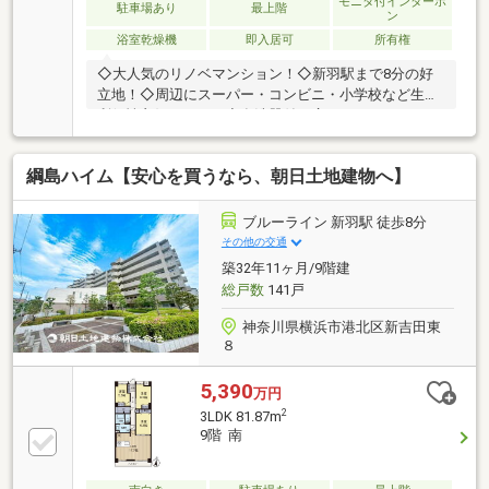
モニタ付インターホ
駐車場あり
最上階
ン
浴室乾燥機
即入居可
所有権
◇大人気のリノベマンション！◇新羽駅まで8分の好
立地！◇周辺にスーパー・コンビニ・小学校など生活
利便性良好です！！◇食洗器付き広々システムキッチ
ン◇浴室乾燥機能付きユニットバス◇オートロック付
きでセキュリティー充実
綱島ハイム【安心を買うなら、朝日土地建物へ】
ブルーライン 新羽駅 徒歩8分
その他の交通
築32年11ヶ月/9階建
総戸数
141戸
神奈川県横浜市港北区新吉田東
８
5,390
万円
2
3LDK 81.87m
9階 南