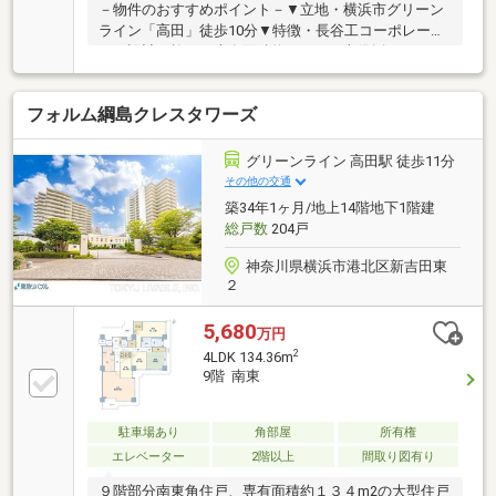
－物件のおすすめポイント－▼立地・横浜市グリーン
ライン「高田」徒歩10分▼特徴・長谷工コーポレーシ
ョン設計・施工・専有面積約145.61平米(別途トランク
ルーム約2.4平米有)・全居室7帖以上の広さ、約8帖の
和室有・約2650mmのゆとりある天井高・作業効率の
フォルム綱島クレスタワーズ
よいL字型キッチン・WIC等、室内随所に収納スペース
有・2面バルコニー仕様・浴室に窓があり、こまめな
自然換気が可能▼設備・オートロック▼周辺環境・い
グリーンライン 高田駅 徒歩11分
なげや横浜綱島店 徒歩8分(約570m)■ ご希望の住まい
その他の交通
探しをお手伝いします ━━━━━・・・物件の詳細・
築34年1ヶ月/地上14階地下1階建
ご相談はお気軽にお問い合わせください。
総戸数
204戸
神奈川県横浜市港北区新吉田東
２
5,680
万円
2
4LDK 134.36m
9階 南東
駐車場あり
角部屋
所有権
エレベーター
2階以上
間取り図有り
９階部分南東角住戸、専有面積約１３４m2の大型住戸