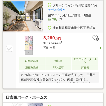
グリーンライン 高田駅 徒歩15分
その他の交通
築31年5ヶ月/地上6階地下1階建
総戸数
-戸
神奈川県横浜市港北区下田町５
3,280
万円
2
3LDK 59.62m
1階 南西
モニタ付インターホ
駐車場あり
角部屋
ン
浴室乾燥機
即入居可
所有権
2025年12月にフルリフォーム工事が完了した、三井不
動産株式会社旧分譲マンション。内装・設備は
Panasonic製品を中心に一新され、上質感と機能性を
兼ね備えた住まいです。オートロック・防犯カメラを
備えた安心のセキュリティに加え、ペット飼育相談可
日吉西パーク・ホームズ
能。大切な家族の一員であるペットと一緒に快適な暮
らしを実現できます。階下に住戸がなく、足音を気に