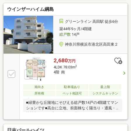
ナル駅「日吉」駅での乗り換えで、都内や横浜方面に
ウインザーハイム綱島
もアクセス良好■角部屋につき明るい室内■最上階につ
き、上階からの生活音を気にせずお過ごしいただけま
す■浴室に窓有り、換気のしやすい仕様■帰宅時間がバ
グリーンライン 高田駅 徒歩6分
ラバラの家族に嬉しい追い焚き機能付き■和室に押入
築44年9ヶ月/4階建
あり、布団など大きなものの収納に活躍します♪◇
総戸数
14戸
住み替え相談会開催 ◇ご自宅の売却から新居のご購
入までをすべてサポート！
神奈川県横浜市港北区高田東２
2,680
万円
2
4LDK 78.03m
4階 南
南向き
駐車場あり
最上階
所有権
ペット相談可
システムキッチン
■緑豊かな丘陵地にそびえる総戸数14戸の4階建てマン
ションです■高台に立地、前面棟なく陽当り・通風・
眺望良好です■廊下を抑えて居住スペースを有効利用
したレイアウト■キッチンには食洗機・浄水器付■全居
室収納スペースあり■スーパーや専門店が入る商業施
日吉パールハイツ
設「そよら横浜高田」が徒歩圏内にあり、日々のお買