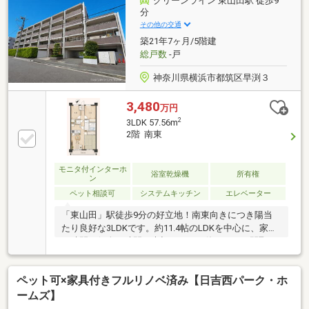
グリーンライン 東山田駅 徒歩9
デザイン性を兼ね備えた住空間へ生まれ変わります♪
分
その他の交通
築21年7ヶ月/5階建
総戸数
-戸
神奈川県横浜市都筑区早渕３
3,480
万円
2
3LDK 57.56m
2階 南東
モニタ付インターホ
浴室乾燥機
所有権
ン
ペット相談可
システムキッチン
エレベーター
「東山田」駅徒歩9分の好立地！南東向きにつき陽当
たり良好な3LDKです。約11.4帖のLDKを中心に、家族
の時間も個人の時間も大切にできる使いやすい間取
り。ペット飼育可能で、大切な愛犬・愛猫との暮らし
も実現できます。公園や学校が身近に揃い、子育て世
ペット可×家具付きフルリノベ済み【日吉西パーク・ホ
帯にも嬉しい住環境。ゆとりある住空間で、家族みん
なが快適に過ごせる住まいです。ぜひ現地で陽当たり
ームズ】
と住み心地をご体感ください♪