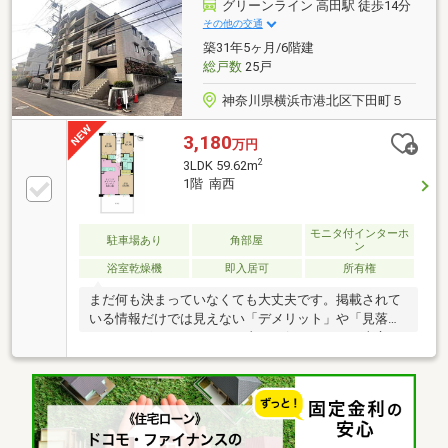
せず生活できるのも魅力。専用テラスには人工木ウッ
グリーンライン 高田駅 徒歩14分
ドパネルを設置し、お子さまの遊び場やくつろぎの空
その他の交通
間として活躍します。保育園・小学校・スーパー・公
築31年5ヶ月/6階建
園が徒歩10分圏内に揃い、子育て世帯にも嬉しい住環
総戸数
25戸
境。家具付き販売で、すぐに新生活を始められます。
神奈川県横浜市港北区下田町５
3,180
万円
2
3LDK 59.62m
1階 南西
モニタ付インターホ
駐車場あり
角部屋
ン
浴室乾燥機
即入居可
所有権
まだ何も決まっていなくても大丈夫です。掲載されて
いる情報だけでは見えない「デメリット」や「見落と
しがちなポイント」まで正直にお伝えします。東宝ハ
ウス品川では、物件のご紹介だけでなく、「どう選ぶ
か」までしっかりサポート。現地でしか分からない空
気感や周辺環境も含めて、一緒に納得できる住まい探
しを進めていきましょう。相談だけでも大歓迎です。
まだご希望が定まっていなくても大丈夫。まずはお気