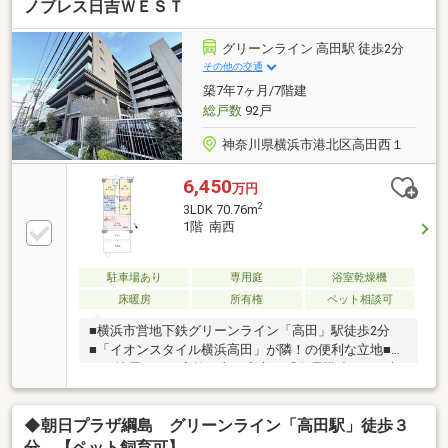
ノブレス日吉ＷＥＳＴ
グリーンライン 高田駅 徒歩2分
その他の交通
築7年7ヶ月/7階建
総戸数
92戸
神奈川県横浜市港北区高田西１
6,450
万円
2
3LDK 70.76m
1階 南西
駐車場あり
専用庭
浴室乾燥機
床暖房
所有権
ペット相談可
■横浜市営地下鉄グリーンライン「高田」駅徒歩2分
■「イオンスタイル横浜高田」が隣！の便利な立地■大
きな地震からご家族を守る安心の「免震構造」■24時
間セキュリティシステムなど、ハイレベルなセキュリ
ティ体制で安心の暮らしを提供■LDKは広々約15.7帖■
◆朝日プラザ綱島 グリーンライン「高田駅」徒歩３
ご家族との会話も弾む、人気の対面キッチン■ビルト
イン食器洗い乾燥機、ディスポーザー、LDには床暖房
分 【ペット飼育可】