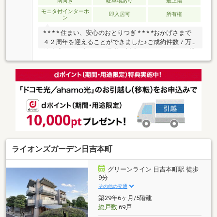
南向き
駐車場あり
最上階
モニタ付インターホ
即入居可
所有権
ン
* * * * 住まい、安心のおとりつぎ * * * *おかげさまで
４２周年を迎えることができました♪ご成約件数７万
件達成！！☆当日のご見学も対応可能です！☆ＪＲ横
浜線「中山」駅徒歩１分！☆ご予約は『朝日土地建物
中山店』まで！朝日土地建物グループは地域密着を合
言葉に全１３店舗でその地域No.１を目指しておりま
す。広告掲載していない物件も多数ございます。色々
廻ったけど良い物件が無いなぁ・・頭金無くても平
気・・？お家の買替えってどうするの・・？etc.まず
は何でもお気軽にご相談ください！有資格者が丁寧に
ご説明させていただきます！お問い合わせをお待ちし
ております！！
ライオンズガーデン日吉本町
グリーンライン 日吉本町駅 徒歩
9分
その他の交通
築29年6ヶ月/5階建
総戸数
69戸