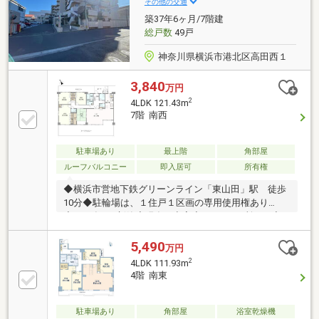
ご覧いただけます。 お写真では分からない、実際の
その他の交通
日当たりや広さ、質感をご確認いただけます。 「ネ
築37年6ヶ月/7階建
ットで見学予約できる日程」よりお気軽にご予約くだ
総戸数
49戸
さいませ。
神奈川県横浜市港北区高田西１
3,840
万円
2
4LDK 121.43m
7階 南西
駐車場あり
最上階
角部屋
ルーフバルコニー
即入居可
所有権
◆横浜市営地下鉄グリーンライン「東山田」駅 徒歩
10分◆駐輪場は、１住戸１区画の専用使用権あり
◆1989年3月新築◆現在、空室◆トイレ2ヶ所あり◆
長期修繕計画書あり住宅ローンの相談も承ります。お
気軽に申し付けください！
5,490
万円
2
4LDK 111.93m
4階 南東
駐車場あり
角部屋
浴室乾燥機