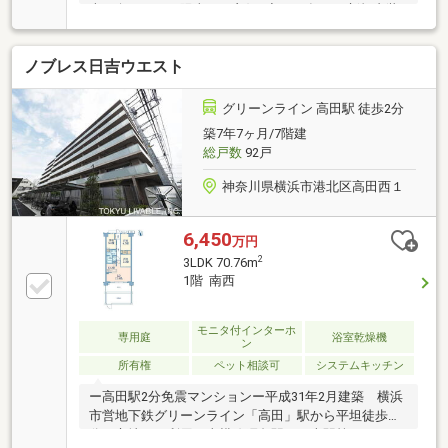
南西向きにつき陽当たり良好♪◇2025年11月新規内装
リノベーション完了！◆食洗機・浄水器付き対面式シ
ステムキッチン◇浴室乾燥機付！天候に左右されずお
ノブレス日吉ウエスト
洗濯できます◆安心のモニター付きインターホン完備
◇生活利便施設が身近に充実した住環境～東京、川崎
エリアの「住まい」探しに確かな安心と満足を～東宝
グリーンライン 高田駅 徒歩2分
ハウス大田東京ならではの高品質なサービスをお届け
築7年7ヶ月/7階建
します。
総戸数
92戸
神奈川県横浜市港北区高田西１
6,450
万円
2
3LDK 70.76m
1階 南西
モニタ付インターホ
専用庭
浴室乾燥機
ン
所有権
ペット相談可
システムキッチン
ー高田駅2分免震マンションー平成31年2月建築 横浜
市営地下鉄グリーンライン「高田」駅から平坦徒歩２
分の立地バス利用で東横線綱島駅、日吉駅等へのアク