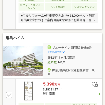
駐車場あり
浴室乾燥機
所有権
120m・島忠ホームズ港北高田店 約120m・オーケー
リフォームリノベー
ペット相談可
システムキッチン
ション
新吉田店 約630m
■フルリフォーム■駐車場空きあり■３LDK■ペット飼育
可能■空室につきご案内可能■お気軽にお問合せ下さい
綱島ハイム
ブルーライン 新羽駅 徒歩8分
その他の交通
築32年11ヶ月/9階建
総戸数
141戸
神奈川県横浜市港北区新吉田東
８
5,390
万円
2
3LDK 81.87m
9階 南東