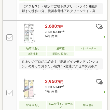
ります。
《アクセス》・横浜市営地下鉄グリーンライン東山田
駅まで徒歩13分、横浜市営地下鉄グリーンライン高田
駅まで徒歩14分と2駅2路線の利用が可能です。お出か
け先や目的に応じて駅をお選びいただけます。《周辺
環境》・物件周辺は街灯や歩道もあり、人通りの多い
2,600
万円
環境です。《室内の特徴》・2階部分南西向きのた
2
3LDK 60.48m
め、陽当たり良好です。・廊下が少ない設計のため、
6階 南西
無駄のない間取りになっています。・バルコニー側は
開放感があります。
駐車場あり
所有権
エレベーター
2階以上
間取り図有り
住まいのプロがご紹介！『綱島ダイヤモンドマンショ
ン』の知っておきたい魅力！●交通アクセス横浜市グ
リーンライン「東山田」駅まで徒歩10分、「高田」駅
まで徒歩12分●地上7階建RC造マンションの6階部分に
位置します。●LDに隣接する約5.7帖の和室は、引き戸
2,950
万円
を開放し、続き間としての利用が可能。●キッチンへ
2
3LDK 58.48m
はLDと廊下の両方からアクセスできます。●各洋室と
3階 南西
和室に収納スペースあり。●周囲に買い物施設が点在
しています。・Fit Care DEPOT高田西店まで約140m(徒
歩2分)・まいばすけっと高田西店まで約350m(徒歩5
モニタ付インターホ
駐車場あり
即入居可
ン
分)●リフォームプラン有り。詳細はお問い合わせくだ