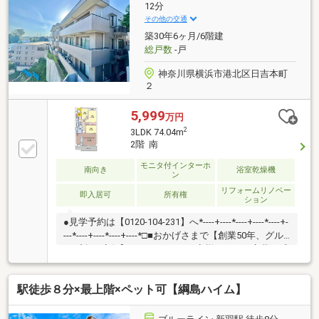
るように、スタッフ一同【夢に人に住まいに本気で
12分
す！】お客様のお問合せをお待ちしております☆
その他の交通
築30年6ヶ月/6階建
総戸数
-戸
神奈川県横浜市港北区日吉本町
２
5,999
万円
2
3LDK 74.04m
2階 南
モニタ付インターホ
南向き
浴室乾燥機
ン
リフォームリノベー
即入居可
所有権
ション
●見学予約は【0120-104-231】へ*----+----*----+----*----+-
---*----+----*----+----*□■おかげさまで【創業50年、グル
ープ全27店舗】■□たくさんのお客様からのお言葉に感
謝してこれからも楽しく素敵なお家探しをお約束しま
す。お家探しを始めてみようと思われたらまずは、お
駅徒歩８分×最上階×ペット可【綱島ハイム】
気軽に東宝ハウス新横浜に相談してみませんか？何も
決まっていなくて大丈夫！まずはお客様の夢をお聞か
せください！「行って良かったね」と思っていただけ