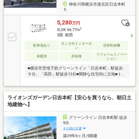
神奈川県横浜市港北区日吉本町
５
5,280
万円
2
3LDK 66.77m
3階 南西
モニタ付インターホ
駐車場あり
浴室乾燥機
ン
リフォームリノベー
床暖房
所有権
ション
■横浜市営地下鉄グリーンライン「日吉本町」駅徒歩
９分、「高田」駅徒歩12分■閑静な住宅街に立地■トラ
ンクルーム・専用ポーチあり■ご家族との会話も弾
む、人気の対面キッチン■食洗機、浴室乾燥機など充
実の設備■ペット飼育可能（細則あり）――リフォーム
ライオンズガーデン日吉本町【安心を買うなら、朝日土
内容――（2026年3月完了）・キッチン、給湯器、ユニ
ットバス、トイレ、洗面化粧台、建具交換・全室フロ
地建物へ】
ーリング、フロアタイル、玄関タイル張替 ・全室ク
ロス貼替・リビング部分エコカラット使用 ほか※駐
グリーンライン 日吉本町駅 徒歩
車場（空有）月額7000円～10000円※駐輪場（空有）年
9分
額6000円※バイク置場（空有）年額12000円～60000円
その他の交通
築29年6ヶ月/5階建