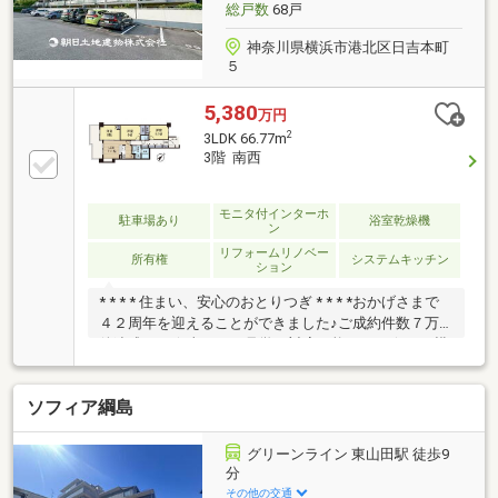
総戸数
68戸
神奈川県横浜市港北区日吉本町
５
5,380
万円
2
3LDK 66.77m
3階 南西
モニタ付インターホ
駐車場あり
浴室乾燥機
ン
リフォームリノベー
所有権
システムキッチン
ション
* * * * 住まい、安心のおとりつぎ * * * *おかげさまで
４２周年を迎えることができました♪ご成約件数７万
件達成！！☆当日のご見学も対応可能です！☆ＪＲ横
浜線「中山」駅徒歩１分！☆ご予約は『朝日土地建物
中山店』まで！朝日土地建物グループは地域密着を合
ソフィア綱島
言葉に全１３店舗でその地域No.１を目指しておりま
す。広告掲載していない物件も多数ございます。色々
廻ったけど良い物件が無いなぁ・・頭金無くても平
グリーンライン 東山田駅 徒歩9
気・・？お家の買替えってどうするの・・？etc.まず
分
は何でもお気軽にご相談ください！有資格者が丁寧に
その他の交通