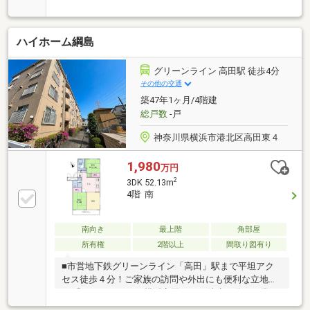
につき陽当たり良好。〇ペット飼育可能（細則有り）
〇駅徒歩４分の平坦地に立地。
∞∞∞∞∞∞∞∞∞∞∞∞∞∞∞☆彡居心地のいい暮
ハイホーム綱島
らし☆彡居心地の良い条件に、欠かせない眩い採光。
ゆったりとした幅の窓からこの空間に降り注ぐ採光が
絶えない。陽当たりの良い住宅こそ居心地のいい暮ら
グリーンライン 高田駅 徒歩4分
しができます。
その他の交通
築47年1ヶ月/4階建
総戸数
-戸
神奈川県横浜市港北区高田東４
1,980
万円
2
3DK 52.13m
4階 南
南向き
最上階
角部屋
所有権
2階以上
間取り図有り
■市営地下鉄グリーンライン「高田」駅まで平坦アク
セス徒歩４分！ご家族の訪問や外出にも便利な立地
♪■「イオンスタイル横浜高田」まで徒歩５分！日常の
買い物を徒歩圏内で完結できる快適な住環境■ターミ