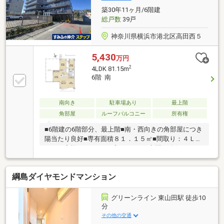
ご説明させていただきます！お問い合わせをお待ちし
築30年11ヶ月/6階建
ております！！
総戸数
39戸
神奈川県横浜市港北区高田西５
5,430
万円
2
4LDK 81.15m
6階 南
南向き
駐車場あり
最上階
角部屋
ルーフバルコニー
所有権
■6階建の6階部分、最上階■南・西向きの角部屋につき
陽当たり良好■専有面積８１．１５㎡■間取り：４ＬＤ
Ｋ ご家族それぞれのプライベート空間が確保できま
す■全居室収納があり、物入など収納スペース豊富■北
側方面は遮る建物がないため、開放感◎■ルーフバル
綱島ダイヤモンドマンション
コニー面積：４０．７１㎡ ガーデニングやアウトド
ア気分を楽しむことができます■オートロックシステ
ム有り■防犯カメラ
グリーンライン 東山田駅 徒歩10
分
その他の交通