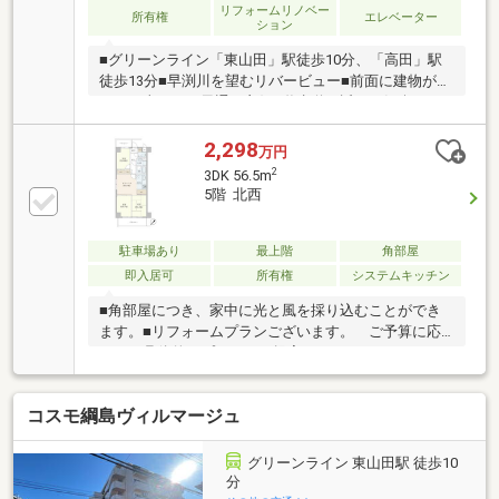
リフォームリノベー
さい。
所有権
エレベーター
ション
■グリーンライン「東山田」駅徒歩10分、「高田」駅
徒歩13分■早渕川を望むリバービュー■前面に建物が無
く、日当たり、風通し良好■遊歩道が近く、気楽にお
散歩を楽しめます■周辺は坂が無くフラットな立地条
件■フィットケアデポ高田西店徒歩1分■イオンそよら
2,298
万円
港北高田店徒歩約11分■第三京浜「都筑」IC近く、カ
2
3DK 56.5m
ーアクセスが便利――リノベーション内容――(2026年1
5階 北西
月下旬完了)・システムキッチン、ユニットバス、洗面
台、トイレ、洗面台、建具、下駄箱、給湯器交換・和
室→洋室へ変更 ・クロス全面貼替 ・フローリング
駐車場あり
最上階
角部屋
上張り ・スイッチ、コンセント交換
即入居可
所有権
システムキッチン
■角部屋につき、家中に光と風を採り込むことができ
ます。■リフォームプランございます。 ご予算に応
じて、具体的なプランをご提案させていただきますの
でご相談くださいませ。■グリーンライン「東山田」
駅徒歩10分、東急東横線「綱島」駅バス12分と2つの
コスモ綱島ヴィルマージュ
路線を利用でき、通勤・通学にも便利です。■周辺は
落ち着いた住環境が広がるエリア、小学校、中学校、
スーパーも徒歩圏内に揃い、ご家族で新しい生活をス
グリーンライン 東山田駅 徒歩10
タートしやすい環境です。■退居済みにつき、実物を
分