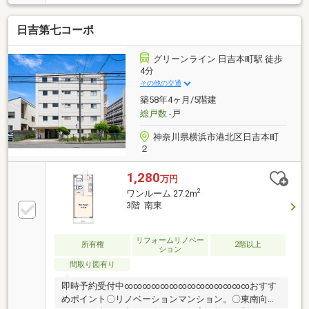
セスが可能です。徒歩1分の立地には「イオンスタイ
ル横浜高田店」があり、日常の食料品、生活用品等の
日吉第七コーポ
お買い物はとても便利です。周辺には外食店もあり、
ご家族で食事を楽しめるお店が多くございます。本物
件テラス前面は戸建住宅が建ち並び、テラス前面に遮
グリーンライン 日吉本町駅 徒歩
蔽物無いため、陽当たり良好です。ペット２匹飼育可
4分
能（規約による制限あり）【室内設備】・食器洗浄乾
その他の交通
燥機・ディスポーザー・浴室乾燥暖房機・温水洗浄便
築58年4ヶ月/5階建
座・全館浄水システム
総戸数
-戸
神奈川県横浜市港北区日吉本町
２
1,280
万円
2
ワンルーム 27.2m
3階 南東
リフォームリノベー
所有権
2階以上
ション
間取り図有り
即時予約受付中∞∞∞∞∞∞∞∞∞∞∞∞∞∞おすす
めポイント〇リノベーションマンション。〇東南向き