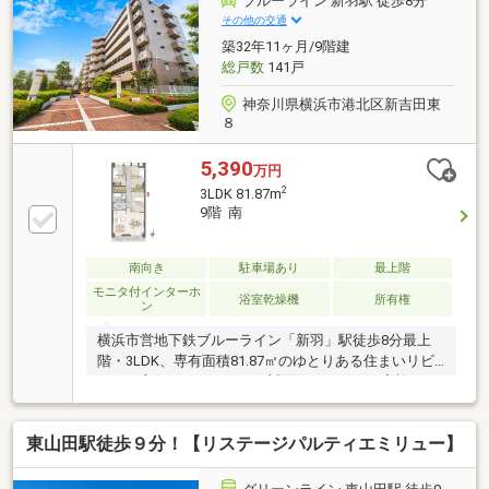
ブルーライン 新羽駅 徒歩8分
るように、スタッフ一同【夢に人に住まいに本気で
その他の交通
す！】お客様のお問合せをお待ちしております☆
築32年11ヶ月/9階建
総戸数
141戸
神奈川県横浜市港北区新吉田東
８
5,390
万円
2
3LDK 81.87m
9階 南
南向き
駐車場あり
最上階
モニタ付インターホ
浴室乾燥機
所有権
ン
横浜市営地下鉄ブルーライン「新羽」駅徒歩8分最上
階・3LDK、専有面積81.87㎡のゆとりある住まいリビ
ングの主役となるフラット対面キッチンは、家族との
会話を楽しみながら料理ができ、日常を少し特別に演
出しますファミリークローゼットに加え、全室に収納
東山田駅徒歩９分！【リステージパルティエミリュー】
を備えた使いやすい間取りで、ペット飼育も可能オー
トロック付きで安心のセキュリティ、生活利便施設も
徒歩圏に揃う好立地新規リノベーションで、快適性と