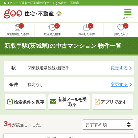
NTTグループ運営の不動産総合サイト goo住宅・不動産
1
0
0
0
最近検索した条件
最近見た物件
保存した条件
お気に入り
新取手駅(茨城県)の中古マンション 物件一覧
駅
変更する
関東鉄道常総線/新取手
条件
変更する
指定なし
新着メールを受
検索条件を保存
アプリで探す
取る
3
件
が該当しました。