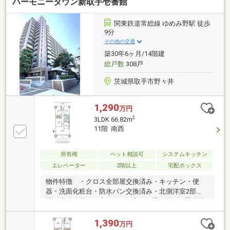
ハーモニータウン新取手壱番館
き戸を開放し、隣接するLDと一体利用も可能・全居室
に収納スペースを確保・ペット飼育可能(規約制限
有)▼周辺環境・取手市立取手西小学校 徒歩6分(約
関東鉄道常総線 ゆめみ野駅 徒歩
420m)・取手市立取手第二中学校 徒歩6分(約450m)
9分
その他の交通
築30年6ヶ月/14階建
総戸数
308戸
茨城県取手市野々井
1,290
万円
2
3LDK 66.82m
11階 南西
所有権
ペット相談可
システムキッチン
エレベーター
2階以上
宅配ボックス
物件特徴 ・クロス全部屋交換済み・キッチン・便
器・洗面化粧台・防水パン交換済み・北側洋室2部
屋、床張り替え・床、LDK・廊下、重ね張り・畳表替
え・ハウスクリーニング・ユニットバス（令和6年1月
交換）・11階からの眺望は緑豊かで癒されます・ペッ
1,390
万円