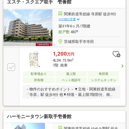
エステ・スクエア取手 壱番館
関東鉄道常総線 寺原駅 徒歩9分
その他の交通
築31年6ヶ月/7階建
総戸数
48戸
茨城県取手市寺田
1,200
万円
2
4LDK 75.9m
7階 南東
駐車場あり
最上階
角部屋
所有権
ペット相談可
システムキッチン
－物件のおすすめポイント－▼立地・関東鉄道常総線
「寺原」駅 徒歩9分 他▼特徴・最上階7階部分、南
東・南西の角部屋・2面バルコニー仕様、LD含む4室が
バルコニーに面する間取り・ご家族との会話が弾む対
面式キッチン採用、カウンター付・約6.0帖の和室は引
ハーモニータウン新取手壱番館
き戸を開放し、隣接するLDと一体利用も可能・全居室
に収納スペースを確保・ペット飼育可能(規約制限
有)▼周辺環境・取手市立取手西小学校 徒歩6分(約
関東鉄道常総線 ゆめみ野駅 徒歩