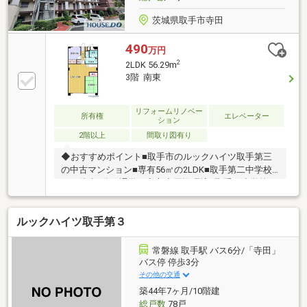
い合わせ下さいませ！
茨城県取手市寺田
490
万円
2
2LDK 56.29m
3階 南東
リフォームリノベー
所有権
エレベーター
ション
2階以上
間取り図有り
◆おすすめポイント■取手市のルックハイツ取手第三
の中古マンション■専有56㎡の2LDK■取手第二中学校
まで徒歩4分で通学も安心◆周辺環境■取手西小学校へ
は徒歩約9分■寺原駅へは徒歩約12分■スーパーママも
生活圏で買い物便利◆ご案内取手市のルックハイツ取
ルックハイツ取手第３
手第三です。室内はぜひ現地でご覧ください。お気軽
にお問い合わせください。
常磐線 取手駅 バス6分/「寺田」
バス停 停歩3分
その他の交通
築44年7ヶ月/10階建
総戸数
78戸