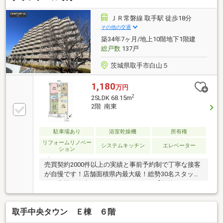
ＪＲ常磐線 取手駅 徒歩18分
その他の交通
築34年7ヶ月/地上10階地下1階建
総戸数
137戸
茨城県取手市白山５
1,180
万円
2
2SLDK 68.15m
2階 南東
駐車場あり
浴室乾燥機
所有権
リフォームリノベー
システムキッチン
エレベーター
ション
売買契約2000件以上の実績と事前予約制で丁寧な接客
が自慢です！店舗面積県内最大級！総勢30名スタッフ
がお客様を全力サポートいたします！【物件おすすめ
ポイント】・取手駅徒歩圏内の好立地・南東向きで日
当たり良好、明るく暖かい住戸・商業施設充実で買い
取手中央タウン Ｅ棟 ６階
物便利・IHコンロ（2023年）・浴室（2025年）交換
済・御影石張りのエントランス＆ホテルライクな広い