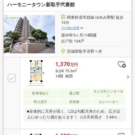
ハーモニータウン新取手弐番館
関東鉄道常総線 ゆめみ野駅 徒歩
12分
その他の交通
築30年5ヶ月/14階建
総戸数
154戸
茨城県取手市野々井
1,370
万円
2
3LDK 75.3m
14階 南西
モニタ付インターホ
駐車場あり
最上階
ン
即入居可
所有権
エレベーター
■全体的に天井が高く、LDは勾配天井のため、広さ以
上にゆったり感があります！（LD天井高さ 2.44ｍ～
3.1ｍ ※当社担当調べ）・修繕積立金：2027年1月分
より月額1，000円増額、2028年1月分より月額140円～
570円増額予定。・ペット飼育について 飼育の対象