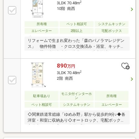
ト飼育可（細則あり）■■■周辺施設■■■関東鉄道常総
2
3LDK 70.48m
線 ゆめみ野駅 約700m永山小学校 約1.9km永山中
10階 南西
学校 約1.4km取手市医師会病院 約1km駅1km圏内
の立地です♪
所有権
ペット相談可
システムキッチン
エレベーター
2階以上
宅配ボックス
リフォームで生まれ変わった「森のパノラマレジデン
ス」 物件特徴 ・クロス交換済み・浴室、キッチ
ン・便器・洗面化粧台・防水パン、床交換済み・ハウ
スクリーニング・10階からの眺望は緑豊かで癒されま
す・ペット飼育可（細則あり）■■■周辺施設■■■関東
890
万円
鉄道常総線 ゆめみ野駅 約700m永山小学校 約
2
3LDK 70.48m
1.9km永山中学校 約1.4km
2階 南西
モニタ付インターホ
駐車場あり
所有権
ン
ペット相談可
システムキッチン
エレベーター
◇関東鉄道常総線「ゆめみ野」駅から徒歩約9分♪◆各
洋室・和室に収納あり◇オートロック、宅配ボックス
完備◆ペット飼育可（使用細則あり）