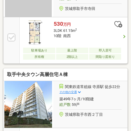
茨城県取手市寺田
530
万円
2
3LDK 61.15m
10階 南西
駐車場あり
最上階
即入居可
所有権
2階以上
間取り図有り
取手中央タウン高層住宅Ａ棟
関東鉄道常総線 寺原駅 徒歩22分
その他の交通
築49年7ヶ月/10階建
総戸数
59戸
茨城県取手市西２丁目