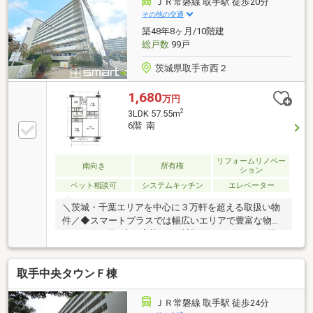
ＪＲ常磐線 取手駅 徒歩20分
その他の交通
築48年8ヶ月/10階建
総戸数
99戸
茨城県取手市西２
1,680
万円
2
3LDK 57.55m
6階 南
リフォームリノベー
南向き
所有権
ション
ペット相談可
システムキッチン
エレベーター
＼茨城・千葉エリアを中心に３万軒を超える取扱い物
件／◆スマートプラスでは幅広いエリアで豊富な物件
をご紹介可能♪◆お客様のご希望に沿うお住まいも弊
社ならきっと見つかります！＼住宅ローンならお任せ
ください！最適な金融機関をご紹介いたします♪／◆
取手中央タウンＦ棟
借入がある・転職したて・過去に金融事故があった・
他社様でダメだった・・・◆スマートプラスにぜひ一
度ご相談ください！通過実績多数ございます♪＼お客
ＪＲ常磐線 取手駅 徒歩24分