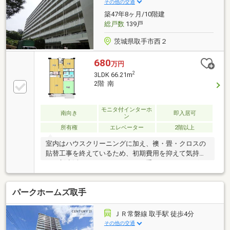
様のご都合に合わせてご見学可能！送り迎えもご相談
その他の交通
ください♪／◆当日はもちろん、お仕事終わりの夜間
築47年8ヶ月/10階建
やスキマ時間など短時間でもご案内可能♪◆ご自宅や
総戸数
139戸
最寄り駅などへのご送迎もお任せください！
茨城県取手市西２
680
万円
2
3LDK 66.21m
2階 南
モニタ付インターホ
南向き
即入居可
ン
所有権
エレベーター
2階以上
室内はハウスクリーニングに加え、襖・畳・クロスの
貼替工事を終えているため、初期費用を抑えて気持ち
よく新生活をスタートできます。手頃なランニングコ
スト： 家計に優しく経済的な「都市ガス」に対応使い
やすい3LDK： 独立性の高い洋室2部屋と、のんびり寛
パークホームズ取手
げる和室を完備快適なマンション設備： 上下階の移動
がスムーズで負担の少ないエレベーター付き即時引渡
可能： 現在は空室のため、即時のご案内やご入居の相
ＪＲ常磐線 取手駅 徒歩4分
談も可能です■■■周辺施設■■■JR常磐線取手駅 約
その他の交通