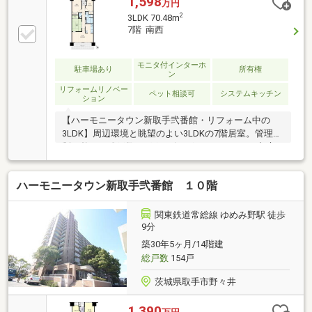
1,598
万円
は体長50cm以下、体重は10kg以下、犬又は猫等とな
2
3LDK 70.48m
ります。・駐車場空きについては、管理事務所に確認
7階 南西
要。
モニタ付インターホ
駐車場あり
所有権
ン
リフォームリノベー
ペット相談可
システムキッチン
ション
【ハーモニータウン新取手弐番館・リフォーム中の
3LDK】周辺環境と眺望のよい3LDKの7階居室。管理体
制の整った総戸数154戸のビッグコミュニティ。都市
ガス・オートロック・敷地内駐車場完備。快適なマン
ションライフを実現します。ハウスクリーニングも予
ハーモニータウン新取手弐番館 １０階
定しており、気持ちよく新生活をスタートできます。
《物件の特徴》■リフォーム中物件！■オートロック
ペット飼育可■3LDK 眺望◎■宅配ボックス駅徒歩圏
関東鉄道常総線 ゆめみ野駅 徒歩
ながら落ち着いた住環境が魅力。スーパーや学校、公
9分
園も身近に揃い、子育て世帯からシニア世帯まで幅広
築30年5ヶ月/14階建
い世代に支持されるマンションです。ペット飼育可
総戸数
154戸
茨城県取手市野々井
1,390