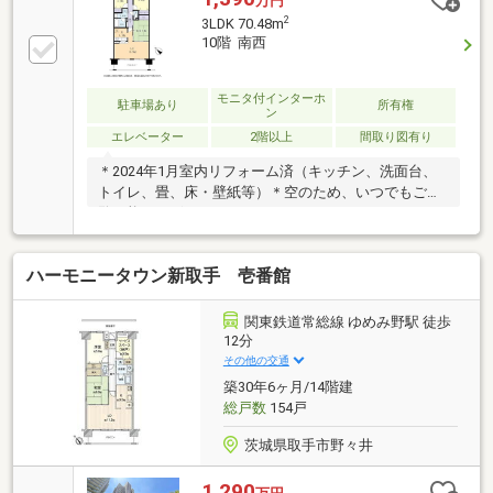
万円
2
3LDK 70.48m
10階 南西
モニタ付インターホ
駐車場あり
所有権
ン
エレベーター
2階以上
間取り図有り
＊2024年1月室内リフォーム済（キッチン、洗面台、
トイレ、畳、床・壁紙等）＊空のため、いつでもご内
覧可能でございます！
ハーモニータウン新取手 壱番館
関東鉄道常総線 ゆめみ野駅 徒歩
12分
その他の交通
築30年6ヶ月/14階建
総戸数
154戸
茨城県取手市野々井
1,290