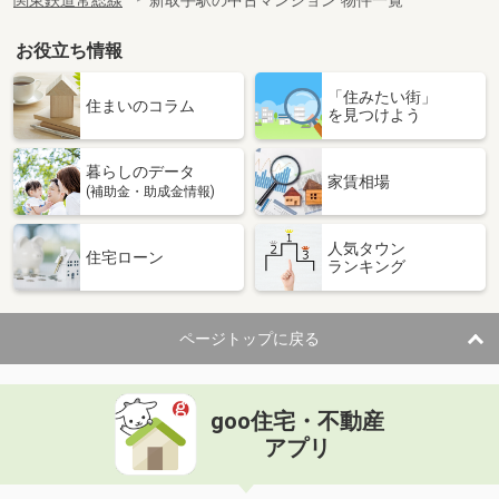
関東鉄道常総線
新取手駅の中古マンション 物件一覧
お役立ち情報
「住みたい街」
住まいのコラム
を見つけよう
暮らしのデータ
家賃相場
(補助金・助成金情報)
人気タウン
住宅ローン
ランキング
ページトップに戻る
goo住宅・不動産
アプリ