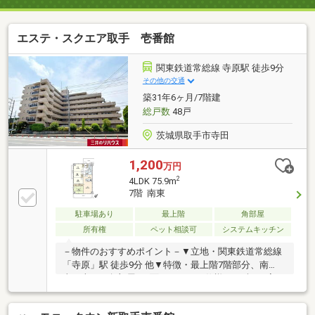
エステ・スクエア取手 壱番館
関東鉄道常総線 寺原駅 徒歩9分
その他の交通
築31年6ヶ月/7階建
総戸数
48戸
茨城県取手市寺田
1,200
万円
2
4LDK 75.9m
7階 南東
駐車場あり
最上階
角部屋
所有権
ペット相談可
システムキッチン
－物件のおすすめポイント－▼立地・関東鉄道常総線
「寺原」駅 徒歩9分 他▼特徴・最上階7階部分、南
東・南西の角部屋・2面バルコニー仕様、LD含む4室が
バルコニーに面する間取り・ご家族との会話が弾む対
面式キッチン採用、カウンター付・約6.0帖の和室は引