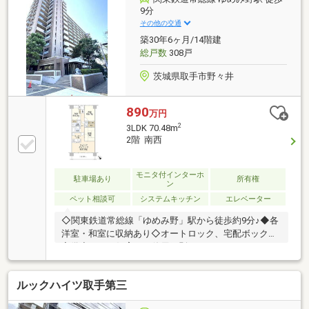
420m)・取手市立取手第二中学校 徒歩6分(約450m)
9分
その他の交通
築30年6ヶ月/14階建
総戸数
308戸
茨城県取手市野々井
890
万円
2
3LDK 70.48m
2階 南西
モニタ付インターホ
駐車場あり
所有権
ン
ペット相談可
システムキッチン
エレベーター
◇関東鉄道常総線「ゆめみ野」駅から徒歩約9分♪◆各
洋室・和室に収納あり◇オートロック、宅配ボックス
完備◆ペット飼育可（使用細則あり）
ルックハイツ取手第三