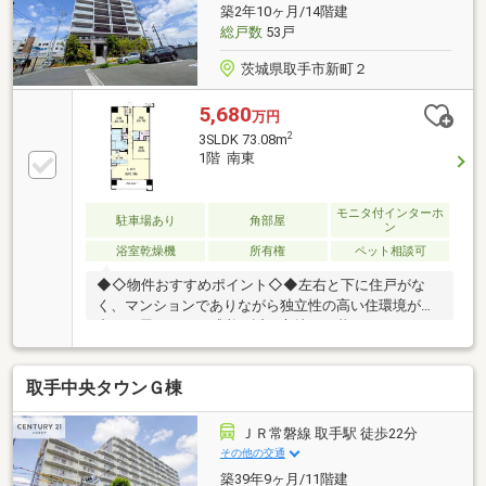
1.5kｍ取手西小学校 約1.4km取手第二中学校 約
築2年10ヶ月/14階建
1.2km西友取手駅前店 約1.4km取手中央病院 約
総戸数
53戸
2.7km
茨城県取手市新町２
5,680
万円
2
3SLDK 73.08m
1階 南東
モニタ付インターホ
駐車場あり
角部屋
ン
浴室乾燥機
所有権
ペット相談可
◆◇物件おすすめポイント◇◆左右と下に住戸がな
く、マンションでありながら独立性の高い住環境が魅
力。平屋のような感覚に近い心地よい暮らしができま
す。さらに天井高約2.8mはこのマンションでは1階住
戸ならでは。開放感のあるLDK約16.3帖、WIC付きで実
取手中央タウンＧ棟
用性も良好です。（1階のフロアはこの住戸のみで
す）大切なペットと暮らせるお部屋です♪生活しやす
い3SLDKの間取り(*^^*)サッと一拭き！お掃除のしやす
ＪＲ常磐線 取手駅 徒歩22分
さが嬉しい全室フローリング☆陽当たり良好な広々バ
その他の交通
ルコニーあり(≧▽≦)♪〇● 頭金０円、諸費用込み全額ロ
築39年9ヶ月/11階建