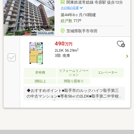
関東鉄道常総線 寺原駅 徒歩12分
その他の交通
築44年6ヶ月/10階建
総戸数
77戸
茨城県取手市寺田
490
万円
2
2LDK 56.29m
3階 南東
リフォームリノベー
所有権
エレベーター
ション
2階以上
間取り図有り
◆おすすめポイント■取手市のルックハイツ取手第三
の中古マンション■専有56㎡の2LDK■取手第二中学校
まで徒歩4分で通学も安心◆周辺環境■取手西小学校へ
は徒歩約9分■寺原駅へは徒歩約12分■スーパーママも
生活圏で買い物便利◆ご案内取手市のルックハイツ取
手第三です。室内はぜひ現地でご覧ください。お気軽
にお問い合わせください。