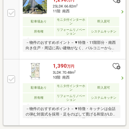
万円
2
2SLDK 66.82m
11階 南西
モニタ付インターホ
駐車場あり
即入居可
ン
リフォームリノベー
所有権
システムキッチン
ション
－物件のおすすめポイント－▼特徴・11階部分・南西
向き住戸・周辺に高い建物がなく、バルコニーから豊
かな自然を楽しめます(天候による)・LD約11.2帖に和
室約6.0帖が隣接・サービススペース約3.5帖は窓・収
納付、多用途に利用可・大切なペットと暮らせます(細
1,390
万円
則有)・即引渡し可(残金精算後)・不在時の荷受けも可
2
3LDK 70.48m
能な宅配BOX▼2026年2月室内リフォーム済【交換】
10階 南西
キッチン、トイレ、洗面台、照明器具【その他】クロ
ス全室・水回りCF貼替、床フローリング重ねはり 他■
モニタ付インターホ
駐車場あり
即入居可
ン
ご希望の住まい探しをお手伝いします
リフォームリノベー
━━━━━・・・物件の詳細・ご相談はお気軽にお問
所有権
システムキッチン
ション
い合わせください。
－物件のおすすめポイント－▼特徴・キッチンは会話
の弾む対面式を採用・足をのばして寛げる和室がLDに
隣接・全居室に収納スペースを設置・ペットと暮らせ
ます(細則有)・残金精算後、即お引渡し可▼設備・オ