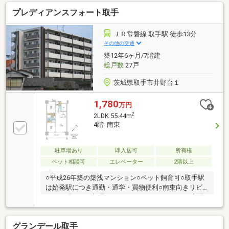
ートロック・宅配ボックス▼2026年2月室内リフォー
プレディアンスフォート取手
ム済【交換】キッチン、バス、洗面台、トイレ、照明
器具【貼替】クロス全室、水回りCF、襖【その他】床
フローリング重ねはり、ハウスクリーニング 他▼周辺
ＪＲ常磐線 取手駅 徒歩13分
環境・かつら公園 徒歩2分(約120m)■ ご希望の住まい
その他の交通
探しをお手伝いします ━━━━━・・・物件の詳細・
築12年6ヶ月/7階建
ご相談はお気軽にお問い合わせください。
総戸数
27戸
茨城県取手市井野台１
1,780
万円
2
2LDK 55.44m
4階 南東
駐車場あり
即入居可
所有権
ペット相談可
エレベーター
2階以上
○平成26年築の築浅マンション○ペット飼育可○取手駅
は始発駅につき通勤・通学・買物便利○南東向きリビ
ングで明るいお部屋○オートロック○エレベータ○宅配
ボックス○都市ガス
グランデール取手