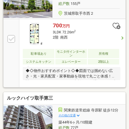
ーン可能 ●〇*詳細は弊社スタッフまでお問い合わせ下
総戸数
155戸
さいませ(^^)/
茨城県取手市西２
700
万円
2
3LDK 72.26m
2階 南西
モニタ付インターホ
駐車場あり
所有権
ン
システムキッチン
エレベーター
2階以上
◆◇物件おすすめポイント◇◆図面では掴めない広
さ・光・家具配置・家事動線を現地で丸ごと体感！家
計シミュレーションやローン相談もその場でOK！～内
見可能物件です(^^)/～◇安心の新耐震基準マンション♪
壁紙一部張替え済み！◆住みやすい3LDKの間取り
ルックハイツ取手第三
(*^^*)LDKは16帖以上と広々♪◇効率よくお料理がしや
すい！壁付L字型キッチン☆彡◆6帖の和室はキッズス
ペースにもぴったりです◎◇陽当たり良好な二面バル
関東鉄道常総線 寺原駅 徒歩12分
コニーからは心地よい風が通り抜けます♪◆各居室ス
その他の交通
ッキリ！勿論全室収納つき◎〇● 頭金０円、諸費用込
築44年6ヶ月/10階建
み全額ローン可能 ●〇* 詳細は弊社スタッフまでお問
総戸数
77戸