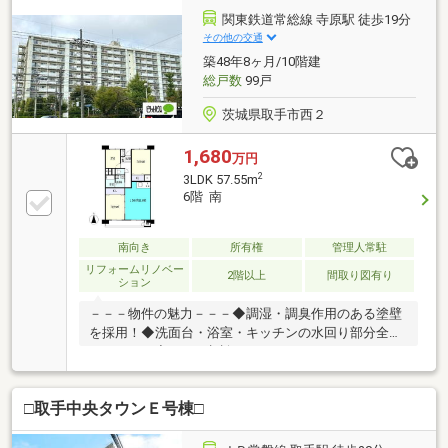
ロビー・歩車分離設計で安全性に配慮・エレベーター
関東鉄道常総線 寺原駅 徒歩19分
地下1階から利用可・玄関床・上り框は御影石調テラ
その他の交通
ゾーブロック・キッチン天板は人造大理石・壁厚
築48年8ヶ月/10階建
150mm・二重床工法で遮音性良好・浴室乾燥機付き
総戸数
99戸
茨城県取手市西２
1,680
万円
2
3LDK 57.55m
6階 南
南向き
所有権
管理人常駐
リフォームリノベー
2階以上
間取り図有り
ション
－－－物件の魅力－－－◆調湿・調臭作用のある塗壁
を採用！◆洗面台・浴室・キッチンの水回り部分全て
リフォーム◆ペット相談可
□取手中央タウンＥ号棟□