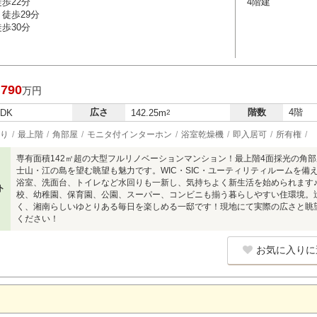
歩22分
4階建
徒歩29分
歩30分
,790
万円
広さ
階数
4階
LDK
142.25m
2
り
最上階
角部屋
モニタ付インターホン
浴室乾燥機
即入居可
所有権
専有面積142㎡超の大型フルリノベーションマンション！最上階4面採光の角部
士山・江の島を望む眺望も魅力です。WIC・SIC・ユーティリティルームを
浴室、洗面台、トイレなど水回りも一新し、気持ちよく新生活を始められます
ト
校、幼稚園、保育園、公園、スーパー、コンビニも揃う暮らしやすい住環境。
く、湘南らしいゆとりある毎日を楽しめる一邸です！現地にて実際の広さと眺
ください！
お気に入りに