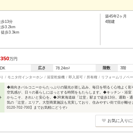
築45年2ヶ月
歩13分
4階建
3.2km
徒歩3.3km
,350
万円
広さ
階数
3階
LDK
78.24m
2
り
モニタ付インターホン
浴室乾燥機
即入居可
所有権
リフォームリノベ
◆南向きバルコニーからたっぷりの陽光が差し込み、毎日を明るく心地よく彩
空気感が、日々の暮らしにほっとする時間をもたらします。◆キッチン・浴室
ト
からこそ、きれいと安心を。◆JR東海道線「辻堂」駅まで徒歩13分。通勤・
気の「辻堂」エリア。大型商業施設も充実しており、住みやすい街で目が離せ
0120-702-700】までお気軽にどうぞ♪
お気に入りに