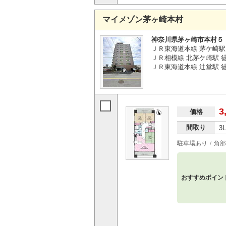
マイメゾン茅ヶ崎本村
神奈川県茅ヶ崎市本村５
ＪＲ東海道本線 茅ケ崎駅 
ＪＲ相模線 北茅ケ崎駅 
ＪＲ東海道本線 辻堂駅 徒歩
3
価格
間取り
3
駐車場あり
角部
おすすめポイン