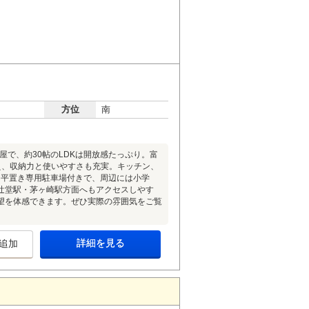
方位
南
屋で、約30帖のLDKは開放感たっぷり。富
備え、収納力と使いやすさも充実。キッチン、
♪平置き専用駐車場付きで、周辺には小学
辻堂駅・茅ヶ崎駅方面へもアクセスしやす
望を体感できます。ぜひ実際の雰囲気をご覧
詳細を見る
追加