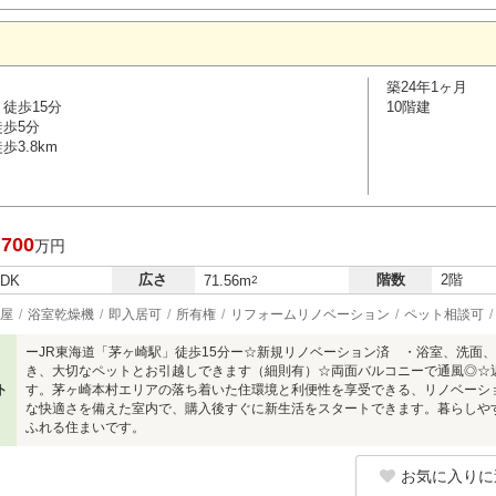
築24年1ヶ月
徒歩15分
10階建
徒歩5分
3.8km
,700
万円
広さ
階数
2階
LDK
71.56m
2
屋
浴室乾燥機
即入居可
所有権
リフォームリノベーション
ペット相談可
ーJR東海道「茅ヶ崎駅」徒歩15分ー☆新規リノベーション済 ・浴室、洗面
き、大切なペットとお引越しできます（細則有）☆両面バルコニーで通風◎☆
ト
す。茅ヶ崎本村エリアの落ち着いた住環境と利便性を享受できる、リノベーシ
な快適さを備えた室内で、購入後すぐに新生活をスタートできます。暮らしや
ふれる住まいです。
お気に入りに