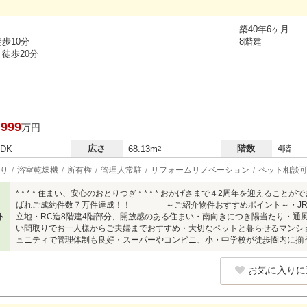
築40年6ヶ月
歩10分
8階建
徒歩20分
,999
万円
広さ
階数
4階
LDK
68.13m
2
り
浴室乾燥機
所有権
管理人常駐
リフォームリノベーション
ペット相談
* * * * 住まい、安心のおとりつぎ * * * * おかげさまで４2周年を迎えるこ
ばれご成約件数７万件達成！！ ～ご紹介物件おすすめポイント～・JR
ト
立地・RC造8階建4階部分、開放感のある住まい・南向きにつき陽当たり・通風
い間取りでお一人様からご夫婦までおすすめ・大切なペットと暮らせるマンショ
ュニティで管理体制も良好・スーパーやコンビニ、小・中学校が徒歩圏内に揃
お気に入りに