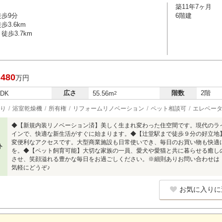
築11年7ヶ月
徒歩9分
6階建
3.6km
徒歩3.7km
,480
万円
広さ
階数
2階
LDK
55.56m
2
り
浴室乾燥機
所有権
リフォームリノベーション
ペット相談可
エレベー
◆【新規内装リノベーション済】美しく生まれ変わった住空間です。現代のラ
インで、快適な新生活がすぐに始まります。◆【辻堂駅まで徒歩９分の好立地
変便利なアクセスです。大型商業施設も日常使いでき、毎日のお買い物も快適
ト
を。◆【ペット飼育可能】大切な家族の一員、愛犬や愛猫と共に暮らせる癒し
させ、笑顔溢れる豊かな毎日をお過ごしください。※細則ありお問い合わせは【フリ
気軽にどうぞ♪
お気に入りに