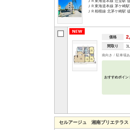
ＪＲ東海道本線 辻堂駅 徒
ＪＲ東海道本線 茅ケ崎駅 
ＪＲ相模線 北茅ケ崎駅 徒
2
価格
間取り
3
南向き
駐車場あ
おすすめポイン
セルアージュ 湘南ブリエテラス