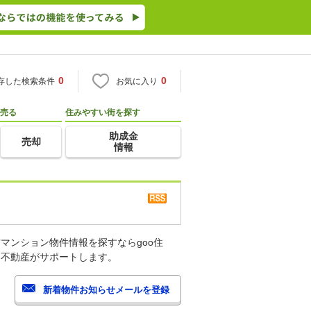
0
0
存した検索条件
お気に入り
売る
住みやすい街を探す
助成金
売却
情報
マンション物件情報を探すならgoo住
・不動産がサポートします。