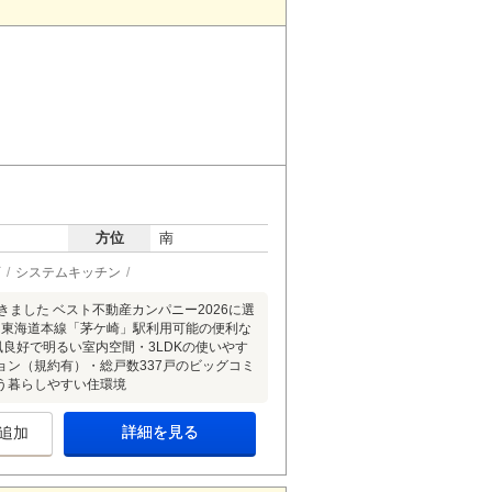
方位
南
可
システムキッチン
とができました ベスト不動産カンパニー2026に選
東海道本線「茅ケ崎」駅利用可能の便利な
良好で明るい室内空間・3LDKの使いやす
ン（規約有）・総戸数337戸のビッグコミ
う暮らしやすい住環境
詳細を見る
追加