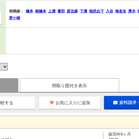
相模線：
橋本
南橋本
上溝
番田
原当麻
下溝
相武台下
入谷
海老名
厚木
茅ケ崎
間取り図付き表示
お気に入りに追加
資料請求
築35年6ヶ月