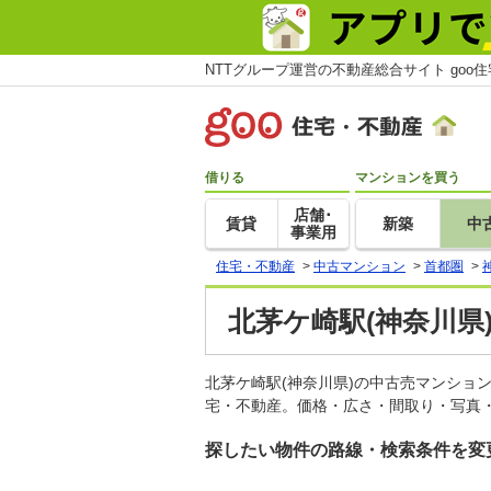
NTTグループ運営の不動産総合サイト goo
借りる
マンションを買う
店舗･
賃貸
新築
中
事業用
住宅・不動産
>
中古マンション
>
首都圏
>
北茅ケ崎駅(神奈川県
北茅ケ崎駅(神奈川県)の中古売マンショ
宅・不動産。価格・広さ・間取り・写真・
探したい物件の路線・検索条件を変