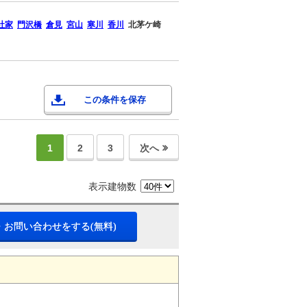
社家
門沢橋
倉見
宮山
寒川
香川
北茅ケ崎
この条件を保存
1
2
3
次へ
表示建物数
・お問い合わせをする(無料)