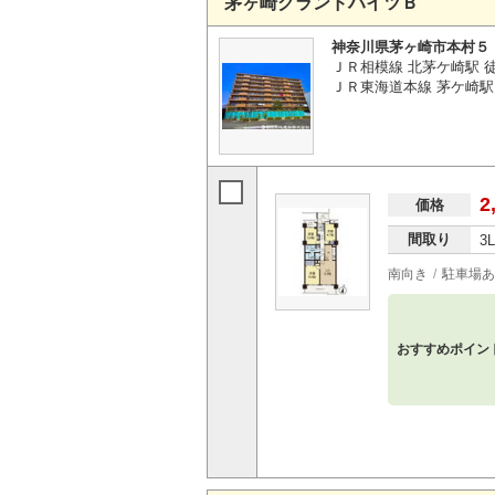
茅ヶ崎グランドハイツＢ
神奈川県茅ヶ崎市本村５
ＪＲ相模線 北茅ケ崎駅 徒
ＪＲ東海道本線 茅ケ崎駅 
2
価格
間取り
3
南向き
駐車場あ
おすすめポイン