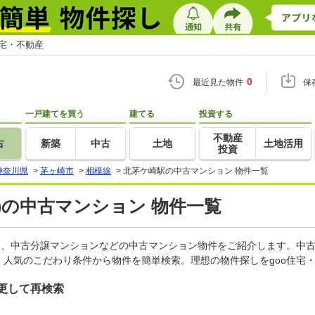
住宅・不動産
0
最近見た物件
保
一戸建てを買う
建てる
投資する
不動産
古
新築
中古
土地
土地活用
投資
神奈川県
>
茅ヶ崎市
>
相模線
>
北茅ケ崎駅の中古マンション 物件一覧
)の中古マンション 物件一覧
ン、中古分譲マンションなどの中古マンション物件をご紹介します。中古
人気のこだわり条件から物件を簡単検索。理想の物件探しをgoo住宅
更して再検索