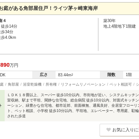
お庭がある角部屋住戸！ライツ茅ヶ崎東海岸
南４
築30年
徒歩14分
地上4階地下1階建
歩34分
4.0km
,890
万円
広さ
階数
1階
LDK
83.44m
2
庭
角部屋
浴室乾燥機
所有権
リフォームリノベーション
ペット相談可
ＬＤＫ１８畳以上、スーパー 徒歩10分以内、市街地が近い、システムキッチ
室収納、駅まで平坦、閑静な住宅地、総合病院 徒歩10分以内、対面式キッチ
ト
ーション、緑豊かな住宅地、都市近郊、前面棟無、通風良好、全居室フローリ
ト、ペット相談、小学校 徒歩10分以内、平坦地、エレベーター、専用庭、駐
された歩道
お気に入りに