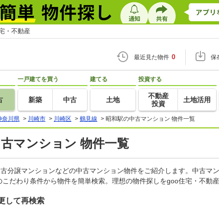
住宅・不動産
0
最近見た物件
保
一戸建てを買う
建てる
投資する
不動産
古
新築
中古
土地
土地活用
投資
神奈川県
>
川崎市
>
川崎区
>
鶴見線
>
昭和駅の中古マンション 物件一覧
中古マンション 物件一覧
中古分譲マンションなどの中古マンション物件をご紹介します。中古マン
こだわり条件から物件を簡単検索。理想の物件探しをgoo住宅・不動
更して再検索