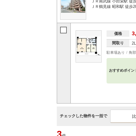
ＪＲ南武線 小田栄駅 徒歩
ＪＲ鶴見線 昭和駅 徒歩2
3
価格
間取り
2
駐車場あり
角部
おすすめポイン
チェックした物件を一括で
3
件