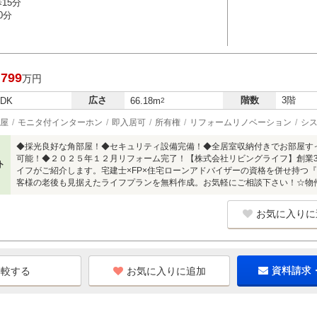
15分
0分
,799
万円
広さ
階数
3階
LDK
66.18m
2
屋
モニタ付インターホン
即入居可
所有権
リフォームリノベーション
シ
◆採光良好な角部屋！◆セキュリティ設備完備！◆全居室収納付きでお部屋す
可能！◆２０２５年１２月リフォーム完了！【株式会社リビングライフ】創業
ト
イフがご紹介します。宅建士×FP×住宅ローンアドバイザーの資格を併せ持つ
客様の老後も見据えたライフプランを無料作成。お気軽にご相談下さい！☆物件のお問
お気に入りに
お気に入りに追加
資料請求