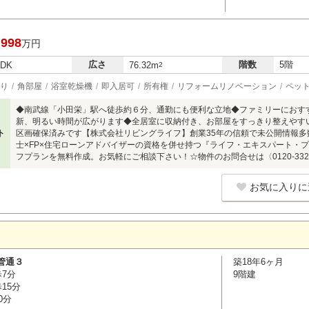
,998
万円
広さ
階数
5階
LDK
76.32m
2
り
角部屋
浴室乾燥機
即入居可
所有権
リフォームリノベーション
ペッ
◆南武線「小田栄」駅へ徒歩約６分、通勤にも便利な立地◆ファミリーにおす
新、明るい時間が広がります◆全居室に収納付き、お部屋をすっきり整えやす
ト
区画確保済みです【株式会社リビングライフ】創業35年の信頼で未公開情報
士×FP×住宅ローンアドバイザーの資格を併せ持つ『ライフ・エキスパート・
フプランを無料作成。お気軽にご相談下さい！☆物件のお問合せは〈0120-332-
お気に入りに
管通３
築18年6ヶ月
歩7分
9階建
15分
0分