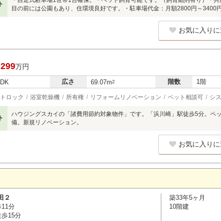
・自走式駐車場1世帯1台確保。・ペット飼育可能です。（飼育細則有り）・
ト
目の前には公園もあり、住環境良好です。・駐車場代金：月額2800円～3400
お気に入りに
,299
万円
広さ
階数
1階
LDK
69.07m
2
トロック
浴室乾燥機
所有権
リフォームリノベーション
ペット相談可
シ
ハウジングスカイの「諸費用節約対象物件」です。「浜川崎」駅徒歩5分。ペ
ト
備。新規リノベーション。
お気に入りに
田２
築33年5ヶ月
11分
10階建
歩15分