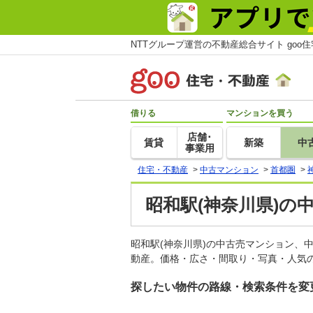
NTTグループ運営の不動産総合サイト goo
借りる
マンションを買う
店舗･
賃貸
新築
中
事業用
住宅・不動産
>
中古マンション
>
首都圏
>
昭和駅(神奈川県)の
昭和駅(神奈川県)の中古売マンション、
動産。価格・広さ・間取り・写真・人気の
探したい物件の路線・検索条件を変