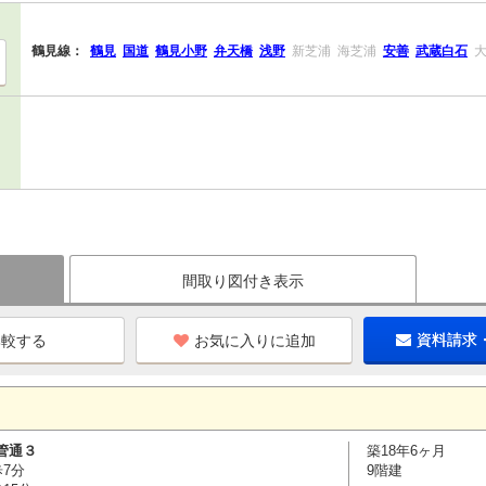
鶴見線：
鶴見
国道
鶴見小野
弁天橋
浅野
新芝浦
海芝浦
安善
武蔵白石
間取り図付き表示
お気に入りに追加
資料請求
管通３
築18年6ヶ月
歩7分
9階建