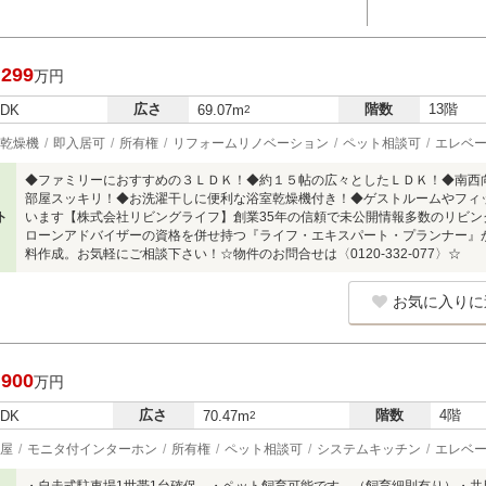
,299
万円
広さ
階数
13階
LDK
69.07m
2
乾燥機
即入居可
所有権
リフォームリノベーション
ペット相談可
エレベ
◆ファミリーにおすすめの３ＬＤＫ！◆約１５帖の広々としたＬＤＫ！◆南西
部屋スッキリ！◆お洗濯干しに便利な浴室乾燥機付き！◆ゲストルームやフィ
ト
います【株式会社リビングライフ】創業35年の信頼で未公開情報多数のリビン
ローンアドバイザーの資格を併せ持つ『ライフ・エキスパート・プランナー』
料作成。お気軽にご相談下さい！☆物件のお問合せは〈0120-332-077〉☆
お気に入りに
,900
万円
広さ
階数
4階
LDK
70.47m
2
屋
モニタ付インターホン
所有権
ペット相談可
システムキッチン
エレベ