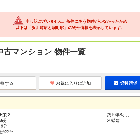
申し訳ございません。条件にあう物件が少なかったため
以下は「浜川崎駅と扇町駅」の物件情報を表示しています。
中古マンション 物件一覧
お気に入りに追加
資料請求
田栄２
築19年8ヶ月
歩6分
20階建
歩9分
歩22分