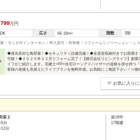
,799
万円
広さ
階数
3階
LDK
66.18m
2
屋
モニタ付インターホン
即入居可
所有権
リフォームリノベーション
シ
◆採光良好な角部屋！◆セキュリティ設備完備！◆全居室収納付きでお部屋す
可能！◆２０２５年１２月リフォーム完了！【株式会社リビングライフ】創業
ト
イフがご紹介します。宅建士×FP×住宅ローンアドバイザーの資格を併せ持つ
客様の老後も見据えたライフプランを無料作成。お気軽にご相談下さい！☆物件のお問
お気に入りに
田栄２
築18年
歩5分
17階建
12分