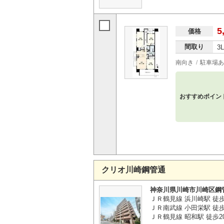
5
価格
間取り
3
南向き
駐車場あ
おすすめポイン
クリオ川崎鋼管通
神奈川県川崎市川崎区鋼
ＪＲ鶴見線 浜川崎駅 徒
ＪＲ南武線 小田栄駅 徒歩
ＪＲ鶴見線 昭和駅 徒歩2