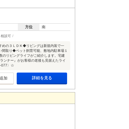
方位
南
ト相談可
すめの３ＬＤＫ◆リビングは新規内装で一
い間取り◆ペット飼育可能、敷地内駐車場１
多数のリビングライフがご紹介します。宅建
プランナー』がお客様の老後も見据えたライ
077〉☆
詳細を見る
追加