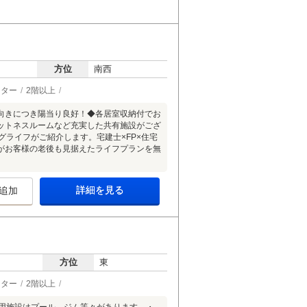
方位
南西
ーター
2階以上
向きにつき陽当り良好！◆各居室収納付でお
ットネスルームなど充実した共有施設がござ
グライフがご紹介します。宅建士×FP×住宅
がお客様の老後も見据えたライフプランを無
詳細を見る
追加
方位
東
ーター
2階以上