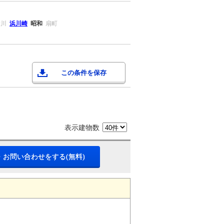
大川
浜川崎
昭和
扇町
この条件を保存
表示建物数
・お問い合わせをする(無料)