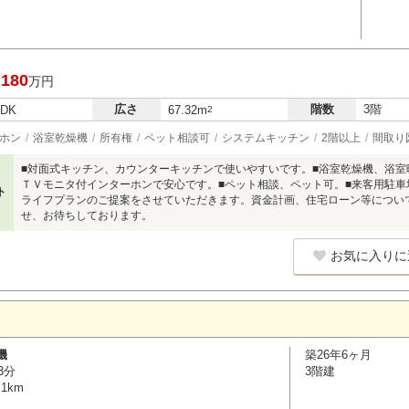
,180
万円
広さ
階数
3階
LDK
67.32m
2
ホン
浴室乾燥機
所有権
ペット相談可
システムキッチン
2階以上
間取り
■対面式キッチン、カウンターキッチンで使いやすいです。■浴室乾燥機、浴室
ＴＶモニタ付インターホンで安心です。■ペット相談、ペット可。■来客用駐
ト
ライフプランのご提案をさせていただきます。資金計画、住宅ローン等につい
せ、お待ちしております。
お気に入りに
磯
築26年6ヶ月
3分
3階建
1km