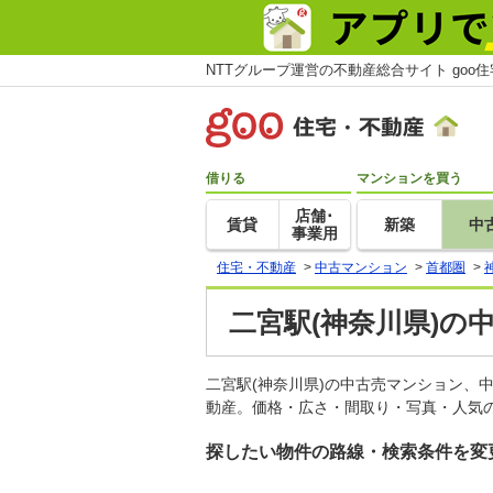
NTTグループ運営の不動産総合サイト goo
借りる
マンションを買う
店舗･
賃貸
新築
中
事業用
住宅・不動産
>
中古マンション
>
首都圏
>
二宮駅(神奈川県)の
二宮駅(神奈川県)の中古売マンション、
動産。価格・広さ・間取り・写真・人気の
探したい物件の路線・検索条件を変