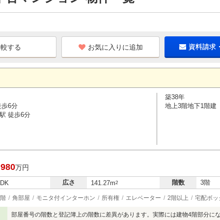
お気に入りに追加
資料請求
築38年
徒歩6分
地上3階地下1階建
駅 徒歩6分
,980
万円
広さ
階数
3階
LDK
141.27m
2
階
角部屋
モニタ付インターホン
所有権
エレベーター
2階以上
宅配ボッ
部屋番号の階数と登記簿上の階数に差異があります。実際には建物4階部分にな