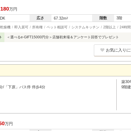
,180
万円
広さ
階数
3階
LDK
67.32m
2
乾燥機
即入居可
所有権
ペット相談可
システムキッチン
2階以上
24時
ト
＜選べるe-GIFT15000円分＞店舗初来場＆アンケート回答でプレゼント
お気に入りに
築30
分/「下原」バス停 停歩4分
9階建
50
万円