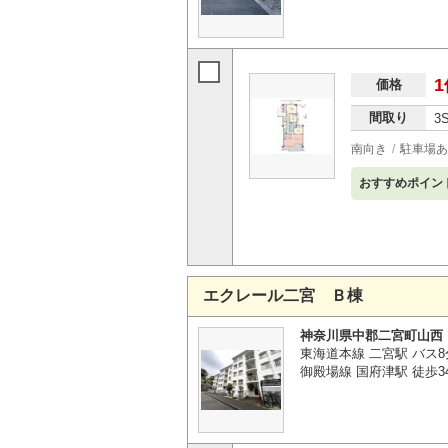
1
価格
間取り
3
南向き
駐車場あ
おすすめポイン
エクレール二宮 Ｂ棟
神奈川県中郡二宮町山西
東海道本線 二宮駅 バス8
御殿場線 国府津駅 徒歩3