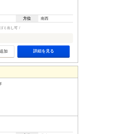
方位
南西
間ゴミ出し可
詳細を見る
追加
年