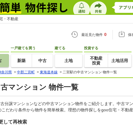
住宅・不動産
0
最近見た物件
保
一戸建てを買う
建てる
投資する
不動産
古
新築
中古
土地
土地活用
投資
神奈川県
>
中郡二宮町
>
東海道本線
>
二宮駅の中古マンション 物件一覧
中古マンション 物件一覧
中古分譲マンションなどの中古マンション物件をご紹介します。中古マン
こだわり条件から物件を簡単検索。理想の物件探しをgoo住宅・不動
更して再検索