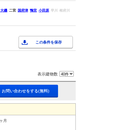
大磯
二宮
国府津
鴨宮
小田原
早川
根府川
この条件を保存
表示建物数
・お問い合わせをする(無料)
1ヶ月