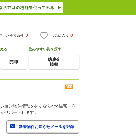
0
0
存した検索条件
お気に入り
売る
住みやすい街を探す
助成金
売却
情報
ション物件情報を探すならgoo住宅・不
産がサポートします。