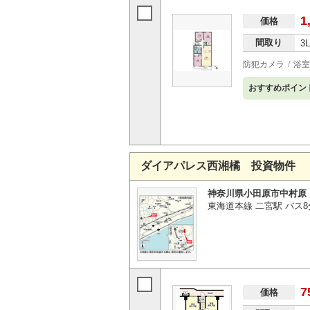
1
価格
間取り
3
防犯カメラ
浴室
おすすめポイン
ダイアパレス西湘橘 投資物件
神奈川県小田原市中村原
東海道本線 二宮駅 バス8
7
価格