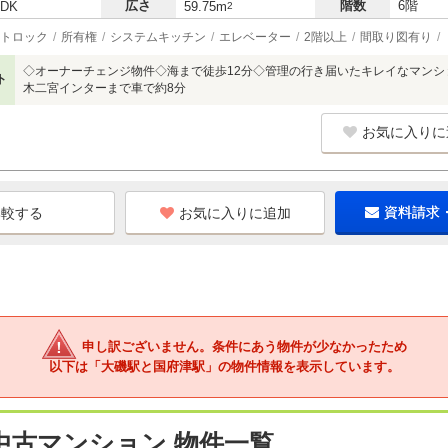
広さ
階数
6階
LDK
59.75m
2
トロック
所有権
システムキッチン
エレベーター
2階以上
間取り図有り
◇オーナーチェンジ物件◇海まで徒歩12分◇管理の行き届いたキレイなマン
ト
木二宮インターまで車で約8分
お気に入りに
お気に入りに追加
資料請求
申し訳ございません。条件にあう物件が少なかったため
以下は「大磯駅と国府津駅」の物件情報を表示しています。
中古マンション 物件一覧