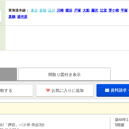
東海道本線：
東京
新橋
品川
川崎
横浜
戸塚
大船
藤沢
辻堂
茅ケ崎
平塚
真鶴
湯河原
間取り図付き表示
お気に入りに追加
資料請求
築44年
分/「押切」バス停 停歩3分
5階建