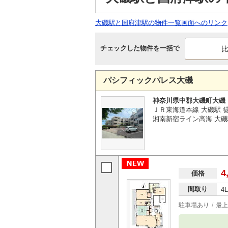
大磯駅と国府津駅の物件一覧画面へのリンク
チェックした物件を一括で
パシフィックパレス大磯
神奈川県中郡大磯町大磯
ＪＲ東海道本線 大磯駅 
湘南新宿ライン高海 大磯
4
価格
間取り
4
駐車場あり
最上