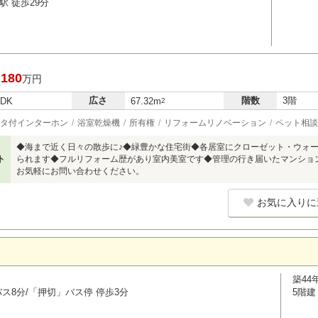
駅 徒歩29分
,180
万円
広さ
階数
3階
LDK
67.32m
2
タ付インターホン
浴室乾燥機
所有権
リフォームリノベーション
ペット相談
◆海まで近く日々の散歩に♪◆緑豊かな住宅街◆各居室にクローゼット・ウォ
ト
られます◆フルリフォーム歴があり室内美室です◆管理の行き届いたマンショ
お気軽にお問い合わせください。
お気に入りに
築44
ス8分/「押切」バス停 停歩3分
5階建