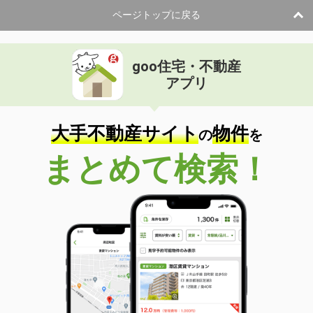
ページトップに戻る
goo住宅・不動産
アプリ
大手不動産サイト
物件
の
を
まとめて検索！