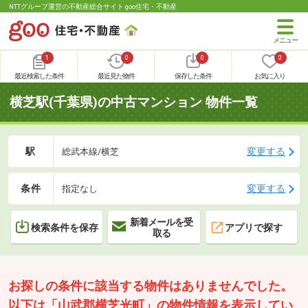
NTTグループ運営の不動産総合サイト goo住宅・不動産
1
0
0
0
最近検索した条件
最近見た物件
保存した条件
お気に入り
横芝駅(千葉県)の中古マンション 物件一覧
駅
変更する
総武本線/横芝
条件
変更する
指定なし
新着メールを受
検索条件を保存
アプリで探す
取る
お探しの条件に該当する物件はありませんでした。
以下は「山武郡横芝光町」の物件情報を表示してい