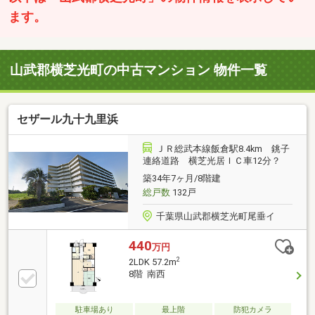
ます。
山武郡横芝光町の中古マンション 物件一覧
セザール九十九里浜
ＪＲ総武本線飯倉駅8.4km 銚子
連絡道路 横芝光居ＩＣ車12分？
築34年7ヶ月/8階建
総戸数
132戸
千葉県山武郡横芝光町尾垂イ
440
万円
2
2LDK 57.2m
8階 南西
駐車場あり
最上階
防犯カメラ