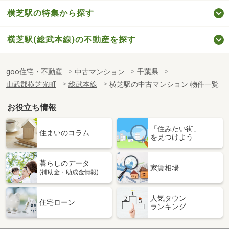
横芝駅の特集から探す
横芝駅(総武本線)の不動産を探す
goo住宅・不動産
中古マンション
千葉県
山武郡横芝光町
総武本線
横芝駅の中古マンション 物件一覧
お役立ち情報
「住みたい街」
住まいのコラム
を見つけよう
暮らしのデータ
家賃相場
(補助金・助成金情報)
人気タウン
住宅ローン
ランキング