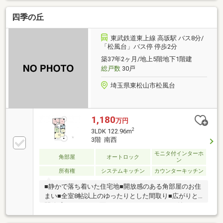
四季の丘
東武鉄道東上線 高坂駅 バス8分/
「松風台」バス停 停歩2分
築37年2ヶ月/地上5階地下1階建
総戸数
30戸
埼玉県東松山市松風台
1,180
万円
2
3LDK 122.96m
3階 南西
モニタ付インターホ
角部屋
オートロック
ン
所有権
システムキッチン
カウンターキッチン
■静かで落ち着いた住宅地■開放感のある角部屋のお住
まい■全室8帖以上のゆったりとした間取り■広がりと
開放感をもたらす2面バルコニー■TVモニター付インタ
ーホン■安心のオートロックセキュリティ