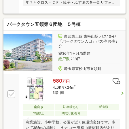
年７月クロス・ＣＦ・障子・ふすまの各一部リフォー
ム済。きれいです。
パークタウン五領第６団地 ５号棟
東武東上線 東松山駅 バス10分/
「パークタウン入口」バス停 停歩3
分
築36年1ヶ月/5階建
総戸数
238戸
埼玉県東松山市五領町
580
万円
2
4LDK 97.24m
3階 南
南向き
駐車場あり
所有権
2階以上
間取り図有り
商業施設、小中学校、公園が近く住環境良好です。歩
いて385mの場所に、ヤオコー 東松山新宿町店があり