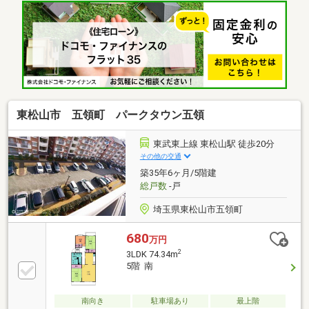
【その他】ハウスクリーニング【周辺環境】・松山第
一小学校、松山中学校…徒歩16分・メガセンタートラ
イアル…徒歩2分・ローソン徒歩2分・サンドラッグ…徒
歩4分～随時ご案内対応！住宅ローンのご相談も賜り
ます～頭金や諸費用を始め、計画的な月々のお支払い
に至るまで、丁寧にご説明させて頂きます。また提携
銀行にて住宅ローン金利の大幅優遇もございます。お
気軽にお問い合わせください。
東松山市 五領町 パークタウン五領
東武東上線 東松山駅 徒歩20分
その他の交通
築35年6ヶ月/5階建
総戸数
-戸
埼玉県東松山市五領町
680
万円
2
3LDK 74.34m
5階 南
南向き
駐車場あり
最上階