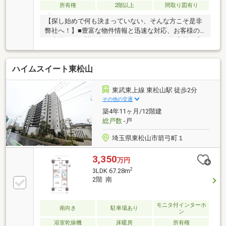
所有権
2階以上
間取り図有り
【探し始めで何も決まっていない、そんな方こそ是非
弊社へ！】■豊富な物件情報と迅速な対応、お客様の
ご事情・ご要望に合わせた銀行ローンのご提案等、豊
富なお取引実績に裏付された対応と総合力でお手伝い
させて頂きます。ネットに掲載出来ない情報も多数あ
ハイムスイート東松山
ります！■ＷＥＢ内覧、動画・オンライン案内にも対
応しています！ ■店舗には駐車場完備、キッズスペー
スもございますので、小さなお子様連れでも安心して
東武東上線 東松山駅 徒歩2分
お越し下さい！■自社工事部による追加工事、リフォ
その他の交通
ーム工事可能！安心安全の無料住宅診断も可能です！
築4年11ヶ月/12階建
■ご所有不動産の査定やご売却もお気軽にご相談下さ
総戸数
-戸
い！大切な資産、よりご納得頂ける提案を致します！
埼玉県東松山市箭弓町１
3,350
万円
2
3LDK 67.28m
2階 南
モニタ付インターホ
南向き
駐車場あり
ン
浴室乾燥機
床暖房
所有権