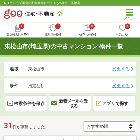
NTTグループ運営の不動産総合サイト goo住宅・不動産
1
0
0
0
最近検索した条件
最近見た物件
保存した条件
お気に入り
東松山市(埼玉県)の中古マンション 物件一覧
地域
変更する
東松山市
条件
変更する
指定なし
新着メールを受
検索条件を保存
アプリで探す
取る
31
件
が該当しました。