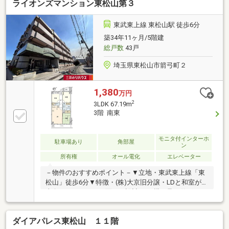
ライオンズマンション東松山第３
東武東上線 東松山駅 徒歩6分
築34年11ヶ月/5階建
総戸数
43戸
埼玉県東松山市箭弓町２
1,380
万円
2
3LDK 67.19m
3階 南東
モニタ付インターホ
駐車場あり
角部屋
ン
所有権
オール電化
エレベーター
－物件のおすすめポイント－▼立地・東武東上線「東
松山」徒歩6分▼特徴・(株)大京旧分譲・LDと和室が南
東向きバルコニーに面する設計・LD横に足を伸ばして
くつろげる和室を配置・空間を広く使える壁付けキッ
チン・各洋室と和室に収納スペース有▼設備・IHクッ
ダイアパレス東松山 １１階
キングヒーター・TVモニター付きインターホン▼周辺