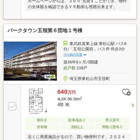
ホームページからは、３６０°見渡すことができ、物件
の全体観を確認できるＶＲ動画も視聴出来ます。
パークタウン五領第６団地１号棟
東武鉄道東上線 東松山駅 バス8
分/「五領公園前」バス停 停歩3分
その他の交通
築36年6ヶ月/5階建
総戸数
238戸
埼玉県東松山市五領町
640
万円
2
4LDK 86.56m
4階 南
南向き
駐車場あり
即入居可
所有権
2階以上
間取り図有り
近くに商業施設がるので、買い物便利です。２０２４