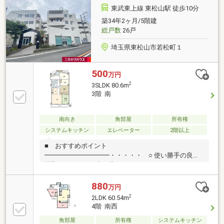
東武東上線 東松山駅 徒歩10分
築34年2ヶ月/5階建
総戸数
26戸
埼玉県東松山市若松町１
500
万円
2
3SLDK 80.6m
3階 南
南向き
角部屋
所有権
システムキッチン
エレベーター
2階以上
■ おすすめポイント
━━━━━━━━━━・・・・・ ○ 使い勝手の良い
間取３ＬＤＫ ○ 南・北側それぞれにバルコニーがあ
ります ○ 全居室収納あり ○ 物件周辺にはショッピ
ングセンターがあり、お買物にも便利な立地です
880
万円
2
2LDK 60.54m
4階 南西
角部屋
所有権
システムキッチン