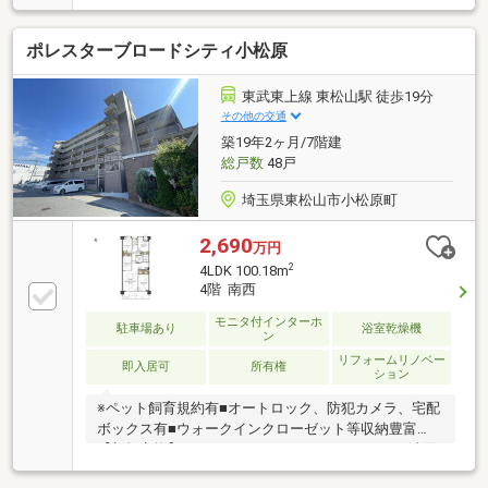
遠くないですから、子育てにもよいでしょうパークタ
ウン五領はエレベーターが無い公団団地です。階段の
ポレスターブロードシティ小松原
上下だけ好き嫌いが分かれますが、それを考慮して
も、とても広いお家です。普通の一軒家より広い２世
帯住宅仕様、バルコニー３面（東側キッチン横も含め
東武東上線 東松山駅 徒歩19分
ると４面）、屋根裏収納も含めると、もはや総面積
その他の交通
220㎡です。すごい。最上階なので上階の音の心配も
築19年2ヶ月/7階建
なく、若い大家族の方にはとても良いかと思います。
総戸数
48戸
埼玉県東松山市小松原町
2,690
万円
2
4LDK 100.18m
4階 南西
モニタ付インターホ
駐車場あり
浴室乾燥機
ン
リフォームリノベー
即入居可
所有権
ション
※ペット飼育規約有■オートロック、防犯カメラ、宅配
ボックス有■ウォークインクローゼット等収納豊富
【新規交換】システムキッチン、ユニットバス、洗面
化粧台、トイレ、建具【新規張替】クロス全室、床材