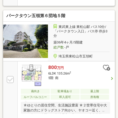
か。こちらの物件は南向きです。お風呂をすぐに温め
直すことのできる、追い焚き機能付きです。あると便
利な、素敵な洗面台が設置されております。東武東上
パークタウン五領第６団地５階
線東松山近辺で快適な暮らしをお求めなら、地域に詳
しい当社にご依頼下さい。経験豊富な当社スタッフが
しっかりとサポートいたします。気になる点がござい
東武東上線 東松山駅 バス10分/
ましたら、お気軽にご相談ください。物件見学も随時
「パークタウン入口」バス停 停歩3
分
承っております。お気軽にお問い合わせください！
【お電話：0493-25-3633】担当：祐川（すけがわ）
築36年4ヶ月/5階建
総戸数
-戸
埼玉県東松山市五領町
800
万円
2
6LDK 135.26m
5階 南
南向き
駐車場あり
最上階
ルーフバルコニー
即入居可
所有権
☆ゆとりの居住空間、生活施設豊富 ☆２世帯住宅や大
家族の方にドラッグストア向かい、ヤオコー近く、隣
には大きな公園、と生活環境は豊かです。小中学校も