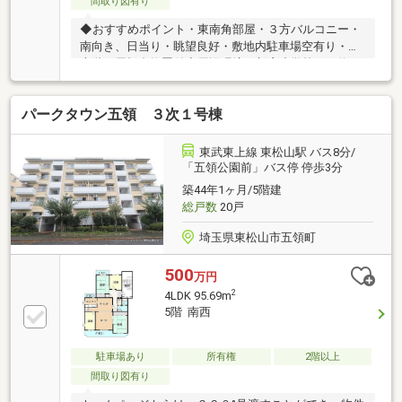
間取り図有り
◆おすすめポイント・東南角部屋・３方バルコニー・
南向き、日当り・眺望良好・敷地内駐車場空有り・最
上階・屋根裏物置付◆周辺環境・新宿小学校まで約
380ｍ・東松山東中学校まで約770ｍ・ヤオコーまで約
480ｍ・セブンイレブンまで約360ｍ・ダイソーまで約
パークタウン五領 ３次１号棟
410ｍ・ウエルシアまで約270ｍ
東武東上線 東松山駅 バス8分/
「五領公園前」バス停 停歩3分
築44年1ヶ月/5階建
総戸数
20戸
埼玉県東松山市五領町
500
万円
2
4LDK 95.69m
5階 南西
駐車場あり
所有権
2階以上
間取り図有り