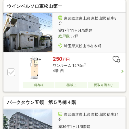
ウインベルソロ東松山第一
東武鉄道東上線 東松山駅 徒歩8
分
築37年11ヶ月/5階建
総戸数
37戸
埼玉県東松山市材木町
250
万円
2
ワンルーム 15.75m
4階 西
所有権
2階以上
間取り図有り
パークタウン五領 第５号棟４階
東武鉄道東上線 東松山駅 徒歩24
分
築36年1ヶ月/5階建