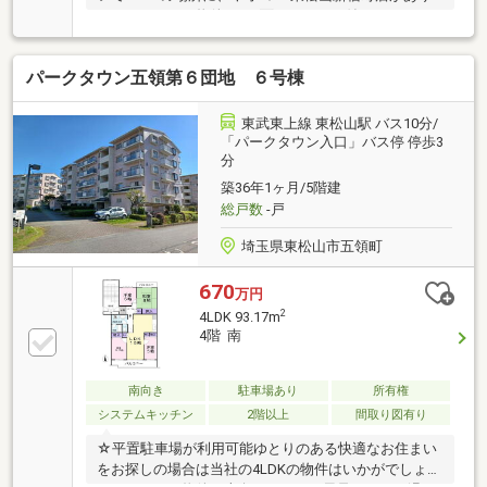
ます。こちらの物件には3面バルコニー付いていま
す。素敵なデザインに充実の部屋数を誇る当社の4LDK
物件。出窓スペースを有効に使うと、素敵な空間に早
パークタウン五領第６団地 ６号棟
変わりします。住まい探しで大切なことは、その住ま
いがどれだけあなたの生活スタイルに適しているかで
す。こだわりやご要望などあれば、当社にお任せ下さ
東武東上線 東松山駅 バス10分/
い。物件見学も随時承っております。お気軽にお問い
「パークタウン入口」バス停 停歩3
分
合わせください！【お電話：0493-25-3633】担当：平
出
築36年1ヶ月/5階建
総戸数
-戸
埼玉県東松山市五領町
670
万円
2
4LDK 93.17m
4階 南
南向き
駐車場あり
所有権
システムキッチン
2階以上
間取り図有り
☆平置駐車場が利用可能ゆとりのある快適なお住まい
をお探しの場合は当社の4LDKの物件はいかがでしょう