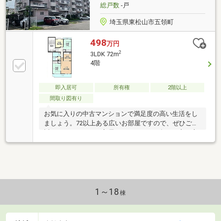
総戸数
-戸
埼玉県東松山市五領町
498
万円
2
3LDK 72m
4階
即入居可
所有権
2階以上
間取り図有り
お気に入りの中古マンションで満足度の高い生活をし
ましょう。72以上ある広いお部屋ですので、ぜひご検
討ください。すぐに入居できるので、お急ぎの方も安
心してお問い合わせください。価格は580万円です。
新し
1～18
棟