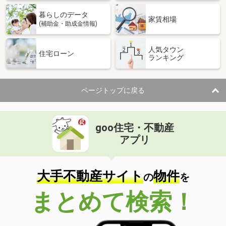
暮らしのデータ
家賃相場
(補助金・助成金情報)
人気タウン
住宅ローン
ランキング
ページトップに戻る
goo住宅・不動産
アプリ
大手不動産サイト
物件
の
を
まとめて検索！