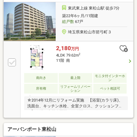
環境・生鮮市場TOP 東松山店 徒歩5分(約380m)・ビバ
モール東松山 徒歩5分(約380m)・箭弓町二丁目第1街区
東武東上線 東松山駅 徒歩7分
公園 徒歩5分(約330m)■ ご希望の住まい探しをお手伝
築22年6ヶ月/11階建
いします ━━━━━・・・物件の詳細・ご相談はお気
総戸数
67戸
軽にお問い合わせください。
埼玉県東松山市箭弓町３
2,180
万円
2
4LDK 79.62m
11階 南
モニタ付インターホ
南向き
最上階
ン
リフォームリノベー
所有権
ペット相談可
ション
☆2014年12月にリフォーム実施 【浴室(カラリ床)、
洗面台、キッチン水栓、全室クロス、クッションフロ
ア】☆隣の森林公園駅が始発駅です。☆バルコニーが
広く、水栓も付いているので何かと便利です。☆3部
屋が南に面していて明るく日当り良好です！
アーバンポート東松山