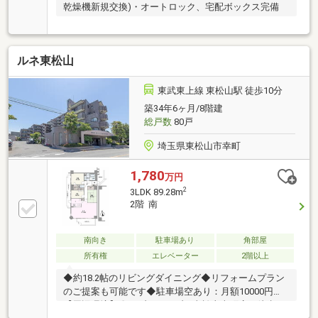
乾燥機新規交換)・オートロック、宅配ボックス完備
ルネ東松山
東武東上線 東松山駅 徒歩10分
築34年6ヶ月/8階建
総戸数
80戸
埼玉県東松山市幸町
1,780
万円
2
3LDK 89.28m
2階 南
南向き
駐車場あり
角部屋
所有権
エレベーター
2階以上
◆約18.2帖のリビングダイニング◆リフォームプラン
のご提案も可能です◆駐車場空あり：月額10000円
【周辺環境】〇セブンイレブン東松山幸町店：徒歩4