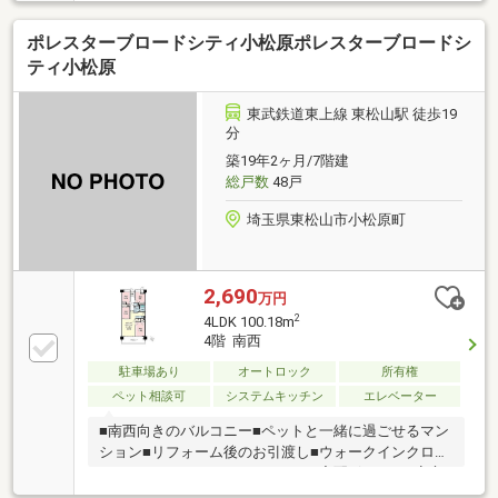
分(約270m)〇ドラッグエース箭弓町店：徒歩4分(約
310m)〇キャンドゥセレクトドラッグエース箭弓町
ポレスターブロードシティ小松原ポレスターブロードシ
店：徒歩4分(約310m)〇業務スーパー東松山店：徒歩
16分(約1，210m)〇東松山市立新明小学校：徒歩22分
ティ小松原
(約1，760m)〇東松山市立東中学校：徒歩27分(約2，
120m)※駐輪場(空あり)：月額100円～300円
東武鉄道東上線 東松山駅 徒歩19
分
築19年2ヶ月/7階建
総戸数
48戸
埼玉県東松山市小松原町
2,690
万円
2
4LDK 100.18m
4階 南西
駐車場あり
オートロック
所有権
ペット相談可
システムキッチン
エレベーター
■南西向きのバルコニー■ペットと一緒に過ごせるマン
ション■リフォーム後のお引渡し■ウォークインクロー
ゼット■ファミリークローゼット■宅配ボックス■安心
のオートロックセキュリティ