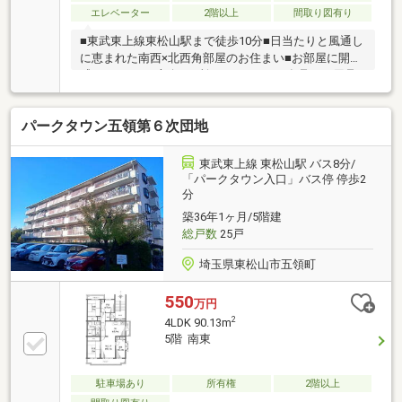
エレベーター
2階以上
間取り図有り
■東武東上線東松山駅まで徒歩10分■日当たりと風通し
に恵まれた南西×北西角部屋のお住まい■お部屋に開放
感をもたらす2方向3カ所のバルコニー■食品や日用品
等が一挙に揃うビバモール東松山まで徒歩5分
パークタウン五領第６次団地
東武東上線 東松山駅 バス8分/
「パークタウン入口」バス停 停歩2
分
築36年1ヶ月/5階建
総戸数
25戸
埼玉県東松山市五領町
550
万円
2
4LDK 90.13m
5階 南東
駐車場あり
所有権
2階以上