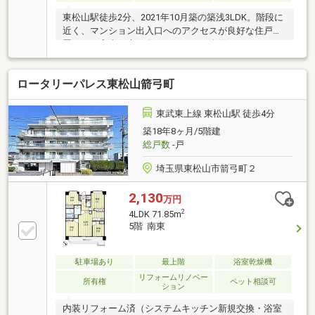
東松山駅徒歩2分、2021年10月築の築浅3LDK。階段に
近く、マンション出入口へのアクセスが良好な住戸位
置です。室内は床を傷つけないよう全面にタイルカー
ペットを敷いて使用しており、フローリングや壁も丁
寧に扱われています。駅近の利便性と、ファミリー・
ロータリーパレス東松山箭弓町
DINKSに適した3LDKの間取りを兼ね備えた、状態の良
い一室です。家族構成の変化にも対応できる、長く安
心して住み続けられる一邸です。
東武東上線 東松山駅 徒歩4分
築18年8ヶ月/5階建
総戸数
-戸
埼玉県東松山市箭弓町２
2,130
万円
2
4LDK 71.85m
5階 南東
駐車場あり
最上階
浴室乾燥機
リフォームリノベー
所有権
ペット相談可
ション
内装リフォーム済（システムキッチン新規交換・浴室