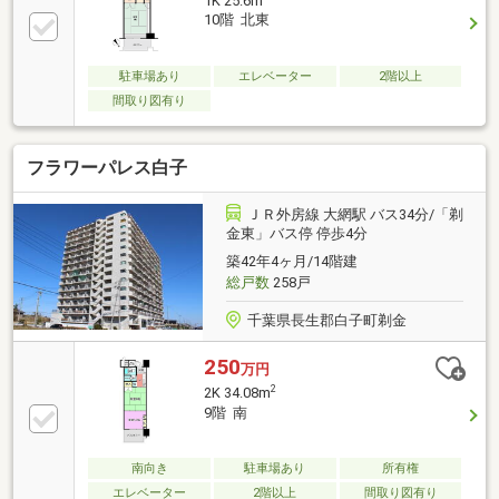
1K 25.6m
町には白子神社・白子温泉があります。
10階 北東
駐車場あり
エレベーター
2階以上
間取り図有り
フラワーパレス白子
ＪＲ外房線 大網駅 バス34分/「剃
金東」バス停 停歩4分
築42年4ヶ月/14階建
総戸数
258戸
千葉県長生郡白子町剃金
250
万円
2
2K 34.08m
9階 南
南向き
駐車場あり
所有権
エレベーター
2階以上
間取り図有り