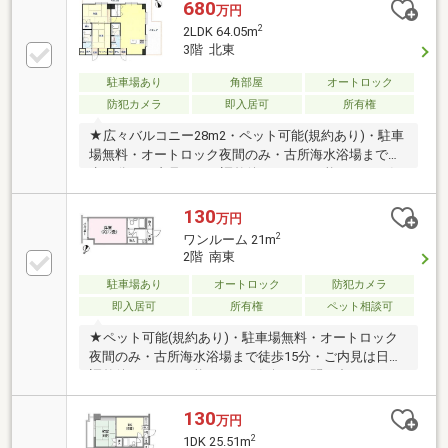
680
万円
2
2LDK 64.05m
3階 北東
駐車場あり
角部屋
オートロック
防犯カメラ
即入居可
所有権
★広々バルコニー28m2・ペット可能(規約あり)・駐車
場無料・オートロック夜間のみ・古所海水浴場まで徒
歩15分・ご内見は日程調整後いつでも可能です。お気
軽にお問い合わせください。
130
万円
2
ワンルーム 21m
2階 南東
駐車場あり
オートロック
防犯カメラ
即入居可
所有権
ペット相談可
★ペット可能(規約あり)・駐車場無料・オートロック
夜間のみ・古所海水浴場まで徒歩15分・ご内見は日程
調整後いつでも可能です。お気軽にお問い合わせくだ
さい。
130
万円
2
1DK 25.51m