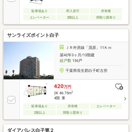
駐車場あり
即入居可
所有権
エレベーター
2階以上
間取り図有り
サンライズポイント白子
ＪＲ外房線「茂原」11Ｋｍ
築42年3ヶ月/13階建
総戸数
136戸
千葉県長生郡白子町古所
420
万円
2
2K 46.75m
4階 東
駐車場あり
所有権
エレベーター
2階以上
間取り図有り
ダイアパレス白子第２