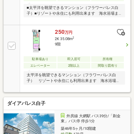
■太平洋を眺望できるマンション（フラワーパレス白
子）■リゾートや永住にも利用出来ます 海水浴場ま
で７００ｍ※リフォーム中
250
万円
2
2K 35.08m
9階
駐車場あり
即入居可
所有権
エレベーター
2階以上
間取り図有り
太平洋を眺望できるマンション（フラワーパレス白
子） リゾートや永住にも利用出来ます 海水浴場ま
で７００ｍ ※リフォーム中
ダイアパレス白子
外房線 大網駅 バス39分/「剃金
東」バス停 停歩1分
築46年5ヶ月/10階建