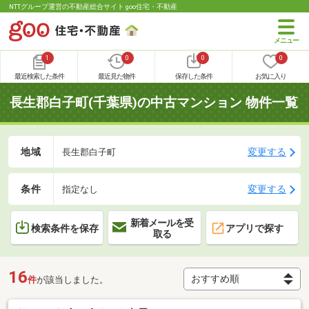
NTTグループ運営の不動産総合サイト goo住宅・不動産
1
0
0
0
最近検索した条件
最近見た物件
保存した条件
お気に入り
長生郡白子町(千葉県)の中古マンション 物件一覧
地域
変更する
長生郡白子町
条件
変更する
指定なし
新着メールを受
検索条件を保存
アプリで探す
取る
16
件
が該当しました。