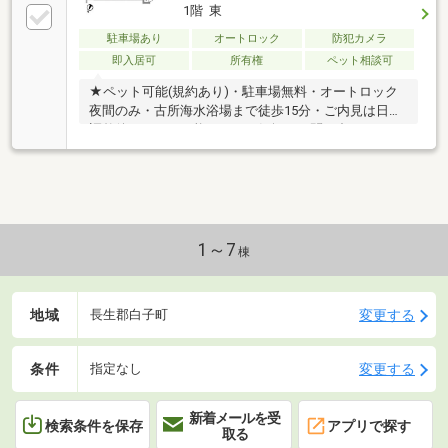
1階 東
駐車場あり
オートロック
防犯カメラ
即入居可
所有権
ペット相談可
★ペット可能(規約あり)・駐車場無料・オートロック
夜間のみ・古所海水浴場まで徒歩15分・ご内見は日程
調整後いつでも可能です。お気軽にお問い合わせくだ
さい。
1～7
棟
地域
変更する
長生郡白子町
条件
変更する
指定なし
新着メールを受
検索条件を保存
アプリで探す
取る