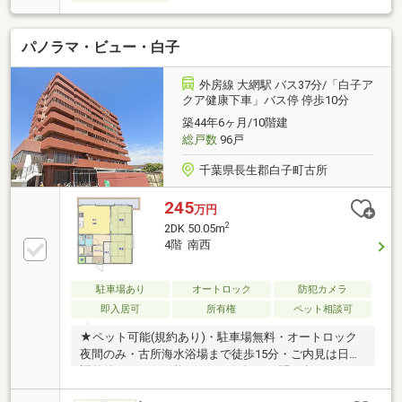
パノラマ・ビュー・白子
外房線 大網駅 バス37分/「白子ア
クア健康下車」バス停 停歩10分
築44年6ヶ月/10階建
総戸数
96戸
千葉県長生郡白子町古所
245
万円
2
2DK 50.05m
4階 南西
駐車場あり
オートロック
防犯カメラ
即入居可
所有権
ペット相談可
★ペット可能(規約あり)・駐車場無料・オートロック
夜間のみ・古所海水浴場まで徒歩15分・ご内見は日程
調整後いつでも可能です。お気軽にお問い合わせくだ
さい。