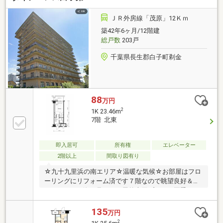
ＪＲ外房線「茂原」12Ｋｍ
築42年6ヶ月/12階建
総戸数
203戸
千葉県長生郡白子町剃金
88
万円
2
1K 23.46m
7階 北東
即入居可
所有権
エレベーター
2階以上
間取り図有り
☆九十九里浜の南エリア☆温暖な気候☆お部屋はフロ
ーリングにリフォーム済です７階なので眺望良好＆バ
ルコニーから海が見えます屋外専用プール（夏季）あ
ります剃金海岸まで徒歩約８分！サーフスポット！
（海水浴場あり）スポーツを年間を通して楽しめるリ
135
万円
ゾート！九十九里有料道路「白子IC」車約１分！白子
2