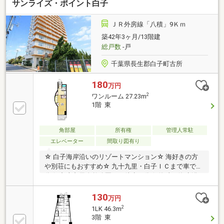
サンライズ・ポイント白子
ＪＲ外房線「八積」9Ｋｍ
築42年3ヶ月/13階建
総戸数
-戸
千葉県長生郡白子町古所
180
万円
2
ワンルーム 27.23m
1階 東
角部屋
所有権
管理人常駐
エレベーター
間取り図有り
☆ 白子海岸沿いのリゾートマンション☆ 海好きの方
や別荘にもおすすめ☆ 九十九里・白子ＩＣまで車で２
分☆ 九十九里自然公園まで徒歩３分☆ 海岸・海水浴
場まで徒歩４分☆ 最寄コンビニまで徒歩６分☆ 最寄
バス停留所まで徒歩２分 ・白子アクア健康センター
130
万円
入口～大網駅 バス35分 ・白子アクア健康センター入
2
1LK 46.3m
口～千葉駅 バス約1時間☆ 現況でのお引渡し〇 大浴場
3階 東
（サウナ付）〇 プール（夏季のみ）