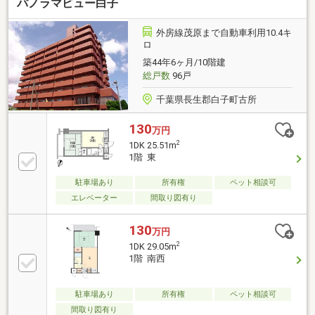
パノラマビュー白子
外房線茂原まで自動車利用10.4キ
ロ
築44年6ヶ月/10階建
総戸数
96戸
千葉県長生郡白子町古所
130
万円
2
1DK 25.51m
1階 東
駐車場あり
所有権
ペット相談可
エレベーター
間取り図有り
130
万円
2
1DK 29.05m
1階 南西
駐車場あり
所有権
ペット相談可
間取り図有り