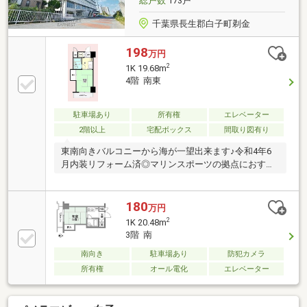
総戸数
173戸
千葉県長生郡白子町剃金
198
万円
2
1K 19.68m
4階 南東
駐車場あり
所有権
エレベーター
2階以上
宅配ボックス
間取り図有り
東南向きバルコニーから海が一望出来ます♪令和4年6
月内装リフォーム済◎マリンスポーツの拠点におすす
め
180
万円
2
1K 20.48m
3階 南
南向き
駐車場あり
防犯カメラ
所有権
オール電化
エレベーター