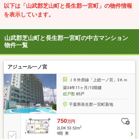
以下は「山武郡芝山町と長生郡一宮町」の物件情報
を表示しています。
山武郡芝山町と長生郡一宮町の中古マンション
物件一覧
アジュール一ノ宮
ＪＲ外房線「上総一ノ宮」3Ｋｍ
築34年11ヶ月/13階建
総戸数
85戸
千葉県長生郡一宮町新地
750
万円
2
2LDK 53.52m
9階 東