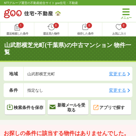
NTTグループ運営の不動産総合サイト goo住宅・不動産
1
0
0
0
最近検索した条件
最近見た物件
保存した条件
お気に入り
山武郡横芝光町(千葉県)の中古マンション 物件一
覧
地域
変更する
山武郡横芝光町
条件
変更する
指定なし
新着メールを受
検索条件を保存
アプリで探す
取る
お探しの条件に該当する物件はありませんでした。