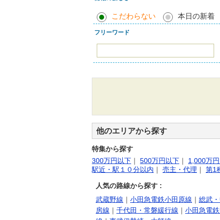
こだわらない
本日の新着
フリーワード
他のエリアから探す
特集から探す
300万円以下
｜
500万円以下
｜
1,000万
駅近・駅１０分以内
｜
売主・代理
｜
第1
人気の路線から探す :
武蔵野線
｜
小田急電鉄小田原線
｜
総武・
房線
｜
千代田・常磐緩行線
｜
小田急電鉄