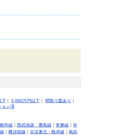
以下
｜
5,000万円以下
｜
間取り図あり
｜
ション済
都市線
｜
西武池袋・豊島線
｜
常磐線
｜
外
線
｜
横須賀線
｜
京浜東北・根岸線
｜
南武