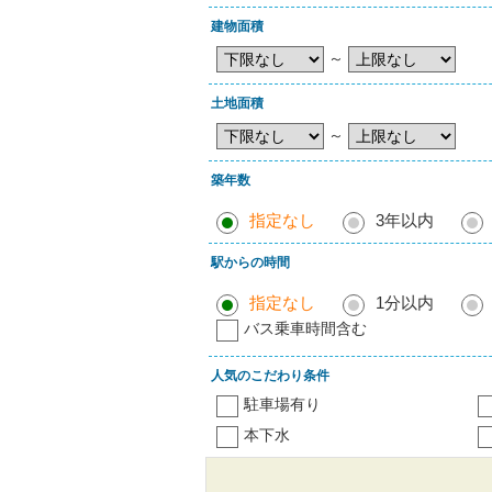
建物面積
～
土地面積
～
築年数
指定なし
3年以内
駅からの時間
指定なし
1分以内
バス乗車時間含む
人気のこだわり条件
駐車場有り
本下水