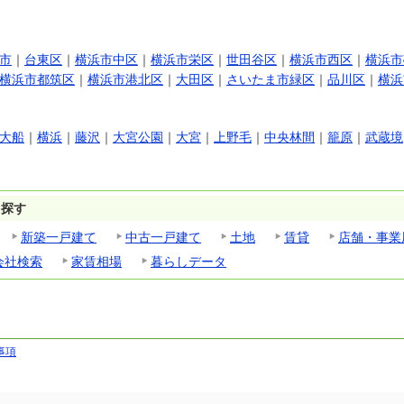
市
｜
台東区
｜
横浜市中区
｜
横浜市栄区
｜
世田谷区
｜
横浜市西区
｜
横浜市
横浜市都筑区
｜
横浜市港北区
｜
大田区
｜
さいたま市緑区
｜
品川区
｜
横浜
大船
｜
横浜
｜
藤沢
｜
大宮公園
｜
大宮
｜
上野毛
｜
中央林間
｜
籠原
｜
武蔵境
ら探す
新築一戸建て
中古一戸建て
土地
賃貸
店舗・事業
会社検索
家賃相場
暮らしデータ
事項