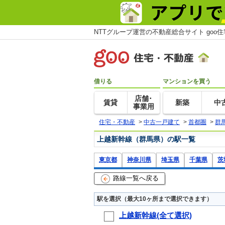
NTTグループ運営の不動産総合サイト goo
借りる
マンションを買う
店舗･
賃貸
新築
中
事業用
住宅・不動産
>
中古一戸建て
>
首都圏
>
群
上越新幹線（群馬県）の駅一覧
東京都
神奈川県
埼玉県
千葉県
茨
路線一覧へ戻る
駅を選択（最大10ヶ所まで選択できます）
上越新幹線(全て選択)