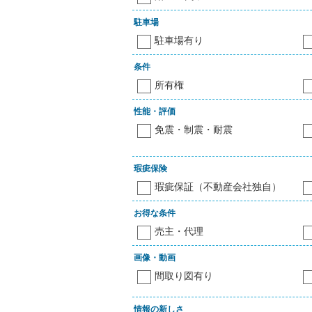
駐車場
駐車場有り
条件
所有権
性能・評価
免震・制震・耐震
瑕疵保険
瑕疵保証（不動産会社独自）
お得な条件
売主・代理
画像・動画
間取り図有り
情報の新しさ