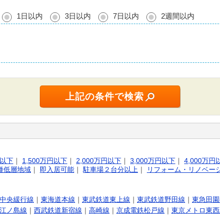
1日以内
3日以内
7日以内
2週間以内
円以下
｜
1,500万円以下
｜
2,000万円以下
｜
3,000万円以下
｜
4,000万円
種低層地域
｜
即入居可能
｜
駐車場２台分以上
｜
リフォーム・リノベー
中央緩行線
｜
東海道本線
｜
東武鉄道東上線
｜
東武鉄道野田線
｜
東急田園
江ノ島線
｜
西武鉄道新宿線
｜
高崎線
｜
京成電鉄松戸線
｜
東京メトロ東西