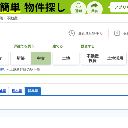
住宅・不動産
0
最近見た物件
保
一戸建てを買う
建てる
投資する
不動産
古
新築
中古
土地
土地活用
投資
馬県
>
上越新幹線の駅一覧
城県
栃木県
群馬県