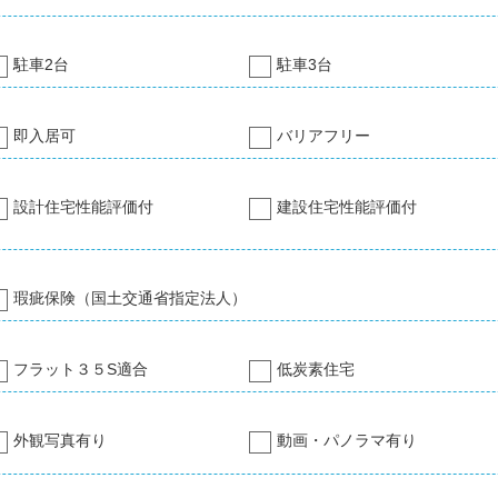
駐車2台
駐車3台
即入居可
バリアフリー
設計住宅性能評価付
建設住宅性能評価付
瑕疵保険（国土交通省指定法人）
フラット３５S適合
低炭素住宅
外観写真有り
動画・パノラマ有り