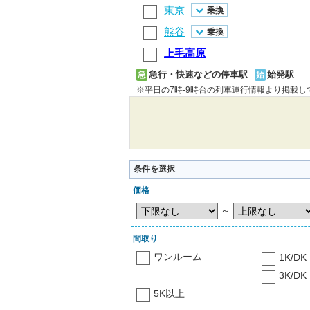
東京
乗換
熊谷
乗換
上毛高原
急行・快速などの停車駅
始発駅
急
始
※平日の7時-9時台の列車運行情報より掲載
条件を選択
価格
～
間取り
ワンルーム
1K/DK
3K/DK
5K以上