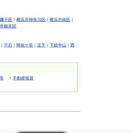
磯子区
｜
横浜市神奈川区
｜
横浜市南区
｜
市鶴見区
｜
千石
｜
阿佐ケ谷
｜
逗子
｜
下総中山
｜
西
用
不動産投資