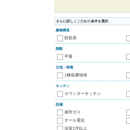
さらに詳しくこだわり条件を選択
建物構造
鉄筋系
階数
平屋
立地・特徴
1種低層地域
キッチン
カウンターキッチン
設備
都市ガス
オール電化
浴室1坪以上