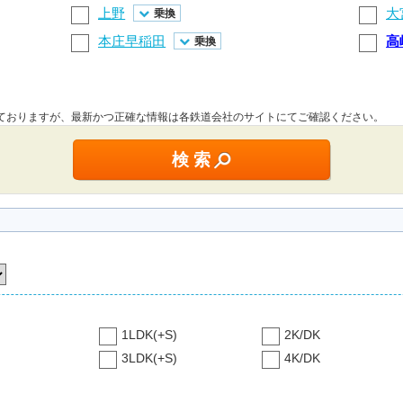
上野
大
乗換
本庄早稲田
高
乗換
しておりますが、最新かつ正確な情報は各鉄道会社のサイトにてご確認ください。
1LDK(+S)
2K/DK
3LDK(+S)
4K/DK