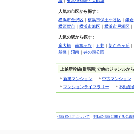
線
｜
東武伊勢崎・大師線
人気の市区から探す :
横浜市金沢区
｜
横浜市保土ケ谷区
｜
鎌倉
横須賀市
｜
横浜市旭区
｜
横浜市戸塚区
｜
人気の駅から探す :
扇大橋
｜
南鳩ヶ谷
｜
五井
｜
新百合ヶ丘
｜
船橋
｜
沼南
｜
井の頭公園
上越新幹線(群馬県)で他のジャンルか
新築マンション
中古マンション
マンションライブラリー
不動産
情報提供元について
-
不動産情報に関する免責