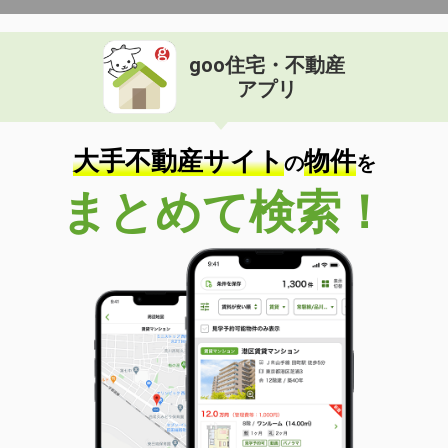
goo住宅・不動産
アプリ
大手不動産サイト
物件
の
を
まとめて検索！